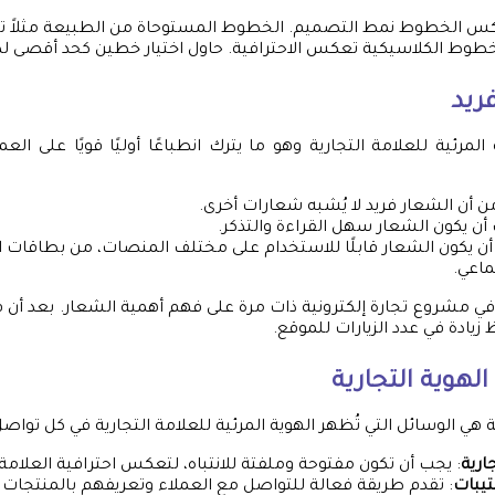
كس الخطوط نمط التصميم. الخطوط المستوحاة من الطبيعة مثلاً تع
الخطوط الكلاسيكية تعكس الاحترافية. حاول اختيار خطين كحد أقصى ل
ريد
لمرئية للعلامة التجارية وهو ما يترك انطباعًا أوليًا قويًا على ال
من أن الشعار فريد لا يُشبه شعارات أخرى.
أن يكون الشعار سهل القراءة والتذكر.
أن يكون الشعار قابلًا للاستخدام على مختلف المنصات، من بطاقات ا
ماعي.
ي مشروع تجارة إلكترونية ذات مرة على فهم أهمية الشعار. بعد أن
يادة في عدد الزيارات للموقع.
لهوية التجارية
ية هي الوسائل التي تُظهر الهوية المرئية للعلامة التجارية في كل تواص
ارية
: يجب أن تكون مفتوحة وملفتة للانتباه، لتعكس احترافية العلامة ا
تيبات
: تقدم طريقة فعالة للتواصل مع العملاء وتعريفهم بالمنتجات 