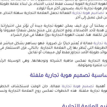
الهوية التجارية القوية ليست فقط لجذب الانتباه، بل لبناء علاقة طويلة 
ر هوية تجارية ثابتة، يصبحون أكثر ميلًا للولاء.
:
تصاميم هوية تجارية
الفعالة تجعل العلامة التجارية سهلة التذكر، 
ن قبل عميل إلى آخر.
كننا أن نرى كيف يمكن لهوية تجارية جيدة أن تؤثر على اختياراتنا.
دية لأحد الأصدقاء، وقع اختياري على منتج يحمل شعارًا معروفًا وألو
 تكلفة. هنا، لعبت الهوية التجارية دورًا مهمًا في قرار الشراء.
 تجارية
فعالة لا يُعتبر خيارًا بل ضرورة. فهو يساهم بشكل مباشر ف
طريقة التي يُنظر بها إلى العلامة التجارية. بالتالي، فإن الاستثمار ف
وائد طويلة الأمد تتجاوز فقط أول مبيعات أو تفاعل.
هوية التجارية تعكس ماهية الشركة وتوجهاتها، وهي الوسيلة الر
ات مثمرة وموثوقة.
ساسية
تصميم هوية تجارية
ملفتة
 أهمية
تصميم هوية تجارية
فعالة، حان الوقت لاستكشاف الخطوا
وية تجارية ملفتة. هذه الخطوات تعكس روح العلامة التجارية وتسا