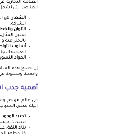
العلامة التجارية 
العناصر التي تشمل:
الشعار
: هو ا
الشركة.
الألوان والخ
سبيل المثال، ا
بالاحترافية وا
أسلوب التوا
العلامة التجار
المواد التسوي
إن جميع هذه العنا
واضحة ومحبوبة في 
أهمية جذب ان
في عالم مزدحم وملي
إليك بعض الأسباب ا
تحديد الوجود
:
منتجات مشابهة
بناء الثقة
: عن
فالمظهر الجي