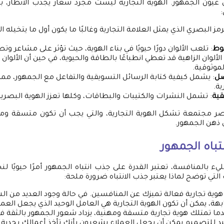
في عيون الجمهور. الهوية التجارية ليست مجرد شعار يجذب الأنظار،
لرمز البصري الذي يمثل العلامة التجارية وغالبًا ما يكون أول ما يتخيله 
طوط
: تلعب الألوان دورًا حيويًا في بناء الهوية، حيث تؤثر على مشاعر وت
لألوان الزاهية قد تعطي انطباعًا بالطاقة والحيوية، في حين أن الألوان 
لموثوقية.
صل
: يشمل كيفية كتابة الرسائل التسويقية والتفاعل مع الجمهور،
ية.
قية
: تشمل النشرات والكتيبات والبطاقات، وكلها تعزز الهوية البصرية
صر مجتمعة تشكل الهوية التجارية، والتي يجب أن تكون متسقة ومت
ذهن الجمهور.
تباه الجمهور
ء بالمنافسة، تعتبر القدرة على جذب انتباه الجمهور أمرًا حيويًا لن
لتي توضح لماذا يعتبر جذب الانتباه ضرورة ملحة:
 هوية تجارية فعالة تميزك عن المنافسين. في حالة وجود العديد من ال
، يمكن أن تكون الهوية التجارية هي العامل الوحيد الذي يجعل العمل
دما تمتلك هوية تجارية متسقة ومهنية، يزداد شعور الجمهور بالثقة في
د للتصميم يمكن أن يجعل العملاء يشعرون بأنك تأخذ أعمالك بجدية.