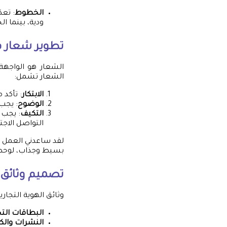
الخطوط
: تع
ودية، بينما 
تطوير شعار ف
الشعار هو الواجهة ا
الشعار تشمل:
الابتكار
: تأكد 
الوضوح
: يجب 
التكيف
: يجب 
التواصل الاجت
لقد ساعدني العمل ف
بسيط وجذاب، لوحظ ز
تصميم وثائق ا
وثائق الهوية التجار
البطاقات التج
النشرات والك