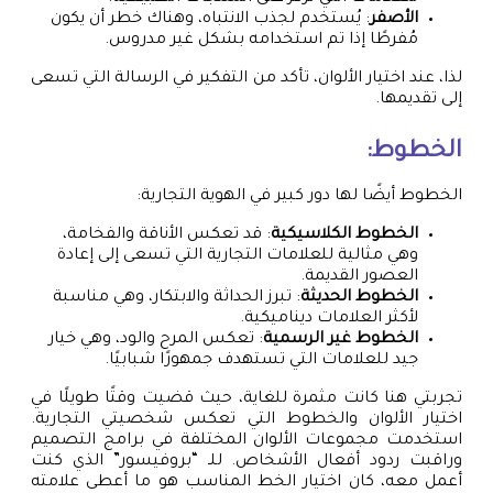
الأصفر
: يُستخدم لجذب الانتباه، وهناك خطر أن يكون
مُفرطًا إذا تم استخدامه بشكل غير مدروس.
لذا، عند اختيار الألوان، تأكد من التفكير في الرسالة التي تسعى
إلى تقديمها.
الخطوط:
الخطوط أيضًا لها دور كبير في الهوية التجارية:
الخطوط الكلاسيكية
: قد تعكس الأناقة والفخامة،
وهي مثالية للعلامات التجارية التي تسعى إلى إعادة
العصور القديمة.
الخطوط الحديثة
: تبرز الحداثة والابتكار، وهي مناسبة
لأكثر العلامات ديناميكية.
الخطوط غير الرسمية
: تعكس المرح والود، وهي خيار
جيد للعلامات التي تستهدف جمهورًا شبابيًا.
تجربتي هنا كانت مثمرة للغاية، حيث قضيت وقتًا طويلًا في
اختيار الألوان والخطوط التي تعكس شخصيتي التجارية.
استخدمت مجموعات الألوان المختلفة في برامج التصميم
وراقبت ردود أفعال الأشخاص. للـ “بروفيسور” الذي كنت
أعمل معه، كان اختيار الخط المناسب هو ما أعطى علامته