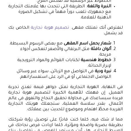
الخطوط غير الرسمية قد تعكس المرح.
النبرة واللغة
: الطريقة التي تتحدث بها علامتك التجارية
مع جمهورك تلعب دوراً مهماً في تشكيل الصورة
الذهنية للعلامة.
لنفترض أنك تمتلك مقهى.
تصميم هوية تجارية
الخاص بك
قد يشمل:
شعار يحمل اسم المقهى
مع بعض الرسوم البسيطة.
ألوان دافئة
مثل البرتقالي والأصفر لتعكس أجواء
مريحة.
خطوط هندسية
لكتابات القوائم والمواد الترويجية
لإبراز الحداثة.
نبرة ودية
في التواصل مع الزبائن، سواء عبر وسائل
التواصل الاجتماعي أو في الرد على استفساراتهم.
في النهاية، الهوية التجارية تمثل جواهر قيمة تغذي تجربة
العميل. إن فهمك للأهمية الكبيرة لتصميم هوية تجارية
فريدة سيساعدك في محاولة تحقيق النجاح والتفوق في عالم
الأعمال. بقدر سلاسة العملية، ستجعلك هويتك التجارية
الفريدة محطّ اهتمام وموضوع للحديث بين عملائك.
مما لا شك فيه، كلما كنت قادرًا على توصيل رؤية شركتك
بطريقة بصرية واضحة ومؤثرة، كلما ازدادت فرص نجاحك في
الوسط التجاري. هل أنت مستعد للغوص في تفاصيل بناء