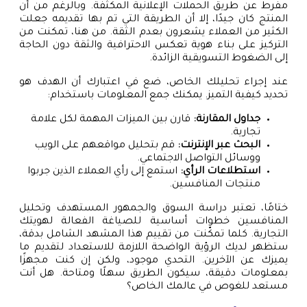
مفرط عن طريق الحملات الإعلانية المكثفة. وبالرغم من أن
المنتج كان جيدًا، إلا أن الطريقة التي تم بها تقديمه جعلت
الكثير من العملاء يشعرون بعدم الثقة. من هنا، تمكنت من
التركيز على بناء هوية تعكس الاحترافية والثقة دون الحاجة
إلى الضغوط التسويقية الزائدة.
عند إجراء تحليلك الخاص، ضع في اعتبارك أن الهدف هو
تحديد كيفية التميز. يمكنك جمع المعلومات باستخدام:
جداول المقارنة:
قارن بين الميزات المهمة لكل علامة
تجارية.
البحث عبر الإنترنت:
قم بتحليل مواقعهم على الويب
ووسائل التواصل الاجتماعي.
استطلاعات الرأي:
استمع إلى رأي العملاء الذين جربوا
منتجات المنافسين.
ختامًا، تعتبر دراسة السوق والجمهور المستهدف وتحليل
المنافسين خطوات أساسية للصياغة الفعالة لهويتك
التجارية. كلما تمكّنت من تقييم هذا المشهد الشامل بدقة،
ستظهر لديك الرؤية الواضحة اللازمة للاستعداد لتقديم ما
يميزك عن الآخرين. التحدي موجود، ولكن إن كنت مجهزًا
بمعلومات دقيقة، سيكون الطريق سهلًا ومتاحة. هل أنت
مستعد للغوص في عالمك الخاص؟