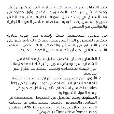
بعد الانتهاء من
تصميم هوية تجارية
التي تعكس رؤيتك
وقيمك، يأتي الآن وقت التطبيق والتعميم. وأول خطوة في
هذا السياق هي إنشاء دليل الهوية التجارية. يعتبر هذا الدليل
كمرجع أساسي يحدد كيفية استخدام عناصر الهوية التجارية
والتواصل مع الجمهور.
في تجربتي الشخصية، قمت بإنشاء دليل هوية تجارية
متكامل للمشروع الذي أعمل عليه، وقد كان له تأثير كبير على
تعزيز الاتساق في الرسائل والمظهر. إليك بعض العناصر
الأساسية التي يجب أن يتضمنها دليل الهوية التجارية:
الشعار
: يجب أن يتضمن الدليل نسخ مختلفة من
الشعار (أسود وأبيض، ملون، وغير ذلك) مع تعليمات
حول كيفية استخدامه وتجنب استخدامه بطرق غير
مناسبة.
الألوان
: من الضروري تحديد الألوان الرئيسية والثانوية
للعلامة التجارية بالإضافة إلى كود الألوان الرقمي (Hex
codes) لضمان استخدام الألوان بشكل صحيح في
جميع المواد التسويقية.
الخطوط
: وضع تفاصيل عن الخطوط المستخدمة في
العناوين والنصوص، وكيفية استخدامهما في مختلف
الوسائط. مثال على ذلك: “استخدم خط Arial للعناوين
وخط Times New Roman للنصوص”.