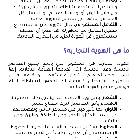
توجيه الرسالة
: الهوية تساعد في توصيل الرسالة
والمنهج الذي يتبعه نشاطك التجاري. سواء كان ذلك
من خلال الألوان، أو نوعية التصميم، أو الشعار، كل
العناصر تساهم في تشكيل الصورة العامة.
التفاعل المستمر
: من خلال الهوية الفريدة، تستطيع
تفعيل التفاعل مع جمهورك. هذا يعني أن العملاء
سيستمرون في العودة لمزيد من التجارب الإيجابية.
ما هي الهوية التجارية؟
الهوية التجارية هي المفهوم الذي يجمع جميع العناصر
الحسية وغير الحسية التي تقدمها العلامة التجارية. إنها
ليست مجرد تصميم للشعار أو استعمال لونية معينة، بل
تشمل كل ما يتعلق بكيفية إدراك الجمهور لنشاطك. إليك
جزء من عناصر الهوية التجارية:
الشعار
: يمثل وجه العلامة التجارية، ويتطلب تصميمه
الاهتمام بأدق التفاصيل لترك انطباع متميز.
الألوان
: لها تأثير كبير على مشاعر الناس وتفضيلاتهم.
على سبيل المثال، الأحمر يوحي بالطاقة، والأزرق يوحي
بالثقة.
الخطوط
: تعكس شخصية العلامة التجارية. الخطوط
الرسمية يمكن أن تعطي انطباعاً عن الاحتراف، بينما