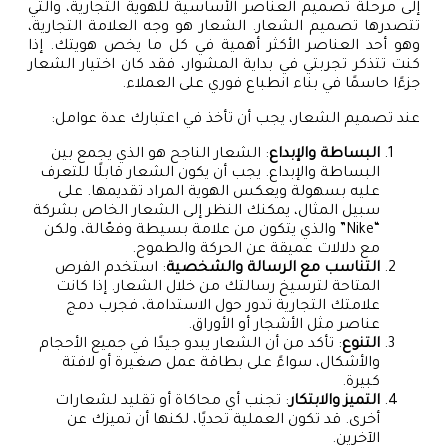
إلى مرحلة تصميم العناصر الأساسية للهوية التجارية، والتي
تتصدرها تصميم الشعار. الشعار هو وجه العلامة التجارية،
وهو أحد العناصر الأكثر أهمية في كل ما يخص هويتك. إذا
كنت تتذكر تجربتي في بداية المشوار، فقد كان اختيار الشعار
جزءًا حاسمًا في بناء انطباع فوري على العملاء.
عند تصميم الشعار، يجب أن تأخذ في اعتبارك عدة عوامل:
البساطة والإبداع
: الشعار الناجح هو الذي يجمع بين
البساطة والإبداع. يجب أن يكون الشعار قابلًا للتعرف
عليه بسهولة ويعكس الهوية المراد تقديمها. على
سبيل المثال، يمكنك النظر إلى الشعار الخاص بشركة
“Nike” والذي يتكون من علامة بسيطة وفعّالة، ولكن
مع دلالات عميقة عن الحركة والطموح.
التناسب مع الرسالة والشخصية
: استخدم الفرص
المتاحة لترسيخ رسالتك من خلال الشعار. إذا كانت
علامتك التجارية تدور حول الاستدامة، فجرب دمج
عناصر مثل الأشجار أو الأوراق.
التنوع
: تأكد من أن الشعار يبدو جيدًا في جميع الأحجام
والأشكال، سواءً على بطاقة عمل صغيرة أو لافتة
كبيرة.
التميز والابتكار
: تجنب أي محاكاة أو تقليد لشعارات
أخرى. قد تكون العملية تحديًا، لكنها أن تميزك عن
الآخرين.