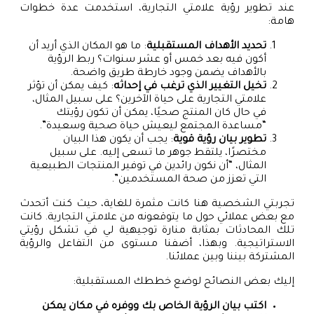
عند تطوير رؤية علامتي التجارية، استخدمت عدة خطوات
هامة:
تحديد الأهداف المستقبلية
: ما هو المكان الذي أريد أن
أكون فيه بعد خمس أو عشر سنوات؟ ربط الرؤية
بالأهداف يضمن وجود خارطة طريق واضحة.
تخيل التغيير الذي ترغب في إحداثه
: كيف يمكن أن تؤثر
علامتي التجارية على حياة الآخرين؟ على سبيل المثال،
في حال كان المنتج صحيًا، يمكن أن تكون رؤيتك
“مساعدة المجتمع ليعيش حياة صحية وسعيدة”.
تطوير بيان رؤية قوية
: يجب أن يكون هذا البيان
مختصرًا، يلتقط جوهر ما تسعى إليه. على سبيل
المثال، “أن نكون رائدين في توفير المنتجات الطبيعية
التي تعزز من صحة المستخدمين”.
تجربتي الشخصية هنا كانت مثمرة للغاية، حيث كنت أتحدث
مع بعض عملائي حول ما يتوقعونه من علامتي التجارية. كانت
تلك المحادثات بمثابة منارة توجيهية لي في تشكل رؤيتي
الاستراتيجية. وبهذا، أضفنا مستوى من التفاعل والرؤية
المشتركة بيننا وبين عملائنا.
إليك بعض النصائح لوضع خططك المستقبلية:
اكتب بيان الرؤية الخاص بك ووفره في مكان يمكن