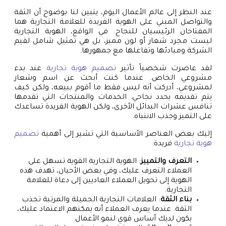
عند النظر إلى عالم الأعمال اليوم، يتبين لنا بوضوح أن الثقة
والتواصل المبني على الهوية الفريدة للعلامة التجارية هما
المفتاحان الرئيسيان للنجاح. في الواقع، الهوية التجارية
ليست مجرد شعار أو لون مميز، بل هي تمثيل شامل لقيم
الشركة ومبادئها وتفاعلها مع جمهورها.
لقد عاصرت شخصياً تأثير
تصميم هوية تجارية
عند بدء
مشروعي الخاص. عندما كنت أبحث عن اسم وشعار
لمشروعي، أدركت أنه ليس فقط ما أقوم ببيعه، ولكن كيف
يتم تقديمه يحدد نجاحي. الخدمات والمنتجات التي تقدمها
تنافس عشرات البدائل الأخرى، ولكن الهوية الفريدة تساعدك
على التميز وجذب الانتباه.
إليك بعض العناصر الأساسية التي تشير إلى أهمية
تصميم
هوية تجارية
فريدة:
التعرف والتمييز
: الهوية التجارية القوية تسهل على
العملاء التعرف عليك، وفي بعض الأحيان، تهدف هذه
الهوية إلى تحويل العملاء العاديين إلى دعاة للعلامة
التجارية.
بناء الثقة
: العلامات التجارية الجميلة والمرتبة تجذب
الثقة. عندما يعرف العملاء أنه يمكنهم الاعتماد عليك،
يكون لديك أساس قوي لنمو الأعمال.