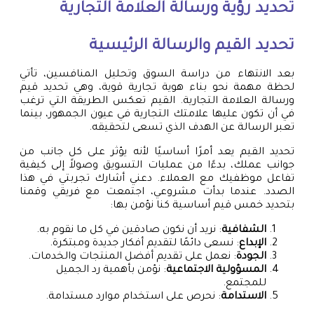
تحديد رؤية ورسالة العلامة التجارية
تحديد القيم والرسالة الرئيسية
بعد الانتهاء من دراسة السوق وتحليل المنافسين، تأتي
لحظة مهمة نحو بناء هوية تجارية قوية، وهي تحديد قيم
ورسالة العلامة التجارية. القيم تعكس الطريقة التي ترغب
في أن تكون عليها علامتك التجارية في عيون الجمهور، بينما
تعبر الرسالة عن الهدف الذي تسعى لتحقيقه.
تحديد القيم يعد أمرًا أساسيًا لأنه يؤثر على كل جانب من
جوانب عملك، بدءًا من عمليات التسويق وصولاً إلى كيفية
تفاعل موظفيك مع العملاء. دعني أشارك تجربتي في هذا
الصدد. عندما بدأت مشروعي، اجتمعت مع فريقي وقمنا
بتحديد خمس قيم أساسية كنا نؤمن بها:
الشفافية
: نريد أن نكون صادقين في كل ما نقوم به.
الإبداع
: نسعى دائمًا لتقديم أفكار جديدة ومبتكرة.
الجودة
: نعمل على تقديم أفضل المنتجات والخدمات.
المسؤولية الاجتماعية
: نؤمن بأهمية رد الجميل
للمجتمع.
الاستدامة
: نحرص على استخدام موارد مستدامة.