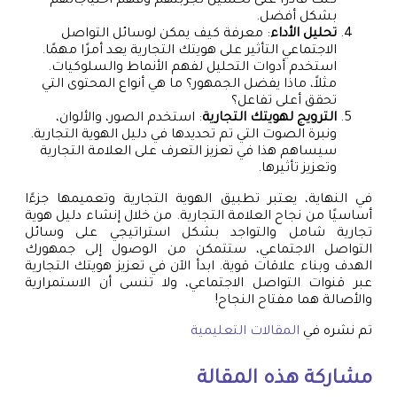
كنت قادرًا على تحسين تجربتهم وفهم احتياجاتهم
بشكل أفضل.
تحليل الأداء
: معرفة كيف يمكن لوسائل التواصل
الاجتماعي التأثير على هويتك التجارية يعد أمرًا مهمًا.
استخدم أدوات التحليل لفهم الأنماط والسلوكيات.
مثلاً، ماذا يفضل الجمهور؟ ما هي أنواع المحتوى التي
تحقق أعلى تفاعل؟
الترويج لهويتك التجارية
: استخدم الصور، والألوان،
ونبرة الصوت التي تم تحديدها في دليل الهوية التجارية.
سيساهم هذا في تعزيز التعرف على العلامة التجارية
وتعزيز تأثيرها.
في النهاية، يعتبر تطبيق الهوية التجارية وتعميمها جزءًا
أساسيًا من نجاح العلامة التجارية. من خلال إنشاء دليل هوية
تجارية شامل والتواجد بشكل استراتيجي على وسائل
التواصل الاجتماعي، ستتمكن من الوصول إلى جمهورك
الهدف وبناء علاقات قوية. ابدأ الآن في تعزيز هويتك التجارية
عبر قنوات التواصل الاجتماعي، ولا تنسى أن الاستمرارية
والأصالة هما مفتاح النجاح!
تم نشره في
المقالات التعليمية
مشاركة هذه المقالة