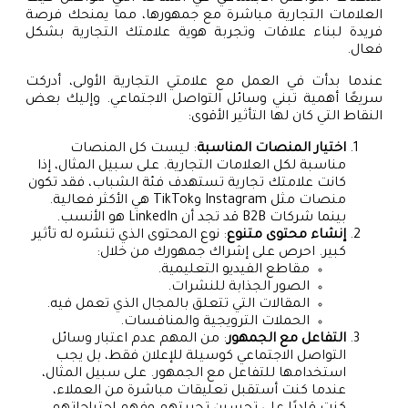
العلامات التجارية مباشرة مع جمهورها، مما يمنحك فرصة
فريدة لبناء علاقات وتجربة هوية علامتك التجارية بشكل
فعال.
عندما بدأت في العمل مع علامتي التجارية الأولى، أدركت
سريعًا أهمية تبني وسائل التواصل الاجتماعي. وإليك بعض
النقاط التي كان لها التأثير الأقوى:
اختيار المنصات المناسبة
: ليست كل المنصات
مناسبة لكل العلامات التجارية. على سبيل المثال، إذا
كانت علامتك تجارية تستهدف فئة الشباب، فقد تكون
منصات مثل Instagram وTikTok هي الأكثر فعالية.
بينما شركات B2B قد تجد أن LinkedIn هو الأنسب.
إنشاء محتوى متنوع
: نوع المحتوى الذي تنشره له تأثير
كبير. احرص على إشراك جمهورك من خلال:
مقاطع الفيديو التعليمية.
الصور الجذابة للنشرات.
المقالات التي تتعلق بالمجال الذي تعمل فيه.
الحملات الترويجية والمنافسات.
التفاعل مع الجمهور
: من المهم عدم اعتبار وسائل
التواصل الاجتماعي كوسيلة للإعلان فقط، بل يجب
استخدامها للتفاعل مع الجمهور. على سبيل المثال،
عندما كنت أستقبل تعليقات مباشرة من العملاء،