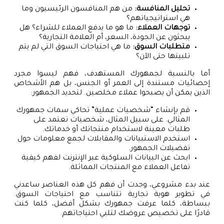
تحليل المنافسة:
من هم المنافسون الرئيسيون وما
هي استراتيجياتهم؟
توجهات العملاء:
ما هو ما يدفع العملاء للشراء؟ هل
يبحثون عن الجودة، السعر، أم العلامة التجارية؟
متطلبات السوق:
ما هي احتياجات السوق التي لم يتم
تلبيتها حتى الآن؟
أما بالنسبة لجمهورك المستهدف، فهم ليسوا مجرد
إحصائيات مستندة إلى العمر أو الجنس، بل هم الأشخاص
الذين يمكن أن يصبحوا عملاء مخلصين. لتحديد الجمهور:
قم بإنشاء “شخصيات عملية” تحاكي سمات جمهورك
المثالي. على سبيل المثال، شخصيات تعتمد على
طلبات معينة لاستخدام منتجاتك أو خدماتك.
استخدم الاستبيانات والمقابلات لجمع معلومات حول
تفضيلات الجمهور.
ابحث عن البيانات السلوكية عبر الإنترنت لفهم كيفية
تفاعل العملاء مع المنتجات المماثلة.
عند بدء مشروعي، وجدت أن فهم كل هذه العناصر ساعدني
في تطوير هوية تجارية تتناسب مع احتياجات السوق.
ببساطة، كلما عرفت جمهورك بشكل أفضل، كلما كنت
قادرًا على تخصيص عروضك لتلبي احتياجاتهم.