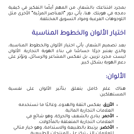
بمجرد اقتناعك بالشعار، من المهم أيضًا التفكير في كيفية
دمجه في هويتك. هنا، يأتي دور “العناصر المرئية” الأخرى مثل
اللوجوهات الفرعية ومواد التسويق المختلفة.
اختيار الألوان والخطوط المناسبة
بعد تصميم الشعار، يأتي اختيار الألوان والخطوط المناسبة،
والذي يعتبر جزءًا حساسًا في بناء الهوية التجارية. الألوان
ليست مجرد تزيين، بل تعكس المشاعر والرسائل، وتؤثر على
دعم الهوية بشكل كبير.
الألوان:
هناك علم كامل يتعلق بتأثير الألوان على نفسية
المستهلكين:
الأزرق
: يعكس الثقة والهدوء، وغالبًا ما تستخدمه
العلامات التجارية المالية.
الأحمر
: ينادي بالشغف والحركة، وهو شائع في
العلامات التجارية المتعلقة بالمأكولات.
الأخضر
: يرتبط بالطبيعة والاستدامة، وهو خيار مثالي
للعلامات التي تركز على المنتجات الطبيعية.