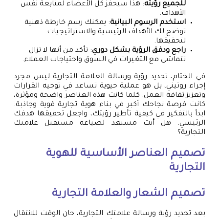
للجميع رؤيته
: هذا سيحفز كل الأعضاء لمتابعة نفس
الأهداف.
استخدم الرسوم البيانية
: يمكنك رسم خارطة ذهنية
توضح لك الأهداف الرئيسية والاستراتيجيات
لتحقيقها.
راجع ودقق الرؤية بشكل دوري
: تأكد من أنها لا تزال
تتماشى مع التغيرات في السوق واحتياجات العملاء.
في الختام، تحديد رؤية ورسالة العلامة التجارية ليس مجرد
إجراء روتيني، بل هو عملية حيوية تساعد في توجيه القرارات
وتعزيز ثقافة العمل. كلما كانت هذه العناصر واضحة ومؤثرة،
كانت فرصة نجاحك أكبر في بناء هوية تجارية قوية وجاذبة.
ابدأ بالتفكير في كيفية تأطير رؤيتك، واجعل تحقيقها هدفك
الرئيسي. هل أنت مستعد لصياغة مستقبل علامتك
التجارية؟
تصميم العناصر الأساسية للهوية
التجارية
تصميم الشعار والعلامة التجارية
بعد تحديد رؤية ورسالة علامتك التجارية، حان الوقت للانتقال