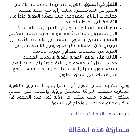
التميّز في السوق
: الهوية التجارية الجذابة تمكنك من
التميز عن المنافسين. مثلما رأينا مع أمثلة عديدة،
كعلامات الأزياء المعروفة، حيث تصبح الهوية جزءاً من
الثقافة التي تحيط بالمنتج.
بناء الثقة
: العملاء يميلون إلى الشراء من العلامات
التي يشعرون بأنها موثوقة. هوية تجارية متينة، تعكس
القيم والمبادئ بوضوح، تساهم في بناء هذه الثقة. في
تجربتي، كان العملاء غالباً ما يعودون للاستفسار عن
المزيد من المنتجات بعد أول تجربة إيجابية.
التأثير على الولاء
: الهوية القوية لا تجذب العملاء
فحسب، بل تشجعهم على البقاء وشراء المزيد. إنهم
سيصبحون سفراء للعلامة التجارية، مما يعود بالنفع
على عملك على المدى الطويل.
وفي النهاية، يمكن القول أن استراتيجية التسويق بالهوية
التجارية تتطلب التزامًا مستمرًا ورؤية واضحة، لكن النتائج
ستكون مبهرة، حيث ستبدأ في رؤية ثمار هذه الجهود في
شكل عملاء مخلصين ونجاح في السوق.
تم نشره في
المقالات التعليمية
مشاركة هذه المقالة