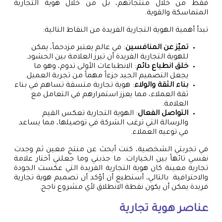
فقط من خلال منتجاتهم، بل من خلال هوية التجارية
المتماسكة والقوية.
تبدأ أهمية الهوية التجارية الفريدة من النقاط التالية:
تميّز عن المنافسين
: في عالم يعتبر مزدحماً، يمكن
للهوية التجارية الفريدة أن تبرز العلامة بين الحشود.
خلق انطباع دائم
: الانطباعات الأولى تدوم، وهو ما
يجعل التصميم الجيد جزءاً مهماً من تجربة العميل.
بناء الثقة والولاء
: هوية تجارية متسقة تساهم في بناء
ثقة العملاء، مما يعزز استمرارهم في التعامل مع
العلامة.
التواصل الفعال
: الهوية التجارية تعكس القيم
والرسالة التي ترغب الشركة في توصيلها، مما يساعد
في توعيه العملاء.
في تجربتي الشخصية، كنت أبحث عن منتج معين ثم وجدت
نفسي تائهاً بين الخيارات. ما جذبني وما جعلني أختار علامة
تجارية معينة كان هوية التجارية الفريدة التي عكست الجودة
والاحترافية. بالتالي، أستطيع أن أؤكد أن تصميم هوية تجارية
فريدة يمكن أن يكون نقطة الانطلاق لأي مشروع ناجح.
عناصر هوية تجارية