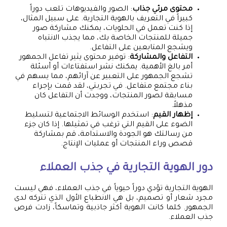
محتوى مرئي جذاب
: الصور والفيديوهات تلعب دوراً
كبيراً في التعريف بالهوية التجارية. على سبيل المثال،
إذا كنت تعمل في الحلويات، يمكنك مشاركة صور
جميلة للمنتجات الخاصة بك، مما يجذب الانتباه
ويشجع المتابعين على التفاعل.
التفاعل والمشاركة
: توفير محتوى يثير تفاعل الجمهور
أمر بالغ الأهمية. يمكنك نشر استفتاءات أو أسئلة
تشجع الجمهور على التعبير عن آرائهم، مما يسهم في
بناء مجتمع متفاعل. في تجربتي، لقد قمت بإجراء
مسابقة لصور المنتجات، ووجدت أن التفاعل كان
مذهلاً.
إظهار القيم
: استخدم الوسائط الاجتماعية لتسليط
الضوء على القيم التي ترغب في تمثيلها. إذا كان جزء
من رسالتك هو الجودة والاستدامة، قم بمشاركة
قصص وراء المنتجات أو عمليات الإنتاج.
دور الهوية التجارية في جذب العملاء
الهوية التجارية تؤدي دوراً حيوياً في جذب العملاء، فهي ليست
مجرد شعار أو تصميم، بل هي الانطباع الأول الذي تتركه لدى
الجمهور. كلما كانت الهوية أكثر جاذبية وتماسكاً، زادت فرص
جذب العملاء.