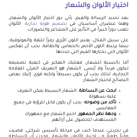
اختيار الألوان والشعار
بعد تحديد الرسالة والقيم، يأتي دور اختيار الألوان والشعار،
وهما عنصران أساسيان في
تصميم هوية تجارية
. الألوان
تلعب دوراً كبيراً في التأثير على المشاعر والتصورات.
على سبيل المثال، يعتبر اللون الأزرق رمزاً للثقة والموثوقية،
بينما يرتبط اللون الأحمر بالحماس والطاقة. يجب أن تعكس
الألوان التي تختارها القيم التي حددتها.
أما بالنسبة للشعار، فعليك التفكير في كيفية تصميمه
ليكون فريداً ولا يُنسى. الشعار هو التعريف المرئي للعلامة
التجارية، لذلك يجب أن يكون بسيطاً ولكنه قوي. إليك بعض
النصائح لاختيار الشعار:
ابحث عن البساطة
: الشعار البسيط يمكن التعرف
عليه بسهولة.
تأكد من وضوحه
: يجب أن يكون قابل للرؤية في جميع
المقاييس.
وجهة نظر الجمهور
: اختبر الشعار مع جمهورك
المستهدف للحصول على آرائهم.
في تجربتي، عندما كنت في مرحلة تأسيس شركتي، قضيت
وقتاً طويلاً في اختيار الألوان والشعار. وجدت أن البساطة