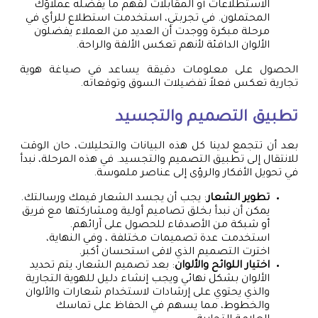
الاستطلاعات أو المقابلات لفهم ما يفضله عملاؤك
المحتملون. في تجربتي، استخدمت استطلاع للرأي في
مرحلة مبكرة ووجدت أن العديد من العملاء يفضلون
الألوان الدافئة لأنهم تعكس الألفة والراحة.
الحصول على معلومات دقيقة يساعد في صياغة هوية
تجارية تعكس فعلاً تفضيلات السوق وتوقعاته.
تطبيق التصميم والتجسيد
بعد أن تتجمع لدينا كل هذه البيانات والتحليلات، حان الوقت
للانتقال إلى تطبيق التصميم والتجسيد. في هذه المرحلة، نبدأ
في تحويل الأفكار والرؤى إلى عناصر ملموسة.
تطوير الشعار
: يجب أن يجسد الشعار قيمك ورسالتك.
يمكن أن نبدأ بخلق تصاميم أولية ومشاركتها مع فريق
أو شبكة من الأصدقاء للحصول على آرائهم.
استخدمت عدة تصميمات مختلفة ، وفي النهاية،
اخترت التصميم الذي لاقى استحسان أكبر.
اختيار اللوائح والألوان
: بعد تصميم الشعار، يتم تحديد
الألوان بشكل نهائي ويجب إنشاء دليل للهوية التجارية
والذي يحتوي على إرشادات لاستخدام شعارات والألوان
والخطوط، مما يسهم في الحفاظ على تماسك