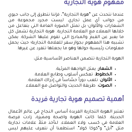
مفهوم هوية التجارية
عندما نتحدث عن “هوية التجارية”، فإننا نتطرق إلى جانب حيوي
من جوانب أي عمل تجاري. ليست مجرد مجموعة من
الشعارات والألوان؛ بل تمثل الصورة العامة التي يتفاعل من
خلالها العملاء مع العلامة التجارية. هوية التجارية تشمل كل
ما يعبر عن القيم والمبادئ التي تقوم عليها الشركة. يمكن
تشبيه هذا المفهوم بجواز سفر للعلامة التجارية؛ حيث يحمل
معلومات رئيسية حولها وهو ما يجعلها تتفرد عن غيرها.
الهوية التجارية تتضمن العناصر الأساسية مثل:
الشعار
: يمثل الواجهة المرئية.
الخطوط
: تعكس أسلوب وطابع العلامة.
الألوان
: تلعب دوراً حسّاساً في إدراك العلامة.
الصوت
: طريقة الحديث والتواصل مع العملاء.
أهمية
تصميم هوية تجارية
فريدة
تعتبر الهوية التجارية الفريدة أساس النجاح في عالم الأعمال
الحديثة. كلما كانت الهوية واضحة ومميزة، زادت فرصة
العلامة في كسب ولاء العملاء. لنأخذ مثلاً علامات تجارية
مثل “أبل” و”كوكا كولا”. استطعنا أن نتعرف عليهم ليس