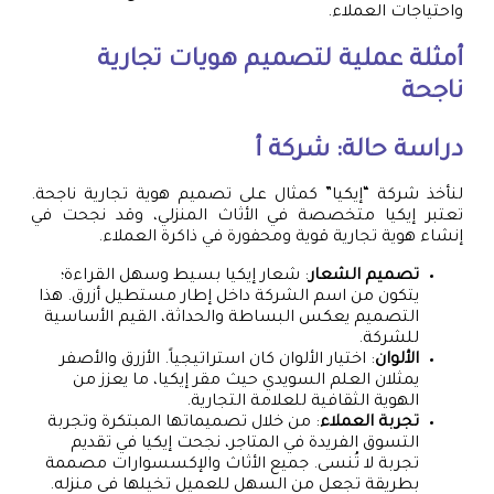
واحتياجات العملاء.
أمثلة عملية لتصميم هويات تجارية
ناجحة
دراسة حالة: شركة أ
لنأخذ شركة “إيكيا” كمثال على تصميم هوية تجارية ناجحة.
تعتبر إيكيا متخصصة في الأثاث المنزلي، وقد نجحت في
إنشاء هوية تجارية قوية ومحفورة في ذاكرة العملاء.
تصميم الشعار
: شعار إيكيا بسيط وسهل القراءة؛
يتكون من اسم الشركة داخل إطار مستطيل أزرق. هذا
التصميم يعكس البساطة والحداثة، القيم الأساسية
للشركة.
الألوان
: اختيار الألوان كان استراتيجياً. الأزرق والأصفر
يمثلان العلم السويدي حيث مقر إيكيا، ما يعزز من
الهوية الثقافية للعلامة التجارية.
تجربة العملاء
: من خلال تصميماتها المبتكرة وتجربة
التسوق الفريدة في المتاجر، نجحت إيكيا في تقديم
تجربة لا تُنسى. جميع الأثاث والإكسسوارات مصممة
بطريقة تجعل من السهل للعميل تخيلها في منزله.