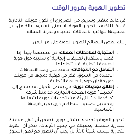
تطوير الهوية بمرور الوقت
في عالم متغير وسريع، من الضروري أن تكون هويتك التجارية
قابلة للتكيف. تطوير الهوية لا يعني تغييرها بالكامل، بل
تحسينها لتواكب الاتجاهات الجديدة وتجربة العملاء.
إليك بعض النصائح لتطوير الهوية على مر الزمن:
استجابة لملاحظات العملاء
: كن مستمعاً جيداً. إذا
قمت باستقبال تعليقات إيجابية أو سلبية حول هوية
العلامة التجارية، فلا تتجاهلها.
التفاعل مع الاتجاهات
: حافظ على رصد الاتجاهات
الجديدة في السوق. فكر في كيفية دمجها في هويتك
دون فقدان جوهر العلامة التجارية.
إطلاق تجديدات دورية
: في بعض الأحيان، قد تحتاج إلى
“تحديث” هوية العلامة التجارية. خذ مثلاً شركة
“ماكدونالدز” التي أقامت تجديدات دورية لشعارها
وتحسين تصميم المطاعم دون تغيير هويتها
الأساسية.
بتطوير الهوية وتجديدها بشكل دوري، تضمن أن تبقى علامتك
التجارية متصلة بعميلك في جميع الأوقات. تذكر أن الهوية
التجارية ليست شيئاً ثابتاً، بل يجب أن تتطور مع تطور السوق