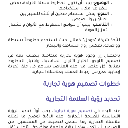
الوضوح
: يجب أن تكون الخطوط سهلة القراءة، بغض
النظر عن مكان استخدامها.
التنوع
: يمكن استخدام خطين أو ثلاثة للتمييز بين
العناوين والنصوص.
التناسب
: يجب أن تتوافق الخطوط مع الألوان والشعار
لتعزيز الهوية.
لنأخذ شركة “جوجل” كمثال، حيث تستخدم خطوطاً بسيطة
وواضحة، تعكس روح البساطة والابتكار.
باختصار، إن وجود هوية تجارية متكاملة يتطلب دقة في
تصميم اللوجو، اختيار الألوان المناسبة، واختيار الخطوط
بعناية. كل عنصر من هذه العناصر يساهم في خلق تجربة
إيجابية تعزز من ارتباط العملاء بعلامتك التجارية.
خطوات
تصميم هوية تجارية
تحديد رؤية العلامة التجارية
عند البدء في
تصميم هوية تجارية
، يجب أولاً تحديد الرؤية
الأساسية للعلامة التجارية. هذه الرؤية توضح ما تمثله
علامتك التجارية وما تسعى لتحقيقه في المستقبل. من
الضروري أن تكون هذه الرؤية ملهمة وواضحة، لأنها ستؤثر