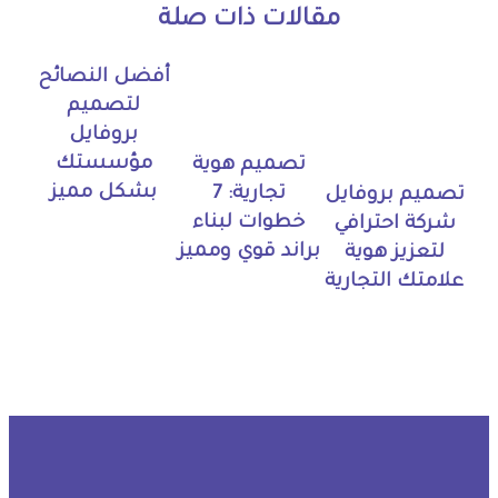
مقالات ذات صلة
أفضل النصائح
لتصميم
بروفايل
مؤسستك
تصميم هوية
بشكل مميز
تجارية: 7
تصميم بروفايل
خطوات لبناء
شركة احترافي
براند قوي ومميز
لتعزيز هوية
علامتك التجارية