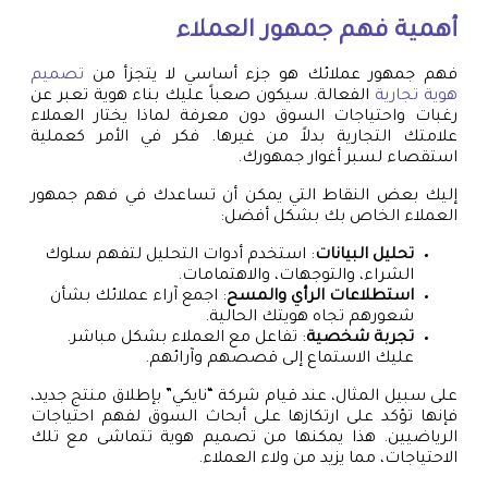
أهمية فهم جمهور العملاء
فهم جمهور عملائك هو جزء أساسي لا يتجزأ من
تصميم
هوية تجارية
الفعالة. سيكون صعباً عليك بناء هوية تعبر عن
رغبات واحتياجات السوق دون معرفة لماذا يختار العملاء
علامتك التجارية بدلاً من غيرها. فكر في الأمر كعملية
استقصاء لسبر أغوار جمهورك.
إليك بعض النقاط التي يمكن أن تساعدك في فهم جمهور
العملاء الخاص بك بشكل أفضل:
تحليل البيانات
: استخدم أدوات التحليل لتفهم سلوك
الشراء، والتوجهات، والاهتمامات.
استطلاعات الرأي والمسح
: اجمع آراء عملائك بشأن
شعورهم تجاه هويتك الحالية.
تجربة شخصية
: تفاعل مع العملاء بشكل مباشر.
عليك الاستماع إلى قصصهم وآرائهم.
على سبيل المثال، عند قيام شركة “نايكي” بإطلاق منتج جديد،
فإنها تؤكد على ارتكازها على أبحاث السوق لفهم احتياجات
الرياضيين. هذا يمكنها من تصميم هوية تتماشى مع تلك
الاحتياجات، مما يزيد من ولاء العملاء.