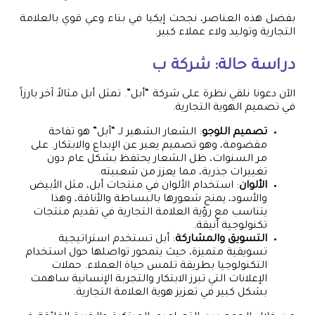
بفضل هذه العناصر، نجحت إيكيا في بناء وعي قوي بالعلامة
التجارية وتوليد ولاء عملاء كبير.
دراسة حالة: شركة ب
الآن دعونا نلقي نظرة على شركة “أبل”. تمثل أبل مثالاً آخر بارزاً
في تصميم الهوية التجارية.
تصميم اللوجو
: الشعار الشهير لـ “أبل” هو تفاحة
مقضومة، وهو تصميم يعبر عن الإبداع والابتكار. على
مر السنوات، ظل الشعار يحتفظ بشكل عام دون
تغييرات جذرية، مما يعزز من شعبيته.
الألوان
: استخدام الألوان في منتجات أبل، مثل الأبيض
والأسود، يمنح شعورها بالبساطة والأناقة، وهذا
يتناسب مع رؤية العلامة التجارية في تقديم منتجات
تكنولوجية أنيقة.
التسويق والمشاركة
: أبل تستخدم استراتيجية
تسويقية متميزة، حيث يتمحور تواصلها حول استخدام
التكنولوجيا بطريقة تلمس حياة العملاء. حملات
الإعلانات التي تبرز الابتكار والتجربة الإنسانية ساهمت
بشكل كبير في تعزيز هوية العلامة التجارية.