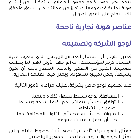
بتخصيص جهد لفهم جمهور العملاء، ستمكنك من إنشاء
هوية تجارية قوية وفعالة، تعزز من مكانتك في السوق وتحقق
لك النجاح على المدى الطويل.
عناصر هوية تجارية ناجحة
لوجو الشركة وتصميمه
يُعتبر اللوجو أو الشعار العنصر الرئيسي الذي يتعرف عليه
العملاء كرمز لمؤسستك. إنه الواجهة الأولى لهم، لذا يتطلب
تصميمه الكثير من التفكير والدقة. الشعار يجب أن يكون
بسيطاً، يمكن تمييزه بسهولة، ويمثل قيم العلامة التجارية.
عند تصميم لوجو خاص بشركة، عليك مراعاة الأمور التالية:
البساطة
: لوجو بسيط يسهل تذكره ويتميز.
التوافق
: يجب أن يتماشى مع رؤية الشركة ويسلط
الضوء على نشاطها.
المرونة
: يجب أن يبدو جيداً في الألوان المختلفة، كما
يجب أن يعمل بتقنيات متنوعة.
كمثال، لوجو شركة “أديداس” يظهر ثلاث خطوط مائلة، والتي
تمثل الحركة والسرعة، مما يجذب جمهور الرياضيين.