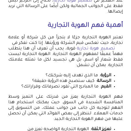
عند التفكير في
تصميم هوية تجارية
، نحتاج إلى التركيز ليس
فقط على الجوانب الجمالية ولكن أيضًا على الرسالة التي نريد
إيصالها.
أهمية فهم الهوية التجارية
تعتبر الهوية التجارية جزءًا لا يتجزأ من كل شركة أو علامة
تجارية، حيث تعكس قيم الشركة ورؤيتها. إذا كنت تفكر في
تصميم هوية تجارية
قوية، يجب أن تعرف أن هذا يتطلب
فهماً عميقًا لمفهوم الهوية التجارية. الهوية التجارية ليست
فقط شعار أو اسم، بل هي تجسيد لكل ما تمثله علامتك
التجارية. يمكن أن تشمل:
الرؤية
: ما الذي تهدف إليه شركتك؟
الرسالة
: كيف ستصبح هذه الرؤية حقيقة؟
القيم
: ما المبادئ التي تقود تصرفاتك وقراراتك؟
فهم الهوية التجارية يعزز من قدرتك على التميز وسط
المنافسة الشديدة في السوق. حيث يمكنك استخدام هذا
الفهم لتوجيه كل جانب من جوانب عملك، من التسويق إلى
خدمات العملاء. لننظر إلى بعض الفوائد التي يمكن أن تحصل
عليها من فهم الهوية التجارية الجيد:
تعزيز الثقة
: الهوية التجارية الواضحة تعزز من