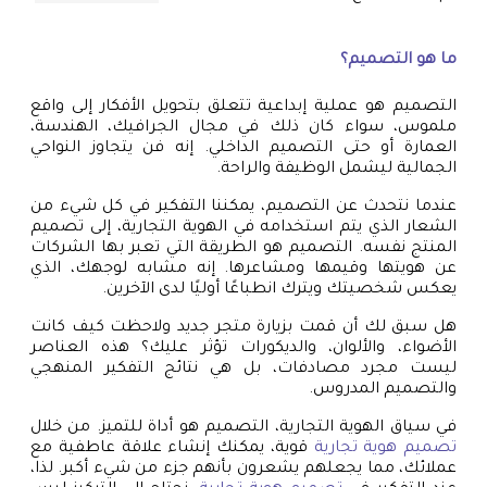
ما هو التصميم؟
التصميم هو عملية إبداعية تتعلق بتحويل الأفكار إلى واقع
ملموس، سواء كان ذلك في مجال الجرافيك، الهندسة،
العمارة أو حتى التصميم الداخلي. إنه فن يتجاوز النواحي
الجمالية ليشمل الوظيفة والراحة.
عندما نتحدث عن التصميم، يمكننا التفكير في كل شيء من
الشعار الذي يتم استخدامه في الهوية التجارية، إلى تصميم
المنتج نفسه. التصميم هو الطريقة التي تعبر بها الشركات
عن هويتها وقيمها ومشاعرها. إنه مشابه لوجهك، الذي
يعكس شخصيتك ويترك انطباعًا أوليًا لدى الآخرين.
هل سبق لك أن قمت بزيارة متجر جديد ولاحظت كيف كانت
الأضواء، والألوان، والديكورات تؤثر عليك؟ هذه العناصر
ليست مجرد مصادفات، بل هي نتائج التفكير المنهجي
والتصميم المدروس.
في سياق الهوية التجارية، التصميم هو أداة للتميز. من خلال
تصميم هوية تجارية
قوية، يمكنك إنشاء علاقة عاطفية مع
عملائك، مما يجعلهم يشعرون بأنهم جزء من شيء أكبر. لذا،