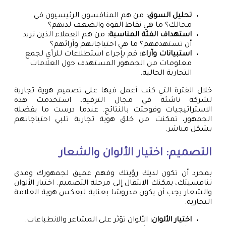
تحليل السوق:
من هم المنافسون الرئيسيون في
مجالك؟ ما هي نقاط القوة والضعف لديهم؟
استهداف الفئة المناسبة:
من هم العملاء الذين تريد
أن تستهدفهم؟ ما هي احتياجاتهم وآرائهم؟
استبيانات وآراء:
قم بإجراء استطلاعات للرأي لجمع
معلومات من الجمهور المستهدف حول العلامات
التجارية الحالية.
خلال الفترة التي كنت أعمل فيها على تصميم هوية تجارية
لشركة ناشئة في مجال الترفيه، استخدمت هذه
الاستراتيجيات وفوجئت بالنتائج. عندما درست ما يفضله
الجمهور، تمكنت من خلق هوية تجارية تلبي احتياجاتهم
بشكل مباشر.
التصميم: اختيار الألوان والشعار
بمجرد أن تكون لديك رؤيتك وفهم عميق لجمهورك ومدى
تنافسيتك، يمكنك الانتقال إلى مرحلة التصميم. اختيار الألوان
والشعار يجب أن يكون مدروسًا بعناية ليعكس هوية العلامة
التجارية.
اختيار الألوان:
الألوان تؤثر على المشاعر والانطباعات.