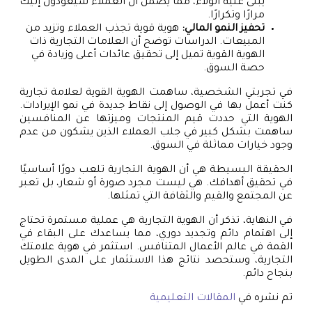
يُبنى عليه الولاء، مما يضمن أن العملاء سيعودون إليك
مرارًا وتكرارًا.
تحفيز النمو المالي:
هوية قوية تجذب العملاء وتزيد من
المبيعات. الدراسات توضح أن العلامات التجارية ذات
الهوية القوية تميل إلى تحقيق عائدات أعلى وزيادة في
حصة السوق.
في تجربتي الشخصية، ساهمت الهوية القوية لعلامة تجارية
كنت أعمل بها في الوصول إلى نقاط جديدة في نمو الإيرادات.
الهوية التي حددت قيم المنتجات وميزتها عن المنافسين
ساهمت بشكل كبير في جلب العملاء الذين يشكون من عدم
وجود خيارات مماثلة في السوق.
الحقيقة البسيطة هي أن الهوية التجارية تلعب دورًا أساسيًا
في تحقيق أهدافك. هي ليست مجرد صورة أو شعار، بل تعبر
عن المجتمع والقيم والثقافة التي تمثلها.
في النهاية، تذكر أن الهوية التجارية هي عملية مستمرة تحتاج
إلى اهتمام دائم وتجديد دوري، مما يساعدك على البقاء في
القمة في عالم الأعمال المتنافس. استثمر في هوية علامتك
التجارية، وستحصد نتائج هذا الاستثمار على المدى الطويل
بنجاح دائم.
تم نشره في
المقالات التعليمية