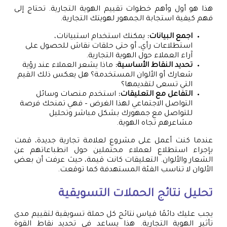
هذا هو أول وأهم خطوات تقييم الهوية التجارية. تحتاج إلى
فهم كيفية استجابة الجمهور لهويتك التجارية.
اجمع البيانات:
يمكنك استخدام استبيانات،
استطلاعات رأي، أو حتى حلقات نقاش للحصول على
آراء العملاء حول الهوية التجارية.
تحديد النقاط الأساسية:
ماذا يشعر العملاء عند رؤية
شعارك أو الألوان المستخدمة؟ هل يعكس ذلك القيم
التي تسعى لتقديمها؟
التفاعل مع التعليقات:
استخدم منصات وسائل
التواصل الاجتماعي لهذا الغرض – فهي تمنحك فرصة
للتواصل مع جمهورك بشكل مباشر وتحليل
مشاعرهم تجاه الهوية.
عندما كنت أعمل على مشروع لعلامة تجارية جديدة، قمت
بإجراء استطلاع لعملاء محتملين حول انطباعاتهم عن
الشعار والألوان. التعليقات كانت قيمة، حيث عرفت أن بعض
الألوان لا تناسب الفئة المستهدفة كما توقعت.
تحليل نتائج الحملات التسويقية
يجب عليك دائمًا قياس نتائج كل حملة تسويقية لتقييم مدى
تأثير الهوية التجارية. هذا يساعد في تحديد نقاط القوة