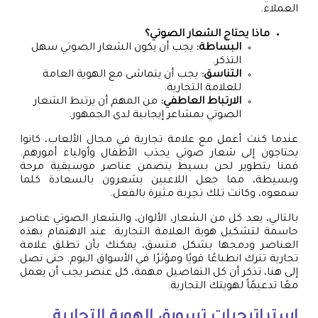
العملاء.
ماذا يحتاج الشعار الصوتي؟
البساطة:
يجب أن يكون الشعار الصوتي سهل
التذكر.
التناسق:
يجب أن يتماشى مع الهوية العامة
للعلامة التجارية.
الارتباط العاطفي:
من المهم أن يرتبط الشعار
الصوتي بمشاعر إيجابية لدى الجمهور.
عندما كنت أعمل مع علامة تجارية في مجال الألعاب، كانوا
يحتاجون إلى شعار صوتي يجذب الأطفال وأولياء أمورهم.
قمنا بتطوير لحن بسيط يتضمن عناصر موسيقية مرحة
وبسيطة، مما جعل اللاعبين يشعرون بالسعادة كلما
سمعوه، وكانت تلك تجربة مثيرة بالفعل.
بالتالي، يعد كل من الشعار، الألوان، والشعار الصوتي عناصر
حاسمة لتشكيل هوية العلامة التجارية. عند الاهتمام بهذه
العناصر ودمجها بشكل متسق، يمكنك بأن تطلق علامة
تجارية تترك انطباعًا قويًا ومؤثرًا في الأسواق اليوم. حتى نصل
إلى هنا، تذكر أن كل التفاصيل مهمة، كل عنصر يجب أن يعمل
معًا تدعيمًاً لهويتك التجارية.
استراتيجيات تسويق الهوية التجارية