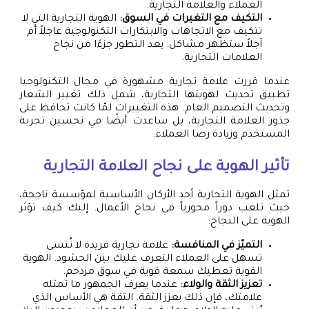
العملاء والعلامة التجارية.
التكيف مع التغيرات في السوق:
الهوية التجارية التي لا
تتكيف مع الاتجاهات والابتكارات التكنولوجية عاجلاً أم
آجلاً ستظهر مشاكل. يعد التطور جزءًا من نجاح
العلامات التجارية.
عندما قررت علامة تجارية مشهورة في مجال التكنولوجيا
تطبيق تحديث لهويتها التجارية، شمل ذلك تغيير الشعار
وتحديث التصميم العام. هذه التغييرات لمّا كانت تحافظ على
جذور العلامة التجارية، بل ساعدت أيضًا في تحسين تجربة
المستخدم وزيادة رضا العملاء.
تأثير الهوية على نجاح العلامة التجارية
تمثل الهوية التجارية أحد الأركان الأساسية لمؤسسة ناجحة،
حيث تلعب دوراً محورياً في نجاح الأعمال. إليك كيف تؤثر
الهوية على النجاح:
التميّز في المنافسة:
علامة تجارية فريدة لا تُنسى
تسهل على العملاء التعرف عليك بين الحشود. الهوية
القوية تعطيك سمعة قوية في سوق مزدحم.
تعزيز الثقة والولاء:
عندما يعرف الجمهور ما تمثله
علامتك، فإن ذلك يعزز الثقة. الثقة هي الأساس الذي