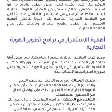
في ختام رحلتنا حول تصميم وتطوير الهوية التجارية، نجد أن
التركيز على هذه الهوية ليس مجرد خطوة عابرة، بل هو
استثمار حقيقي لعالم يستمر في التطور. الهوية التجارية
ليست فقط ما تراه، بل هي ما يشعر به الناس عند التفاعل
مع العلامة التجارية الخاصة بك. دعونا نناقش أهمية
الاستمرار في تطوير الهوية التجارية وتأثيرها على نجاح
العلامة التجارية.
أهمية الاستمرار في برامج تطوير الهوية
التجارية
تعتبر هوية العلامة التجارية عنصرًا ديناميكيًا، مما يعني أنها
بحاجة إلى التحديث والتكييف مع تغيرات السوق والاتجاهات
الثقافية. الاستمرار في برامج تطوير الهوية التجارية يمثل
ضرورة استراتيجية لأسباب عدة:
تحديث الرسالة:
مع مرور الوقت، قد تتغير القيم
والمبادئ التي تمثلها العلامة التجارية. يجب أن تعكس
الهوية التجارية هذه التغييرات لضمان تواصل فعال
مع الجمهور المستهدف.
التفاعل مع الجمهور:
مراقبة التفاعلات والآراء تتيح لك
فهم كيف ينظر الجمهور إلى هويتك. يمكن أن تتضمن
هذه الآراء تغييرات تساهم في تحسين العلاقة بين