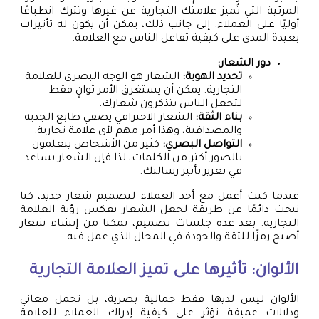
المرئية التي تُميز علامتك التجارية عن غيرها وتترك انطباعًا
أوليًا على العملاء. إلى جانب ذلك، يمكن أن يكون له تأثيرات
بعيدة المدى على كيفية تفاعل الناس مع العلامة.
دور الشعار:
تحديد الهوية:
الشعار هو الوجه البصري للعلامة
التجارية. يمكن أن يستغرق الأمر ثوانٍ فقط
لتجعل الناس يتذكرون شعارك.
بناء الثقة:
الشعار الاحترافي يضفي طابع الجدية
والمصداقية، وهذا أمر مهم لأي علامة تجارية.
التواصل البصري:
كثير من الأشخاص يتعلمون
بالصور أكثر من الكلمات، لذا فإن الشعار يساعد
في تعزيز تأثير رسالتك.
عندما كنت أعمل مع أحد العملاء لتصميم شعار جديد، كنا
نبحث دائمًا عن طريقة لجعل الشعار يعكس رؤية العلامة
التجارية. بعد عدة جلسات تصميم، تمكنا من إنشاء شعار
أصبح رمزًا للثقة والجودة في المجال الذي عمل فيه.
الألوان: تأثيرها على تميز العلامة التجارية
الألوان ليس لديها فقط جمالية بصرية، بل تحمل معاني
ودلالات عميقة تؤثر على كيفية إدراك العملاء للعلامة