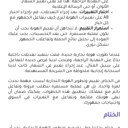
على التغذية الراجعة. هذا قد يعني تغيير الشعار،
الألوان، أو حتى الرسالة الإعلانية.
اختبار التغييرات:
بعد إجراء التعديلات، قم بإجراء اختبار
AB على تغييرات الهوية لترى كيف يتفاعل الجمهور مع
كل خيار.
استمرار التقييم:
لا تتجاهل أن تقييم الهوية يجب أن
يكون عملية مستمرة. حتى بعد التحسينات، يجب عليك
العودة إلى تحليل نتائج الحملة وتفاعلات الجمهور
بشكل دوري.
عندما طورت هوية تجارية جديدة، قمت بتنفيذ تعديلات داخلية
بناءً على التغذية الراجعة، وفتحت لدينا فرص جديدة للتفاعل.
على سبيل المثال، عند إجراء تغيير في الشعار، كانت لدينا
استجابة إيجابية ملحوظة من الشريحة المستهدفة.
في الختام، تقييم وتطوير الهوية التجارية ليست مهمة تحدث
لمرة واحدة، بل هي عملية مستمرة تتطلب مرونة وتفاعل
دائم مع عملائك. بتطبيق هذه الخطوات، يمكنك ضمان أن
تبقى هويتك ملائمة وتتفاعل مع التغيرات في السوق
واحتياجات جمهورك.
الختام