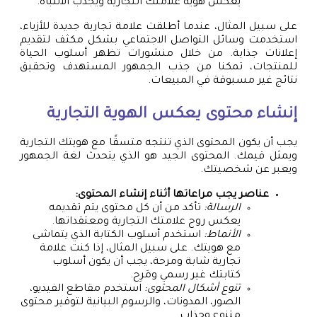
يعكس هوية علامتك التجارية ويجذب الانتباه.
على سبيل المثال، عندما أطلقت علامة تجارية جديدة للأزياء،
استخدمت وسائل التواصل الاجتماعي بشكل مكثف لتقديم
إعلانات جذابة. من خلال منشورات تظهر أسلوب الحياة
للمنتجات، تمكنا من جذب الجمهور المستهدف وتحقيق
نتائج غير مسبوقة في المبيعات.
إنشاء محتوى يعكس الهوية التجارية
يجب أن يكون المحتوى الذي تنتجه متسقًا مع هويتك التجارية
ويمثل قيمك. المحتوى الجيد هو الذي يتحدث لغة الجمهور
ويعبر عن شخصيتك.
عناصر يجب مراعاتها أثناء إنشاء المحتوى:
الرسالة:
تأكد من أن كل محتوى يتم تقديمه
يعكس روح علامتك التجارية ومعتقداتها.
الأنماط:
استخدم أسلوب الكتابة الذي يتماشى
مع هويتك. على سبيل المثال، إذا كنت علامة
تجارية شابة ومرحة، يجب أن يكون أسلوب
كتابتك غير رسمي ومَرِح.
تنوع أشكال المحتوى:
استخدم مقاطع الفيديو،
الصور، المدونات، والرسوم البيانية لتوفير محتوى
متنوع وجذاب.