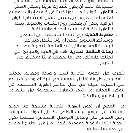
التجارية، وهو ما يتعرف عليه العملاء عند التفكير في
منتجاتك. يجب أن يكون شعارك فريدًا وسهل التذكر.
الألوان:
الألوان تلعب دورًا كبيرًا في كيفية إدراك العملاء
لعلامتك التجارية. على سبيل المثال، استخدام الألوان
الزاهية يمكن أن يعكس روح الشباب والحيوية، بينما
الألوان الداكنة قد تجسد الجدية والاحترافية.
خطوط الكتابة:
نوع الخط المستخدم في الشعار
ووسائط التسويق يمكن أن يؤثر بشكل كبير على
الرسالة المعنوية التي تريد العلامة التجارية إيصالها.
رسالة العلامة التجارية:
هذه هي القيم والمبادئ التي
تمثلها علامتك، وهي ما يجعلك فريدًا ومختلفًا عن
الآخرين.
لتعرف هل الهوية التجارية لديك واضحة وفعالة، يمكنك
التفكير في طريقة تفاعل العملاء مع شركتك ومدى قدرتهم
على التعرف عليك من خلال عناصر الهوية المختلفة. هل
يتمكن العملاء من تذكر شعارك بسهولة؟ هل يشعرون
بالارتباط مع رسالتك؟
من المهم أن تكون الهوية التجارية متسقة عبر جميع
القنوات، من موقع الويب الخاص بك إلى المواد التسويقية
وحتى التفاعل على وسائل التواصل الاجتماعي. فعندما تكون
الهوية التجارية قوية وموحدة، فهذا يعزز من انطباع العملاء
عن العلامة التجارية.