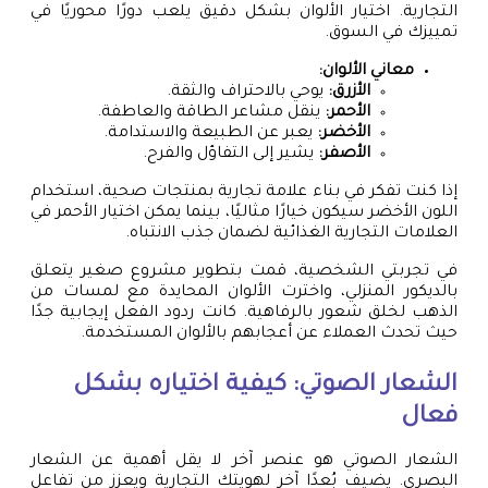
التجارية. اختيار الألوان بشكل دقيق يلعب دورًا محوريًا في
تمييزك في السوق.
معاني الألوان:
الأزرق:
يوحي بالاحتراف والثقة.
الأحمر:
ينقل مشاعر الطاقة والعاطفة.
الأخضر:
يعبر عن الطبيعة والاستدامة.
الأصفر:
يشير إلى التفاؤل والفرح.
إذا كنت تفكر في بناء علامة تجارية بمنتجات صحية، استخدام
اللون الأخضر سيكون خيارًا مثاليًا، بينما يمكن اختيار الأحمر في
العلامات التجارية الغذائية لضمان جذب الانتباه.
في تجربتي الشخصية، قمت بتطوير مشروع صغير يتعلق
بالديكور المنزلي، واخترت الألوان المحايدة مع لمسات من
الذهب لخلق شعور بالرفاهية. كانت ردود الفعل إيجابية جدًا
حيث تحدث العملاء عن أعجابهم بالألوان المستخدمة.
الشعار الصوتي: كيفية اختياره بشكل
فعال
الشعار الصوتي هو عنصر آخر لا يقل أهمية عن الشعار
البصري. يضيف بُعدًا آخر لهويتك التجارية ويعزز من تفاعل