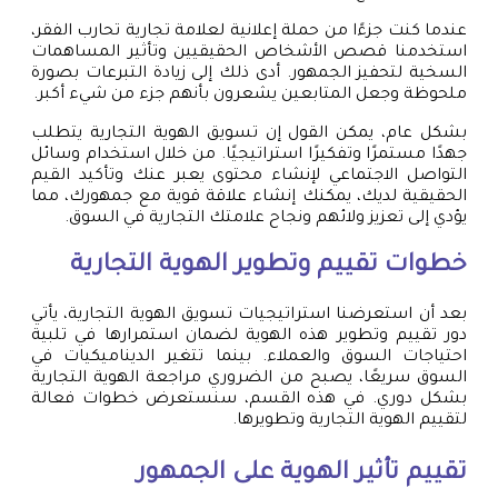
عندما كنت جزءًا من حملة إعلانية لعلامة تجارية تحارب الفقر،
استخدمنا قصص الأشخاص الحقيقيين وتأثير المساهمات
السخية لتحفيز الجمهور. أدى ذلك إلى زيادة التبرعات بصورة
ملحوظة وجعل المتابعين يشعرون بأنهم جزء من شيء أكبر.
بشكل عام، يمكن القول إن تسويق الهوية التجارية يتطلب
جهدًا مستمرًا وتفكيرًا استراتيجيًا. من خلال استخدام وسائل
التواصل الاجتماعي لإنشاء محتوى يعبر عنك وتأكيد القيم
الحقيقية لديك، يمكنك إنشاء علاقة قوية مع جمهورك، مما
يؤدي إلى تعزيز ولائهم ونجاح علامتك التجارية في السوق.
خطوات تقييم وتطوير الهوية التجارية
بعد أن استعرضنا استراتيجيات تسويق الهوية التجارية، يأتي
دور تقييم وتطوير هذه الهوية لضمان استمرارها في تلبية
احتياجات السوق والعملاء. بينما تتغير الديناميكيات في
السوق سريعًا، يصبح من الضروري مراجعة الهوية التجارية
بشكل دوري. في هذه القسم، سنستعرض خطوات فعالة
لتقييم الهوية التجارية وتطويرها.
تقييم تأثير الهوية على الجمهور