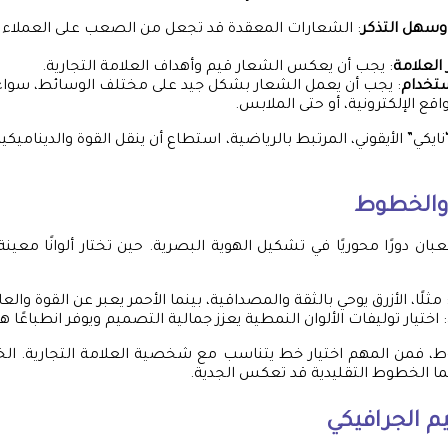
وسهل التذكر
: الشعارات المعقدة قد تجعل من الصعب على العملاء ت
العلامة
: يجب أن يعكس الشعار قيم وأهداف العلامة التجارية.
ستخدام
: يجب أن يعمل الشعار بشكل جيد على مختلف الوسائط، سواء
اقع الإلكترونية، أو حتى الملابس.
ايكي” الأيقوني، المرتبط بالرياضية، استطاع أن ينقل القوة والدينامي
ن والخطوط
بان دورًا محوريًا في تشكيل الهوية البصرية. حين تختار ألوانًا معين
 مثلًا، الأزرق يوحي بالثقة والمصداقية، بينما الأحمر يعبر عن القوة والع
: اختيار توليفات الألوان النمطية يعزز جمالية التصميم ويوفر انطباعًا ها
ط، فمن المهم اختيار خط يتناسب مع شخصية العلامة التجارية. 
نما الخطوط التقليدية قد تعكس الجدية.
م الجرافيكي