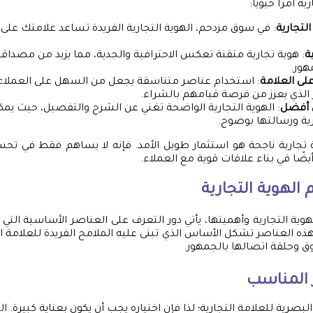
 أمرًا حيويًا:
التجارية
: في سوق مزدحم، الهوية التجارية الفريدة تساعد علامتك على أ
ة
: هوية تجارية متقنة تعكس الاحترافية والجدية، مما يزيد من مصداقية
هور.
على العلامة
: استخدام عناصر متناسقة يجعل من السهل على العملاء ت
مر الذي يعزز من فرصة قيامهم بالشراء.
 أفضل
: الهوية التجارية الواضحة تغني عن الشرح والتفصيل، حيث يمك
رية ورسالتها بوضوح.
 تجارية ناجحة هو استثمار طويل الأمد. فإنه لا يساهم فقط في تحس
أيضًا في بناء علاقات قوية مع العملاء.
الهوية التجارية
ية التجارية وأهميتها، يأتي دور التعرف على العناصر الأساسية ال
هذه العناصر تشكل الأساس الذي تبنى عليه الملامح الفريدة للعلامة ا
ق وحلقة اتصالها بالجمهور.
ر المناسب
لبصرية للعلامة التجارية؛ لذا فإن اختياره يجب أن يكون بعناية كبيرة. ا