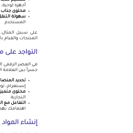
تصميم متجا
أجهزة لوحية، 
محتوى جذاب
:
سهولة التنقل
المستخدم.
على سبيل المثال،
المنتجات والقيام ب
التواجد على 
في العصر الرقمي ال
جسراً بين العلامة ا
تحديد المنصا
إنستغرام، تويت
محتوى متميز
التجارية.
التفاعل مع ا
اهتمامك بهم
إنشاء المواد 