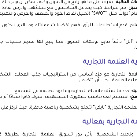
ات الحالية
: تعرف على ما هو رائج في السوق وكيف يمكن أن يؤثر ذلك 
سين
: قم بمراقبة كيف يتفاعل المنافسون مع عملائهم، وادرس نقا
يمكنك استخدام أدوات مثل “SWOT” (تحليل نقاط القوة والضعف والفر
لاء
: قدم استطلاعات للرأي لفهم تفضيلات عملائك وما الذي يبحثون ع
أبل” دائماً تتابع توجهات السوق، مما يتيح لها تقديم منتجات جد
.
العلامة التجارية
امة التجارية هو جزء أساسي من استراتيجيات جذب العملاء. الش
عليه العلامة. يجب أن تتضمن:
ية
: حدد ما تمثله علامتك التجارية وما تود تحقيقه في المجتمع.
ضح
: استخدم لغة تناسب جمهورك المستهدف، سواء كانوا شبابًا أم م
علامة التجارية “نايكي” تتمتع بشخصية رياضية محفزة، حيث تركز على ا
 التجارية بفعالية
وتحديد الشخصية، يأتي دور تسويق العلامة التجارية بطريقة 