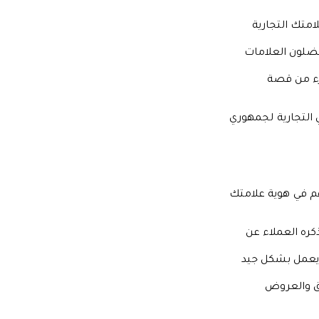
متك التجارية
فضلون العلامات
زء من قصة
التجارية لجمهوري
م في هوية علامتك
كره العملاء عن
 يعمل بشكل جيد
ئق والعروض