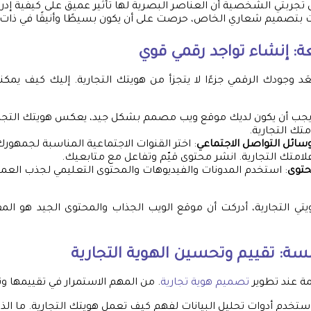
تجربتي الشخصية أن العناصر البصرية لها تأثير عميق على كيفية إدرا
ت بتصميم شعاري الخاص، حرصت على أن يكون بسيطًا وأنيقًا في ذات 
ة: إنشاء تواجد رقمي قوي
ُعَد وجودك الرقمي جزءًا لا يتجزأ من هويتك التجارية. إليك كيف يمك
يجب أن يكون لديك موقع ويب مصمم بشكل جيد، يعكس هويتك التجار
تك التجارية.
وسائل التواصل الاجتماعي
: اختر القنوات الاجتماعية المناسبة لجمهورك 
امتك التجارية. انشر محتوى قيّم وتفاعل مع متابعيك.
حتوى
: استخدم المدونات والفيديوهات والمحتوى التعليمي لجذب العم
تي التجارية، أدركت أن موقع الويب الجذاب والمحتوى الجيد هو الم
سة: تقييم وتحسين الهوية التجارية
همة عند تطوير
تصميم هوية تجارية
. من المهم الاستمرار في تقييمها و
استخدم أدوات تحليل البيانات لفهم كيف تعمل هويتك التجارية. ما ا