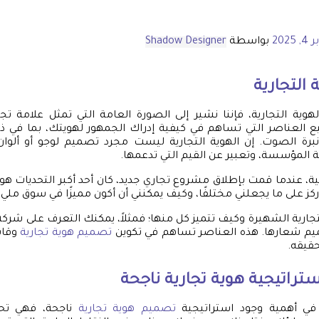
 2025
بواسطة
Shadow Designer
التجارية
وية التجارية، فإننا نشير إلى الصورة العامة التي تمثل علامة تجا
 العناصر التي تساهم في كيفية إدراك الجمهور لهويتك، بما في ذلك
ونبرة الصوت. إن الهوية التجارية ليست مجرد تصميم لوجو أو ألوا
 المؤسسة، وتعبير عن القيم التي تدعمها.
 عندما قمت بإطلاق مشروع تجاري جديد، كان أحد أكبر التحديات هو 
أركز على ما يجعلني مختلفًا، وكيف يمكنني أن أكون مميزًا في سوق ملي
تجارية الشهيرة وكيف تتميز كل منها؛ فمثلاً، يمكنك التعرف على شركة
ميم شعارها. هذه العناصر تساهم في تكوين
تصميم هوية تجارية
وقاب
قيقه.
تراتيجية هوية تجارية ناجحة
ة في أهمية وجود استراتيجية
تصميم هوية تجارية
ناجحة، فهي تحد