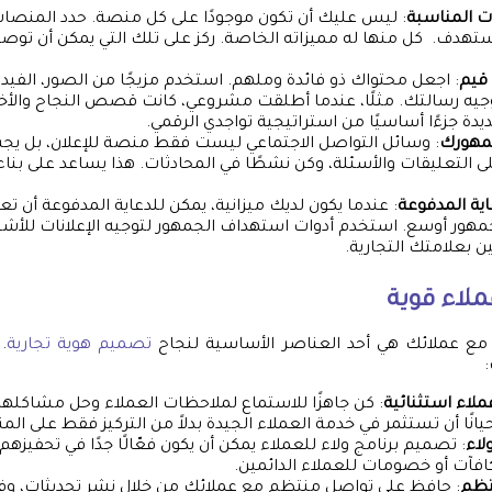
ت المناسبة
: ليس عليك أن تكون موجودًا على كل منصة. حدد المنصات 
هدف. كل منها له مميزاته الخاصة. ركز على تلك التي يمكن أن توص
قيم
: اجعل محتواك ذو فائدة وملهم. استخدم مزيجًا من الصور، الفيدي
ه رسالتك. مثلًا، عندما أطلقت مشروعي، كانت قصص النجاح والأخبا
يدة جزءًا أساسيًا من استراتيجية تواجدي الرقمي.
جمهورك
: وسائل التواصل الاجتماعي ليست فقط منصة للإعلان، بل يجب 
لى التعليقات والأسئلة، وكن نشطًا في المحادثات. هذا يساعد على بناء
اية المدفوعة
: عندما يكون لديك ميزانية، يمكن للدعاية المدفوعة أن
مهور أوسع. استخدم أدوات استهداف الجمهور لتوجيه الإعلانات للأش
 بعلامتك التجارية.
ملاء قوية
ا مع عملائك هي أحد العناصر الأساسية لنجاح
تصميم هوية تجارية
.
:
لاء استثنائية
: كن جاهزًا للاستماع لملاحظات العملاء وحل مشاكلهم 
انًا أن تستثمر في خدمة العملاء الجيدة بدلاً من التركيز فقط على الم
لاء
: تصميم برنامج ولاء للعملاء يمكن أن يكون فعّالًا جدًا في تحفيزهم
افآت أو خصومات للعملاء الدائمين.
تظم
: حافظ على تواصل منتظم مع عملائك من خلال نشر تحديثات، وف