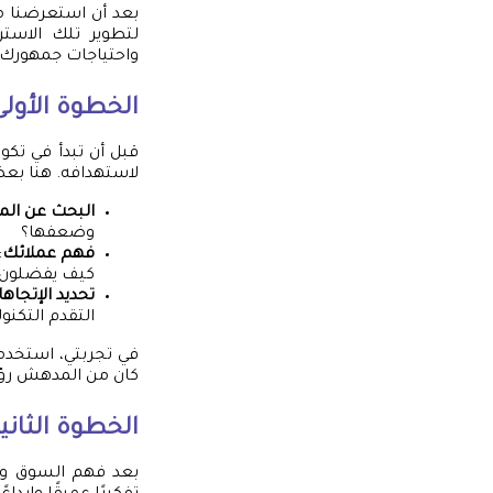
بعد أن استعرضنا مف
لتطوير تلك الاست
واحتياجات جمهورك
الخطوة الأول
قبل أن تبدأ في تك
لاستهدافه. هنا بع
البحث عن ال
وضعفها؟
فهم عملائك
:
كيف يفضلون 
تحديد الإتجاه
التقدم التكنو
في تجربتي، استخدم
كان من المدهش رؤي
الخطوة الثاني
بعد فهم السوق وال