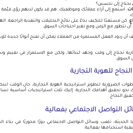
 يحتاج إلى تحسين؟
ات
: استمع إلى آراء عملائك وموظفيك. هم قد يكون لديهم رؤى قيّمة
.
ع
: كن مستعدًا للتكيف بناءً على نتائج التحليلات والتغذية الراجعة. ال
 أن تتطور مع الزمن ومع تغير احتياجات السوق.
 أن ردود الفعل المستمرة من العملاء يمكن أن تفتح أبوابًا جديدة للإ
جارية تحتاج إلى وقت وجهد لبنائها، ولكن مع الاستمرار في تقييم و
ي السوق.
لنجاح للهوية التجارية
ات الضرورية لتطوير استراتيجية الهوية التجارية، حان الوقت لننظ
 نحو تحقيق أهدافك التجارية. إليك ثلاث استراتيجيات أساسية تسا
قيق النجاح.
ل التواصل الاجتماعي بفعالية
 الحديثة، تلعب وسائل التواصل الاجتماعي دورًا محوريًا في بناء اله
فية استخدامها بفعالية: