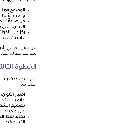
تفكيرًا عميقًا وإبدا
الوضوح هو ال
والقيم الأساس
كن صادقًا
: ي
التجارية التي
ركز على الفوائ
علامتك التجار
من خلال تجربتي، أ
بطريقة فعّالة حقًا. 
الخطوة الثالث
الآن وقد حددت رسا
التجارية:
اختيار الألوان
: 
علامتك التجار
تصميم الشعا
على مختلف ا
تحديد نمط الك
التسويقية.