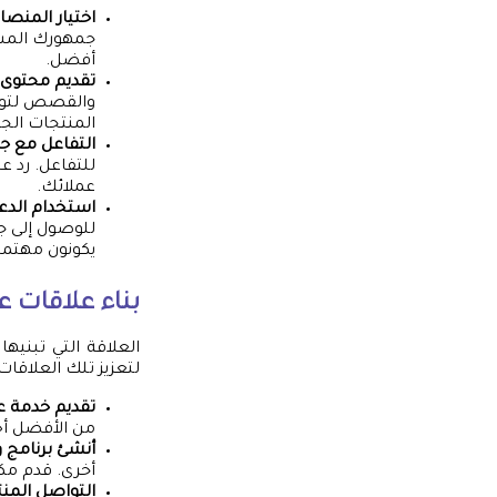
اختيار المنصا
جمهورك المست
أفضل.
تقديم محتوى 
والقصص لتوجي
المنتجات الجد
التفاعل مع 
للتفاعل. رد ع
عملائك.
استخدام الدع
للوصول إلى ج
يكونون مهتمين
بناء علاقات ع
العلاقة التي تبنيه
لتعزيز تلك العلاقات
تقديم خدمة عم
من الأفضل أحي
أنشئ برنامج و
أخرى. قدم مك
التواصل المن