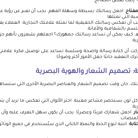
عًا. إليك بعض النصائح:
مفتاح
: اجعل رسالتك بسيطة وسهلة الفهم. يجب أن تعبر عن رؤية علا
ية التي تمثلها.
جب أن تعكس رسالتك الحقيقية لما تمثله علامتك التجارية. العملاء ي
 تتسم بالشفافية والأمانة.
د
: كيف يمكن أن تساعد رسالتك جمهورك؟ اجعلهم يشعرون بأنهم ج
ية.
دركت أن كتابة رسالة واضحة وسلسة تساعد على توصيل فكرة علامتي 
ترك التعقيد جانبًا جعل الأمور أكثر وضوحًا.
ة: تصميم الشعار والهوية البصرية
لتك، حان وقت تصميم الشعار والعناصر البصرية الأخرى التي ستساه
كل لون يستحضر مشاعر معينة. اختر الألوان التي تعكس ما تريد أن يتذ
ية.
ر
: اجعل شعارك فريدًا وعصريًا. يجب أن يكون سهل التعرف عليه وأن
لمنصات.
تابة
: انتبه لنوع الخط والنمط الكتابي الذي سيُستخدم في جميع الوثا