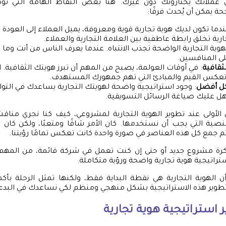
 عملائك يختارونك دون غيرك. هنا بعض النقاط الهامة التي ت
حة يمكن أن يُحدث فرقًا:
ندما تكون لديك هوية تجارية قوية ومعروفة، يميل العملاء إلى العودة 
جارية تخلق رابطة عاطفية بين العلامة التجارية والعملاء.
لهوية التجارية الواضحة تجذب الانتباه. عندما يعرف الناس من أنت وما تم
لى المنافسين.
لثقافية
: في أوقات العولمة، يصبح من المهم أن تبرز هويتك الثقافية. 
 تعكس القيم والمبادئ التي تهم جمهورك المستهدف.
ل أفضل
: وجود استراتيجية واضحة لهويتك التجارية يساعدك في التو
 عليك صياغة الرسائل التسويقية.
ي الأولى عند تطوير الهوية التجارية لمشروعي، كيف كنا نجري من
لنصية التي يجب أن نستخدمها. كان الأمر شاقًا ومتعبًا، ولكن كان م
 جمع كل هذه العناصر في صورة واحدة كانت تعكس تمامًا رؤيتنا.
فكرة مشروع جديد أو حتى إن كنت تعمل في شركة قائمة، من المهم
تراتيجية هوية تجارية واضحة ورؤية متكاملة.
الهوية التجارية هي نقطة البداية فقط، ولكنها تمثل الرحلة بأكم
ر هذه الاستراتيجية بشكل منهجي ومنظم لكي نساعدك في البدء با
استراتيجية هوية تجارية