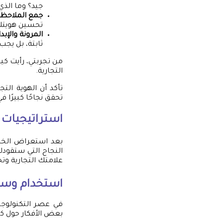
جيد؟ وما الذي
جمع الملاحظ
تحسين هويتك
المرونة والإبدا
ثابتة، بل يجب
من تجربتي، رأيت كيف
التجارية.
تأكد أن الهوية الت
تحقق نجاحًا كبيرًا ف
استراتيجيات ا
بعد استعراض الخطو
النجاح التي ستقودك
علامتك التجارية وتح
استخدام وسائ
في عصر التكنولوجيا
بعض الأفكار حول كي