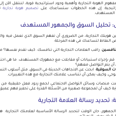
هوم الهوية التجارية وأهمية وجود استراتيجية قوية، لننتقل الآن إل
راتيجية. إن هذه الخطوات ستساعدك على
تصميم هوية تجارية
تت
 المستهدف.
ى: تحليل السوق والجمهور المستهدف
وين هويتك التجارية، من الضروري أن تفهم السوق الذي تعمل فيه وا
ض النقاط لتساعدك في هذه المرحلة:
منافسين
: راقب العلامات التجارية التي تنافسك. كيف تقدم نفسها؟ م
 قم بإجراء استبيانات أو مقابلات مع جمهورك المستهدف. ما هي احتي
أن يتم التواصل معهم؟
ات السوقية
: ابحث عن الاتجاهات الحديثة في السوق، مثل أسلوب التس
لوجي، وكيف يمكن أن تتناسب علامتك التجارية مع هذه التغييرات.
ت منصات وسائل التواصل الاجتماعي لجمع ردود فعل حقيقية من ال
ة كيف أن لمجموعة صغيرة من الأسئلة القدرة على تحفيز فهم عميق 
ة: تحديد رسالة العلامة التجارية
جمهور، حان الوقت لتحديد الرسالة الأساسية لعلامتك التجارية. 