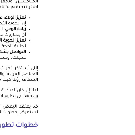
المنافسين، ويجعل
استراتيجية هوية ناج
تعزيز الولاء
: ع
إن الهوية الت
زيادة الوعي
: ا
أن يختاروك ع
تعزيز الهوية ا
تجارية ناجحة
التواصل بشك
عميلك، ويسهل
إنني أستذكر تجربت
العناصر المرئية وا
المطاف رؤية كيف تم
لذا، إن كان لديك 
والجهد في تطوير اس
قد يعتقد البعض أن 
نستعرض خطوات تطوي
خطوات تطوير 