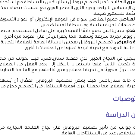
ري الجذاب:
يتميز تصميم بروفايل ستارباكس بالبساطة مع استخدام 
من الإحساس بالراحة. وجود اللون الأخضر القوي مع لمسات بيضاء تعك
دّمه للجمهور كقيمة.
لعناصر:
جميع العناصر، سواء في الموقع الإلكتروني أو المواد التسوي
لتصميمات تجربة سلسة ومبسطة للمستخدمين.
خدم:
ستارباكس تضع دائمًا أهمية كبيرة على تفاعل المستخدم. فتص
ويوفر تجربة سريعة وسهلة، مما يحفز الزبائن على العودة مرة أخرى.
ة والعرض:
تصميم البروفايل يعكس الرسالة العامة للعلامة التجارية، و
عالية الجودة مع تجربة فريدة تميزها عن العلامات الأخرى.
 يتجلى في النجاح الكبير الذي حققته ستارباكس، حيث تحولت من مج
ة يتحدث الناس عنها باستمرار. بالنظر إلى ردود الفعل من العملاء
ب دورًا محوريًا في تجربة العملاء ومدى تفاعلهم مع العلامة التجارية
سة حالة ستارباكس كيف يمكن لتصميم البروفايل الفعّال أن يُسهم
تجربة العملاء، مما يجعلنا ندرك أهمية الاستثمار في التصميم كجزء من 
توصيات
 الدراسة
وانب من تأثير تصميم البروفايل على نجاح العلامة التجارية من
تخلاص عدد من الاستنتاجات الهامة: