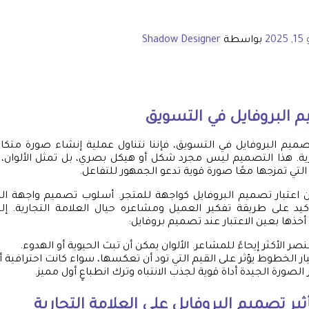
202
بواسطة
Shadow Designer
البروفايل في التسويق
ميم البروفايل في التسويق، فإننا نتناول عملية إنشاء صورة متك
رية. هذا التصميم ليس مجرد شكل أو هيكل بصري، بل تمثل الألوان،
لتي تمزجها معًا صورة قوية تدعو الجمهور للتفاعل.
ن اعتبار تصميم البروفايل كواجهة للمتجر. أسلوب تصميم واجهة الم
تأكيد على طريقة تفكير العميل ومشاعره حيال العلامة التجارية. 
خذها بعين الاعتبار عند تصميم بروفايل:
صر الأكثر إيحاءً للمشاعر. الألوان يمكن أن تبث الحيوية أو الهدوء.
ار الخطوط يؤثر على القيم التي تود أن تعكسها، سواء كانت احترافية أ
 الصورة الجيدة أداة قوية لجذب الانتباه وترك انطباعٍ أول مميز.
ير تصميم البروفايل على العلامة التجارية