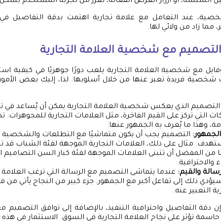
 السلسة، أو أزرار العرض الفعّالة، تعزز من تجربة المستخدم بشكل ك
ية، عند التعامل مع علامة تجارية اهتمت بدقة التفاصيل ف
ر، مما زاد من ولائي لها.
التصميم مع شخصية العلامة التجارية
ايل مع شخصية العلامة التجارية يلعب دورًا جوهريًا في كيفية است
 شخصية فريدة تعبر عنها من خلال أسلوبها. لذا، إليك بعض الأمور 
لتصميم الذي يعكس شخصية العلامة التجارية يمكن أن يُساعد في ت
ت التي تركز على القيم الفاخرة، مثل العلامات التجارية للمجوهرات. ت
مة، وهذا ما يُعرف به الجمهور عنها.
الجمهور:
التصميم يجب أن يكون متماشيًا مع التطلعات والشخصية ال
تهدف. مثال على ذلك، العلامات التجارية الموجهة لفئة الشباب قد ت
ا من المفضل أن تتبنى العلامات الموجهة لفئة كبار السن التصاميم الت
والاحترافية.
رسالة والقيم:
عندما يتماشى التصميم مع الرسالة التي ترغب العلامة ال
يؤدي ذلك إلى تفاعل أكبر مع الجمهور. جزء كبير من النجاح يأتي من ف
ية التعبير عنه.
 إن دقة التفاصيل واحترافية التنفيذ، بالإضافة إلى توافق التصميم
حاسمة تؤثر على نجاح العلامة التجارية في السوق. الاستثمار في هذه ا