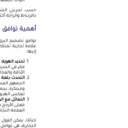
أدوات التشغيل
حسب تجربتي الشخص
بالارتباط والراحة أكث
أهمية توافق 
توافق تصميم البروف
علامة تجارية تمتلك
إليها:
تحديد الهوية:
ا
فكر في الشركا
الأناقة والفخا
التحدث بلغة 
الجمهور المس
ومبتكرة، بينم
تعكس الهدوء 
التماثل مع ال
فعلى الأرجح س
العلامة التجار
ختامًا، يمكن القول
التجارية، هي عوامل 