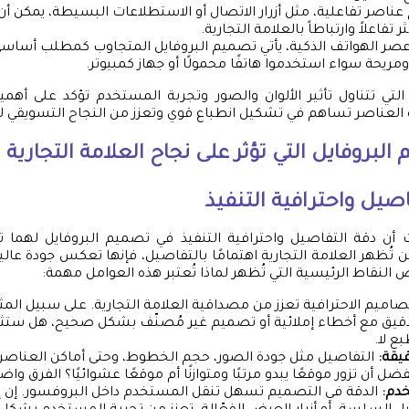
 عناصر تفاعلية، مثل أزرار الاتصال أو الاستطلاعات البسيطة، يمكن أ
تفاعلاً وارتباطاً بالعلامة التجارية.
صر الهواتف الذكية، يأتي تصميم البروفايل المتجاوب كمطلب أساسي.
ريحة سواء استخدموا هاتفًا محمولًا أو جهاز كمبيوتر.
التي تتناول تأثير الألوان والصور وتجربة المستخدم تؤكد على أهم
 العناصر تساهم في تشكيل انطباع قوي وتعزز من النجاح التسويقي للع
لبروفايل التي تؤثر على نجاح العلامة التجارية
فاصيل واحترافية التنفيذ
 أن دقة التفاصيل واحترافية التنفيذ في تصميم البروفايل لهما تأ
ين تُظهر العلامة التجارية اهتمامًا بالتفاصيل، فإنها تعكس جودة عالية
لنقاط الرئيسية التي تُظهر لماذا تُعتبر هذه العوامل مهمة:
صاميم الاحترافية تعزز من مصداقية العلامة التجارية. على سبيل المث
دقيق مع أخطاء إملائية أو تصميم غير مُصنّف بشكل صحيح، هل ستثق
بع لا.
يقة:
التفاصيل مثل جودة الصور، حجم الخطوط، وحتى أماكن العناصر 
ضل أن تزور موقعًا يبدو مرتبًا ومتوازنًا أم موقعًا عشوائيًا؟ الفرق و
دم:
الدقة في التصميم تسهل تنقل المستخدم داخل البروفسور. إن 