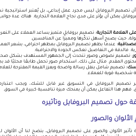
ن تصميم البروفايل ليس مجرد عمل إبداعي، بل يُعتبر استراتيجية ت
بروفايل يمكن أن يؤثر على مدى نجاح العلامة التجارية. هناك عدة جوانب
لى العلامة التجارية:
تصميم بروفايل متميز يساعد العملاء على التعر
ولة، حيث يصبح أسهل تذكّرها ومميزًا عن المنافسين.
لمصداقية:
عندما يظهر تصميم البروفايل بمظهر احترافي، يشعر العملاء
رية. فالدقة في التفاصيل تعكس الجودة والاحترافية.
ر:
تصميم نصوص وصور تتحدث إلى الجمهور المستهدف بشكل صحيح 
حتوى المقدم. مثال على ذلك، استخدام صور تحمل طابعًا محليًا قد يج
اسك:
تصميم شامل ينقل رسالة واضحة ويعزز القيمة المقترحة للعلامة 
بة شخصية قوية للعملاء.
ثير تصميم البروفايل في التسويق غير قابل للشك، ويجب اعتباره 
. فهم هذا التفاعل يمكن أن يمنحك ميزة تنافسية كبيرة في السوق.
 حول تصميم البروفايل وتأثيره
 الألوان والصور
 تأثير الألوان والصور على تصميم البروفايل، يتضح لنا أن الألوا