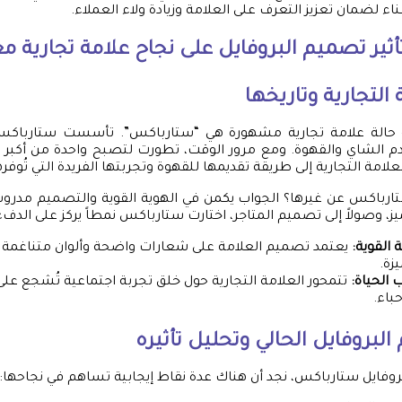
ء لضمان تعزيز التعرف على العلامة وزيادة ولاء العملاء.
أثير تصميم البروفايل على نجاح علامة تجارية م
لتجارية وتاريخها
ُقدم الشاي والقهوة. ومع مرور الوقت، تطورت لتصبح واحدة من أكبر
لعلامة التجارية إلى طريقة تقديمها للقهوة وتجربتها الفريدة التي تُوفره
تارباكس عن غيرها؟ الجواب يكمن في الهوية القوية والتصميم مدروس 
ز، وصولاً إلى تصميم المتاجر، اختارت ستارباكس نمطاً يركز على الدفء 
ة القوية:
يعتمد تصميم العلامة على شعارات واضحة وألوان متناغمة ت
زة.
 الحياة:
تتمحور العلامة التجارية حول خلق تجربة اجتماعية تُشجع على
باء.
لبروفايل الحالي وتحليل تأثيره
وفايل ستارباكس، نجد أن هناك عدة نقاط إيجابية تساهم في نجاحها: