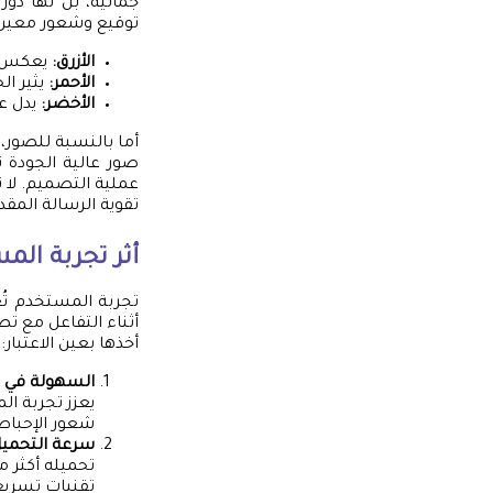
جمالية، بل لها دور
توقيع وشعور معين. 
الأزرق:
يعكس ال
الأحمر:
يثير ال
الأخضر:
يدل عل
أما بالنسبة للصور، 
عملية التصميم. لا 
تقوية الرسالة المقد
أثر تجربة ال
تجربة المستخدم تُع
أثناء التفاعل مع 
أخذها بعين الاعتبار:
السهولة في ا
يعزز تجربة ا
شعور الإحباط 
سرعة التحميل
تقنيات تسريع