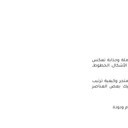
املة وجذابة تعكس
 الأشكال، الخطوط،
تجر وكيفية ترتيب
إليك بعض العناصر
م ودودة.