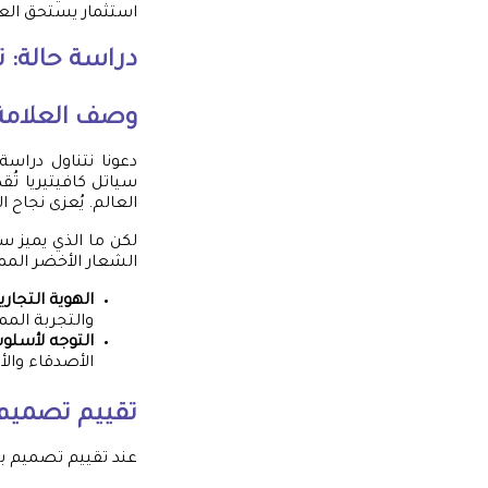
استثمار يستحق العنا
دراسة حالة: ت
وصف العلامة ا
سياتل كافيتيريا ت
العالم. يُعزى نجاح ا
لكن ما الذي يميز س
الشعار الأخضر الممي
الهوية التجاري
والتجربة الممي
التوجه لأسلوب
الأصدقاء والأح
تقييم تصميم ا
عند تقييم تصميم بر