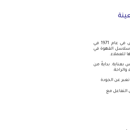
عينة
دعونا نتناول دراسة حالة علامة تجارية مشهورة هي “ستارباكس”. تأسست ستارباكس في عام 1971 في
 سلاسل القهوة في
ا للعملاء.
بعناية. بدايةً من
والراحة.
عبر عن الجودة
 التفاعل مع