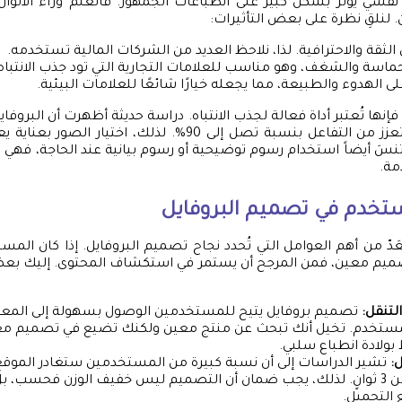
 نفسي يؤثر بشكل كبير على انطباعات الجمهور. فالعلم وراء الألوان
لنلقِ نظرة على بعض التأثيرات:
ثقة والاحترافية. لذا، نلاحظ العديد من الشركات المالية تستخدمه.
حماسة والشغف، وهو مناسب للعلامات التجارية التي تود جذب الانتباه
ى الهدوء والطبيعة، مما يجعله خيارًا شائعًا للعلامات البيئية.
فإنها تُعتبر أداة فعالة لجذب الانتباه. دراسة حديثة أظهرت أن البروفاي
صور عالية الجودة تعزز من التفاعل بنسبة تصل إلى 90%. لذلك، اخت
تنسَ أيضاً استخدام رسوم توضيحية أو رسوم بيانية عند الحاجة، فهي
مة.
مستخدم في تصميم البروفايل
َدّ من أهم العوامل التي تُحدد نجاح تصميم البروفايل. إذا كان المس
تصميم معين، فمن المرجح أن يستمر في استكشاف المحتوى. إليك بعض
لتنقل:
تصميم بروفايل يتيح للمستخدمين الوصول بسهولة إلى المعل
لمستخدم. تخيل أنك تبحث عن منتج معين ولكنك تضيع في تصميم مع
بولادة انطباع سلبي.
:
تشير الدراسات إلى أن نسبة كبيرة من المستخدمين ستغادر الموقع
تحميله أكثر من 3 ثوانٍ. لذلك، يجب ضمان أن التصميم ليس خفيف الوزن فحسب،
 التحميل.