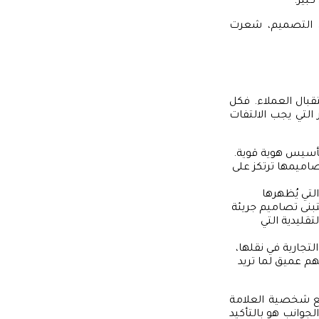
بير.
ي التصميم، شعرت
قبال العملاء. فكل
التي يجب الالتفات
أسيس هوية قوية.
صاميمها ترتكز على
تي يُظهرها
تبنى تصاميم جريئة
قليدية التي
تجارية في نقلها،
هم عميق لما تريد
 مع شخصية العلامة
لجوانب هو بالتأكيد