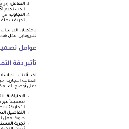
التفاعل:
إدراج
المستخدم أكثر 
التجاوب:
في ع
تجربة سهلة وم
باختصار، الدراسات 
للبروفايل. فكل هذه
عوامل تصميم ا
تأثير دقة الت
لقد أثبتت الدراسات
العلامة التجارية. ح
دعني أوضح لك بعض ا
الاحترافية:
الت
تصميماً غير 
التجارية؟ بالط
التفاصيل الدق
حيوية. فهل تف
تجربة المستخ