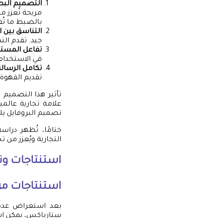
التصميم البص
مريحة تُعزز 
بالضبط ما تُق
التناسق بين ا
جيد. تقدم ا
تفاعل المست
في الاستخدام 
تكامل الرسال
تقديم القهوة 
تأثير هذا التصميم
علامة تجارية عالمي
تصميم البروفايل يلع
ختامًا، تُظهر درا
التجارية ويُعزز من 
استنتاجات و
استنتاجات من
بعد استعراض عدة ج
ستارباكس، يمكن اس