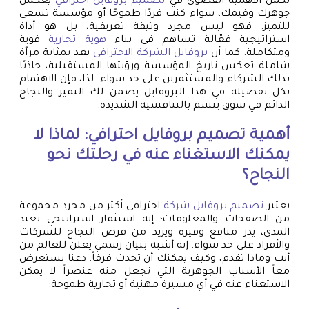
تكمن الأهمية القصوى في
تصميم بروفايل احترافي
يعكس
جوهرك وقيمك، سواء كنت فردًا طموحًا أو مؤسسة تسعى
للتميز. فهو ليس مجرد وثيقة تعريفية، بل هو أداة
استراتيجية فعّالة تساهم في بناء
هوية تجارية
قوية
ومتكاملة. كما أن
بروفايل الشركة الاحترافي
يعد بمثابة مرآة
شاملة تعكس تاريخ المؤسسة ورؤيتها المستقبلية، جاذبًا
بذلك الشركاء والمستثمرين على حد سواء. لذا، فإن الاهتمام
بكل تفصيلة في هذا البروفايل يضمن لك التميز والنجاح
الدائم في سوق يتسم بالتنافسية الشديدة.
أهمية تصميم بروفايل احترافي: لماذا لا
يمكنك الاستغناء عنه في رحلتك نحو
النجاح؟
يعتبر
تصميم بروفايل شركة
احترافي أكثر من مجرد مجموعة
من الصفحات والمعلومات؛ إنه استثمار استراتيجي بعيد
المدى، يدر منافع وفيرة ويزيد من فرص النجاح للشركات
والأفراد على حد سواء. إنه أشبه ببيان رسمي يعلن للعالم من
أنت وماذا تقدم، وكيف يمكنك أن تحدث فرقاً. دعنا نستعرض
معاً الأسباب الجوهرية التي تجعل منه عنصراً لا يمكن
الاستغناء عنه في أي مسيرة مهنية أو تجارية طموحة: