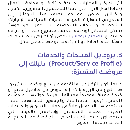
التي تعرض المهارات بطريقة مبتكرة، أو محافظ الأعمال
(Portfolios) التي لا غنى عنها للمصممين، المصورين، الكتّاب،
والفنانين لعرض أعمالهم. يهدف هذا البروفايل إلى
استعراض المهارات الفريدة، الخبرات المتراكمة، الإنجازات
الشخصية، والسمات الشخصية التي تجعل الفرد مؤهلاً
بشكل استثنائي لوظيفة معينة، مشروع محدد، أو فرصة
قيادية. إن
تصميم بروفايل
شخصي أو احترافي يتطلب منك
فهمًا عميقًا لنقاط قوتك وكيفية عرضها بأفضل شكل.
3. بروفايل المنتجات والخدمات
(Product/Service Profile): دليلك إلى
عروضك المتميزة:
عندما يكون التركيز على ما تقدمه من سلع أو خدمات، يأتي دور
هذا النوع من البروفايلات. إنه يغوص في تفاصيل منتج أو
خدمة معينة، موضحاً مميزاتها الفريدة، فوائدها الملموسة
للعميل، كيفية استخدامها، والجمهور المستهدف منها.
يستخدم هذا البروفايل عادةً في حملات التسويق والمبيعات
لتثقيف العملاء المحتملين وإقناعهم بالقيمة التي
سيحصلون عليها. إنه يساعد في بناء قصة حول المنتج أو
الخدمة تجعلها لا تقاوم.