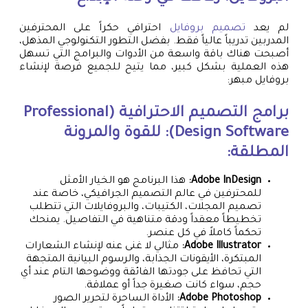
لم يعد
تصميم بروفايل
احترافي حكراً على المحترفين
المدربين تدريباً عالياً فقط. بفضل التطور التكنولوجي المذهل،
أصبحت هناك باقة واسعة من الأدوات والبرامج التي تسهل
هذه العملية بشكل كبير، مما يتيح للجميع فرصة لإنشاء
بروفايل مبهر:
برامج التصميم الاحترافية (Professional
Design Software): للقوة والمرونة
المطلقة:
Adobe InDesign:
هذا البرنامج هو الخيار الأمثل
للمحترفين في عالم التصميم الجرافيكي، خاصة عند
تصميم المجلات، الكتيبات، والبروفايلات التي تتطلب
تخطيطاً معقداً ودقة متناهية في التفاصيل. يمنحك
تحكماً كاملاً في كل عنصر.
Adobe Illustrator:
مثالي لا غنى عنه لإنشاء الشعارات
المبتكرة، الأيقونات الجذابة، والرسوم البيانية المتجهة
التي تحافظ على جودتها الفائقة ووضوحها التام عند أي
حجم، سواء كانت صغيرة جداً أو عملاقة.
Adobe Photoshop:
الأداة الساحرة لتحرير الصور