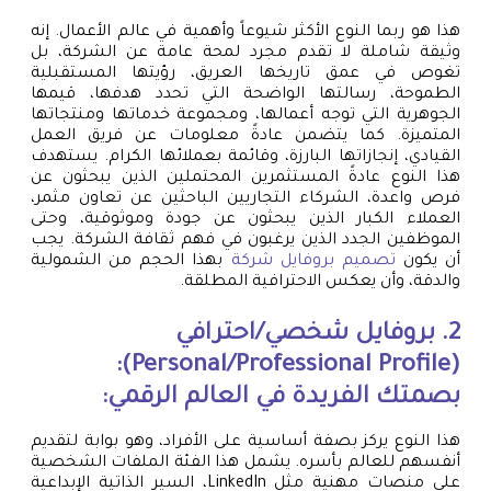
هذا هو ربما النوع الأكثر شيوعاً وأهمية في عالم الأعمال. إنه
وثيقة شاملة لا تقدم مجرد لمحة عامة عن الشركة، بل
تغوص في عمق تاريخها العريق، رؤيتها المستقبلية
الطموحة، رسالتها الواضحة التي تحدد هدفها، قيمها
الجوهرية التي توجه أعمالها، ومجموعة خدماتها ومنتجاتها
المتميزة. كما يتضمن عادةً معلومات عن فريق العمل
القيادي، إنجازاتها البارزة، وقائمة بعملائها الكرام. يستهدف
هذا النوع عادةً المستثمرين المحتملين الذين يبحثون عن
فرص واعدة، الشركاء التجاريين الباحثين عن تعاون مثمر،
العملاء الكبار الذين يبحثون عن جودة وموثوقية، وحتى
الموظفين الجدد الذين يرغبون في فهم ثقافة الشركة. يجب
أن يكون
تصميم بروفايل شركة
بهذا الحجم من الشمولية
والدقة، وأن يعكس الاحترافية المطلقة.
2. بروفايل شخصي/احترافي
(Personal/Professional Profile):
بصمتك الفريدة في العالم الرقمي:
هذا النوع يركز بصفة أساسية على الأفراد، وهو بوابة لتقديم
أنفسهم للعالم بأسره. يشمل هذا الفئة الملفات الشخصية
على منصات مهنية مثل LinkedIn، السير الذاتية الإبداعية