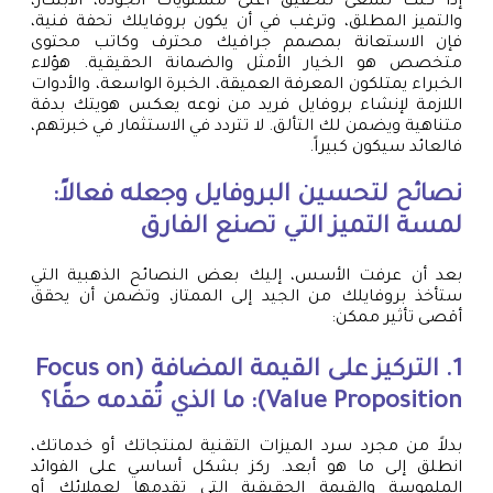
إذا كنت تسعى لتحقيق أعلى مستويات الجودة، الابتكار،
والتميز المطلق، وترغب في أن يكون بروفايلك تحفة فنية،
فإن الاستعانة بمصمم جرافيك محترف وكاتب محتوى
متخصص هو الخيار الأمثل والضمانة الحقيقية. هؤلاء
الخبراء يمتلكون المعرفة العميقة، الخبرة الواسعة، والأدوات
اللازمة لإنشاء بروفايل فريد من نوعه يعكس هويتك بدقة
متناهية ويضمن لك التألق. لا تتردد في الاستثمار في خبرتهم،
فالعائد سيكون كبيراً.
نصائح لتحسين البروفايل وجعله فعالاً:
لمسة التميز التي تصنع الفارق
بعد أن عرفت الأسس، إليك بعض النصائح الذهبية التي
ستأخذ بروفايلك من الجيد إلى الممتاز، وتضمن أن يحقق
أقصى تأثير ممكن:
1. التركيز على القيمة المضافة (Focus on
Value Proposition): ما الذي تُقدمه حقًا؟
بدلاً من مجرد سرد الميزات التقنية لمنتجاتك أو خدماتك،
انطلق إلى ما هو أبعد. ركز بشكل أساسي على الفوائد
الملموسة والقيمة الحقيقية التي تقدمها لعملائك أو