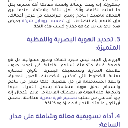
جمهورك. إنه يبعث برسالة واضحة مفادها أنك محترف بكل
ما تعنيه الكلمة، وأنك أهل للثقة والاعتماد. عندما يرى
العملاء ماضيك الناجح ومدى احترافيتك في عرض أعمالك،
فإن ثقتهم بك تتضاعف. إن
تصميم بروفايل شركة
يعرض
هذه الجوانب ببراعة هو مفتاح كسب هذه الثقة.
3. تحديد الهوية البصرية واللفظية
المتميزة:
البروفايل الجيد ليس مجرد كلمات وصور عشوائية، بل هو
قطعة فنية متكاملة تساهم بفاعلية في توحيد صوت
علامتك التجارية وشخصيتك البصرية. الألوان المختارة
بعناية، الخطوط التي تعكس شخصيتك، الصور المعبرة،
واللغة المستخدمة في كل تفصيلة، كلها تعمل في تناغم
وانسجام لخلق هوية متماسكة يسهل التعرف عليها
وتذكرها. هذه الهوية هي بصمتك الفريدة في عالم الأعمال. إنه
جزء أساسي من عملية
تصميم هوية بصرية
متكاملة، تضمن
أن تكون علامتك التجارية مميزة ومختلفة.
4. أداة تسويقية فعالة وشاملة على مدار
الساعة: