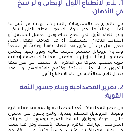
1. بناء الانطباع الأول الإيجابي والراسخ
في الأذهان:
في عالم يزدحم بالمعلومات والخيارات، الوقت هو أثمن ما
نملك. وغالباً ما يكون بروفايلك هو النقطة الأولى للتلاقي،
وهو اللقاء الأول الذي يجمع بينك وبين العميل المحتمل أو
الشريك التجاري المستقبلي أو حتى صاحب العمل. تخيل
معي: هل تريد أن يكون هذا اللقاء باهتاً وعادياً، أم مشعاً
وجذاباً؟ بروفايل مصمم بحرفية عالية وذوق رفيع يعكس
جدية والتزاماً لا يتزعزع بالتفاصيل، مما يترك بصمة إيجابية
قوية يصعب محوها من الذاكرة. إنه اللحظة التي يقرر فيها
الآخرون ما إذا كنت تستحق وقتهم واهتمامهم، ولا يوجد
مجال للفرصة الثانية في بناء الانطباع الأول.
2. تعزيز المصداقية وبناء جسور الثقة
القوية:
في عصر المعلومات، تُعد المصداقية والشفافية عملة نادرة
وقيمة. البروفايل المنظم بعناية، والذي يحتوي على محتوى
عالي الجودة وموثوق، يُسلط الضوء بوضوح على خبراتك
المتراكمة، إنجازاتك الباهرة، وقيمك الأصيلة، وكل هذا يصب
في تعزيز مصداقيتك ويُشيد جسراً متيناً من الثقة مع