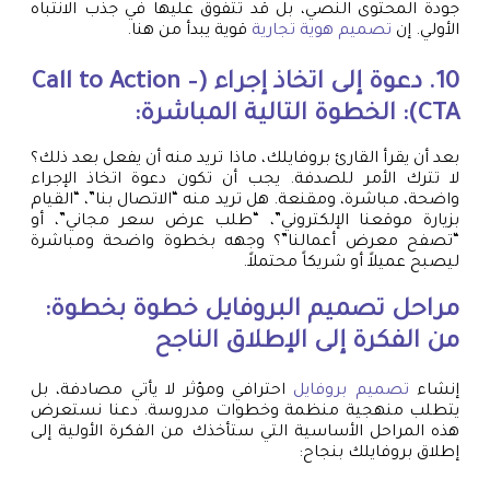
جودة المحتوى النصي، بل قد تتفوق عليها في جذب الانتباه
الأولي. إن
تصميم هوية تجارية
قوية يبدأ من هنا.
10. دعوة إلى اتخاذ إجراء (Call to Action –
CTA): الخطوة التالية المباشرة:
بعد أن يقرأ القارئ بروفايلك، ماذا تريد منه أن يفعل بعد ذلك؟
لا تترك الأمر للصدفة. يجب أن تكون دعوة اتخاذ الإجراء
واضحة، مباشرة، ومقنعة. هل تريد منه “الاتصال بنا”، “القيام
بزيارة موقعنا الإلكتروني”، “طلب عرض سعر مجاني”، أو
“تصفح معرض أعمالنا”؟ وجهه بخطوة واضحة ومباشرة
ليصبح عميلاً أو شريكاً محتملاً.
مراحل تصميم البروفايل خطوة بخطوة:
من الفكرة إلى الإطلاق الناجح
إنشاء
تصميم بروفايل
احترافي ومؤثر لا يأتي مصادفة، بل
يتطلب منهجية منظمة وخطوات مدروسة. دعنا نستعرض
هذه المراحل الأساسية التي ستأخذك من الفكرة الأولية إلى
إطلاق بروفايلك بنجاح: