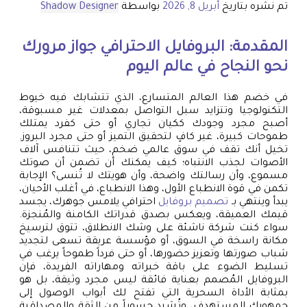
تم نشره بتاريخ
أبريل 8, 2026
بواسطة
Shadow Designer
المقدمة: البروفايل الاحترافي جواز مرورك
نحو النجاح في عالم اليوم
في خضم هذا العالم المتسارع، الذي تتشابك فيه خيوط
التكنولوجيا وتتزايد سبل التواصل بمعدلات غير مسبوقة،
أصبح مجرد وجودك ككيان تجاري أو حتى كفرد يمتلك
طموحات كبيرة، غير كافٍ لتحقيق التميز أو حتى مجرد البروز.
تخيل أنك تقف في سوق عالمي ضخم، حيث تتنافس آلاف
الأصوات لجذب الانتباه؛ كيف يمكنك أن تضمن أن صوتك
مسموع، وأن رسالتك واضحة، وأن هويتك لا تُنسى؟ الإجابة
تكمن في قوة الانطباع الأول، وهذا الانطباع، في أغلب الأحيان،
يبدأ وينتهي بـ
تصميم بروفايل
احترافي يلامس جوهرك، يجسد
قيمك العميقة، ويعكس بصدق قدراتك الكامنة والمُنجزة.
سواء كنت شركة ناشئة على وشك الانطلاق، تتوق لترسيخ
مكانة راسخة في السوق، أو مؤسسة عريقة تسعى لتجديد
شباب صورتها وتعزيز حضورها، أو حتى فرداً طموحاً يرغب في
تسليط الضوء على باقة خبراته ومهاراته الفريدة، فإن
البروفايل المُصمم بعناية فائقة ليس مجرد وثيقة، بل هو
بمثابة الأداة السحرية التي تفتح لك أبواب الوصول إلى
جمهورك المستهدف، وتُشيد جسوراً من الثقة والمصداقية