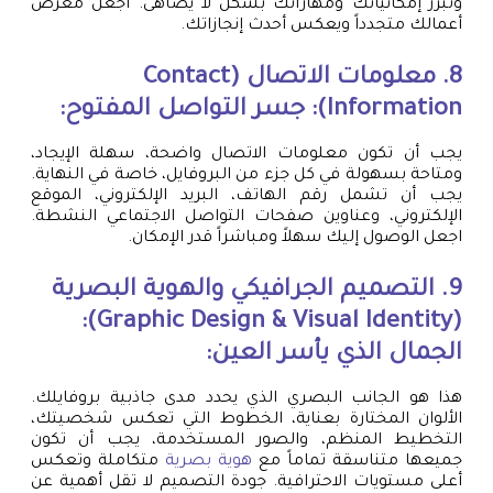
وتبرز إمكانياتك ومهاراتك بشكل لا يضاهى. اجعل معرض
أعمالك متجدداً ويعكس أحدث إنجازاتك.
8. معلومات الاتصال (Contact
Information): جسر التواصل المفتوح:
يجب أن تكون معلومات الاتصال واضحة، سهلة الإيجاد،
ومتاحة بسهولة في كل جزء من البروفايل، خاصة في النهاية.
يجب أن تشمل رقم الهاتف، البريد الإلكتروني، الموقع
الإلكتروني، وعناوين صفحات التواصل الاجتماعي النشطة.
اجعل الوصول إليك سهلاً ومباشراً قدر الإمكان.
9. التصميم الجرافيكي والهوية البصرية
(Graphic Design & Visual Identity):
الجمال الذي يأسر العين:
هذا هو الجانب البصري الذي يحدد مدى جاذبية بروفايلك.
الألوان المختارة بعناية، الخطوط التي تعكس شخصيتك،
التخطيط المنظم، والصور المستخدمة، يجب أن تكون
جميعها متناسقة تماماً مع
هوية بصرية
متكاملة وتعكس
أعلى مستويات الاحترافية. جودة التصميم لا تقل أهمية عن