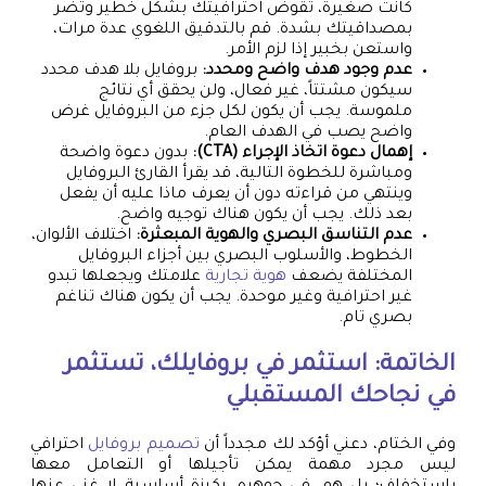
كانت صغيرة، تقوض احترافيتك بشكل خطير وتضر
بمصداقيتك بشدة. قم بالتدقيق اللغوي عدة مرات،
واستعن بخبير إذا لزم الأمر.
عدم وجود هدف واضح ومحدد:
بروفايل بلا هدف محدد
سيكون مشتتاً، غير فعال، ولن يحقق أي نتائج
ملموسة. يجب أن يكون لكل جزء من البروفايل غرض
واضح يصب في الهدف العام.
إهمال دعوة اتخاذ الإجراء (CTA):
بدون دعوة واضحة
ومباشرة للخطوة التالية، قد يقرأ القارئ البروفايل
وينتهي من قراءته دون أن يعرف ماذا عليه أن يفعل
بعد ذلك. يجب أن يكون هناك توجيه واضح.
عدم التناسق البصري والهوية المبعثرة:
اختلاف الألوان،
الخطوط، والأسلوب البصري بين أجزاء البروفايل
المختلفة يضعف
هوية تجارية
علامتك ويجعلها تبدو
غير احترافية وغير موحدة. يجب أن يكون هناك تناغم
بصري تام.
الخاتمة: استثمر في بروفايلك، تستثمر
في نجاحك المستقبلي
وفي الختام، دعني أؤكد لك مجدداً أن
تصميم بروفايل
احترافي
ليس مجرد مهمة يمكن تأجيلها أو التعامل معها