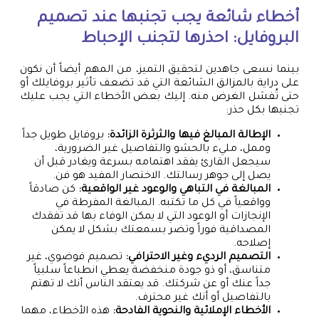
أخطاء شائعة يجب تجنبها عند تصميم
البروفايل: احذرها لتجنب الإحباط
بينما نسعى جاهدين لتحقيق التميز، من المهم أيضاً أن نكون
على دراية بالمزالق الشائعة التي قد تضعف تأثير بروفايلك أو
حتى تُفشل الغرض منه. إليك بعض الأخطاء التي يجب عليك
تجنبها بكل حذر:
الإطالة المبالغ فيها والثرثرة الزائدة:
بروفايل طويل جداً
وممل، مليء بالحشو والتفاصيل غير الضرورية،
سيجعل القارئ يفقد اهتمامه بسرعة ويغادر قبل أن
يصل إلى جوهر رسالتك. الاختصار المفيد هو فن.
المبالغة في التباهي والوعود غير الواقعية:
كن صادقاً
وواقعياً في كل ما تكتبه. المبالغة المفرطة في
الإنجازات أو الوعود التي لا يمكن الوفاء بها قد تفقدك
المصداقية فوراً وتضر بسمعتك بشكل لا يمكن
إصلاحه.
التصميم الرديء وغير الاحترافي:
تصميم فوضوي، غير
متناسق، أو ذو جودة منخفضة يعطي انطباعاً سلبياً
جداً عنك أو عن شركتك. قد يعتقد الناس أنك لا تهتم
بالتفاصيل أو أنك غير محترف.
الأخطاء الإملائية والنحوية الفادحة:
هذه الأخطاء، مهما