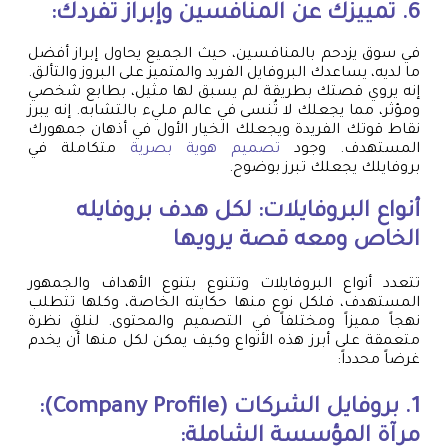
6. تمييزك عن المنافسين وإبراز تفردك:
في سوق يزدحم بالمنافسين، حيث الجميع يحاول إبراز أفضل
ما لديه، يساعدك البروفايل الفريد والمتميز على البروز والتألق.
إنه يروي قصتك بطريقة لم يسبق لها مثيل، بطابع شخصي
ومؤثر، مما يجعلك لا تُنسى في عالم مليء بالتشابه. إنه يبرز
نقاط قوتك الفريدة ويجعلك الخيار الأول في أذهان جمهورك
المستهدف. وجود
تصميم هوية بصرية
متكاملة في
بروفايلك يجعلك تبرز بوضوح.
أنواع البروفايلات: لكل هدف بروفايله
الخاص ومعه قصة يرويها
تتعدد أنواع البروفايلات وتتنوع بتنوع الأهداف والجمهور
المستهدف، فلكل نوع منها حكايته الخاصة، وكلها تتطلب
نهجاً مميزاً ومختلفاً في التصميم والمحتوى. لنلقِ نظرة
متعمقة على أبرز هذه الأنواع وكيف يمكن لكل منها أن يخدم
غرضاً محدداً:
1. بروفايل الشركات (Company Profile):
مرآة المؤسسة الشاملة: