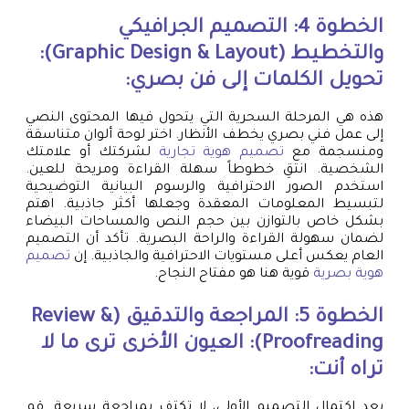
الخطوة 4: التصميم الجرافيكي
والتخطيط (Graphic Design & Layout):
تحويل الكلمات إلى فن بصري:
هذه هي المرحلة السحرية التي يتحول فيها المحتوى النصي
إلى عمل فني بصري يخطف الأنظار. اختر لوحة ألوان متناسقة
ومنسجمة مع
تصميم هوية تجارية
لشركتك أو علامتك
الشخصية. انتقِ خطوطاً سهلة القراءة ومريحة للعين.
استخدم الصور الاحترافية والرسوم البيانية التوضيحية
لتبسيط المعلومات المعقدة وجعلها أكثر جاذبية. اهتم
بشكل خاص بالتوازن بين حجم النص والمساحات البيضاء
لضمان سهولة القراءة والراحة البصرية. تأكد أن التصميم
العام يعكس أعلى مستويات الاحترافية والجاذبية. إن
تصميم
هوية بصرية
قوية هنا هو مفتاح النجاح.
الخطوة 5: المراجعة والتدقيق (Review &
Proofreading): العيون الأخرى ترى ما لا
تراه أنت:
بعد اكتمال التصميم الأولي، لا تكتفِ بمراجعة سريعة. قم