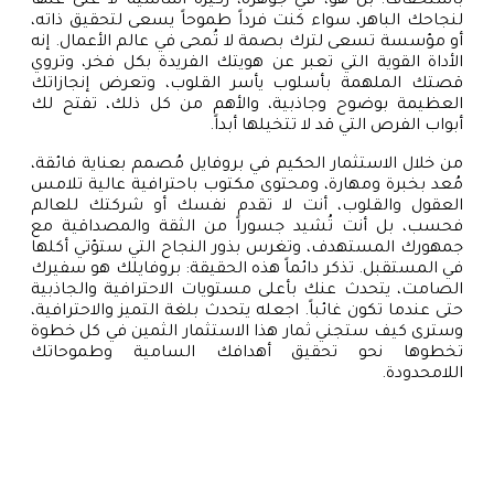
باستخفاف؛ بل هو، في جوهره، ركيزة أساسية لا غنى عنها
لنجاحك الباهر، سواء كنت فرداً طموحاً يسعى لتحقيق ذاته،
أو مؤسسة تسعى لترك بصمة لا تُمحى في عالم الأعمال. إنه
الأداة القوية التي تعبر عن هويتك الفريدة بكل فخر، وتروي
قصتك الملهمة بأسلوب يأسر القلوب، وتعرض إنجازاتك
العظيمة بوضوح وجاذبية، والأهم من كل ذلك، تفتح لك
أبواب الفرص التي قد لا تتخيلها أبداً.
من خلال الاستثمار الحكيم في بروفايل مُصمم بعناية فائقة،
مُعد بخبرة ومهارة، ومحتوى مكتوب باحترافية عالية تلامس
العقول والقلوب، أنت لا تقدم نفسك أو شركتك للعالم
فحسب، بل أنت تُشيد جسوراً من الثقة والمصداقية مع
جمهورك المستهدف، وتغرس بذور النجاح التي ستؤتي أكلها
في المستقبل. تذكر دائماً هذه الحقيقة: بروفايلك هو سفيرك
الصامت، يتحدث عنك بأعلى مستويات الاحترافية والجاذبية
حتى عندما تكون غائباً. اجعله يتحدث بلغة التميز والاحترافية،
وسترى كيف ستجني ثمار هذا الاستثمار الثمين في كل خطوة
تخطوها نحو تحقيق أهدافك السامية وطموحاتك
اللامحدودة.