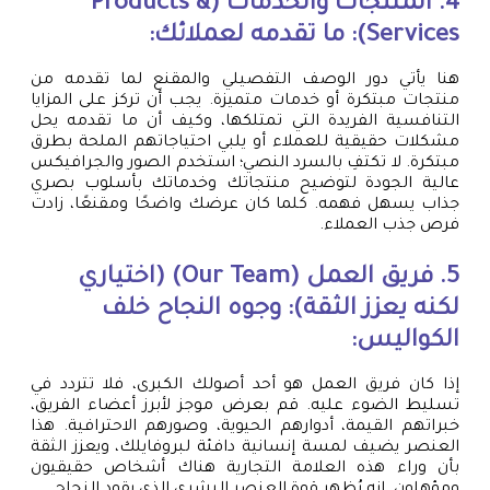
4. المنتجات والخدمات (Products &
Services): ما تقدمه لعملائك:
هنا يأتي دور الوصف التفصيلي والمقنع لما تقدمه من
منتجات مبتكرة أو خدمات متميزة. يجب أن تركز على المزايا
التنافسية الفريدة التي تمتلكها، وكيف أن ما تقدمه يحل
مشكلات حقيقية للعملاء أو يلبي احتياجاتهم الملحة بطرق
مبتكرة. لا تكتفِ بالسرد النصي؛ استخدم الصور والجرافيكس
عالية الجودة لتوضيح منتجاتك وخدماتك بأسلوب بصري
جذاب يسهل فهمه. كلما كان عرضك واضحًا ومقنعًا، زادت
فرص جذب العملاء.
5. فريق العمل (Our Team) (اختياري
لكنه يعزز الثقة): وجوه النجاح خلف
الكواليس:
إذا كان فريق العمل هو أحد أصولك الكبرى، فلا تتردد في
تسليط الضوء عليه. قم بعرض موجز لأبرز أعضاء الفريق،
خبراتهم القيمة، أدوارهم الحيوية، وصورهم الاحترافية. هذا
العنصر يضيف لمسة إنسانية دافئة لبروفايلك، ويعزز الثقة
بأن وراء هذه العلامة التجارية هناك أشخاص حقيقيون