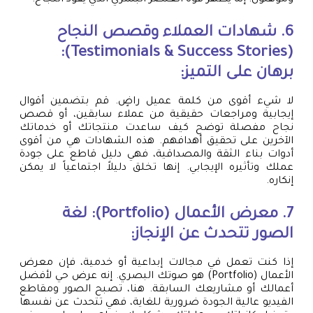
ومؤهلون. إنه يُظهر قوة العنصر البشري الذي يقود النجاح.
6. شهادات العملاء وقصص النجاح
(Testimonials & Success Stories):
برهان على التميز:
لا شيء أقوى من كلمة عميل راضٍ. قم بتضمين أقوال
إيجابية ومراجعات حقيقية من عملاء سابقين، أو قصص
نجاح مفصلة توضح كيف ساعدت منتجاتك أو خدماتك
الآخرين على تحقيق أهدافهم. هذه الشهادات هي من أقوى
أدوات بناء الثقة والمصداقية، فهي دليل قاطع على جودة
عملك وتأثيره الإيجابي. إنها تخلق دليلاً اجتماعياً لا يمكن
إنكاره.
7. معرض الأعمال (Portfolio): لغة
الصور تتحدث عن الإنجاز:
إذا كنت تعمل في مجالات إبداعية أو خدمية، فإن معرض
الأعمال (Portfolio) هو صوتك البصري. إنه عرض حي لأفضل
أعمالك أو مشاريعك السابقة. هنا، تصبح الصور ومقاطع
الفيديو عالية الجودة ضرورية للغاية، فهي تتحدث عن نفسها