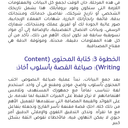
في هذه المرحلة، حان الوقت لجمع كل البيانات والمعلومات
اللازمة التي ستكون وقود بروفايلك. هذا يشمل تاريخك
الشخصي أو تاريخ شركتك، تفاصيل خدماتك ومنتجاتك
بدقة، قائمة بإنجازاتك البارزة، شهادات العملاء الإيجابية،
صور عالية الجودة لك أو لفريق عملك ومنتجاتك، شعارك
الرسمي، وبيانات الاتصال التفصيلية، بالإضافة إلى أي مواد
تسويقية سابقة قد تكون لديك. الأهم من ذلك، تأكد من أن
كل هذه المعلومات دقيقة، محدثة، وموثوقة. الدقة هي
مفتاح المصداقية.
الخطوة 3: كتابة المحتوى (Content
Writing): صياغة القصة بأسلوب أخاذ:
بعد جمع البيانات، تبدأ عملية صياغة النصوص. اكتب
المحتوى بأسلوب واضح، موجز، ومقنع في آن واحد. استخدم
لغة تتناسب تماماً مع جمهورك المستهدف وتلامس
اهتماماتهم. لا تركز فقط على الميزات التقنية لما تقدمه، بل
على الفوائد والقيمة المضافة التي ستقدمها للعميل. الأهم
من ذلك كله، احكِ قصة مقنعة تأسر القارئ وتجعله يتفاعل
مع ما تقرأه. وتذكر، التدقيق اللغوي والإملائي الدقيق أمر
حيوي لا يمكن التهاون فيه، فالأخطاء تقوض الثقة بشكل
كبير.