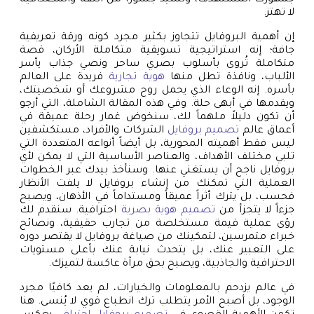
لا تهتز.
إن أهمية البروفايل تتجاوز بكثير مجرد كونه ورقة تعريفية
جافة؛ إنه استراتيجية تسويقية متكاملة الأركان، قصة
متكاملة تُروى بأسلوب بصري ساحر ونصي جذاب يأسر
الألباب، ونافذة تطل منها
هوية تجارية
فريدة على العالم
بأسره. إنه الوعاء الذي يحمل روح مشروعك أو شخصيتك،
ويقدمها في أبهى حلة. وفي هذه المقالة الشاملة، التي أرجو
أن تكون دليلاً ملهماً لك، سنخوض غمار رحلة عميقة في
أعماق عالم
تصميم بروفايل
الشركات والأفراد، مستكشفين
ليس فقط أهميته المحورية، بل أيضاً أنواعه المتعددة التي
تلبي مختلف الأهداف، والعناصر الأساسية التي لا يمكن لأي
بروفايل ناجح أن يستغني عنها. وسنأخذ بيدك عبر الخطوات
العملية التي تمكنك من إنشاء بروفايل لا يلفت الأنظار
فحسب، بل يترك أثراً عميقاً ومستداماً في الأذهان، ويصبح
جزءاً لا يتجزأ من
تصميم هوية بصرية
احترافية. سنقدم لك
رؤى عملية قيمة مستخلصة من تجارب حقيقية، ونصائح
خبراء متمرسين، لتمكينك من صياغة بروفايل لا يقتصر دوره
على التعبير عنك، بل يتحدث نيابة عنك بأعلى مستويات
الاحترافية والجاذبية، ويصبح بحق مرآة عاكسة لتميزك.
في عالم يزدحم بالمعلومات والخيارات، لم يعد كافيًا مجرد
الوجود، بل أصبح الأمر يتطلب ترك انطباع قوي لا يُنسى. هنا