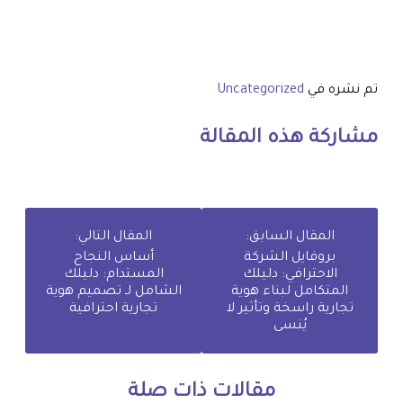
تم نشره في
Uncategorized
مشاركة هذه المقالة
المقال السابق:
المقال التالي:
بروفايل الشركة
أساس النجاح
الاحترافي: دليلك
المستدام: دليلك
المتكامل لبناء هوية
الشامل لـ تصميم هوية
تجارية راسخة وتأثير لا
تجارية احترافية
يُنسى
مقالات ذات صلة