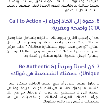
احترافية وفيديوهات عالية الجودة تعزز رسالتك وتضيف
لمسة جمالية لبروفايلك. الصور الجيدة تحكي قصصاً وتجذب
الانتباه بشكل لا يصدق.
6. دعوة إلى اتخاذ إجراء (Call to Action –
CTA) واضحة ومغرية:
بعد أن يُعجب القارئ ببروفايلك، لا تتركه يتساءل ماذا يفعل
بعد ذلك. وجهه بخطوة واضحة، مباشرة، ومغرية. على سبيل
المثال: “تواصل معنا اليوم لاستشارة مجانية”، “اطلب عرض
سعر مخصص لشركتك”، “تصفح معرض أعمالنا لمزيد من
الإلهام”. اجعل الخطوة التالية سهلة وواضحة جداً.
7. كن أصيلاً وفريداً (Be Authentic &
Unique): بصمتك الشخصية هي قوتك:
لا تحاول تقليد الآخرين أو تتبع الصيغ الجاهزة بشكل أعمى.
اكتشف ما يميزك حقاً، ما هي نقاط قوتك الفريدة، وما هي
القصة التي لا يستطيع أحد غيرك أن يرويها، ثم روج لها
بجرأة. قصتك الفريدة، أصالتك، وشخصيتك هي ما
سيجعلك لا تُنسى في ذاكرة جمهورك.