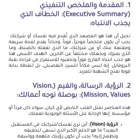
1. المقدمة والملخص التنفيذي
(Executive Summary): الخطاف الذي
يجذب الانتباه:
تخيل أن هذا هو المصعد الذي تُقدم فيه نفسك أو شركتك.
يجب أن يكون ملخصاً موجزاً، قوياً، وجذاباً يقدم لمحة سريعة
ومقنعة عنك أو عن شركتك، ما الذي تفعله بالضبط، وما
الذي يميزك ويجعلك مختلفاً عن الآخرين. الهدف الأسمى هنا
هو جذب انتباه القارئ فوراً وتحفيزه للاستمرار في قراءة بقية
البروفايل. إنه ليس مكاناً للسرد التفصيلي، بل لنقطة بداية
قوية تفتح الشهية للمزيد.
2. الرؤية، الرسالة، والقيم (Vision,
Mission, Values): بوصلة توجه أعمالك:
هذه العناصر تمثل القلب النابض لأي كيان، سواء كان فرداً أو
مؤسسة. إنها الإجابة على الأسئلة الوجودية لعملك:
الرؤية (Vision):
أين ترى نفسك/شركتك في المستقبل
البعيد؟ ما هو الحلم الأكبر الذي تسعى لتحقيقه
وتطمح إليه؟ يجب أن تكون رؤيتك ملهمة وواسعة