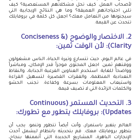
لأصحاب العمل. كيف تحل مشكلاتهم المستعصية؟ كيف
تلبي احتياجاتهم العميقة؟ وما هي النتائج الإيجابية التي
سيجنونها من التعامل معك؟ اجعل كل كلمة في بروفايلك
تتحدث عن القيمة.
2. الاختصار والوضوح (Conciseness &
Clarity): لأن الوقت ثمين:
في عالم اليوم، حيث تتسارع وتيرة الحياة، الناس مشغولون
ووقتهم ثمين. اجعل المحتوى موجزاً قدر الإمكان، ومباشراً
وواضحاً للغاية. استخدم العناوين الفرعية الجذابة، والنقاط
التعدادية المنظمة، والفقرات القصيرة لتسهيل القراءة
واستيعاب المعلومات بسرعة وكفاءة. تجنب الحشو
والكلمات الزائدة التي لا تضيف قيمة.
3. التحديث المستمر (Continuous
Updates): بروفايلك يتطور مع تطورك:
العالم يتغير باستمرار، وأنت أيضاً تتطور وتنمو. يجب أن
يتطور بروفايلك معك. قم بتحديثه بانتظام ليشمل أحدث
الإنجازات الباهرة، المشاريع الجديدة التي أتممتها بنجاح،