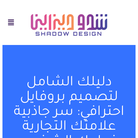
دليلك الشامل
لتصميم بروفايل
احترافي: سر جاذبية
علامتك التجارية