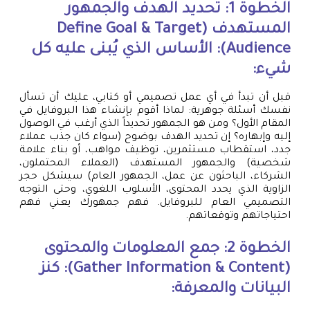
الخطوة 1: تحديد الهدف والجمهور
المستهدف (Define Goal & Target
Audience): الأساس الذي يُبنى عليه كل
شيء:
قبل أن تبدأ في أي عمل تصميمي أو كتابي، عليك أن تسأل
نفسك أسئلة جوهرية: لماذا أقوم بإنشاء هذا البروفايل في
المقام الأول؟ ومن هو الجمهور تحديداً الذي أرغب في الوصول
إليه وإبهاره؟ إن تحديد الهدف بوضوح (سواء كان جذب عملاء
جدد، استقطاب مستثمرين، توظيف مواهب، أو بناء علامة
شخصية) والجمهور المستهدف (العملاء المحتملون،
الشركاء، الباحثون عن عمل، الجمهور العام) سيشكل حجر
الزاوية الذي يحدد المحتوى، الأسلوب اللغوي، وحتى التوجه
التصميمي العام للبروفايل. فهم جمهورك يعني فهم
احتياجاتهم وتوقعاتهم.
الخطوة 2: جمع المعلومات والمحتوى
(Gather Information & Content): كنز
البيانات والمعرفة: