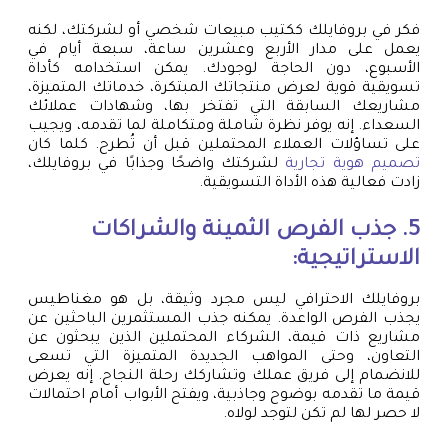
فكر في بروفايلك ككتيب مبيعات شخصي أو لشركتك، لكنه
يعمل على مدار الأربع وعشرين ساعة، سبعة أيام في
الأسبوع، دون الحاجة لوجودك. يمكن استخدامه كأداة
تسويقية قوية لعرض منتجاتك المبتكرة، خدماتك المتميزة،
مشاريعك السابقة التي تفتخر بها، وشهادات عملائك
السعداء. إنه يوفر نظرة شاملة ومتكاملة لما تقدمه، ويجيب
على تساؤلات العملاء المحتملين قبل أن تُطرح. كلما كان
تصميم هوية تجارية
لشركتك واضحًا وجذابًا في بروفايلك،
زادت فعالية هذه الأداة التسويقية.
5. جذب الفرص الثمينة والشراكات
الاستراتيجية:
بروفايلك الاحترافي ليس مجرد وثيقة، بل هو مغناطيس
يجذب الفرص الواعدة. يمكنه جذب المستثمرين الباحثين عن
مشاريع ذات قيمة، الشركاء المحتملين الذين يبحثون عن
التعاون، وحتى المواهب الجديدة المتميزة التي تسعى
للانضمام إلى فريق عملك وتشاركك رحلة النجاح. إنه يعرض
قيمة ما تقدمه بوضوح وجاذبية، ويفتح الأبواب أمام احتمالات
لا حصر لها لم تكن لتوجد لولاه.