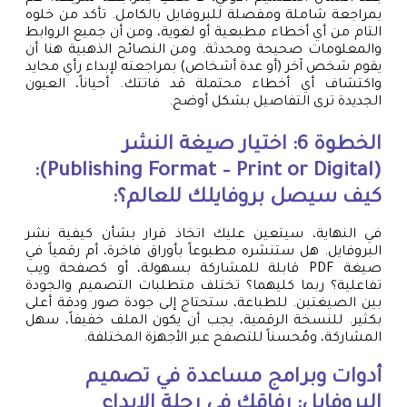
بمراجعة شاملة ومفصلة للبروفايل بالكامل. تأكد من خلوه
التام من أي أخطاء مطبعية أو لغوية، ومن أن جميع الروابط
والمعلومات صحيحة ومحدثة. ومن النصائح الذهبية هنا أن
يقوم شخص آخر (أو عدة أشخاص) بمراجعته لإبداء رأي محايد
واكتشاف أي أخطاء محتملة قد فاتتك. أحياناً، العيون
الجديدة ترى التفاصيل بشكل أوضح.
الخطوة 6: اختيار صيغة النشر
(Publishing Format – Print or Digital):
كيف سيصل بروفايلك للعالم؟:
في النهاية، سيتعين عليك اتخاذ قرار بشأن كيفية نشر
البروفايل. هل ستنشره مطبوعاً بأوراق فاخرة، أم رقمياً في
صيغة PDF قابلة للمشاركة بسهولة، أو كصفحة ويب
تفاعلية؟ ربما كليهما؟ تختلف متطلبات التصميم والجودة
بين الصيغتين. للطباعة، ستحتاج إلى جودة صور ودقة أعلى
بكثير. للنسخة الرقمية، يجب أن يكون الملف خفيفاً، سهل
المشاركة، ومُحسناً للتصفح عبر الأجهزة المختلفة.
أدوات وبرامج مساعدة في تصميم
البروفايل: رفاقك في رحلة الإبداع