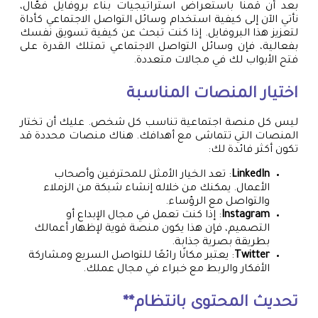
بعد أن قمنا باستعراض استراتيجيات بناء بروفايل فعّال،
نأتي الآن إلى كيفية استخدام وسائل التواصل الاجتماعي كأداة
لتعزيز هذا البروفايل. إذا كنت تبحث عن كيفية تسويق نفسك
بفعالية، فإن وسائل التواصل الاجتماعي تمتلك القدرة على
فتح الأبواب لك في مجالات متعددة.
اختيار المنصات المناسبة
ليس كل منصة اجتماعية تناسب كل شخص. عليك أن تختار
المنصات التي تتماشى مع أهدافك. هناك منصات محددة قد
تكون أكثر فائدة لك:
LinkedIn
: تعد الخيار الأمثل للمحترفين وأصحاب
الأعمال. يمكنك من خلاله إنشاء شبكة من الزملاء
والتواصل مع الرؤساء.
Instagram
: إذا كنت تعمل في مجال الإبداع أو
التصميم، فإن هذا يكون منصة قوية لإظهار أعمالك
بطريقة بصرية جذابة.
Twitter
: يعتبر مكانًا رائعًا للتواصل السريع ومشاركة
الأفكار والربط مع خبراء في مجال عملك.
تحديث المحتوى بانتظام**