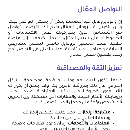
التواصل الفعّال
إن وجود بروفايل جيد التصميم يمكن أن يسهل التواصل بينك
وبين الآخرين. فالبروفايل الفعّال يقدم لك الفرصة للتواصل
مع الأشخاص الذين يشاركونك نفس الاهتمامات أو
الطموحات. على سبيل المثال، عندما انضممت إلى منصة
مهنية، قمت بتحسين بروفايل خاصتي ليشمل مشاريعي
السابقة وأهدافي المستقبلية. هذا ساعدني في التواصل مع
زملاء يهتمون بنفس المجال.
تعزيز الثقة والمصداقية
عندما تكون لديك معلومات منظمة ومصممة بشكل
احترافي، فإن ذلك يعزز ثقة الآخرين بك. وهذا يمكن أن يكون له
تأثير قوي، خصوصًا في البيئات الاحترافية. عندما يجلب
بروفايلك الأفكار القيمة والمهارات التي تمتلكها، يرى الآخرون
أنك شخص يؤخذ على محمل الجد. يتضمن ذلك:
مشاركة الإنجازات
: يجب عليك تضمين إنجازاتك
وشهاداتك التي تدل على كفاءتك.
الاهتمامات والتوجهات
: إذ أن وجود اهتمامات واضحة
يجعل الأفراد يرتبطون بك بشكل أفضل.