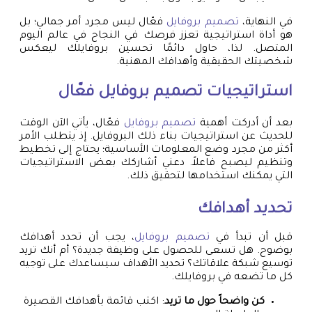
في النهاية،
تصميم بروفايل
فعّال ليس مجرد أمر جمالي؛ بل
هو أداة استراتيجية تعزز فرصك في النجاح في عالم اليوم
المتصل. لذا، حاول دائمًا تحسين بروفايلك ليعكس
شخصيتك الحقيقية وأهدافك المهنية.
استراتيجيات
تصميم بروفايل
فعّال
بعد أن أدركت أهمية
تصميم بروفايل
فعّال، يأتي الآن الوقت
للحديث عن استراتيجيات بناء ذلك البروفايل. إذ يتطلب الأمر
أكثر من مجرد وضع المعلومات الأساسية؛ يحتاج إلى تخطيط
وتنظيم ليصبح فاعلاً. دعني أشاركك بعض الاستراتيجيات
التي يمكنك استخدامها لتحقيق ذلك.
تحديد أهدافك
قبل أن تبدأ في
تصميم بروفايل
، يجب أن تحدد أهدافك
بوضوح. هل تسعى للحصول على وظيفة جديدة؟ أم أنك تريد
توسيع شبكة علاقاتك؟ تحديد الأهداف سيساعدك على توجيه
كل ما تضعه في بروفايلك.
كن واضحاً حول ما تريد
: اكتب قائمة بأهدافك القصيرة