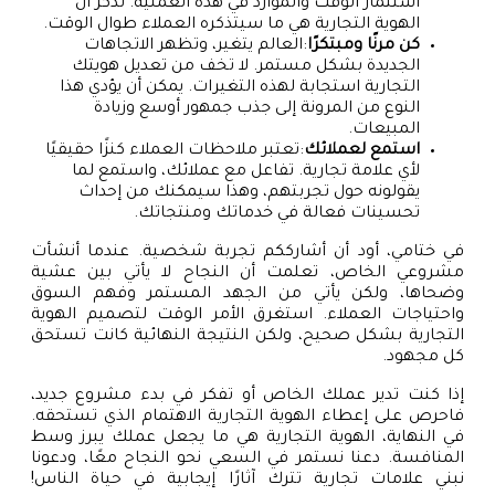
استثمار الوقت والموارد في هذه العملية. تذكر أن
الهوية التجارية هي ما سيتذكره العملاء طوال الوقت.
كن مرنًا ومبتكرًا
:العالم يتغير، وتظهر الاتجاهات
الجديدة بشكل مستمر. لا تخف من تعديل هويتك
التجارية استجابة لهذه التغيرات. يمكن أن يؤدي هذا
النوع من المرونة إلى جذب جمهور أوسع وزيادة
المبيعات.
استمع لعملائك
:تعتبر ملاحظات العملاء كنزًا حقيقيًا
لأي علامة تجارية. تفاعل مع عملائك، واستمع لما
يقولونه حول تجربتهم، وهذا سيمكنك من إحداث
تحسينات فعالة في خدماتك ومنتجاتك.
في ختامي، أود أن أشارككم تجربة شخصية. عندما أنشأت
مشروعي الخاص، تعلمت أن النجاح لا يأتي بين عشية
وضحاها، ولكن يأتي من الجهد المستمر وفهم السوق
واحتياجات العملاء. استغرق الأمر الوقت لتصميم الهوية
التجارية بشكل صحيح، ولكن النتيجة النهائية كانت تستحق
كل مجهود.
إذا كنت تدير عملك الخاص أو تفكر في بدء مشروع جديد،
فاحرص على إعطاء الهوية التجارية الاهتمام الذي تستحقه.
في النهاية، الهوية التجارية هي ما يجعل عملك يبرز وسط
المنافسة. دعنا نستمر في السعي نحو النجاح معًا، ودعونا
نبني علامات تجارية تترك آثارًا إيجابية في حياة الناس!