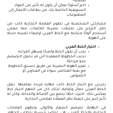
تقليدية؟
اختر أسلوبًا يمكن أن يكون له تأثير على المواد
التسويقية الخاصة بك، من بطاقات الأعمال إلى
المطبوعات.
مشاركتي الشخصية في تطوير العلامة التجارية كانت من
خلال التركيز على تمثيلات عصرية للكلمات، مما جعلني
أستخدم ألوانًا متباينة مع الخط العربي لإضفاء لمسة حديثة
على الهوية.
اختيار الخط العربي
:
يجب أن يكون الخط واضحًا وسهل القراءة.
تجنب الخطوط المعقدة التي قد تجعل التصميم
يبدو مزدحمًا.
تعزيز الهوية البصرية عن طريق تنسيق الخطوط
مع بقية العناصر، سواء في العناوين أو
النصوص.
تجربتي مع اختيار الخط كانت مهارة فريدة تعلمتها. تنقل
الخط العربي جمال وثقافة، لذلك كان من المهم اختيار خط
يعكس ذلك. اخترت خطًا يجمع بين الأصالة والحداثة، وكان له
تأثير كبير على كيفية نظر العملاء لعلامتي التجارية.
في النهاية، تصميم الشعار والألوان، وتطوير العلامات
التجارية والخط العربي، هي عناصر رئيسية تتطلب الجهود