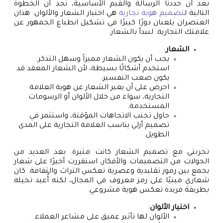
بعد أن حددنا الرسالة والقيم الأساسية، نجد أن الخطوة
التالية ل
تصميم هوية تجارية
هي اختيار الشعار والألوان. هذان
العنصران يلعبان دورًا كبيرًا في تشكيل انطباع الجمهور عن
علامتك التجارية. لنبدأ بالشعار.
الشعار
:
يجب أن يكون الشعار مميزاً وسهل التذكر.
استخدم أشكالًا بسيطة، لأن الشعار المعقد قد
يكون صعب التفسير.
احرص على أن يعبر الشعار عن هوية العلامة
التجارية، سواء من خلال الألوان أو الرسومات
المستخدمة.
حاول تجنب الاتجاهات المؤقتة، واستثمر في
تصميم أزلي يناسب العلامة التجارية على المدى
الطويل.
تجربتي مع تصميم الشعار كانت مثيرة. بعد العديد من
الجولات من التصميمات والأفكار، استقررت أخيرًا على شعار
يجمع بين رموز تقليدية وعصرية تعكس التراث والثقافة. كان
شعاري مبنيًا على رمز معروف في المجال، لكنه أُعيد تخيله
بطريقة فريدة تعكس هوية مشروعي.
اختيار الألوان
:
الألوان لها تأثير عميق على مشاعر العملاء.