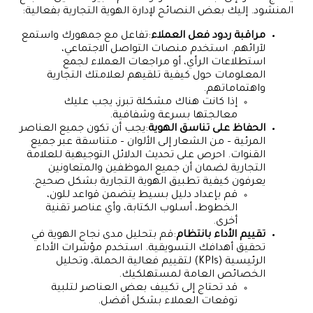
المنشود. إليك بعض النصائح لإدارة الهوية التجارية بفعالية:
مراقبة ردود فعل العملاء
:تفاعل مع جمهورك واستمع
لآرائهم. استخدم منصات التواصل الاجتماعي،
استطلاعات الرأي، أو مراجعات العملاء لجمع
المعلومات حول كيفية تلقيهم لعلامتك التجارية
واهتماماتهم.
إذا كانت هناك مشكلة تبرز، يجب عليك
معالجتها بسرعة وشفافية.
الحفاظ على تناسق الهوية
:يجب أن تكون جميع العناصر
المرئية – من الشعار إلى الألوان – متناسقة عبر جميع
القنوات. احرص على تحديث الدلائل التوجيهية للعلامة
التجارية لضمان أن جميع الموظفين والمتعاونين
يعرفون كيفية تطبيق الهوية التجارية بشكل صحيح.
قم بإعداد دليل بسيط يتضمن قواعد للون،
الخطوط، أسلوب الكتابة، وأي عناصر تقنية
أخرى.
تقييم الأداء بانتظام
:قم بتحليل مدى نجاح الهوية في
تحقيق أهدافك التسويقية. استخدم مؤشرات الأداء
الرئيسية (KPIs) لتقييم فعالية الحملة، وتحليل
الخصائص العامة لمستهلكيك.
قد تحتاج إلى تكييف بعض العناصر لتلبية
توقعات العملاء بشكل أفضل.