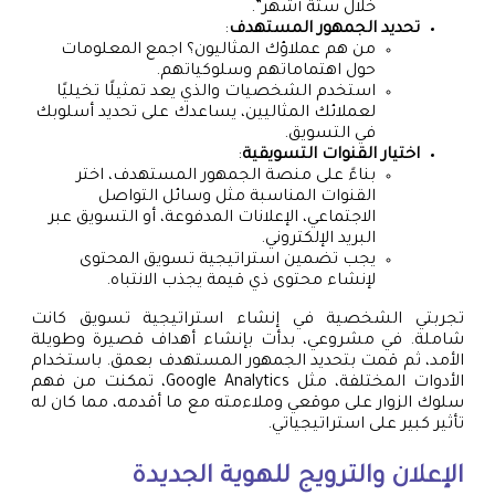
خلال ستة أشهر”.
تحديد الجمهور المستهدف
:
من هم عملاؤك المثاليون؟ اجمع المعلومات
حول اهتماماتهم وسلوكياتهم.
استخدم الشخصيات والذي يعد تمثيلًا تخيليًا
لعملائك المثاليين، يساعدك على تحديد أسلوبك
في التسويق.
اختيار القنوات التسويقية
:
بناءً على منصة الجمهور المستهدف، اختر
القنوات المناسبة مثل وسائل التواصل
الاجتماعي، الإعلانات المدفوعة، أو التسويق عبر
البريد الإلكتروني.
يجب تضمين استراتيجية تسويق المحتوى
لإنشاء محتوى ذي قيمة يجذب الانتباه.
تجربتي الشخصية في إنشاء استراتيجية تسويق كانت
شاملة. في مشروعي، بدأت بإنشاء أهداف قصيرة وطويلة
الأمد، ثم قمت بتحديد الجمهور المستهدف بعمق. باستخدام
الأدوات المختلفة، مثل Google Analytics، تمكنت من فهم
سلوك الزوار على موقعي وملاءمته مع ما أقدمه، مما كان له
تأثير كبير على استراتيجياتي.
الإعلان والترويج للهوية الجديدة