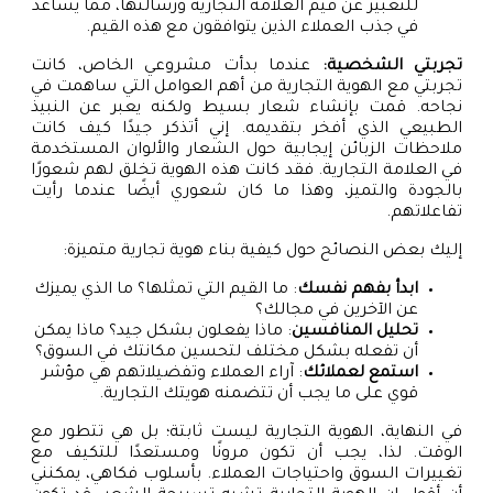
للتعبير عن قيم العلامة التجارية ورسالتها، مما يساعد
في جذب العملاء الذين يتوافقون مع هذه القيم.
تجربتي الشخصية:
عندما بدأت مشروعي الخاص، كانت
تجربتي مع الهوية التجارية من أهم العوامل التي ساهمت في
نجاحه. قمت بإنشاء شعار بسيط ولكنه يعبر عن النبيذ
الطبيعي الذي أفخر بتقديمه. إني أتذكر جيدًا كيف كانت
ملاحظات الزبائن إيجابية حول الشعار والألوان المستخدمة
في العلامة التجارية. فقد كانت هذه الهوية تخلق لهم شعورًا
بالجودة والتميز، وهذا ما كان شعوري أيضًا عندما رأيت
تفاعلاتهم.
إليك بعض النصائح حول كيفية بناء هوية تجارية متميزة:
ابدأ بفهم نفسك
: ما القيم التي تمثلها؟ ما الذي يميزك
عن الآخرين في مجالك؟
تحليل المنافسين
: ماذا يفعلون بشكل جيد؟ ماذا يمكن
أن تفعله بشكل مختلف لتحسين مكانتك في السوق؟
استمع لعملائك
: آراء العملاء وتفضيلاتهم هي مؤشر
قوي على ما يجب أن تتضمنه هويتك التجارية.
في النهاية، الهوية التجارية ليست ثابتة؛ بل هي تتطور مع
الوقت. لذا، يجب أن تكون مرونًا ومستعدًا للتكيف مع
تغييرات السوق واحتياجات العملاء. بأسلوب فكاهي، يمكنني