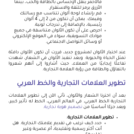
فالأحمر ينقل الإحساس بالطاقة والحب، بينما
الأزرق يرمز للثقة والاستقرار.
قم بإنشاء لوحة ألوان تتناسب مع رسالتك
وقيمك. يمكن أن تتكون من 2 إلى 4 ألوان
رئيسية، بالإضافة إلى تدرجات لونية.
احرص على أن تكون الألوان متناسقة في جميع
موادك التسويقية، سواء في الموقع الإلكتروني
أو وسائل التواصل الاجتماعي.
عند اختيار الألوان لمشروع جديد، قررت أن تكون الألوان دافئة
تمثل الحياة والحيوية. وبعد تنفيذ الألوان في الشعار، شهدت
تفاعلًا إيجابيًا من العملاء، حيث أشاروا إلى أنهم شعروا
بالتفاؤل والطاقة من رؤية العلامة التجارية.
تطوير العلامات التجارية والخط العربي
بعد أن اخترنا الشعار والألوان، نأتي الآن إلى تطوير العلامات
التجارية الخط العربي. في العالم العربي، الخط له تأثير كبير،
ويعد جزءًا أساسيًا من
تصميم هوية تجارية
.
تطوير العلامات التجارية
:
حدد كيف ترغب في تقديم علامتك التجارية. هل
أنت أكثر رسمية وتقليدية، أم عصرية وغير