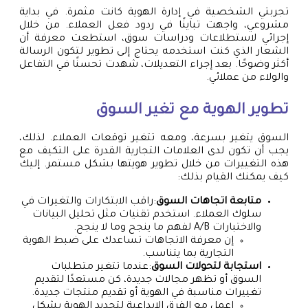
تجربتي الشخصية في إدارة الهوية كانت مثمرة. في بداية
مشروعي، واجهت تباينًا في ردود فعل العملاء. من خلال
إجرائي لاستطلاعات ودراسات سوق، استطعت معرفة أن
الشعار الذي كنت استخدمه يحتاج إلى تطوير لتكون الرسالة
أكثر وضوحًا. بعد إجراء التعديلات، شهدت تحسنًا في التفاعل
والولاء من عملائي.
تطوير الهوية مع تغير السوق
السوق يتغير بسرعة، ومعه تتغير توقعات العملاء. لذلك،
يجب أن تكون لدى العلامات التجارية القدرة على التكيف مع
هذه التغييرات من خلال تطوير هويتها بشكل مستمر. إليك
كيف يمكنك القيام بذلك:
متابعة اتجاهات السوق
:راقب الابتكارات والتغيرات في
سلوك العملاء. استخدم تقنيات مثل تحليل البيانات
والاختبارات A/B لفهم ما ينجح وما لا ينجح.
إن معرفة الاتجاهات تساعدك على ضبط الهوية
التجارية بما يتناسب.
استجابة لتحولات السوق
:عندما تتغير متطلبات
السوق أو تظهر مجالات جديدة، كن مستعدًا لتقديم
تغييرات مناسبة في الهوية أو تقديم منتجات جديدة.
اعمل مع الفرق الإبداعية لتجديد الهوية بشكل