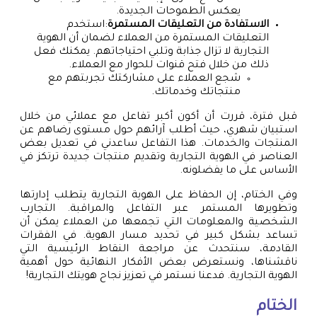
يعكس الطموحات الجديدة.
الاستفادة من التعليقات المستمرة
:استخدم
التعليقات المستمرة من العملاء لضمان أن الهوية
التجارية لا تزال جذابة وتلبي احتياجاتهم. يمكنك فعل
ذلك من خلال فتح قنوات للحوار مع العملاء.
شجع العملاء على مشاركتك تجربتهم مع
منتجاتك وخدماتك.
قبل فترة، قررت أن أكون أكبر تفاعل مع عملائي من خلال
استبيان شهري، حيث أطلب آرائهم حول مستوى رضاهم عن
المنتجات والخدمات. هذا التفاعل ساعدني في تعديل بعض
العناصر في الهوية التجارية وتقديم منتجات جديدة ترتكز في
الأساس على ما يفضلونه.
وفي الختام، إن الحفاظ على الهوية التجارية يتطلب إدارتها
وتطويرها المستمر عبر التفاعل والمراقبة. التجارب
الشخصية والمعلومات التي تجمعها من العملاء يمكن أن
تساعد بشكل كبير في تحديد مسار الهوية. في الفقرات
القادمة، سنتحدث عن مراجعة النقاط الرئيسية التي
ناقشناها، ونستعرض بعض الأفكار النهائية حول أهمية
الهوية التجارية. فدعنا نستمر في تعزيز نجاح هويتك التجارية!
الختام