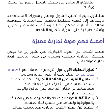
المحتوى
: الرسائل التي تنقلها للعميل وتعبر عن قيمك
ورؤيتك.
سنتناول كيفية تحليل السوق وفهم جمهورك المستهدف،
بالإضافة إلى كيفية تخطيط وتنفيذ استراتيجيات تسويقية
فعالة. سأشارك معكم أيضًا دروساً مستفادة من تجاربي،
وأمثلة حقيقية على الهوية التجارية الناجحة.
أهمية فهم هوية تجارية مميزة
عندما نتحدث عن الهوية التجارية، نحن نشير إلى ما يجعل
علامتك التجارية مختلفة ومميزة في سوق مزدحم. هوية
تجارية قوية تعني:
تعزيز الانطباع الأول
: أول شيء يراه العملاء هو
تصميم
هوية تجارية
، لذلك يجب أن تكون جذابة ومؤثرة.
تسهيل التعرف على العلامة التجارية
: الهوية المميزة
تساعد العملاء في التعرف على علامتك عند
مشاهدتها في مكان آخر، مما يعزز الذاكرة والولاء
للعلامة التجارية.
بناء الثقة
: الهوية الواضحة والمحترفة تعطي انطباعًا
بالموثوقية وتساعد على كسب ثقة العملاء.
التعبير عن القيم
: الهوية التجارية تعد وسيلة فعالة