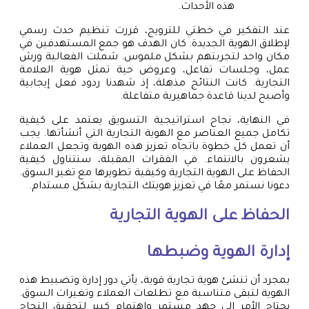
هذه الأحداث.
عند التفكير في خطتي للترويج، قررت تنظيم حدث رسمي
لإطلاق الهوية الجديدة. كان الهدف هو جمع المستهدفين في
مكان واحد لتجربتهم بشكل ملموس. شملت الفعالية ورش
عمل، وجلسات تفاعل، وعروض حية تمثل هوية العلامة
التجارية. كانت النتائج مذهلة، إذ شهدنا ردود فعل إيجابية
وأصبح لدينا قاعدة جماهيرية متفاعلة.
في النهاية، نجاح استراتيجية التسويق يعتمد على كيفية
تكامل جميع العناصر مع الهوية التجارية التي أنشأتها. يجب
أن تعمل كل خطوة باتجاه تعزيز هذه الهوية وتجعل العملاء
يشعرون بالانتماء. في الفقرات المقبلة، سنتناول كيفية
الحفاظ على الهوية التجارية وكيفية تطويرها مع تغير السوق.
دعونا نستمر معًا في تعزيز هويتك التجارية بشكل مستدام.
الحفاظ على الهوية التجارية
إدارة الهوية وضبطها
بمجرد أن تنشئ هوية تجارية قوية، يأتي دور إدارة وتضبيط هذه
الهوية لتبقى متناسبة مع تطلعات العملاء وتغيرات السوق.
يحتاج الأمر إلى جهد مستمر واهتمام كبير لتحقيق النجاح