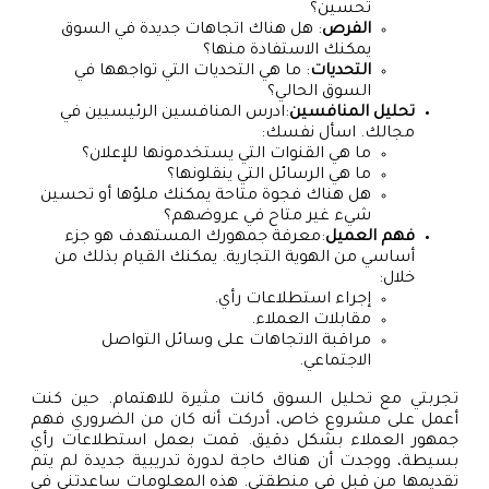
تحسين؟
الفرص
: هل هناك اتجاهات جديدة في السوق
يمكنك الاستفادة منها؟
التحديات
: ما هي التحديات التي تواجهها في
السوق الحالي؟
تحليل المنافسين
:ادرس المنافسين الرئيسيين في
مجالك. اسأل نفسك:
ما هي القنوات التي يستخدمونها للإعلان؟
ما هي الرسائل التي ينقلونها؟
هل هناك فجوة متاحة يمكنك ملؤها أو تحسين
شيء غير متاح في عروضهم؟
فهم العميل
:معرفة جمهورك المستهدف هو جزء
أساسي من الهوية التجارية. يمكنك القيام بذلك من
خلال:
إجراء استطلاعات رأي.
مقابلات العملاء.
مراقبة الاتجاهات على وسائل التواصل
الاجتماعي.
تجربتي مع تحليل السوق كانت مثيرة للاهتمام. حين كنت
أعمل على مشروع خاص، أدركت أنه كان من الضروري فهم
جمهور العملاء بشكل دقيق. قمت بعمل استطلاعات رأي
بسيطة، ووجدت أن هناك حاجة لدورة تدريبية جديدة لم يتم
تقديمها من قبل في منطقتي. هذه المعلومات ساعدتني في