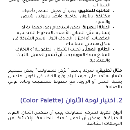
جيد على الخوذات، اللوحات في مواقع المشاريع، أو على
السيارات.
القابلية للتطبيق:
يجب أن يعمل الشعار بأحجام
مختلفة، بالألوان الكاملة، وأيضًا باللونين الأبيض
والأسود.
الدلالة البصرية:
يمكن استخدام رموز معمارية أو
إنشائية مثل: المباني، الأعمدة، الخطوط الهندسية،
المكعبات، أو اختزال الحروف الأولى لاسم الشركة في
شكل هندسي متماسك.
الطابع المهني:
تجنب الأشكال الطفولية أو الزخارف
المبالغ فيها؛ الهوية يجب أن تُشعر العميل بالثبات
والاعتمادية.
مثال تطبيقي:
شركة باسم “الرُكَن للمقاولات” يمكن تصميم
شعار يعتمد على حرف الراء و/أو الكاف في تكوين هندسي
يشبه المبنى أو الزاوية، مع خطوط مستقيمة وحادة توحي
بالصلابة.
2. اختيار لوحة الألوان (Color Palette)
ألوان الهوية لشركة المقاولات يجب أن تعكس الأمان، القوة،
الاحترافية، ويمكن أن تحمل تلميحًا للطبيعة الإنشائية. من
التوجهات الشائعة: