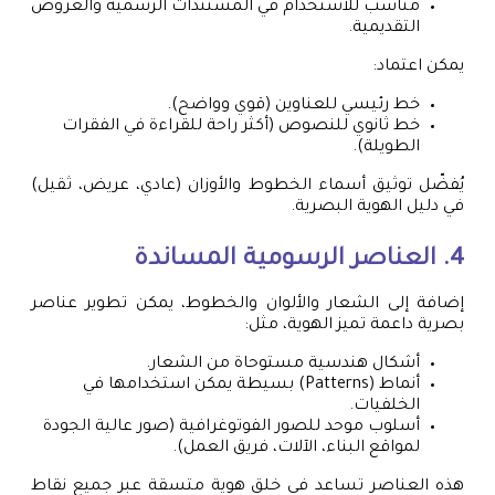
مناسب للاستخدام في المستندات الرسمية والعروض
التقديمية.
يمكن اعتماد:
خط رئيسي للعناوين (قوي وواضح).
خط ثانوي للنصوص (أكثر راحة للقراءة في الفقرات
الطويلة).
يُفضّل توثيق أسماء الخطوط والأوزان (عادي، عريض، ثقيل)
في دليل الهوية البصرية.
4. العناصر الرسومية المساندة
إضافة إلى الشعار والألوان والخطوط، يمكن تطوير عناصر
بصرية داعمة تميز الهوية، مثل:
أشكال هندسية مستوحاة من الشعار.
أنماط (Patterns) بسيطة يمكن استخدامها في
الخلفيات.
أسلوب موحد للصور الفوتوغرافية (صور عالية الجودة
لمواقع البناء، الآلات، فريق العمل).
هذه العناصر تساعد في خلق هوية متسقة عبر جميع نقاط