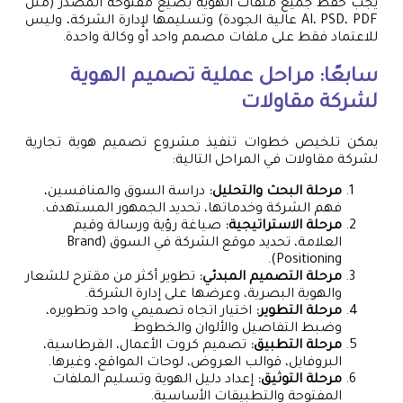
يجب حفظ جميع ملفات الهوية بصيغ مفتوحة المصدر (مثل
AI، PSD، PDF عالية الجودة) وتسليمها لإدارة الشركة، وليس
للاعتماد فقط على ملفات مصمم واحد أو وكالة واحدة.
سابعًا: مراحل عملية تصميم الهوية
لشركة مقاولات
يمكن تلخيص خطوات تنفيذ مشروع تصميم هوية تجارية
لشركة مقاولات في المراحل التالية:
مرحلة البحث والتحليل:
دراسة السوق والمنافسين،
فهم الشركة وخدماتها، تحديد الجمهور المستهدف.
مرحلة الاستراتيجية:
صياغة رؤية ورسالة وقيم
العلامة، تحديد موقع الشركة في السوق (Brand
Positioning).
مرحلة التصميم المبدئي:
تطوير أكثر من مقترح للشعار
والهوية البصرية، وعرضها على إدارة الشركة.
مرحلة التطوير:
اختيار اتجاه تصميمي واحد وتطويره،
وضبط التفاصيل والألوان والخطوط.
مرحلة التطبيق:
تصميم كروت الأعمال، القرطاسية،
البروفايل، قوالب العروض، لوحات المواقع، وغيرها.
مرحلة التوثيق:
إعداد دليل الهوية وتسليم الملفات
المفتوحة والتطبيقات الأساسية.