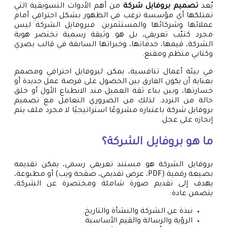
يُعد
تصميم بروفايل شركة
من أهم الأدوات التسويقية التي
تمتلكها أي مؤسسة ترغب في الظهور بشكل احترافي أمام
عملائها وشركائها والمستثمرين. فبروفايل الشركة ليس
مجرد كتيّب تعريفي، بل هو وثيقة رسمية تختصر هوية
الشركة، قيمها، خدماتها، وخبراتها السابقة في قالب بصري
وكتابي منظم ومقنع.
في بيئة أعمال تنافسية، يمكن لبروفايل احترافي ومصمم
بعناية أن يكون الفارق بين الحصول على فرصة عمل جديدة أو
خسارتها، وبين بناء ثقة العميل منذ الانطباع الأول أو خلق
حالة من التردد. لذلك من الضروري التعامل مع تصميم
بروفايل شركة باعتباره مشروعًا استراتيجيًا لا مجرد ملف يتم
إنجازه على عجل.
ما هو بروفايل الشركة؟
بروفايل الشركة هو مستند تعريفي رسمي، يمكن تقديمه
بصيغة رقمية (PDF، عرض تقديمي، صفحة ويب) أو مطبوعة،
يهدف إلى تقديم صورة شاملة ومختصرة عن الشركة،
يتضمن عادة:
نبذة عن الشركة والنشأة والتاريخ.
الرؤية والرسالة والقيم الأساسية.