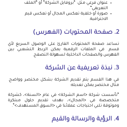
عنوان فرعي مثل: “بروفايل الشركة” أو “الملف
التعريفي”.
صورة أو خلفية تعكس المجال أو تعكس قيم
الاحترافية.
2. صفحة المحتويات (الفهرس)
تساعد صفحة المحتويات القارئ على الوصول السريع لأي
قسم. في الملفات الرقمية يمكن الربط التشعبي بين
الفهرس والصفحات الداخلية لسهولة التصفح.
3. نبذة تعريفية عن الشركة
في هذا القسم يتم تقديم الشركة بشكل مختصر وواضح.
مثال مختصر يمكن تعديله:
“تأسست شركة <اسم الشركة> في عام <السنة>، كشركة
متخصصة في <المجال>، بهدف تقديم حلول مبتكرة
وموثوقة تلبي احتياجات عملائنا في <السوق المستهدف>”.
4. الرؤية والرسالة والقيم