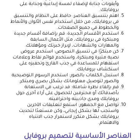
وأيقونات جذابة لإضفاء لمسة إبداعية وجذابة على
بروفايلك.
اهتم بتنسيق العناصر: حافظ على النظام والتنسيق
في بروفايلك، من خلال استخدام نفس الألوان والأنماط
والخطوط في جميع الصفحات.
استخدم الأقسام الجديدة: قم بإضافة أقسام جديدة
ومبتكرة في بروفايلك، مثل الأعمال السابقة
والمهارات والشهادات، لإبراز خبرتك ومؤهلاتك.
كن مبتكرًا في تنسيق النصوص: استخدم عروض
نصية مثيرة ومبتكرة، واستخدم قوائم نقاط وعلامات
استفهام للمساعدة في جذب القارئ وتحفيزه على
استكشاف بروفايلك.
استبدل الكلمات بالصور: استخدم الرسوم التوضيحية
والصور لتوصيل معلوماتك بشكل بصري ومبتكر.
قم بإلقاء نظرة شاملة: قد ترغب في الاستعانة
بأصدقائك أو محترفين للحصول على آراء أخرى حول
بروفايلك ومدى جاذبيته واحترافيته.
تواصل مع الجمهور: استمع لتعليقات الآخرين
واستجب لها بشكل إيجابي، وكن مستعدًا لتحديث
بروفايلك بشكل متكرر لاستمرار جذب الانتباه
والاهتمام.
العناصر الأساسية لتصميم بروفايل