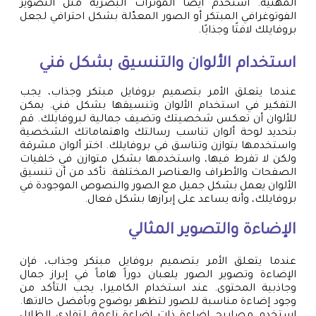
المهنية. استخدم أيضًا المؤثرات البصرية مثل التصوير
الفوتوغرافي المبتكر أو الصور المعدّلة بشكل احترافي لجعل
بروفايلك لافتًا وجذابًا.
استخدام الألوان والتنسيق بشكل فني
عندما يتعلق الأمر بتصميم بروفايل مبتكر وجذاب، يجب
التفكير في استخدام الألوان وتنسيقها بشكل فني. يمكن
للألوان أن تعكس شخصيتك وتضيف جمالية لبروفايلك. قم
بتحديد لوحة ألوان تناسب رسالتك واهتماماتك الشخصية
واستخدمها بتوازن وتناسق في بروفايلك. اختر ألوان مشرقة
ولكن لا تفرط فيها، واستخدمها بشكل متوازن في خلفيات
الصفحات والأطراف والعناصر المختلفة. تأكد من أن تنسيق
الألوان يعمل بشكل جميل مع الصور والنصوص الموجودة في
بروفايلك، وأنه يساعد على إبرازها بشكل فعال.
الإضاءة والتصوير المثالي
عندما يتعلق الأمر بتصميم بروفايل مبتكر وجذاب، فإن
الإضاءة وتصوير الصور يلعبان دوراً هاماً في إبراز جمال
وجاذبية المحتوى. عند استخدام الكاميرا، يجب التأكد من
وجود إضاءة مناسبة للصور لتظهر بوضوح وبأفضل حالاتها.
استخدم مصابيح إضاءة ذات إضاءة ناعمة لتفادي الظلال