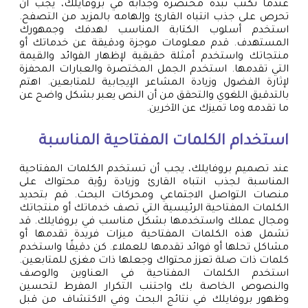
عندما تكتب نبذة مختصرة وجذابة في بروفايلك، يجب أن
تحرص على جذب انتباه القارئ وإلهامه بالمزيد من التصفح.
استخدم أسلوب الكتابة المناسب لهدفك وجمهورك
المستهدف. قدم معلومات موجزة ودقيقة عن خدماتك أو
منتجاتك واستخدم أمثلة حقيقية لإظهار الفوائد والقيمة
التي تقدمها. استخدم الجمل المختصرة والعبارات المحفزة
لإثارة الفضول وزيادة المشاعر الإيجابية للمتابعين. اهتم
بالتدقيق اللغوي والتحقق من أن النص يعبر بشكل واضح عن
ما تقدمه وما تميزك عن الآخرين.
استخدام الكلمات المفتاحية المناسبة
عند تصميم بروفايلك، يجب أن تستخدم الكلمات المفتاحية
المناسبة لجذب انتباه القارئ وزيادة رؤية محتواك على
منصات التواصل الاجتماعي ومحركات البحث. قم بتحديد
الكلمات المفتاحية الرئيسية التي تصف خدماتك أو منتجاتك
ومجال عملك واستخدمها بشكل مناسب في بروفايلك. قد
تشمل هذه الكلمات المفتاحية ميزات فريدة تقدمها أو
مشاكل تحلها أو فوائد تقدمها للعملاء. كن دقيقًا واستخدم
كلمات ذات صلة تعزز محتواك وجعلها ذات مغزى للمتابعين.
استخدم الكلمات المفتاحية في العناوين والوصف
والنصوص الخاصة بك واجتنب التكرار المفرط لتحسين
وظهور بروفايلك في نتائج البحث وفي الاكتشاف من قبل