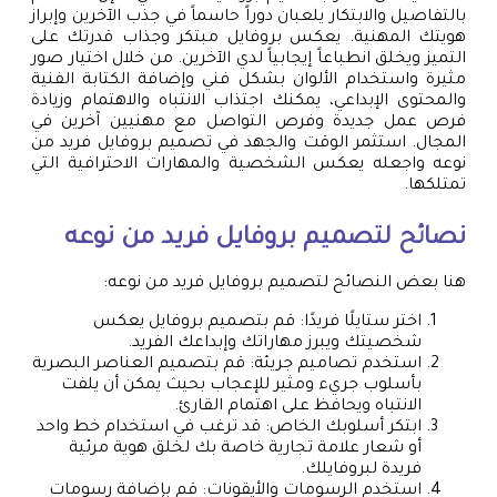
بالتفاصيل والابتكار يلعبان دوراً حاسماً في جذب الآخرين وإبراز
هويتك المهنية. يعكس بروفايل مبتكر وجذاب قدرتك على
التميز ويخلق انطباعاً إيجابياً لدي الآخرين. من خلال اختيار صور
مثيرة واستخدام الألوان بشكل فني وإضافة الكتابة الفنية
والمحتوى الإبداعي، يمكنك اجتذاب الانتباه والاهتمام وزيادة
فرص عمل جديدة وفرص التواصل مع مهنيين آخرين في
المجال. استثمر الوقت والجهد في تصميم بروفايل فريد من
نوعه واجعله يعكس الشخصية والمهارات الاحترافية التي
تمتلكها.
نصائح لتصميم بروفايل فريد من نوعه
هنا بعض النصائح لتصميم بروفايل فريد من نوعه:
اختر ستايلًا فريدًا: قم بتصميم بروفايل يعكس
شخصيتك ويبرز مهاراتك وإبداعك الفريد.
استخدم تصاميم جريئة: قم بتصميم العناصر البصرية
بأسلوب جريء ومثير للإعجاب بحيث يمكن أن يلفت
الانتباه ويحافظ على اهتمام القارئ.
ابتكر أسلوبك الخاص: قد ترغب في استخدام خط واحد
أو شعار علامة تجارية خاصة بك لخلق هوية مرئية
فريدة لبروفايلك.
استخدم الرسومات والأيقونات: قم بإضافة رسومات