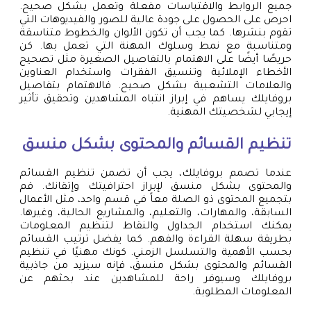
جميع الروابط والاقتباسات مفعلة وتعمل بشكل صحيح.
احرص على الحصول على جودة عالية للصور والفيديوهات التي
تقوم بنشرها. كما يجب أن تكون الألوان والخطوط متناسقة
ومتناسبة مع نمط وسلوك المهنة التي تعمل بها. كن
حريصًا أيضًا على الاهتمام بالتفاصيل الصغيرة مثل تصحيح
الأخطاء الإملائية وتنسيق الفقرات واستخدام العناوين
والعلامات التشعبية بشكل صحيح. فالاهتمام بتفاصيل
بروفايلك يساهم في إبراز انتباه المشاهدين وتحقيق تأثير
إيجابي لشخصيتك المهنية.
تنظيم القسائم والمحتوى بشكل منسق
عندما تصمم بروفايلك، يجب أن تضمن تنظيم القسائم
والمحتوى بشكل منسق لإبراز احترافيتك وإتقانك. قم
بتجميع المحتوى ذو الصلة معاً في قسم واحد، مثل الأعمال
السابقة، والمهارات، والتعليم، والمشاريع الحالية، وغيرها.
يمكنك استخدام الجداول والنقاط لتنظيم المعلومات
بطريقة سهلة القراءة والفهم. كما يفضل ترتيب القسائم
بحسب الأهمية والتسلسل الزمني. كونك مهنيًا في تنظيم
القسائم والمحتوى بشكل منسق، فإنه سيزيد من جاذبية
بروفايلك وسيوفر راحة للمشاهدين عند بحثهم عن
المعلومات المطلوبة.