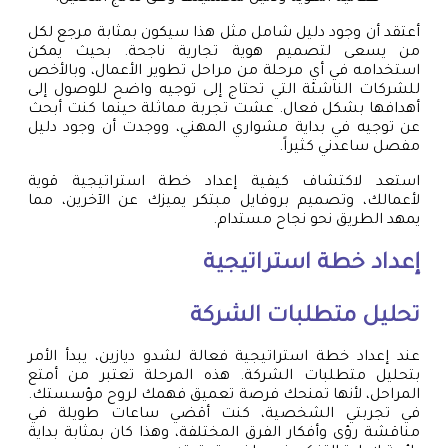
أعتقد أن وجود دليل شامل مثل هذا سيكون بمثابة مرجع لكل
من يسعى لتصميم هوية تجارية ناجحة. بحيث يمكن
استخدامه في أي مرحلة من مراحل تطوير الأعمال، وبالأخص
للشركات الناشئة التي تحتاج إلى توجيه واضح للوصول إلى
أهدافها بشكل فعال. عشت تجربة مماثلة حينما كنت أبحث
عن توجيه في بداية مشواري المهني، ووجدت أن وجود دليل
مفصل ساعدني كثيراً.
استعد لاكتشاف كيفية إعداد خطة استراتيجية قوية
لأعمالك، وتصميم بروفايل مبتكر يميزك عن الآخرين، مما
يمهد الطريق نحو نجاح مستدام.
إعداد خطة استراتيجية
تحليل متطلبات الشركة
عند إعداد خطة استراتيجية فعالة لشدو ديازين، يبدأ الأمر
بتحليل متطلبات الشركة. هذه المرحلة تعتبر من أمتع
المراحل، لأنها تمنحك فرصة تعميق فهمك لروح مؤسستك.
في تجربتي الشخصية، كنت أقضي ساعات طويلة في
مناقشة رؤى وأفكار الفرق المختلفة، وهذا كان بمثابة بداية