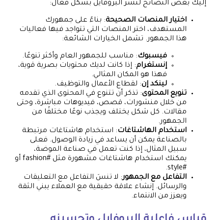
إليك بعض النصائح لنشر البروفايل بشكل فعّال:
اختيار المنصات الصحيحة
: بناءً على جمهورك
المستهدف، اختر المنصات التي تتواجد فيها فعاليات
هذا الجمهور. تشمل الخيارات الشائعة:
فيسبوك
: مناسب للجمهور العام وأكثر تنوعًا.
إنستغرام
: إذا كانت لديك محتويات بصرية قوية،
فهذا هو المكان المثالي.
لينكد إن
: لقطاع الأعمال والتوظيف.
تنويع المحتوى
: تذكر أن تتنوع في المحتوى الذي تقدمه
من خلال منشورات، قصص، فيديوهات مباشرة، وحتى
مقالات. كل شكل يختلف ويجذب نوعًا مختلفًا من
الجمهور.
استخدام الهاشتاغات
: استخدام هاشتاغات مرتبطة
بالصناعة يمكن أن يساعد في زيادة الوصول. فعلى
سبيل المثال، إذا كنت تعمل في صناعة الموضة،
يمكنك استخدام هاشتاغات مشهورة مثل #fashion أو
#style.
التفاعل مع الجمهور
: لا تنسَ التفاعل مع التعليقات
والرسائل. إنشاء علاقة حقيقية مع العملاء يبني الثقة
ويعزز من الانتماء.
قياس فاعلية البروفايل وتحسينه