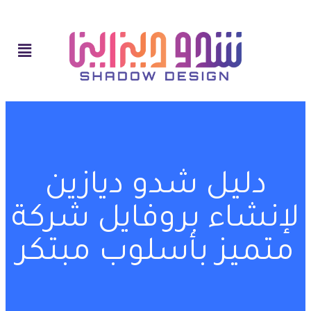
دليل شدو ديازين
لإنشاء بروفايل شركة
متميز بأسلوب مبتكر