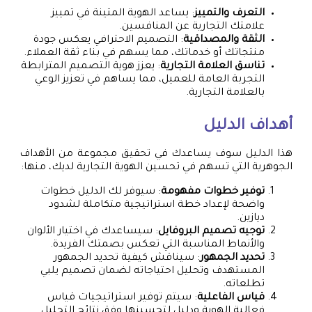
التعرف والتمييز
: يساعد الهوية المتينة في تمييز
علامتك التجارية عن المنافسين.
الثقة والمصداقية
: التصميم الاحترافي يعكس جودة
منتجاتك أو خدماتك، مما يسهم في بناء ثقة العملاء.
تناسق العلامة التجارية
: يعزز هوية التصميم المترابطة
التجربة العامة للعميل، مما يساهم في تعزيز الوعي
بالعلامة التجارية.
أهداف الدليل
هذا الدليل سوف يساعدك في تحقيق مجموعة من الأهداف
الجوهرية التي تسهم في تحسين الهوية التجارية لديك، منها:
توفير خطوات مفهومة
: سيوفر لك الدليل خطوات
واضحة لإعداد خطة استراتيجية متكاملة لشدود
ديازين.
توجيه تصميم البروفايل
: سيساعدك في اختيار الألوان
والأنماط المناسبة التي تعكس بصمتك الفريدة.
تحديد الجمهور
: سيناقش كيفية تحديد الجمهور
المستهدف وتحليل احتياجاته لضمان تصميم يلبي
تطلعاته.
قياس الفاعلية
: سيتم توفير استراتيجيات قياس
فعالية الهوية ودليل لتحسينها وفق نتائج التحليل.