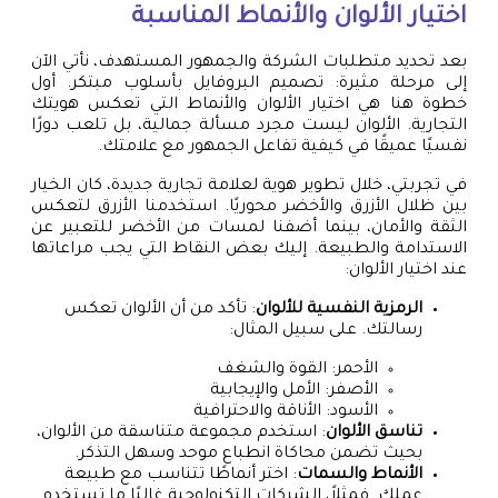
اختيار الألوان والأنماط المناسبة
بعد تحديد متطلبات الشركة والجمهور المستهدف، نأتي الآن
إلى مرحلة مثيرة: تصميم البروفايل بأسلوب مبتكر. أول
خطوة هنا هي اختيار الألوان والأنماط التي تعكس هويتك
التجارية. الألوان ليست مجرد مسألة جمالية، بل تلعب دورًا
نفسيًا عميقًا في كيفية تفاعل الجمهور مع علامتك.
في تجربتي، خلال تطوير هوية لعلامة تجارية جديدة، كان الخيار
بين ظلال الأزرق والأخضر محوريًا. استخدمنا الأزرق لتعكس
الثقة والأمان، بينما أضفنا لمسات من الأخضر للتعبير عن
الاستدامة والطبيعة. إليك بعض النقاط التي يجب مراعاتها
عند اختيار الألوان:
الرمزية النفسية للألوان
: تأكد من أن الألوان تعكس
رسالتك. على سبيل المثال:
الأحمر: القوة والشغف
الأصفر: الأمل والإيجابية
الأسود: الأناقة والاحترافية
تناسق الألوان
: استخدم مجموعة متناسقة من الألوان،
بحيث تضمن محاكاة انطباع موحد وسهل التذكر.
الأنماط والسمات
: اختر أنماطًا تتناسب مع طبيعة
عملك. فمثلاً، الشركات التكنولوجية غالبًا ما تستخدم