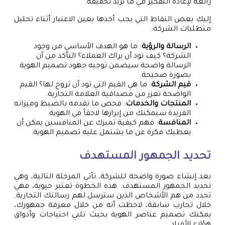
رائعة لإعادة التفكير في ما نريد تحقيقه.
إليك بعض النقاط التي يجب أخذها بعين الاعتبار أثناء تحليل
متطلبات الشركة:
الرسالة والرؤية
: ما هو الهدف الأساسي من وجود
الشركة؟ كيف تود أن يراك العملاء؟ التأكد من أن
الرسالة واضحة سيضمن توجيه جهود تصميم الهوية
بصورة صحيحة.
قيم الشركة
: ما هي القيم التي تود أن تروج لها؟ القيم
الواضحة تعزز من مصداقية العلامة التجارية.
المنتجات والخدمات
: فحص ما تقدمه بالضبط وميزاته
الفريدة سيمكنك من إبرازها لاحقاً في الهوية.
المنافسة
: فهم كيفية تميزك عن المنافسين يمكن أن
يعطيك فكرة عن ما يشتمل عليه تصميم الهوية.
تحديد الجمهور المستهدف
بعد إنشاء صورة واضحة للشركة، تأتي المرحلة التالية، وهي
تحديد الجمهور المستهدف. هذه الخطوة تعتبر حيوية، فهي
تحدد من هم الأشخاص الذين سترسل لهم رسالتك التجارية.
خلال تجارب سابقة، لاحظت أنه من خلال معرفة جمهورك،
يمكنك تصميم عناصر الهوية بحيث تلبي احتياجات وأذواق
هؤلاء الأفراد.