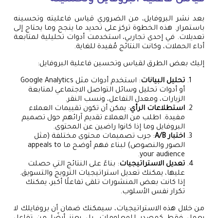
بعد نشر البروفايل، من الضروري قياس فاعليته وتحسينه
باستمرار. هذه الخطوة تركز على تحديد ما ينجح وما يحتاج إلى
تعديلات. في إحدى تجاربي، استخدمت أدوات تحليلية لمتابعة
أداء الحملات، وكانت النتائج مُفيدة للغاية.
إليك بعض الطرق لقياس وتحسين فاعلية البروفايل:
تحليل البيانات
: استخدم أدوات مثل Google Analytics
أو أدوات تحليل وسائل التواصل الاجتماعي لمتابعة
الزيارات، ومعدل التفاعل، ونسب النقر.
استطلاعات الرأي
: يمكن أن تكون تقييمات العملاء
مفيدة. اطلب من العملاء تقديم آرائهم حول تصميم
البروفايل وما إذا كانوا راضين عن المحتوى.
اختبار A/B
: جرب تصميمات محتوى مختلفة (مثل
الصور والنصوص) لبناء فهم أوضح ما appeals to
your audience.
تعديل الاستراتيجيات
: بناءً على النتائج التي حصلت
عليها، يمكنك تعديل استراتيجيات الترويج والتسويق.
إذا كانت بعض المنشورات تلقى تفاعلًا أكبر، يمكنك
تكرار نفس الأسلوب.
من خلال هذه الاستراتيجيات، سيمكنك ضمان أن بروفايلك لا