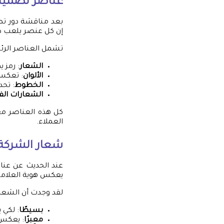
عناصر
تصميم 
بعد مناقشة دور تصم
إن كل عنصر يلعب دور
تشمل العناصر الرئ
الشعار
: رمز 
الألوان
: تعكس
الخطوط
: تحد
الشعارات الف
كل هذه العناصر معً
العملاء.
شعار الشركة
عند الحديث عن عناص
يعكس هوية العلامة ال
لقد وجدت أن الشعار
بسيطًا
: لكي 
معبرًا
: يعكس 