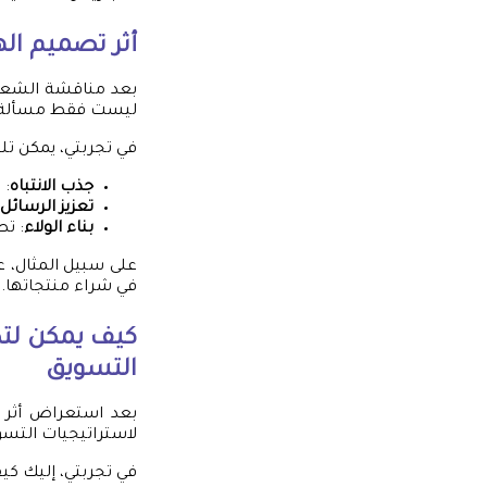
أثر تصميم ال
بعد مناقشة الشعارا
ليست فقط مسألة شكل
في تجربتي، يمكن تلخ
جذب الانتباه
: 
تعزيز الرسائل
بناء الولاء
: تص
على سبيل المثال، عن
في شراء منتجاتها. ل
كيف يمكن لتص
التسويق
بعد استعراض أثر ت
لاستراتيجيات التسوي
في تجربتي، إليك كي