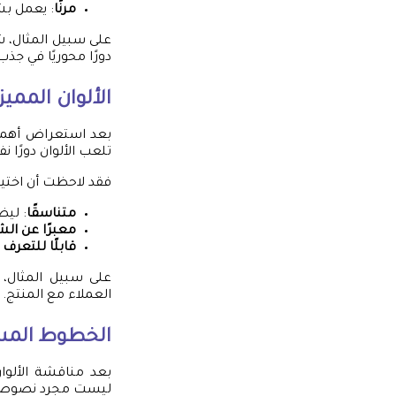
مرنًا
: يعمل ب
على سبيل المثال، ش
دورًا محوريًا في جذب 
الألوان المميز
بعد استعراض أهمية 
تلعب الألوان دورًا ن
فقد لاحظت أن اختيار
متناسقًا
: ليض
معبرًا عن ا
قابلًا للتعرف 
على سبيل المثال، ت
العملاء مع المنتج. 
الخطوط الم
بعد مناقشة الألوا
ليست مجرد نصوص، بل