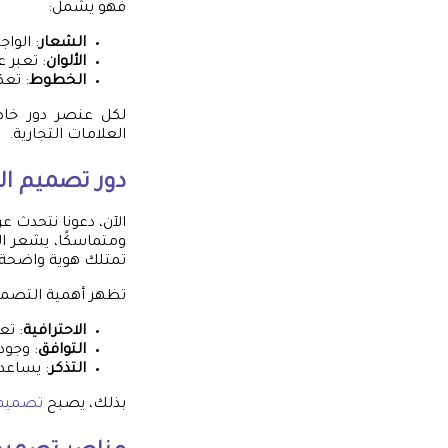
فهو يشمل:
الشعار
: الواج
الألوان
: تعبر 
الخطوط
: تع
لكل عنصر دور خاص
العلامات التجارية.
دور تصميم اله
الآن، دعونا نتحدث ع
ومتماسكًا، يشعر ال
تمتلك هوية واضحة، أك
تظهر أهمية التصميم
الاحترافية
: تع
التوافق
: وجود
التذكر
: يساعد 
بذلك، يصبح
تصميم 