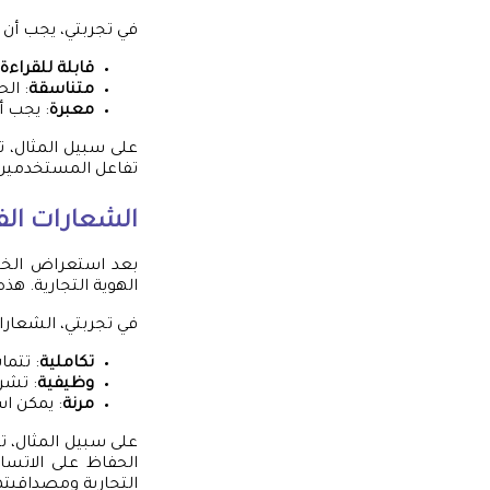
في تجربتي، يجب أن
قابلة للقراءة
متناسقة
: ال
معبرة
: يجب أ
على سبيل المثال، 
تفاعل المستخدمين. 
الشعارات الف
بعد استعراض الخطو
الهوية التجارية. ه
في تجربتي، الشعارا
تكاملية
: تتما
وظيفية
: تشر
مرنة
: يمكن ا
على سبيل المثال، ت
الحفاظ على الاتسا
التجارية ومصداقيته