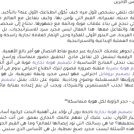
 الآخرين.
 تلتقي بشخص لأول مرة؛ كيف تُكوّن انطباعك الأول عنه؟ بالتأكيد، 
 حديثه، تعبيراته، القيم التي يؤمن بها، وكيف يتفاعل مع العالم
كي تنجح في بناء علاقات قوية ودائمة مع جمهورها، تحتاج إلى شخصي
، والتفاعل معها. هذا المقال ليس مجرد سرد للاستراتيجيات، بل 
فريدة، من البذور الأولى للفكرة وحتى الإثمار كعلامة تجارية راسخة و
ه العملية الإبداعية والاستراتيجية.
وهر علامتك التجارية عبر جميع نقاط الاتصال هو أمر بالغ الأهمية، وي
الرقمية ليشمل كل تفاعل مادي. لتحقيق حضور متماسك وراسخ في
 حيث تتجلى المبادئ الأساسية لـ
تصميم هوية تجارية
قوية في أدق الت
 هوية بصرية
متقنة ضرورة قصوى لترك انطباع احترافي يدوم في أذ
ـ
تصميم بروفايل
احترافي، فهو ليس مجرد وثيقة تعريفية، بل هو
ؤيتها المستقبلية بوضوح وجاذبية. علاوة على ذلك، يمثل
تصميم ب
 عنها لجذب المستثمرين والشركاء، ويجب أن يتم إعداده بعناية 
ق – حجر الزاوية لكل هوية متماسكة**
تصميم هوية تجارية
ناجحة دون أن نؤكد على أهمية البحث كركيزة أساس
يار الألوان، يجب عليك أن تفهم عالمك التجاري بعمق. من أنت كش
حقيقها؟ ما هي رسالتك التي تود إيصالها للعالم؟ وما هي القيم الجوه
ذه الأسئلة ليست مجرد صيغ نمطية، بل هي الأساس الذي ستبني عل