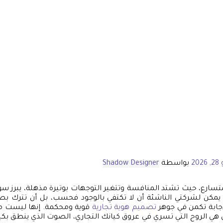
202
بواسطة
Shadow Designer
متسارع، حيث تشتد المنافسة وتتغير التوجهات بوتيرة مذهلة، يبرز سؤ
مكن لشركتي الناشئة أن لا تكتفي بالوجود فحسب، بل أن تترك بصمة
إجابة تكمن في جوهر
تصميم هوية تجارية
قوية ومحكمة. إنها ليست م
بل هي الروح التي تسري في عروق كيانك التجاري، الصوت الذي ينطق بكي