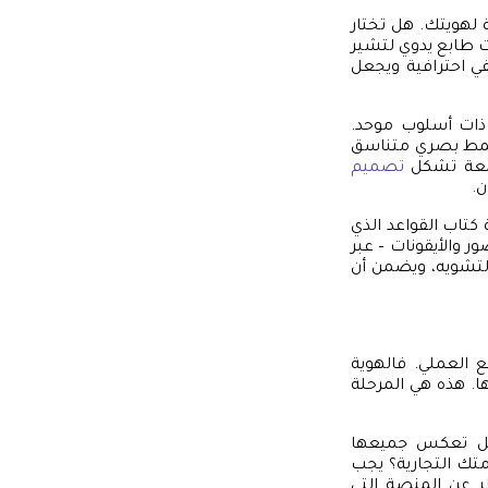
ة لهويتك. هل تختار
ات طابع يدوي لتشير
ي احترافية ويجعل
 ذات أسلوب موحد.
 نمط بصري متناسق
تمعة تشكل
تصميم
ن.
Brand G). هذا الدليل هو بمثابة كتاب القواعد الذي
ر والأيقونات – عبر
لتشويه، ويضمن أن
 العملي. فالهوية
ا. هذه هي المرحلة
هل تعكس جميعها
متك التجارية؟ يجب
ر عن المنصة التي