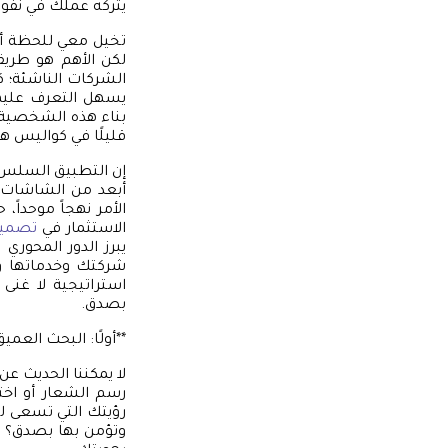
يتركه عملك في نفوس
تخيل معي للحظة أنك
لكن الأهم هو طريقة
الشركات الناشئة؛ 
يسهل التعرف عليها
بناء هذه الشخصية ال
قليلًا في كواليس هذ
إن التطبيق السلس لج
أبعد من الشاشات 
الأمر نهجاً موحداً،
الاستثمار في
تصميم
يبرز الدور المحوري ل
شركتك وخدماتها ور
استراتيجية لا غنى
بصدق.
**أولًا: البحث العمي
لا يمكننا الحديث عن
رسم الشعار أو اخت
رؤيتك التي تسعى لت
وتؤمن بها بصدق؟ ه