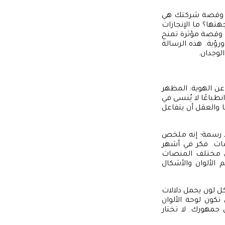
ص، وقصة شركتك هي
تها؟ ما الإنجازات
ة وقصة مؤثرة تمنح
ورؤية. هذه الرسالة
لوجدان.
ث عن الهوية: المظهر
طباعًا لا يُنسى في
ا والعقل أن يتفاعل
رد رسمة؛ إنه ملخص
مات. فكر في أشهر
لى مختلف المنصات
 الألوان والأشكال
كل لون يحمل دلالات
تكون لوحة الألوان
جمهورك. لا تختار