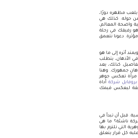
يلعب مظهره دورًا،
 من حوله. كذلك هي
ة واضحة المعالم،
هو رفيقك في رحلة
مؤثرة. دعونا نتعمق
متد أثره إلى ما هو
 الأذهان، يتطلب
فاصيل. كذلك، يعد
هان جمهورك. وهنا
 مرآة تعكس جوهر
روفايل شركة
أداة
فائقة ليعكس قيمك
ية. قبل أن تبدأ في
ركة ناشئة؟ ما هي
رية التي تلتزم بها
يه كل قرار يتعلق