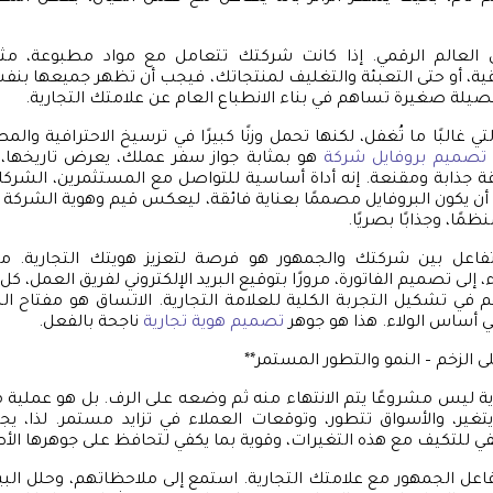
ى العالم الرقمي. إذا كانت شركتك تتعامل مع مواد مطبوعة، م
ة، أو حتى التعبئة والتغليف لمنتجاتك، فيجب أن تظهر جميعها بنف
يلة صغيرة تساهم في بناء الانطباع العام عن علامتك التجارية.
ي غالبًا ما تُغفل، لكنها تحمل وزنًا كبيرًا في ترسيخ الاحترافية وال
تصميم بروفايل شركة
هو بمثابة جواز سفر عملك، يعرض تاريخها، خد
 جذابة ومقنعة. إنه أداة أساسية للتواصل مع المستثمرين، الشركا
ب أن يكون البروفايل مصممًا بعناية فائقة، ليعكس قيم وهوية الشركة
نظمًا، وجذابًا بصريًا.
 تفاعل بين شركتك والجمهور هو فرصة لتعزيز هويتك التجارية. م
إلى تصميم الفاتورة، مرورًا بتوقيع البريد الإلكتروني لفريق العمل، كل
ي تشكيل التجربة الكلية للعلامة التجارية. الاتساق هو مفتاح الن
هي أساس الولاء. هذا هو جوهر
تصميم هوية تجارية
ناجحة بالفعل.
ى الزخم – النمو والتطور المستمر**
وية ليس مشروعًا يتم الانتهاء منه ثم وضعه على الرف. بل هو عملية 
يتغير، والأسواق تتطور، وتوقعات العملاء في تزايد مستمر. لذا، 
كفي للتكيف مع هذه التغيرات، وقوية بما يكفي لتحافظ على جوهرها الأ
تفاعل الجمهور مع علامتك التجارية. استمع إلى ملاحظاتهم، وحلل البي