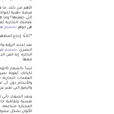
الأهم من ذلك، ما 
فرصة ذهبية للتواصل
التي حققتها؟ وما ه
علامتك التجارية بُع
هي جوهر
تصميم هوي
**ثالثًا: إبداع المظ
بعد تحديد الرؤية وال
البصري.
تصميم هوي
الذاكرة. إنه الفن ا
معها.
لنبدأ بالشعار (الل
لكيانك، أيقونة بص
العلامات التجارية
والأحجام دون أن تف
والرموز التي تعبر ع
وبعد الشعار، تأتي ل
نفسية وثقافية خاصة
المختارة متناغمة،
الألوان بشكل عشوائي