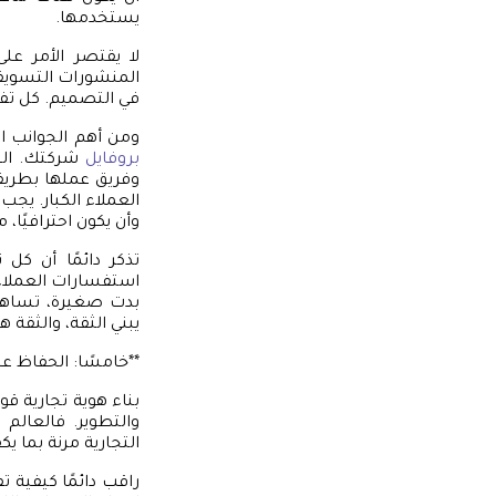
يستخدمها.
لا يقتصر الأمر عل
المنشورات التسويقي
في التصميم. كل تفص
ومن أهم الجوانب الت
بروفايل
شركتك. الـ
وفريق عملها بطريقة
العملاء الكبار. يج
وأن يكون احترافيًا، م
تذكر دائمًا أن كل
استفسارات العملاء، 
بدت صغيرة، تساهم ف
يبني الثقة، والثقة 
**خامسًا: الحفاظ عل
بناء هوية تجارية ق
والتطوير. فالعالم 
التجارية مرنة بما ي
راقب دائمًا كيفية 