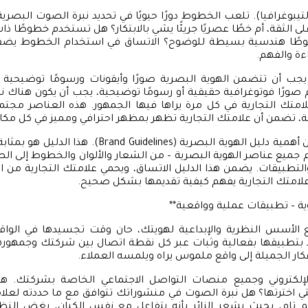
تيبوغرافيا). تلعب الخطوط دورًا حيويًا في تحديد نبرة الصوت البصري
على الثقة، أم خطًا عصريًا جريئًا يشي بالابتكار؟ هل تستخدم خطوطًا ذ
طوطًا هندسية بسيطة للوضوح؟ الاتساق في استخدام الخطوط يضف
ءة والفهم.
 يجب أن تتضمن الهوية البصرية صورًا وأيقونات ورسومًا توضيحية
ورًا فوتوغرافية حقيقية أو رسومًا توضيحية، يجب أن يكون هناك
ك التجارية في كل مرة يراها فيها الجمهور. هذه العناصر مج
، تضمن أن علامتك التجارية تظهر بمظهر احترافي ومميز في كل مكا
لا يمكن التغاضي عن أهمية دليل الهوية البصرية (uidelines
 جميع عناصر الهوية البصرية – من الشعار والألوان والخطوط إلى الصو
تطبيقات. يضمن هذا الدليل الاتساق، ويحمي علامتك التجارية من ا
لامتك التجارية يفهم كيفية تقديمها بشكل صحيح.
وية – تطبيقات عملية وواقعية**
لأسس النظرية والإبداعية لهويتك، حان وقت تجسيدها في الواقع
إلا بتطبيقها بفعالية وثبات عبر كل نقطة اتصال بين شركتك وجمهوره
فكار الجميلة إلى واقع ملموس يراه ويلمسه العملاء.
إلكتروني وجميع منصات التواصل الاجتماعي الخاصة بشركتك. 
تي اخترتها؟ هل نبرة الصوت في منشوراتك تتوافق مع ما حددته لعلا
م تام، بحيث يشعر الزائر بأنه يتفاعل مع نفس الكيان، بغض النظ