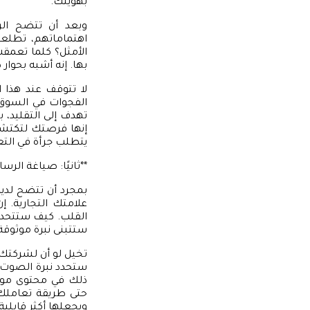
بهويتك.
وبعد أن تتضح الر
اهتماماتهم، تطلعا
الأمثل؟ كلما تعمق
بها. إنه أشبه بحوار
لا تتوقف عند هذا ا
الفجوات في السوق 
تهدف إلى التقليد، 
إنها فرصتك لتكتشف
يتطلب جرأة في التعبي
**ثانيًا: صياغة الرس
بمجرد أن تتضح لدي
علامتك التجارية. إ
القلب. كيف ستتحدث
ستتبنى نبرة موثوقة
تخيل لو أن لشركتك
ستحدد نبرة الصوت ل
ذلك في محتوى موقعك
حتى طريقة تعاملك 
ويجعلها أكثر قابلية 