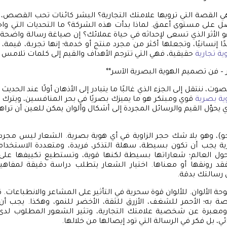
هي القصة التي ترويها علامتك التجارية؟ البشر كائنات تحب القص
 على مستوى أعمق. لماذا بدأت هذه الشركة؟ ما التحديات التي واجه
و الأثر الذي تسعى لإحداثه في حياة عملائك؟ إن صياغة رسالة واضح
دًا إنسانيًا، وتجعلها أكثر من مجرد منتج أو خدمة؛ إنها تجربة، قيمة، 
ة تجارية
حقيقية، فهي التي تترجم الأهداف والقيم إلى كلمات تلامس ا
هر – فن تصميم الهوية البصرية الآسر**
صوت، ننتقل إلى الجزء الذي غالبًا ما يتبادر إلى الأذهان أولًا عند الحدي
ة بصرية
قوي ومبتكر هو ما يميزك بصريًا في بحر المنافسين، ويترك ان
لذي يحوّل القيم والرسائل المجردة إلى أشكال وألوان يمكن للعين أن تراه
وجو)، وهو بلا شك حجر الزاوية في أي هوية بصرية. الشعار ليس مج
رية يجب أن تكون بسيطة، سهلة التذكر، فريدة، ومتعددة الاستخدا
 حول العالم؛ شعاراتها بسيطة لكنها قوية، وتستطيع تكييفها ع
قد رونقها أو معناها. اختيار الشعار يتطلب دراسة دقيقة لمفاهيم
ن رسالتك بدقة.
وحة الألوان. للألوان قوة سحرية في التأثير على المشاعر والانطباعات. 
 به؛ الأحمر للشغف، الأزرق للثقة، الأخضر للنمو، وهكذا. يجب أن 
 ومعبرة عن شخصية علامتك التجارية، وتثير الشعور المطلوب لدى 
، بل فكر في الرسالة التي تود إيصالها من خلالها.