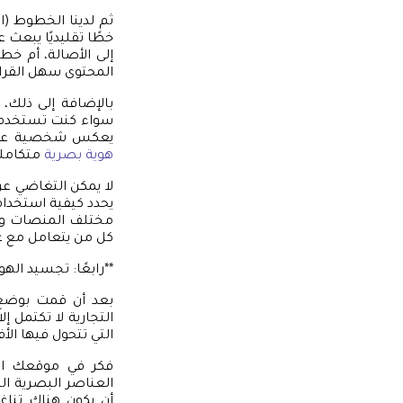
ثم لدينا الخطوط (ال
خطًا تقليديًا يبعث 
إلى الأصالة، أم خ
المحتوى سهل القرا
بالإضافة إلى ذلك،
سواء كنت تستخدم ص
يعكس شخصية علامت
هوية بصرية
متكاملة
يحدد كيفية استخدام
مختلف المنصات وال
كل من يتعامل مع ع
**رابعًا: تجسيد اله
بعد أن قمت بوضع ا
التجارية لا تكتمل 
التي تتحول فيها الأ
فكر في موقعك ال
العناصر البصرية ال
أن يكون هناك تناغ