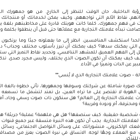
ؤية الداخلية، حان الوقت للنظر إلى الخارج. من هو جمهورك 
تهم، نقاط الألم التي تواجههم، وكيف يمكن لخدماتك أو منتجاتك 
ت في فهم جمهورك، كلما كانت هويتك قادرة على مخاطبتهم بلغة 
 صامت تبدأه علامتك التجارية مع عملائها حتى قبل أن ينطقوا بكلمة وا
لحد! استكشف المنافسين. انظر إلى ما يفعلونه جيدًا وما يرتكبون
التي يمكنك سدها؟ كيف يمكنك أن تبرز بأسلوب مختلف وجذاب؟ در
بل إلى الفهم العميق للمشهد التنافسي، وتحديد نقاط التميز التي س
 كيف يمكنك أن تكون الصوت الذي يختلف، وليس مجرد صدى. تذكر أ
ر عن الذات وتميزًا في الأداء.
الة – صوت علامتك التجارية الذي لا يُنسى**
ك صورة شاملة عن شركتك وسوقها وجمهورها، تأتي خطوة بالغة ال
ن الهوية لا تقتصر على ما تراه العين، بل تمتد لتشمل ما تسمعه 
 علامتك التجارية إلى العالم؟ هل ستكون ذات صوت رسمي وجاد، أم
 ومحترفة، أم ودودة وقريبة؟
 شخصية حقيقية. كيف ستصفها؟ هل هي ملهمة؟ عملية؟ جريئة؟ هذ
علامتك التجارية. يجب أن تكون هذه النبرة متسقة عبر جميع قنوات 
 الإلكتروني، منشوراتك على وسائل التواصل الاجتماعي، رسائل البر
مع العملاء وجهًا لوجه. الاتساق في نبرة الصوت يعزز من مصداقية 
للتذكر.