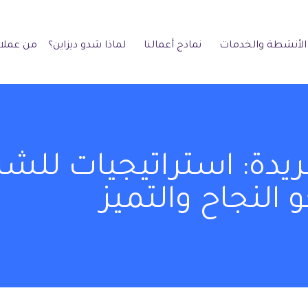
الأنشطة والخدمات
نماذج أعمالنا
لماذا شدو ديزاين؟
من عملائ
فريدة: استراتيجيات للش
 النجاح والتميز