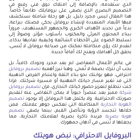
الذي ستقدمه، بالإضافة إلى امتلاك ذوق فني رفيع في
التصميم البصري الذي يضفي على بروفايلك طابعاً خاصاً.
هذا المقال ليس مجرد دليل، بل هو رحلة شاملة نستكشف
فيها الأبعاد المتعددة لإنشاء بروفايل يحكي قصتك ببراعة،
بدءاً من تحديد الأهداف الكبرى والجمهور المستهدف، مروراً
ببناء المحتوى المرئي والمكتوب بأسلوب مؤثر، وصولاً إلى
تسليط الضوء على الأخطاء الشائعة وكيفية تفاديها بذكاء،
لنقدم لك رؤى متكاملة تمكنك من صياغة بروفايل لا يُنسى،
يحقق كل أهدافك ويفتح لك آفاقاً جديدة.
في عالم الأعمال المعاصر، لم يعد مجرد وجودك كافياً، بل
يجب أن تترك بصمة لا تُمحى. وهنا تبرز أهمية
تصميم بروفايل
احترافي، فهو بوابتك نحو بناء الثقة واغتنام الفرص الذهبية
التي قد تغير مسار حياتك المهنية أو مسيرة شركتك. فإذا
كنت تتطلع لتعزيز حضور كيانك التجاري، فإن
تصميم بروفايل
شركة
مميز يعد عنصراً حيوياً لا يمكن التغاضي عنه لتقديم
صورتك الاحترافية. ولا يكتمل هذا البروفايل إلا بوجود
تصميم
الهوية التجارية
المتكاملة التي تعكس جوهر علامتك. فمن
خلالها تتجسد الرؤية وتتأصل القيم، بينما يضفي
تصميم
هوية بصرية
فريدة ذاكرة بصرية لعلامتك التجارية، مما
يجعلها لا تُنسى في أذهان جمهورك.
البروفايل الاحترافي: نبض هويتك