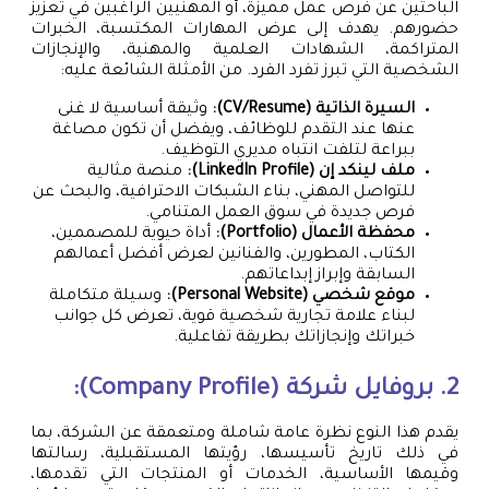
الباحثين عن فرص عمل مميزة، أو المهنيين الراغبين في تعزيز
حضورهم. يهدف إلى عرض المهارات المكتسبة، الخبرات
المتراكمة، الشهادات العلمية والمهنية، والإنجازات
الشخصية التي تبرز تفرد الفرد. من الأمثلة الشائعة عليه:
السيرة الذاتية (CV/Resume):
وثيقة أساسية لا غنى
عنها عند التقدم للوظائف، ويفضل أن تكون مصاغة
ببراعة لتلفت انتباه مديري التوظيف.
ملف لينكد إن (LinkedIn Profile):
منصة مثالية
للتواصل المهني، بناء الشبكات الاحترافية، والبحث عن
فرص جديدة في سوق العمل المتنامي.
محفظة الأعمال (Portfolio):
أداة حيوية للمصممين،
الكتاب، المطورين، والفنانين لعرض أفضل أعمالهم
السابقة وإبراز إبداعاتهم.
موقع شخصي (Personal Website):
وسيلة متكاملة
لبناء علامة تجارية شخصية قوية، تعرض كل جوانب
خبراتك وإنجازاتك بطريقة تفاعلية.
2.
بروفايل شركة
(Company Profile):
يقدم هذا النوع نظرة عامة شاملة ومتعمقة عن الشركة، بما
في ذلك تاريخ تأسيسها، رؤيتها المستقبلية، رسالتها
وقيمها الأساسية، الخدمات أو المنتجات التي تقدمها،