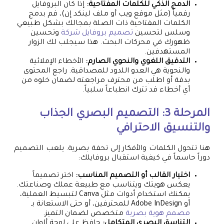
الدمج الذكي للكلمات المفتاحية:
إذا كان البروفايل
رقمياً (مثل موقع ويب أو ملف لينكد إن)، قم بدمج
الكلمات المفتاحية ذات الصلة بمجالك بشكل طبيعي
وسلس لتحسين
تصميم بروفايل شركة
وتحسين
ظهورك في محركات البحث. هذا سيجلب لك الزوار
المستهدفين.
التدقيق اللغوي والنحوي الصارم:
الأخطاء الإملائية
والنحوية هي العدو اللدود للمصداقية. راجع المحتوى
بدقة أو اطلب من محترف مراجعته لضمان خلوه من
أي أخطاء قد تترك انطباعاً سلبياً.
المرحلة 3: التصميم البصري الجذاب
والتنسيق الاحترافي
هنا تتحول الكلمات والأفكار إلى تحفة بصرية. يلعب التصميم
دوراً حاسماً في كيفية استقبال بروفايلك:
اختيار القالب أو التصميم المناسب:
اختر تصميماً
يعكس هويتك ويتناسب مع طبيعة عملك وصناعتك.
يمكنك استخدام أدوات مثل Canva لتبسيط العملية،
أو Adobe InDesign للمحترفين، أو حتى الاستعانة بـ
مصمم هوية بصرية
متخصص لضمان التميز.
التناسق البصري المتكامل:
حافظ على لوحة ألوان