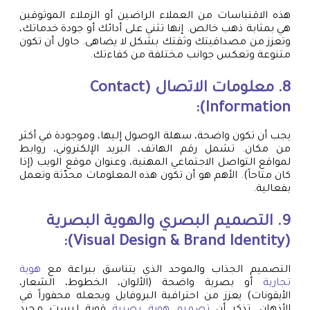
هذه الاقتباسات من العملاء الراضين أو الزملاء الموثوقين
هي بمثابة ذهب خالص. إنها تثني على أدائك أو جودة خدماتك،
وتعزز من مصداقيتك وثقتك بشكل لا يضاهى. حاول أن تكون
متنوعة وتعكس جوانب مختلفة من كفاءتك.
8. معلومات الاتصال (Contact
Information):
يجب أن تكون واضحة، سهلة الوصول إليها، وموجودة في أكثر
من مكان. تشمل رقم الهاتف، البريد الإلكتروني، روابط
لمواقع التواصل الاجتماعي المهنية، وعنوان موقع الويب (إذا
كان متاحاً). الأهم هو أن تكون هذه المعلومات محدّثة وتعمل
بفعالية.
9. التصميم البصري والهوية البصرية
(Visual Design & Brand Identity):
التصميم الجذاب والموحد الذي يتناسق ببراعة مع
هوية
تجارية
أو بصرية واضحة (الألوان، الخطوط، الشعار،
الأيقونات) يعزز من احترافية البروفايل ويجعله محفوراً في
الأذهان. تذكر أن
تصميم هوية بصرية
قوية ليست مجرد