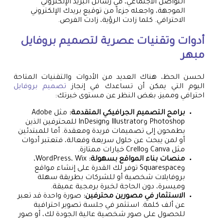
التواصل الاجتماعي، في رسائل البريد الإلكتروني
الموجهة، واجعله جزءاً من توقيع بريدك الإلكتروني
الاحترافي. كلما زادت الرؤية، زادت الفرص.
أدوات وتقنيات عصرية لتصميم بروفايل
مبهر
لحسن الحظ، هناك العديد من الأدوات والتقنيات المتاحة
اليوم التي يمكن أن تساعدك في إنجاز
تصميم بروفايل
احترافي ومميز، بغض النظر عن مستوى خبرتك:
برامج التصميم الجرافيكي المتقدمة:
مثل Adobe
Photoshop وIllustrator وInDesign للمحترفين الذين
يطمحون إلى تصميمات فريدة ومعقدة. أما للمبتدئين
أو لمن يبحث عن حلول سريعة وفعالة، فتعتبر أدوات
مثل Canva وCrello خيارات ممتازة.
منصات بناء المواقع بسهولة:
WordPress، Wix،
وSquarespace توفر لك القدرة على إنشاء مواقع
بروفايلات شخصية أو للشركات بطريقة سهلة
وميسرة، دون الحاجة لخبرة برمجية عميقة.
الاستثمار في مصورين محترفين:
صورة واحدة قد تعبر
عن ألف كلمة. استثمر في جلسة تصوير احترافية
للحصول على صور شخصية عالية الجودة لك، أو صور