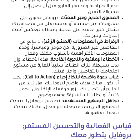
الخطوط غير المقروءة، أو التصميم الفوضوي يعكس
عدم الاحترافية وقد ينفر القارئ قبل أن يصل إلى
محتواك الثمين.
المحتوى القديم وغير المحدّث:
بروفايل يحتوي على
معلومات غير صحيحة أو قديمة يقلل من مصداقيتك
بشكل كبير. حافظ على تحديثه بانتظام ليعكس أحدث
إنجازاتك وخبراتك.
الإفراط في المعلومات (الحشو الزائد):
لا تبالغ في
التفاصيل غير الضرورية. كن موجزاً ومباشراً، وقدم
المعلومات الأكثر أهمية بأسلوب مكثف وفعال.
الأخطاء الإملائية والنحوية الفادحة:
هذه الأخطاء، وإن
بدت بسيطة، تترك انطباعاً سلبياً للغاية عن مستوى
اهتمامك بالتفاصيل واحترافيتك.
غياب دعوة واضحة لاتخاذ إجراء (Call to Action):
يجب
أن يكون هناك هدف واضح لبروفايلك. هل تريد من
القارئ أن يتصل بك، يزور موقعك الإلكتروني، يحمل
كتيباً، أو يطلب استشارة؟ وجهه بوضوح.
تجاهل الجمهور المستهدف:
تصميم بروفايل لا يتحدث
للجمهور الذي تحدده يجعله غير فعال، فكأنك تتحدث
بلغة لا يفهمونها.
قياس الفعالية والتحسين المستمر:
بروفايل يتطور معك