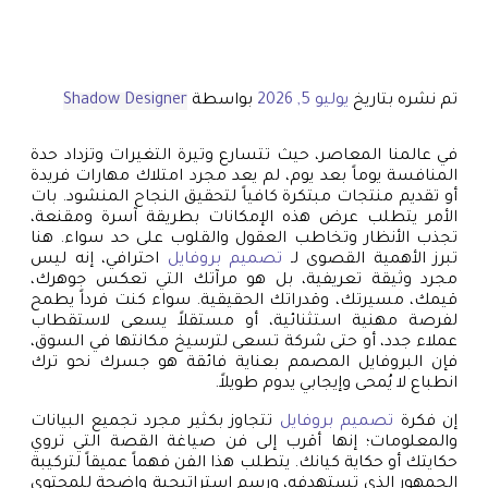
تم نشره بتاريخ
يوليو 5, 2026
بواسطة
Shadow Designer
في عالمنا المعاصر، حيث تتسارع وتيرة التغيرات وتزداد حدة
المنافسة يوماً بعد يوم، لم يعد مجرد امتلاك مهارات فريدة
أو تقديم منتجات مبتكرة كافياً لتحقيق النجاح المنشود. بات
الأمر يتطلب عرض هذه الإمكانات بطريقة آسرة ومقنعة،
تجذب الأنظار وتخاطب العقول والقلوب على حد سواء. هنا
تبرز الأهمية القصوى لـ
تصميم بروفايل
احترافي، إنه ليس
مجرد وثيقة تعريفية، بل هو مرآتك التي تعكس جوهرك،
قيمك، مسيرتك، وقدراتك الحقيقية. سواء كنت فرداً يطمح
لفرصة مهنية استثنائية، أو مستقلاً يسعى لاستقطاب
عملاء جدد، أو حتى شركة تسعى لترسيخ مكانتها في السوق،
فإن البروفايل المصمم بعناية فائقة هو جسرك نحو ترك
انطباع لا يُمحى وإيجابي يدوم طويلاً.
إن فكرة
تصميم بروفايل
تتجاوز بكثير مجرد تجميع البيانات
والمعلومات؛ إنها أقرب إلى فن صياغة القصة التي تروي
حكايتك أو حكاية كيانك. يتطلب هذا الفن فهماً عميقاً لتركيبة
الجمهور الذي تستهدفه، ورسم استراتيجية واضحة للمحتوى