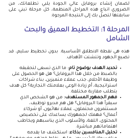
لضمان إنشاء بروفايل عالي الجودة يلبي تطلعاتك، من
الضروري اتباع هذه المراحل المنظمة، كل مرحلة تبني على
سابقتها لتصل بك إلى النتيجة المرجوة:
المرحلة 1: التخطيط العميق والبحث
الشامل
هذه هي نقطة الانطلاق الأساسية. بدون تخطيط سليم، قد
تضيع الجهود وتتشتت الأهداف.
تحديد الهدف بوضوح تام:
ما الذي تسعى لتحقيقه
بالضبط من خلال هذا البروفايل؟ هل هو الحصول على
وظيفة الأحلام، جذب عملاء متميزين، بناء شراكات
استراتيجية، أم زيادة الوعي بعلامتك التجارية؟ كل هدف
يتطلب مقاربة مختلفة.
فهم الجمهور المستهدف:
من هو الشخص الذي
سيقرأ هذا البروفايل؟ هل هم مديرو توظيف،
مستثمرون محتملون، عملاء نهائيون، أو شركاء
أعمال؟ فهمك لجمهورك يساعدك على تخصيص
المحتوى، اللغة، والأسلوب الذي يناسبهم ويخاطب
اهتماماتهم مباشرة.
تحليل المنافسين بذكاء:
استكشف ما يقدمه