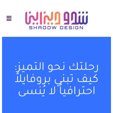
رحلتك نحو التميز:
كيف تبني بروفايلاً
احترافياً لا يُنسى