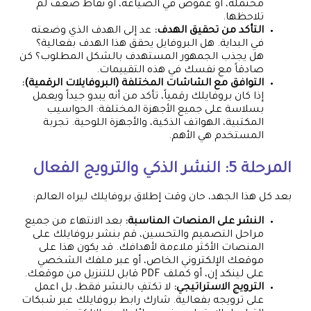
محتملة، أو غموض في الصياغة، أو نقاط ضعف لم
تلاحظها.
التأكد من تحقيق الهدف:
عد إلى الهدف الذي وضعته
في البداية. هل البروفايل يحقق هذا الهدف بفعالية؟
هل يجذب الجمهور المستهدف بالشكل المطلوب؟ كن
صادقاً مع نفسك في هذه التقييمات.
التوافق مع الشاشات المختلفة (البروفايلات الرقمية):
إذا كان بروفايلك رقمياً، تأكد من أنه يبدو جيداً ويعمل
بسلاسة على جميع الأجهزة المختلفة: الحواسيب
المكتبية، الهواتف الذكية، والأجهزة اللوحية. تجربة
المستخدم هي الأهم.
المرحلة 5: النشر الذكي والترويج الفعال
بعد كل هذا الجهد، حان وقت إطلاق بروفايلك ليراه العالم:
النشر على المنصات المناسبة:
بعد الانتهاء من جميع
مراحل التصميم والتحسين، قم بنشر بروفايلك على
المنصات الأكثر ملاءمة لأهدافك. قد يكون هذا على
موقعك الإلكتروني الخاص، أو عبر ملفك الشخصي
على لينكد إن، أو كملف PDF قابل للتنزيل من موقعك.
الترويج الاستراتيجي:
لا تكتفِ بالنشر فقط، بل اعمل
على ترويجه بفعالية. شارك رابط بروفايلك عبر شبكات