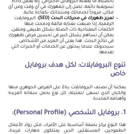
بالضبط ما يفعله البروفايل الاحترافي. إنه يعمل كأداة
تسويقية دائمة، تصل إلى جمهورك في أي وقت ومن أي
مكان، مروجاً لخدماتك ومنتجاتك بكفاءة عالية.
تعزيز ظهورك في محركات البحث (SEO):
البروفايلات
الرقمية، إذا صيغت بعناية فائقة ودمجت فيها
الكلمات المفتاحية ذات الصلة بشكل طبيعي ومتقن،
يمكن أن تساهم بشكل كبير في تحسين فرص ظهورك
في نتائج البحث. هذا يعني أن المزيد من الأشخاص
سيجدونك عندما يبحثون عن الخدمات أو الخبرات التي
تقدمها.
تنوع البروفايلات: لكل هدف بروفايل
خاص
يمكننا أن نصنف البروفايلات بناءً على الغرض الجوهري منها
والكيان الذي تسعى لتمثيله، كل نوع يحمل سماته الفريدة
وأهدافه المحددة:
1. بروفايل الشخصي (Personal Profile):
هذا النوع يركز بصفة أساسية على الأفراد، مثل رواد الأعمال
الطموحين، المستقلين الذين يمتلكون مهارات فريدة،