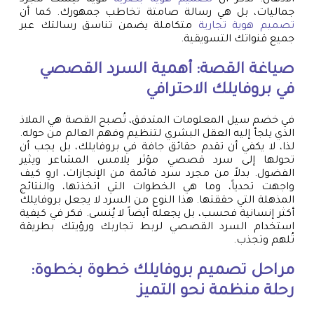
جماليات، بل هي رسالة صامتة تخاطب جمهورك. كما أن
تصميم هوية تجارية
متكاملة يضمن تناسق رسالتك عبر
جميع قنواتك التسويقية.
صياغة القصة: أهمية السرد القصصي
في بروفايلك الاحترافي
في خضم سيل المعلومات المتدفق، تُصبح القصة هي الملاذ
الذي يلجأ إليه العقل البشري لتنظيم وفهم العالم من حوله.
لذا، لا يكفي أن تقدم حقائق جافة في بروفايلك، بل يجب أن
تحولها إلى سرد قصصي مؤثر يلامس المشاعر ويثير
الفضول. بدلاً من مجرد سرد قائمة من الإنجازات، اروِ كيف
واجهت تحدياً، وما هي الخطوات التي اتخذتها، والنتائج
المذهلة التي حققتها. هذا النوع من السرد لا يجعل بروفايلك
أكثر إنسانية فحسب، بل يجعله أيضاً لا يُنسى. فكر في كيفية
استخدام السرد القصصي لربط تجاربك ورؤيتك بطريقة
تُلهم وتجذب.
مراحل تصميم بروفايلك خطوة بخطوة:
رحلة منظمة نحو التميز