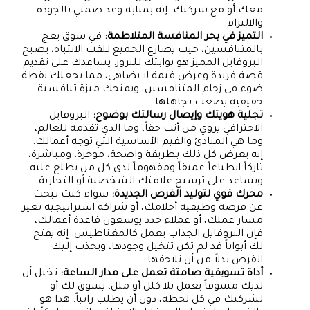
معك أو مع شركتك. إنه بمثابة وعد ضمني بالجودة
والالتزام.
التميز في بحر المنافسة المتلاطمة:
في سوق يعج
بالمتنافسين، حيث يصارع الجميع للفت الانتباه، يصبح
البروفايل المميز هو بوابتك للبروز. يساعدك على تقديم
قصة فريدة وعرض قيمة لا يضاهى، مما يجعلك نقطة
ضوء في زحام المتنافسين، ويمنحك ميزة تنافسية
حقيقية يصعب تجاهلها.
تجلية هويتك وإيصال رسالتك بوضوح:
البروفايل
الاحترافي يروي من أنت حقاً، وما الذي تقدمه للعالم،
وما هي المبادئ والقيم الأساسية التي توجه أعمالك.
إنه يعرض كل ذلك بطريقة واضحة، موجزة، ومباشرة،
تاركاً انطباعاً عميقاً ومفهوماً لدى كل من يطلع عليه،
ويساعد على ترسيخ علامتك الشخصية أو التجارية.
محرك قوي لتوليد الفرص الجديدة:
سواء كنت تبحث
عن فرصة وظيفية أحلامك، أو شراكة استراتيجية تغير
مسار عملك، أو عملاء جدد يوسعون قاعدة أعمالك،
فإن البروفايل الجذاب يعمل كالمغناطيس. إنه يفتح
لك أبواباً قد لم تكن تتخيل وجودها، ويجذب إليك
الفرص بدلاً من أن تلاحقها.
أداة تسويقية صامتة تعمل على مدار الساعة:
تخيل أن
لديك مسوقاً يعمل بلا كلل أو ملل، يسوق لك أو
لشركتك في كل لحظة، دون أن يطلب راتباً. هذا هو