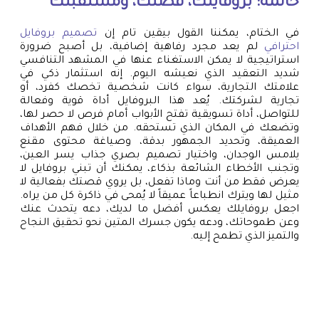
خاتمة: بروفايلك، قصتك، ومستقبلك
في الختام، يمكننا القول بيقين تام إن
تصميم بروفايل
احترافي
لم يعد مجرد رفاهية إضافية، بل أصبح ضرورة
استراتيجية لا يمكن الاستغناء عنها في المشهد التنافسي
شديد التعقيد الذي نعيشه اليوم. إنه استثمار ذكي في
علامتك التجارية، سواء كانت شخصية تخصك كفرد، أو
تجارية لشركتك. يُعد هذا البروفايل أداة قوية وفعالة
للتواصل، أداة تسويقية تفتح الأبواب أمام فرص لا حصر لها،
وتضعك في المكان الذي تستحقه. من خلال فهم الأهداف
العميقة، وتحديد الجمهور بدقة، وصياغة محتوى مقنع
يلامس الوجدان، واختيار تصميم بصري جذاب يسر العين،
وتجنب الأخطاء الشائعة بذكاء، يمكنك أن تبني بروفايل لا
يعرض فقط من أنت وماذا تفعل، بل يروي قصتك بفعالية لا
مثيل لها ويترك انطباعاً عميقاً لا يُمحى في ذاكرة كل من يراه.
اجعل بروفايلك يعكس أفضل ما لديك، دعه يتحدث عنك
وعن طموحاتك، ودعه يكون جسرك المتين نحو تحقيق النجاح
والتميز الذي تطمح إليه.