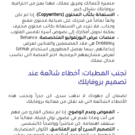
متميزة لأعمالك وفريق عملك، فهذا يعزز من احترافية
بروفايلك بشكل كبير.
الاستعانة بكتّاب المحتوى (Copywriters):
إذا لم تكن
واثقاً تماماً من قدرتك على صياغة محتوى مقنع
وجذاب، فلا تتردد في الاستعانة بكاتب محتوى محترف.
يمكنه تحويل أفكارك إلى نصوص آسرة تلامس القلوب.
منصات عرض البورتفوليو المتخصصة:
Behance
وDribbble هي ملاذ المصممين والفنانين لعرض
إبداعاتهم، بينما يفضل المطورون استخدام GitHub
لعرض مشاريعهم البرمجية. اختر المنصة التي تناسب
مجال عملك.
تجنب المطبات: أخطاء شائعة عند
تصميم بروفايلك
لضمان أن جهودك لا تذهب سدى، كن حذراً وتجنب هذه
الأخطاء الشائعة التي قد تقلل من فعالية بروفايلك:
الغموض وعدم الوضوح:
إذا لم يتمكن القارئ من فهم
من أنت وماذا تقدم في غضون ثوانٍ قليلة، فغالباً ما
ستفقد اهتمامه. كن مباشراً وواضحاً كالشمس.
التصميم السيئ أو غير المتناسق:
الألوان المتضاربة،