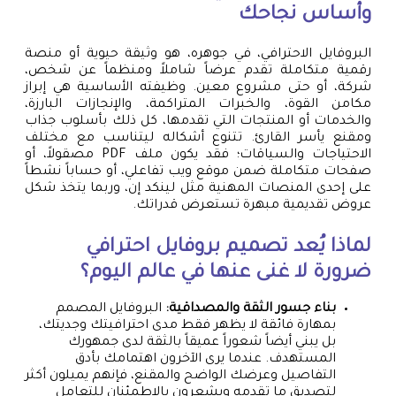
وأساس نجاحك
البروفايل الاحترافي، في جوهره، هو وثيقة حيوية أو منصة
رقمية متكاملة تقدم عرضاً شاملاً ومنظماً عن شخص،
شركة، أو حتى مشروع معين. وظيفته الأساسية هي إبراز
مكامن القوة، والخبرات المتراكمة، والإنجازات البارزة،
والخدمات أو المنتجات التي تقدمها، كل ذلك بأسلوب جذاب
ومقنع يأسر القارئ. تتنوع أشكاله ليتناسب مع مختلف
الاحتياجات والسياقات؛ فقد يكون ملف PDF مصقولاً، أو
صفحات متكاملة ضمن موقع ويب تفاعلي، أو حساباً نشطاً
على إحدى المنصات المهنية مثل لينكد إن، وربما يتخذ شكل
عروض تقديمية مبهرة تستعرض قدراتك.
لماذا يُعد
تصميم بروفايل احترافي
ضرورة لا غنى عنها في عالم اليوم؟
بناء جسور الثقة والمصداقية:
البروفايل المصمم
بمهارة فائقة لا يظهر فقط مدى احترافيتك وجديتك،
بل يبني أيضاً شعوراً عميقاً بالثقة لدى جمهورك
المستهدف. عندما يرى الآخرون اهتمامك بأدق
التفاصيل وعرضك الواضح والمقنع، فإنهم يميلون أكثر
لتصديق ما تقدمه ويشعرون بالاطمئنان للتعامل