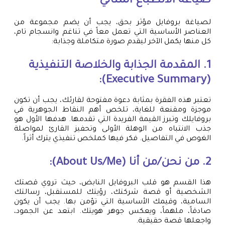
صياغة الانطباع المثالي
لصياغة بروفايل مؤثر بحق، يجب أن يضم مجموعة من
العناصر الأساسية التي تعمل معاً في تناغم وانسجام تام،
كل منها يكمل الآخر ليقدم صورة متكاملة وجذابة:
1. المقدمة الجذابة والخلاصة التنفيذية
(Executive Summary):
تعتبر هذه الفقرة بمثابة دعوة مفتوحة لقارئك، يجب أن تكون
موجزة ومقنعة للغاية، تلخص أهم النقاط الجوهرية في
بروفايلك وتبرز القيمة الفريدة التي تقدمها. هدفها الأول هو
جذب الانتباه من الوهلة الأولى وتحفيز القارئ لمواصلة
الغوص في التفاصيل. فكر فيها كملخص تنفيذي يترك أثراً.
2. من نحن/من أنا (About Us/Me):
هذا القسم هو قلب البروفايل النابض، حيث تروي قصتك
الشخصية أو قصة شركتك، رؤيتك للمستقبل، رسالتك
السامية، وقيمك الأساسية التي تؤمن بها. يجب أن يكون
صادقاً، ملهماً، ويعكس جوهر هويتك. ابتعد عن الجمود،
واجعلها قصة حقيقية.