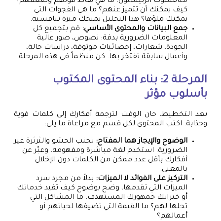
منافسوك الرئيسيون. ما هي نقاط قوتهم وضعفهم؟
كيف يمكنك أن تتميز عنهم؟ ما هي الفجوات التي
يمكنك ملؤها؟ هذا التحليل يمنحك ميزة تنافسية.
جمع البيانات والمحتوى الأساسي:
قم بتجميع كل
المعلومات الضرورية بدقة: نصوص، صور عالية
الجودة، شعارات، إحصائيات موثوقة، دراسات حالة،
وأعمال سابقة تفتخر بها. كن منظماً في هذه المرحلة.
المرحلة 2: بناء المحتوى المكتوب
بأسلوب مؤثر
بعد التخطيط، حان الوقت لترجمة أفكارك إلى كلمات قوية
وجذابة. اكتب المحتوى لكل قسم مع مراعاة ما يلي:
الوضوح والإيجاز هما المفتاح:
تجنب الحشو والثرثرة غير
الضرورية. استخدم لغة مباشرة ومفهومة، وعبّر عن
أفكارك بأقل عدد ممكن من الكلمات دون الإخلال
بالمعنى.
التركيز على الفوائد لا الميزات:
بدلاً من مجرد سرد
الميزات التي تقدمها، وضح بوضوح كيف تفيد خدماتك
أو خبراتك جمهورك المستهدف. ما المشاكل التي
تحلها لهم؟ ما القيمة التي تضيفها لحياتهم أو
أعمالهم؟