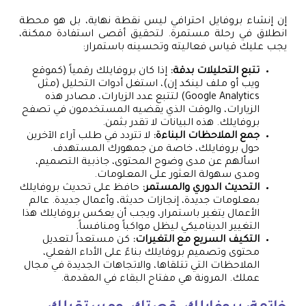
إن إنشاء بروفايل احترافي ليس نقطة نهاية، بل هو محطة
انطلاق في رحلة مستمرة. لتحقيق أقصى استفادة ممكنة،
يجب عليك قياس فعاليته وتحسينه باستمرار:
تتبع التحليلات بدقة:
إذا كان بروفايلك رقمياً (كموقع
ويب أو ملف لينكد إن)، استغل أدوات التحليل (مثل
Google Analytics) لتتبع عدد الزيارات، مصادر هذه
الزيارات، والوقت الذي يقضيه المستخدمون في تصفح
بروفايلك. هذه البيانات لا تقدر بثمن.
جمع الملاحظات البناءة:
لا تتردد في طلب آراء الآخرين
حول بروفايلك، خاصة من جمهورك المستهدف.
اسألهم عن مدى وضوح المحتوى، جاذبية التصميم،
ومدى سهولة العثور على المعلومات.
التحديث الدوري والمستمر:
حافظ على تحديث بروفايلك
بمعلومات جديدة، إنجازات حديثة، وأعمال جديدة. عالم
الأعمال يتغير باستمرار، ويجب أن يعكس بروفايلك هذا
التغيير الديناميكي ليظل مواكباً ومنافساً.
التكيف السريع مع التغيرات:
كن مستعداً لتعديل
محتوى وتصميم بروفايلك بناءً على الأداء الفعلي،
الملاحظات التي تتلقاها، والاتجاهات الجديدة في مجال
عملك. المرونة هي مفتاح البقاء في المقدمة.