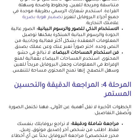
متناسقة ومريحة للعين، وخطوط واضحة وسهلة
القراءة. استخدم شعارك الرسمي بطريقة موحدة في
جميع أجزاء البروفايل لتعزيز
تصميم هوية بصرية
علامتك التجارية.
الاستخدام الذكي للصور والرسوم البيانية:
الصور عالية
الجودة والرسوم البيانية المبتكرة يمكنها توصيل
المعلومات المعقدة بشكل أكثر فعالية وجاذبية من
النص وحده. اختر صوراً تعبر عنك وعن عملك بصدق.
فن استخدام المساحات البيضاء:
لا تبالغ في حشو
المحتوى. استخدم المساحات البيضاء بفعالية لمنع
الإفراط في المعلومات وجعل البروفايل مريحاً للعين
وسهل التصفح. إنها تمنح المحتوى مساحة للتنفس.
المرحلة 4: المراجعة الدقيقة والتحسين
المستمر
الخطوات الأخيرة لا تقل أهمية عن الأولى، فهنا تكتمل الصورة
وتُصقل التفاصيل:
مراجعة شاملة ودقيقة:
لا تراجع بروفايلك بنفسك
فقط. اطلب من شخص آخر (صديق موثوق، زميل،
محرر متخصص) مراجعة البروفايل بحثاً عن أي أخطاء