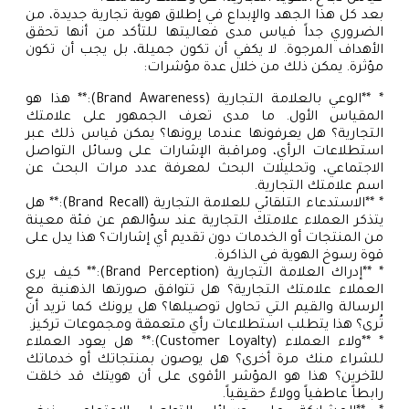
بعد كل هذا الجهد والإبداع في إطلاق هوية تجارية جديدة، من
الضروري جداً قياس مدى فعاليتها للتأكد من أنها تحقق
الأهداف المرجوة. لا يكفي أن تكون جميلة، بل يجب أن تكون
مؤثرة. يمكن ذلك من خلال عدة مؤشرات:
* **الوعي بالعلامة التجارية (Brand Awareness):** هذا هو
المقياس الأول. ما مدى تعرف الجمهور على علامتك
التجارية؟ هل يعرفونها عندما يرونها؟ يمكن قياس ذلك عبر
استطلاعات الرأي، ومراقبة الإشارات على وسائل التواصل
الاجتماعي، وتحليلات البحث لمعرفة عدد مرات البحث عن
اسم علامتك التجارية.
* **الاستدعاء التلقائي للعلامة التجارية (Brand Recall):** هل
يتذكر العملاء علامتك التجارية عند سؤالهم عن فئة معينة
من المنتجات أو الخدمات دون تقديم أي إشارات؟ هذا يدل على
قوة رسوخ الهوية في الذاكرة.
* **إدراك العلامة التجارية (Brand Perception):** كيف يرى
العملاء علامتك التجارية؟ هل تتوافق صورتها الذهنية مع
الرسالة والقيم التي تحاول توصيلها؟ هل يرونك كما تريد أن
تُرى؟ هذا يتطلب استطلاعات رأي متعمقة ومجموعات تركيز.
* **ولاء العملاء (Customer Loyalty):** هل يعود العملاء
للشراء منك مرة أخرى؟ هل يوصون بمنتجاتك أو خدماتك
للآخرين؟ هذا هو المؤشر الأقوى على أن هويتك قد خلقت
رابطاً عاطفياً وولاءً حقيقياً.