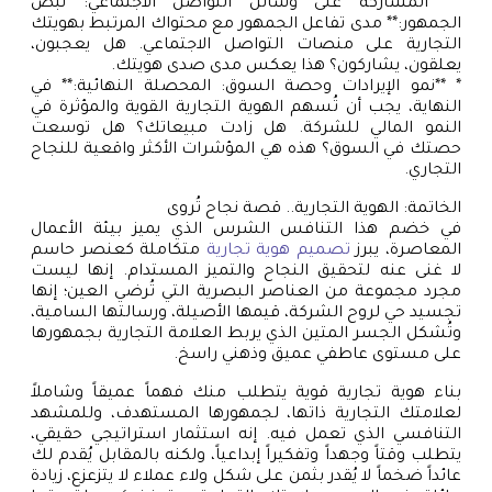
* **المشاركة على وسائل التواصل الاجتماعي: نبض
الجمهور:** مدى تفاعل الجمهور مع محتواك المرتبط بهويتك
التجارية على منصات التواصل الاجتماعي. هل يعجبون،
يعلقون، يشاركون؟ هذا يعكس مدى صدى هويتك.
* **نمو الإيرادات وحصة السوق: المحصلة النهائية:** في
النهاية، يجب أن تُسهم الهوية التجارية القوية والمؤثرة في
النمو المالي للشركة. هل زادت مبيعاتك؟ هل توسعت
حصتك في السوق؟ هذه هي المؤشرات الأكثر واقعية للنجاح
التجاري.
الخاتمة: الهوية التجارية.. قصة نجاح تُروى
في خضم هذا التنافس الشرس الذي يميز بيئة الأعمال
المعاصرة، يبرز
تصميم هوية تجارية
متكاملة كعنصر حاسم
لا غنى عنه لتحقيق النجاح والتميز المستدام. إنها ليست
مجرد مجموعة من العناصر البصرية التي تُرضي العين؛ إنها
تجسيد حي لروح الشركة، قيمها الأصيلة، ورسالتها السامية،
وتُشكل الجسر المتين الذي يربط العلامة التجارية بجمهورها
على مستوى عاطفي عميق وذهني راسخ.
بناء هوية تجارية قوية يتطلب منك فهماً عميقاً وشاملاً
لعلامتك التجارية ذاتها، لجمهورها المستهدف، وللمشهد
التنافسي الذي تعمل فيه. إنه استثمار استراتيجي حقيقي،
يتطلب وقتاً وجهداً وتفكيراً إبداعياً، ولكنه بالمقابل يُقدم لك
عائداً ضخماً لا يُقدر بثمن على شكل ولاء عملاء لا يتزعزع، زيادة