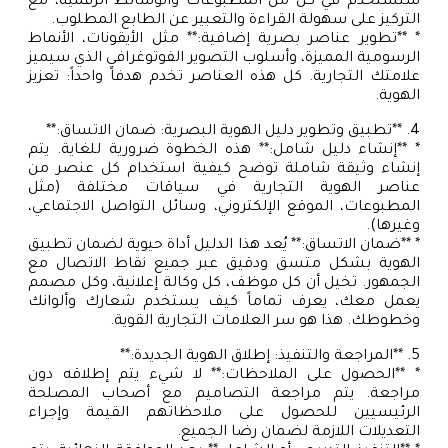
ستُستخدم في كل من المطبوعات والوسائط الرقمية، مع
التركيز على سهولة القراءة والتعبير عن الطابع المطلوب.
* **تطوير عناصر بصرية إضافية:** مثل الأيقونات، الأنماط
الرسومية المميزة، وأسلوب التصوير الفوتوغرافي الذي سيميز
علامتك التجارية. كل هذه العناصر تخدم هدفاً واحداً: تعزيز
الهوية.
4. **تطبيق وتطوير دليل الهوية البصرية: ضمان الاتساق:**
* **إنشاء دليل شامل:** هذه الخطوة ضرورية للغاية. يتم
إنشاء وثيقة شاملة توضح كيفية استخدام كل عنصر من
عناصر الهوية التجارية في سياقات مختلفة (مثل
المطبوعات، الموقع الإلكتروني، وسائل التواصل الاجتماعي،
وغيرها).
* **ضمان الاتساق:** يُعد هذا الدليل أداة حيوية لضمان تطبيق
الهوية بشكل متسق ودقيق عبر جميع نقاط الاتصال مع
الجمهور. تخيل أن كل موظف، كل وكالة إعلانية، وكل مصمم
يعمل معك، يعرف تماماً كيف يستخدم شعارك وألوانك
وخطوطك. هذا هو سر العلامات التجارية القوية.
5. **المراجعة والتنفيذ: إطلاق الهوية الجديدة:**
* **الحصول على الملاحظات:** لا شيء يتم إطلاقه دون
مراجعة. يتم مراجعة التصاميم مع أصحاب المصلحة
الرئيسيين للحصول على ملاحظاتهم القيمة وإجراء
التعديلات اللازمة لضمان رضا الجميع.