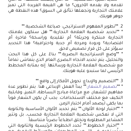
تقدمه ولا يقدمه الآخرون؟ ما هي القيمة الفريدة التي تميز
علامتك التجارية وتجعلها تتألق في السوق؟ هذه النقطة هي
جوهر هويتك.
2. **تطوير المفهوم الاستراتيجي: صياغة الشخصية:**
* **تحديد شخصية العلامة التجارية:** هل ستكون علامتك
التجارية مبتكرة وجريئة؟ أم تقليدية وراسخة؟ فاخرة أم
اقتصادية؟ ودودة ومرحة أم جدية واحترافية؟ هذا التحديد
سيؤثر على كل قرار تصميمي لاحق.
* **وضع الاستراتيجية البصرية:** بناءً على كل هذا البحث
والتحليل، يتم تحديد الاتجاه البصري العام الذي يتماشى تماماً
مع شخصية العلامة التجارية ورسالتها. إنه بمثابة المخطط
الرئيسي لما ستبدو عليه هويتك.
3. **التصميم والإبداع: تحويل الأفكار إلى واقع:**
* **
تصميم الشعار
:** يبدأ العمل الإبداعي هنا. يتم تطوير عدة
مفاهيم للشعار، مع مراعاة مبادئ البساطة، التميز، وقابلية
التكيف مع مختلف الاستخدامات. يجب أن يكون الشعار قوياً
بما يكفي ليصمد أمام اختبار الزمن.
* **اختيار لوحة الألوان:** يتم تحديد الألوان الأساسية والثانوية
التي لا تعكس شخصية العلامة التجارية فحسب، بل وتثير
المشاعر المطلوبة وتخلق انطباعاً بصرياً متناسقاً.
* **اختيار الخطوط:** تُحدد الخطوط الرئيسية والثانوية التي