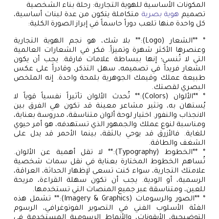
المكونات الأساسية للهوية التجارية: رحلة بناء الشخصية
تصميم
هوية بصرية
متكاملة يتكون من عدة لبنات أساسية،
كل واحدة منها تلعب دوراً حاسماً في إبراز الصورة الكلية:
* **الشعار (Logo):** بلا شك، هو نجم الهوية التجارية
وعنصرها الأكثر شهرة وتميزاً. فكر في الشعارات العالمية
التي لا تُنسى؛ إنها ببساطة علامات فارقة. يجب أن يكون
الشعار فريداً في تصميمه، سهل التذكر، وقادراً على عكس
طبيعة عملك وقيمك الجوهرية بلمحة واحدة. إنه الملخص
البصري لقصتك.
* **الألوان (Colors):** تُحدث الألوان تأثيراً نفسياً قوياً لا
يُستهان به، وتثير مشاعر معينة قد تكون هي الفرق بين
الانجذاب والنفور. اختيار لوحة ألوان متناسقة، مدروسة بعناية،
ومناسبة لنوع عملك والجمهور الذي تستهدفه، هو أمر حيوي
للغاية. فالأزرق قد يوحي بالثقة، بينما الأحمر قد يدل على
الشغف والطاقة.
* **الخطوط (Typography):** لا تقل أهمية عن الألوان.
تُساهم الخطوط المختارة بعناية في نقل سمات شخصية
علامتك التجارية، سواء كنت تسعى لإظهار الحداثة، العراقة،
الرسمية، أو الودية. يجب أن تكون سهلة القراءة، مريحة
للعين، ومتناسقة عبر جميع المنصات التي تستخدمها.
* **الصور والرسومات (Imagery & Graphics):** تشمل هذه
الفئة الأسلوب الفني في التصوير الفوتوغرافي، الرسوم
التوضيحية، الأيقونات، والأنماط الرسومية المستخدمة في