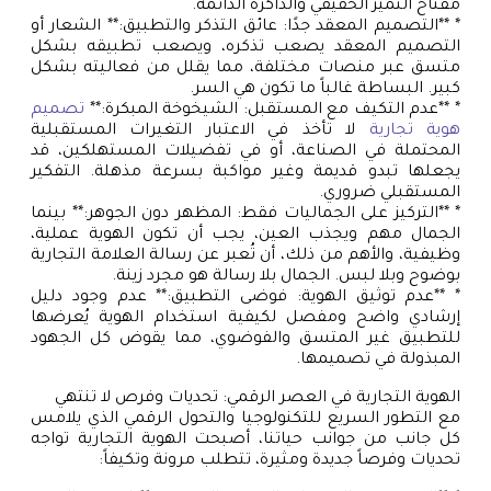
مفتاح التميز الحقيقي والذاكرة الدائمة.
* **التصميم المعقد جدًا: عائق التذكر والتطبيق:** الشعار أو
التصميم المعقد يصعب تذكره، ويصعب تطبيقه بشكل
متسق عبر منصات مختلفة، مما يقلل من فعاليته بشكل
كبير. البساطة غالباً ما تكون هي السر.
* **عدم التكيف مع المستقبل: الشيخوخة المبكرة:**
تصميم
هوية تجارية
لا تأخذ في الاعتبار التغيرات المستقبلية
المحتملة في الصناعة، أو في تفضيلات المستهلكين، قد
يجعلها تبدو قديمة وغير مواكبة بسرعة مذهلة. التفكير
المستقبلي ضروري.
* **التركيز على الجماليات فقط: المظهر دون الجوهر:** بينما
الجمال مهم ويجذب العين، يجب أن تكون الهوية عملية،
وظيفية، والأهم من ذلك، أن تُعبر عن رسالة العلامة التجارية
بوضوح وبلا لبس. الجمال بلا رسالة هو مجرد زينة.
* **عدم توثيق الهوية: فوضى التطبيق:** عدم وجود دليل
إرشادي واضح ومفصل لكيفية استخدام الهوية يُعرضها
للتطبيق غير المتسق والفوضوي، مما يقوض كل الجهود
المبذولة في تصميمها.
الهوية التجارية في العصر الرقمي: تحديات وفرص لا تنتهي
مع التطور السريع للتكنولوجيا والتحول الرقمي الذي يلامس
كل جانب من جوانب حياتنا، أصبحت الهوية التجارية تواجه
تحديات وفرصاً جديدة ومثيرة، تتطلب مرونة وتكيفاً: