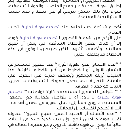
* **التنفيذ التدريجي أو الشامل:** بعد الموافقة النهائية، يتم
إطلاق الهوية الجديدة عبر جميع المنصات والمواد التسويقية،
سواء كان ذلك بشكل تدريجي أو على دفعة واحدة، حسب
الاستراتيجية المعتمدة.
أخطاء شائعة يجب تجنبها عند
تصميم هوية تجارية
: تجنب
الفخاخ
على الرغم من الأهمية القصوى لـ
تصميم هوية تجارية
قوية،
إلا أن هناك بعض الأخطاء الشائعة التي يمكن أن تُعيق
فعاليتها وتُضعف تأثيرها. لنكن صريحين، الوقوع في هذه
الأخطاء قد يكلفك الكثير:
* **عدم الاتساق: عدو الهوية الأول:** يُعد التغيير المستمر في
الشعار، الألوان، أو الخطوط من أكبر الأخطاء الكارثية. هذا
التذبذب يُربك الجمهور ويُضعف قدرته على التعرف على
علامتك التجارية، مما يجعل جهودك التسويقية بلا جدوى.
الثبات هو مفتاح التعرف.
* **التجاهل للجمهور المستهدف: كارثة تواصلية:**
تصميم
هوية بصرية
لا تروق أو لا تتواصل بفعالية مع الجمهور
المستهدف، يؤدي حتماً إلى فشل الهوية في تحقيق أهدافها.
أنت لا تصمم لنفسك، بل لعملائك.
* **عدم الأصالة أو التقليد الأعمى: ضياع التميز:** محاولة
تقليد هوية منافس ناجح، وإن بدت فكرة جيدة في البداية،
غالباً ما تؤدي إلى هوية باهتة، بلا روح، وغير مميزة. الأصالة هي