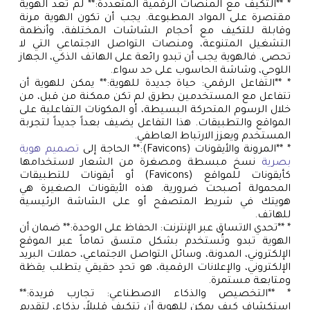
* **التكيف مع المنصات الرقمية المتعددة:** لم تعد الهوية
مقتصرة على المواد المطبوعة. يجب أن تكون الهوية مرنة
وقابلة للتكيف مع أحجام الشاشات المختلفة، وأنظمة
التشغيل المتنوعة، ومنصات التواصل الاجتماعي التي لا
تحصى. فالهوية يجب أن تبدو رائعة على الهاتف الذكي، الجهاز
اللوحي، وشاشة الحاسوب على حد سواء.
* **التفاعل الرقمي: حياة جديدة للهوية:** يمكن للهوية أن
تتفاعل مع المستخدمين بطرق لم تكن ممكنة من قبل، من
خلال الرسوم المتحركة البسيطة، أو المكونات التفاعلية على
المواقع والتطبيقات. هذا التفاعل يضيف بعداً جديداً لتجربة
المستخدم ويعزز الارتباط العاطفي.
* **المرونة والأيقونات (Favicons):** الحاجة إلى
تصميم هوية
بصرية
نسخ مبسطة ومصغرة من الشعار لاستخدامها
كأيقونات للمواقع (Favicons) أو أيقونات للتطبيقات
المحمولة أصبحت ضرورية. هذه الأيقونات الصغيرة هي
هويتك في شريط المتصفح أو على الشاشة الرئيسية
للهاتف.
* **تحدي الاتساق عبر الإنترنت: الحفاظ على الوحدة:** ضمان أن
الهوية تبدو وتُستخدم بشكل متسق تماماً عبر الموقع
الإلكتروني، المدونة، وسائل التواصل الاجتماعي، حملات البريد
الإلكتروني، والإعلانات الرقمية، هو تحدٍ حقيقي يتطلب يقظة
ومتابعة مستمرة.
* **التخصيص والذكاء الاصطناعي: تجارب فريدة:**
استكشاف كيف يمكن للهوية أن تتكيف قليلاً، بذكاء، لتقديم