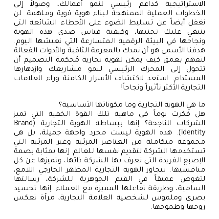
الاستراتيجية كداعم رئيسي لنمو أعمالك، وصولاً إلى
الخطوات العملية الممنهجة لبناء هوية قوية وملهمة. لن
نغفل أيضاً عن تسليط الضوء على الأخطاء الشائعة التي
ينبغي عليك تجنبها، وكيفية قياس صدى هذه الهوية
ونجاحها في البيئة الرقمية المتسارعة التي نعيشها اليوم.
هدفنا الأسمى هو أن نمدك بالمعرفة الثاقبة والأدوات الفعالة
لتفهم بعمق كيف يمكن لهوية تجارية مُحكمة التصميم أن
تتحول إلى المحرك الرئيسي لنمو مشاريعك وازدهارها
المستدام. استعد لاكتشاف الأسرار الكامنة وراء العلامات
التجارية الأكثر تأثيراً ونجاحاً!
ما هي الهوية التجارية وما مكوناتها الأساسية؟
هل فكرت يوماً في ماهية تلك القوة الخفية التي تميز
الشركات الناجحة؟ إنها ببساطة الهوية التجارية (Brand
Identity). هذه الهوية ليست مجرد واجهة جميلة، بل هي
مجموعة متكاملة من العناصر المرئية وغير المرئية التي
تستخدمها الشركة لتقديم نفسها للعالم. إنها بمثابة بصمة
الإصبع الفريدة التي تعرف بها الشركة ذاتها، وتميزها عن كل
منافسيها. تتجاوز الهوية التجارية المظهر الخارجي اللامع،
لتغوص عميقاً في القيم الجوهرية للشركة، رسالتها
السامية، وطريقة تفاعلها المميزة مع العملاء. إنها تجسيد
بصري وملموس لشخصية العلامة التجارية، مرآة تعكس
روحها وطموحها.