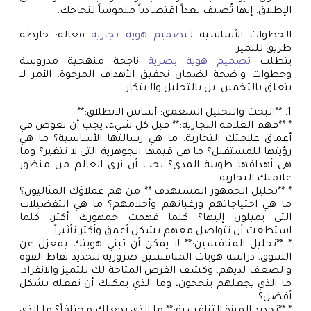
الإطلاق. إنها تُضيف بعداً اقتصادياً ملموساً لنجاحك.
الخطوات الأساسية لـ
تصميم هوية تجارية
فعالة: خارطة
طريق للتميز
يتطلب
تصميم هوية بصرية
ناجحة منهجية مدروسة
وخطوات واضحة لضمان تحقيق الأهداف المرجوة. الأمر لا
يتعلق بالتخمين، بل بالتحليل والابتكار:
1. **البحث والتحليل المتعمق: أساس الانطلاق:**
* **فهم العلامة التجارية:** قبل كل شيء، يجب أن نغوص في
أعماق علامتك التجارية. ما هي رسالتها الأساسية؟ ما هي
رؤيتها للمستقبل؟ ما هي قيمها الجوهرية التي لا تتغير؟ وما
هي أهدافها طويلة المدى؟ يجب أن نرى العالم من منظور
علامتك التجارية.
* **تحليل الجمهور المستهدف:** من هم عملاؤك المثاليون؟
ما هي احتياجاتهم ورغباتهم وأحلامهم؟ ما هي التفضيلات
التي يميلون إليها؟ كلما فهمت جمهورك أكثر، كلما
استطعت أن تتواصل معهم بشكل أعمق وأكثر تأثيراً.
* **تحليل المنافسين:** لا يمكن أن تبني هويتك بمعزل عن
السوق. دراسة هويات المنافسين ضرورية لتحديد نقاط القوة
والضعف لديهم، وكشف الفرص المتاحة لك للتميز والانفراد.
ما الذي يجعلهم ينجحون، وما الذي يمكنك أن تفعله بشكل
أفضل؟
* **تحديد الميزة التنافسية:** ما الذي يجعلك مختلفاً؟ ما الذي