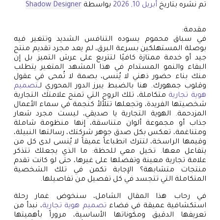
تم نشره بتاريخ
أبريل 10, 2026
بواسطة
Shadow Designer
مقدمة:
في سباق محموم يسوده التنافس الشديد وتتغير فيه
بوصلة المستهلكين بسرعة البرق، لم يعد مجرد تقديم منتج
جيد أو خدمة ممتازة كافيًا لتتربع على عرش التميز. بل إن
البقاء والنمو المستدام في هذا المشهد المتغير يتطلب
منك بناء حضور ذهني لا يُنسى، بصمة لا تُمحى في عقول
وقلوب جمهورك. هنا بالضبط يبرز الدور المحوري لـ
تصميم
هوية تجارية
متكاملة، تلك الروح التي تمنح علامتك التجارية
شخصيتها الفريدة، وتجعلها تتلألأ كنجمة في سماء الأعمال
المزدحمة. الهوية التجارية يا صديقي، ليست مجرد شعار
جذاب أو مجموعة ألوان متناسقة، إنها منظومة شاملة
ومتناغمة، تعكس بكل صدق جوهر شركتك، رسالتها النبيلة،
وقيمها الراسخة، لتترك انطباعاً عميقاً لا يُنسى لدى كل من
يتفاعل معها. تخيل معي للحظة: ما الذي يجعلك تتذكر
علامة تجارية معينة وتفضلها على غيرها، حتى لو كانت تقدم
منتجات متشابهة؟ الإجابة تكمن في تلك الشخصية
المتكاملة التي تتجسد في كل تفصيل من تفاصيلها.
في رحاب هذا المقال الشامل، سنخوض غمار رحلة
استكشافية عميقة في فضاء
تصميم هوية تجارية
، نبدأ من
تعريفها الدقيق ومكوناتها الأساسية، مروراً بأهميتها