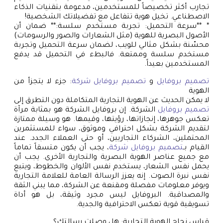
تجارب أكثر تخصيصاً للمستخدمين، مدعومة بتقنيات الذكاء
الاصطناعي. تخيل هوية تتفاعل مع تفضيلاتك الشخصية!
* **سرعة التحميل: تجربة مستخدم سلسة:** ضمان أن
الأصول البصرية للهوية (مثل الشعارات والصور والرسومات)
محسّنة بشكل مثالي للويب، لضمان سرعة التحميل وتجربة
مستخدم سلسة وممتعة. فالبطء في التحميل قد يدفع
المستخدمين بعيداً.
تصميم بروفايل
و
تصميم بروفايل شركة
: جزء لا يتجزأ من
الهوية
لا يمكن الحديث عن الهوية التجارية المتكاملة دون التطرق إلى
تصميم بروفايل
الشركة. إن بروفايل الشركة هو بمثابة مرآة
تعكس جوهرها، إنجازاتها، رؤيتها، وقيمها. هو وسيلة ممتازة
لتقديم الشركة بشكل احترافي وموثوق، سواء للمستثمرين
المحتملين، الشركاء التجاريين، أو حتى العملاء الجدد. عند
القيام بـ
تصميم بروفايل شركة
، يجب أن يكون متسقاً تماماً
مع جميع عناصر الهوية البصرية والتجارية الأخرى. يجب أن
يحمل نفس الشعار، يستخدم نفس الألوان والخطوط، ويتبع
نفس نبرة الصوت. إنه يعزز الرسالة العامة للعلامة التجارية
ويوفر معلومات مفصلة ومقنعة عن الشركة، مما يبني الثقة
والمصداقية. البروفايل ليس مجرد وثيقة، بل هو أداة
تسويقية قوية تعكس الاحترافية والجدية.
قياس نجاح الهوية التجارية: هل وصلت رسالتك؟