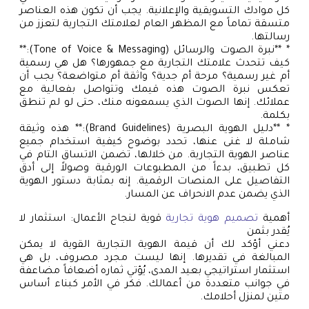
كل موادك التسويقية والإعلانية. يجب أن تكون هذه العناصر
متسقة تماماً مع المظهر العام لعلامتك التجارية لتعزز من
رسالتها.
* **نبرة الصوت والرسائل (Tone of Voice & Messaging):**
كيف تتحدث علامتك التجارية مع جمهورها؟ هل هي رسمية
أم غير رسمية؟ مرحة أم جدية؟ واثقة أم متواضعة؟ يجب أن
تعكس نبرة الصوت هذه قيمك وتتواصل بفعالية مع
عملائك. إنها الصوت الذي يسمعونه منك، حتى لو لم تنطق
بكلمة.
* **دليل الهوية البصرية (Brand Guidelines):** هذه وثيقة
شاملة لا غنى عنها، تحدد بوضوح كيفية استخدام جميع
عناصر الهوية التجارية. من خلالها، تضمن الاتساق التام في
كل تطبيق، بدءاً من المطبوعات الورقية وصولاً إلى أدق
التفاصيل على المنصات الرقمية. إنه بمثابة دستور الهوية
الذي يضمن عدم الانحراف عن المسار.
أهمية
تصميم هوية تجارية
قوية لنجاح الأعمال: استثمار لا
يُقدر بثمن
دعني أؤكد لك أن قيمة الهوية التجارية القوية لا يمكن
المبالغة في تقديرها. إنها ليست مجرد مصروف، بل هي
استثمار استراتيجي بعيد المدى، يُؤتي ثماره أضعافاً مضاعفة
في جوانب متعددة من أعمالك. فكر في الأمر كبناء أساس
متين لمنزل أحلامك.