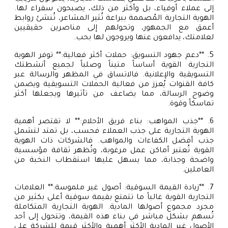
إلى عملاء أوفياء، بل وأكثر من ذلك، يصبحون سفراء لها.
الهوية التجارية المُصممة ببراعة تُثير المشاعر، تُنشئ روابط
أعمق مع الجمهور، وتحولهم إلى مناصرين حقيقيين
لعلامتك، يدافعون عنها ويروجون لها بحب.
5. **دعم جهود التسويق: حملات أكثر فعالية:** توفر الهوية
التجارية القوية أساساً متيناً وصلباً لجميع أنشطتك
التسويقية والإعلانية. فالاتساق في المظهر والرسالة عبر
كافة القنوات يُعزز من فعالية الحملات التسويقية ويضمن
وضوح الرسالة، مما يضاعف من تأثيرها ويجعلها أكثر
تماسكاً وقوة.
6. **جذب المواهب: بناء فريق الأحلام:** لا تقتصر أهمية
الهوية التجارية على جذب العملاء فحسب، بل تمتد لتشمل
جذب أفضل الكفاءات والمواهب. فالشركات ذات الهوية
القوية تُعتبر أماكن عمل مرغوبة، وتُظهر ثقافة مؤسسية
واضحة وجذابة، مما يسهل عليها استقطاب النخبة من
العاملين.
7. **زيادة القيمة السوقية: أصول غير ملموسة:** العلامات
التجارية القوية غالباً ما تتمتع بقيمة سوقية أعلى بكثير من
مجرد مجموع أصولها المادية. الهوية التجارية المتكاملة
تُسهم بشكل مباشر في بناء هذه القيمة، وتتحول إلى أحد
الأصول غير المادية الأكثر أهمية والأكثر قيمة للشركة على