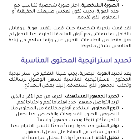
الصورة الشخصية
: اختر صورة شخصية تتناسب مع
هذه الهوية، بحيث تكون تعكس طبيعتك الحقيقية أو
المحتوى الذي تقدمه.
لقد قمت بتجربة شخصية حيث قمت بتغيير هوية بروفايلي
بالكامل بما يتماشى مع ألوان العلامة التجارية. هذا التحول لم
يعزز فقط من انطباعات الآخرين عني وإنما ساهم في زيادة
المتابعين بشكل ملحوظ.
تحديد استراتيجية المحتوى المناسبة
بعد تحديد الهوية البصرية، يجب علينا التفكير في استراتيجية
المحتوى. الاستراتيجية المناسبة تسهل الوصول لرسالتك
وتجذب الجمهور الذي تستهدفه. إليك بعض النصائح:
تحديد الجمهور المستهدف
: اعرف من هم الأفراد الذين
تريد التواصل معهم. حدد اهتماماتهم واحتياجاتهم.
تنوع المحتوى
: استخدم أنواع مختلفة من المحتوى مثل
النصوص، الصور، الفيديوهات والقصص. هذا يجعل
التجربة أكثر تنوعًا ويجذب جمهوراً واسعاً.
تواتر النشر
: حدد جدولا زمنياً محددًا للنشر. الالتزام بهذا
الجدول يساعد في الحفاظ على تفاعل الجمهور.
تحليل الأداء
: استخدم أدوات التحليل لمراقبة أداء