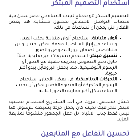
استخدام التصميم المبتكر
التصميم المبتكر هو مفتاح لجذب الانتباه في عصر تمتلئ فيه
منصات التواصل الاجتماعي بمحتوى متشابه. هنا بعض
الأفكار التي يمكن أن تساعدك في ذلك:
ألوان متباينة
: استخدام ألوان متباينة يجذب العين
ويساعد في إبراز العناصر المهمة. يمكن اختيار لونين
متناقضين لضمان بروز النصوص والصور.
تنسيق مبتكر
: استخدم تنسيقات غير تقليدية. مثلاً،
حاول دمج النصوص بطريقة خَلقية مع الصور أو
الرسوم التوضيحية، مما يجعل البروفايل يبدو أكثر
حيوية.
التحركات الديناميكية
: في بعض الأحيان، استخدام
الرسوم المتحركة أو الفيديوهالقصير يمكن أن يجذب
الانتباه بشكل أكبر مقارنة بالصور الثابتة.
كمثال شخصي، قررت في أحد المشاريع استخدام تصميم
مبتكر للجرافيك بحيث كان يحمل حركة بسيطة للرسوم. هذا
ليس فقط جذب الانتباه، بل جعل الجمهور متشوقًا لمتابعة
المزيد.
تحسين التفاعل مع المتابعين