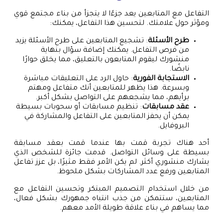
التفاعل مع المتابعين يعد جزءًا لا يتجزأ من بناء مجتمع قوي
ومؤثر حول علامتك. لتحسين هذا التفاعل، يمكنك:
طرح الأسئلة
: تشجيع المتابعين على طرح الأسئلة يزيد
من فرص التفاعل. يمكنك إضافة سؤال بنهاية
منشورك ليقوم المتابعون بالتعليق، مما يخلق حوارًا
نابضًا.
الاستجابة الفورية
: حاول الرد على التعليقات مباشرة
وبسرعة. هذا يظهر للمتابعين أنك متفاعل ومهتم
برأيهم، مما يشجعهم على التواصل بشكل أكبر.
عقد مسابقات
: تنظيم مسابقات أو سحوبات بسيطة
يمكن أن يحفز المتابعين على التفاعل والمشاركة في
البروفايل.
أحد هناك تجربة قمت بها عندما قمت بعقد مسابقة
بسيطة على وسائل التواصل. قدمت جائزة للشخص الذي
يشارك منشوري أكثر. لم يكن الأمر فقط مثيرًا، بل عزز تفاعل
المتابعين ورفع عدد المشاركات بشكل ملحوظ.
من خلال استخدام التصميم المبتكر وتحسين التفاعل مع
المتابعين، ستتمكن من جذب انتباه جمهورك بشكل فعال،
مما يساهم في بناء علاقة طويلة الأمد معهم.