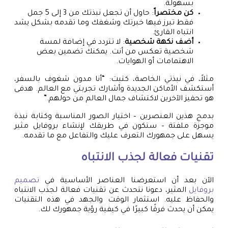
بسهولة.
كن مختصراً
: حاول أن تجعل نبذتك من 3 إلى 5 جمل
فقط تبرز فيها خبرتك وشغفك وما تقدمه بشكل يشد
انتباه القارئ.
أضف نكهة شخصية
: لا تتردد في إضافة لمسة
شخصية تعكس من أنت. يمكنك تضمين بعض
الاهتمامات أو الهوايات.
مثلاً، في نبذتي الخاصة، كتبت: “أنا مدون شغوف بالسفر،
أستكشف الأماكن الجديدة وأشارك تجربتي مع العالم. هدفى
هو تحفيز الآخرين لاكتشاف جمال العالم من حولهم.”
بدمج هذين العنصرين – اختيار الصور المناسبة وكتابة نبذة
موجزة ملفتة – ستكون في طريقك لإنشاء بروفايل مثير
يسهل على جمهورك التعرف عليك والتفاعل مع ما تقدمه.
تقنيات فعالة لجذب الانتباه
الآن بعد أن استعرضنا العناصر الأساسية في
تصميم
بروفايل
المثير، دعونا نتحدث عن تقنيات فعالة لجذب الانتباه
والحفاظ عليه. استثمار الوقت والجهد في هذه التقنيات
يمكن أن يحدث فرقًا كبيرًا في كيفية رؤية جمهورك لك.