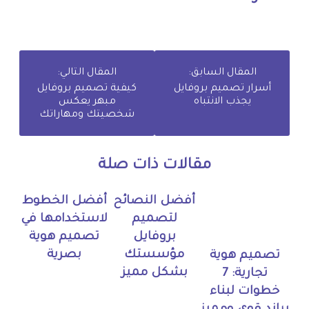
المقال السابق:
المقال التالي:
أسرار تصميم بروفايل
كيفية تصميم بروفايل
يجذب الانتباه
مبهر يعكس
شخصيتك ومهاراتك
مقالات ذات صلة
أفضل النصائح
أفضل الخطوط
لتصميم
لاستخدامها في
بروفايل
تصميم هوية
مؤسستك
بصرية
تصميم هوية
بشكل مميز
تجارية: 7
خطوات لبناء