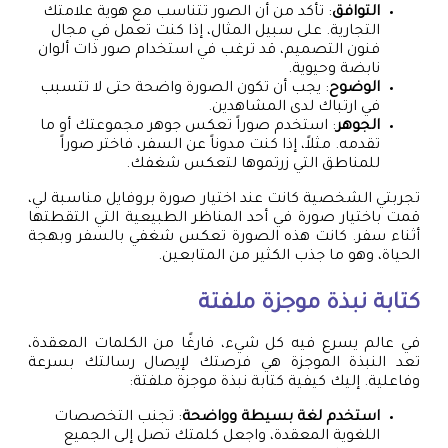
التوافق
: تأكد من أن الصور تتناسب مع هوية علامتك
التجارية. على سبيل المثال، إذا كنت تعمل في مجال
فنون التصميم، قد ترغب في استخدام صور ذات ألوان
نابضة وحيوية.
الوضوح
: يجب أن تكون الصورة واضحة حتى لا تتسبب
في ارتباك لدى المشاهدين.
الجوهر
: استخدم صوراً تعكس جوهر مجموعتك أو ما
تقدمه. مثلاً، إذا كنت مدوناً عن السفر، فاختر صوراً
للمناطق التي زرتموها لتعكس شغفك.
تجربتي الشخصية كانت عند اختيار صورة بروفايل مناسبة لي،
قمت باختيار صورة في أحد المناظر الطبيعية التي التقطتها
أثناء سفر. كانت هذه الصورة تعكس شغفي بالسفر وبهجة
الحياة، وهو ما جذب الكثير من المتابعين.
كتابة نبذة موجزة ملفتة
في عالم يسرع فيه كل شيء، فارغًا من الكلمات المعقدة،
تعد النبذة الموجزة هي فرصتك لإيصال رسالتك بسرعة
وفاعلية. إليك كيفية كتابة نبذة موجزة ملفتة:
استخدم لغة بسيطة وواضحة
: تجنب التخصصات
اللغوية المعقدة، واجعل كلمتك تصل إلى الجميع