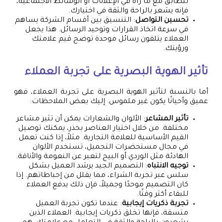
تتطابق مع ما رآه في الإعلانات أو الوسائط الاجتماعية،
فإنه يشعر بالراحة والثقة في اختيارك.
تحسين التواصل
: التنسيق بين أقسام الشركة يساهم
في سرعة اتخاذ القرارات وتوحيد الرسائل. هذا يجعل
العملاء يتلقون رسائل موحدة توضح قيم علامتك
ورؤيتك.
تأثير الهوية البصرية على تجربة العملاء
أما بالنسبة لتأثير الهوية البصرية على تجربة العملاء، فهو
عميق وأحيانًا يكون غير ملموس. إليك بعض الملاحظات:
تأثير المشاعر
: الألوان والشعارات يمكن أن تثير مشاعر
مختلفة. من خلال اختيار العناصر بحذر، يمكنك توصيل
القيم الأساسية للعلامة التجارية. مثلاً، إذا كنت تعمل
في مجال مستحضرات التجميل، تستخدم الألوان
الهادئة مثل الوردي أو البيج لتعبر عن النعومة والأناقة.
توجيه الانتباه
: التصميم الجيد يرشد العميل بشكل
سلس عبر تجربة الشراء، مما يقلل من إحباطاتهم. إذا
كان التصميم موحدًا وجميلاً، فإن ذلك يدفع العملاء
للبقاء أكثر وقتًا.
تجربة ذكريات إيجابية
: عندما تكون تجربة العميل
متسقة، فإنها تخلق ذكريات إيجابية. العملاء الذين