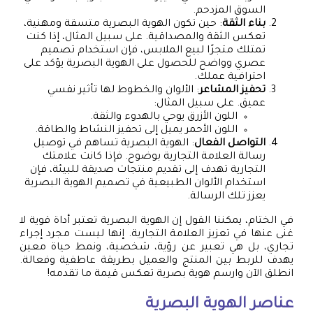
السوق المزدحم.
بناء الثقة
: حين تكون الهوية البصرية متسقة ومهنية،
تعكس الثقة والمصداقية. على سبيل المثال، إذا كنت
تمتلك متجرًا لبيع الملابس، فإن استخدام تصميم
عصري وواضح للحصول على الهوية البصرية يؤكد على
احترافية عملك.
تحفيز المشاعر
: الألوان والخطوط لها تأثير نفسي
عميق. على سبيل المثال:
اللون الأزرق يوحي بالهدوء والثقة.
اللون الأحمر يميل إلى تحفيز النشاط والطاقة.
التواصل الفعال
: الهوية البصرية تساهم في توصيل
رسالة العلامة التجارية بوضوح. فإذا كانت علامتك
التجارية تهدف إلى تقديم منتجات صديقة للبيئة، فإن
استخدام الألوان الطبيعية في تصميم الهوية البصرية
يعزز تلك الرسالة.
في الختام، يمكننا القول إن الهوية البصرية تعتبر أداة قوية لا
غنى عنها في تعزيز العلامة التجارية. إنها ليست مجرد إجراء
تجاري، بل هي تعبير عن رؤية، شخصية، ونمط حياة معين
يهدف للربط بين المنتج والعميل بطريقة عاطفية وفعالة.
انطلق الآن وارسم هوية بصرية تعكس قيمة ما تقدمه!
عناصر الهوية البصرية