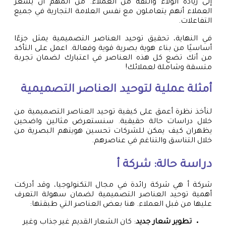
إلى زيادة الولاء والثقة من العملاء. من المهم أن يشعر
العملاء أنهم يتعاملون مع نفس العلامة التجارية في جميع
التفاعلات.
في النهاية، تحقيق توحيد العناصر التصميمية يمثل جزءًا
أساسيًا من بناء هوية بصرية قوية وفعالة. اعمل على التأكد
من أنك تضع كل هذه العناصر في اعتبارك لضمان تجربة
متسقة وشاملة لعملائك!
أمثلة عملية لتوحيد العناصر التصميمية
لنأخذ نظرة أعمق على كيفية توحيد العناصر التصميمية من
خلال دراسات حالة حقيقية. سنستعرض مثالين واضحين
يظهران كيف يمكن للشركات تحسين هويتهم البصرية من
خلال التناسق والتناغم في عناصرهم.
دراسة حالة: شركة أ
شركة أ هي شركة رائدة في مجال التكنولوجيا، وقد أدركت
أهمية توحيد العناصر التصميمية لضمان سهولة التعرف
عليها من قبل العملاء. هنا بعض العناصر التي طبقتها:
تطوير شعار جديد
: كان الشعار القديم غير جذاب وغير