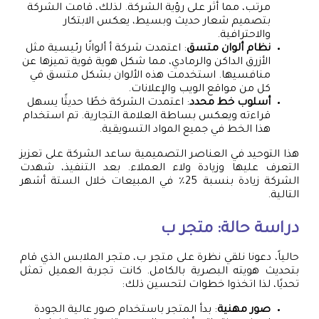
مرتب، مما أثر على رؤية الشركة. لذلك، قامت الشركة
بتصميم شعار حديث وبسيط، يعكس الابتكار
والاحترافية.
نظام ألوان متسق
: اعتمدت شركة أ ألوانًا رئيسية مثل
الأزرق الداكن والرمادي، مما شكل هوية قوية تميزها عن
منافسيها. استخدمت هذه الألوان بشكل متسق في
كل من مواقع الويب والإعلانات.
أسلوب خط محدد
: اعتمدت الشركة خطًا حديثًا يسهل
قراءته ويعكس بساطة العلامة التجارية. تم استخدام
هذا الخط في جميع المواد التسويقية.
هذا التوحيد في العناصر التصميمية ساعد الشركة على تعزيز
التعرف عليها وزيادة ولاء العملاء. بعد التنفيذ، شهدت
الشركة زيادة بنسبة 25٪ في المبيعات خلال الستة أشهر
التالية.
دراسة حالة: متجر ب
حالياً، دعونا نلقي نظرة على متجر ب، متجر الملابس الذي قام
بتحديث هويته البصرية بالكامل. كانت تجربة العميل تمثل
تحديًا، لذا اتخذوا خطوات لتحسين ذلك:
صور مهنية
: بدأ المتجر باستخدام صور عالية الجودة