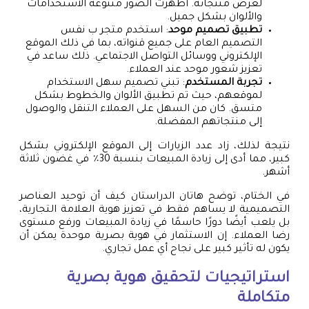
لعرض منتجاته. أظهرت الصور متنوعة الاستخدامات
والألوان بشكل جميل.
تطبيق تصميم موحد
: استخدم متجر ب نفس
التصميم العام على جميع قنواته، بما في ذلك الموقع
الإلكتروني ووسائل التواصل الاجتماعي. ذلك ساعد في
تعزيز شعور موحد عند العملاء.
تجربة المستخدم
: تبني تصميم سهل الاستخدام
لموقعهم، حيث تم تطبيق الألوان والخطوط بشكل
متسق. كان من السهل على العملاء التنقل والوصول
إلى منتجاتهم المفضلة.
نتيجة لذلك، زاد عدد الزيارات إلى الموقع الإلكتروني بشكل
كبير، مما أدى إلى زيادة المبيعات بنسبة 30٪ في غضون ثلاثة
أشهر.
في الختام، توضح هاتان الدراستان كيف أن توحيد العناصر
التصميمية لا يساهم فقط في تعزيز هوية العلامة التجارية،
بل يلعب أيضًا دورًا حاسمًا في زيادة المبيعات ورفع مستوى
رضا العملاء. إن الاستثمار في هوية بصرية موحدة يمكن أن
يكون له تأثير كبير على نجاح أي عمل تجاري.
استراتيجيات لتحقيق هوية بصرية
متكاملة