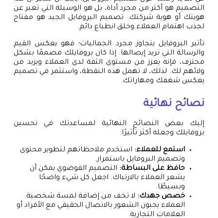
التصميم هو أكثر من مجرد أداة، بل هو الوسيلة التي تعبر عن
هويتك أو هوية شركتك. تصميم البروفايل الجيد هو مفتاح
لجذب اهتمام العملاء وخلق انطباع دائم.
تأثير البروفايل يتجاوز مجرد الجماليات؛ فهو يعكس القيم
والرسالة التي تريد إيصالها. إذا كان بروفايلك مصممًا بشكل
محترف، فإنه يعزز من مستوى الثقة لدى العملاء ويزيد من
ولائهم لك. لذلك، لا تهمل هذه النقطة، واستثمر في تصميم
يعكس شغفك ومهاراتك.
نصائح نهائية
إليك بعض النصائح النهائية لمساعدتك في تحسين
بروفايلك وجعله أكثر تأثيرًا:
استمع للعملاء:
استخدم ملاحظاتهم لتطوير محتوى
وتصميم البروفايل باستمرار.
حافظ على البساطة:
التصميم الفوضوي يمكن أن
يشعر العملاء بالارتباك. اجعل كل شيء واضحًا
وبسيطًا.
خصص جهدك:
لا تخف من إضافة لمسة شخصية.
العملاء يحبون الشعور بالاتصال الحقيقي مع الأفراد أو
العلامات التجارية.