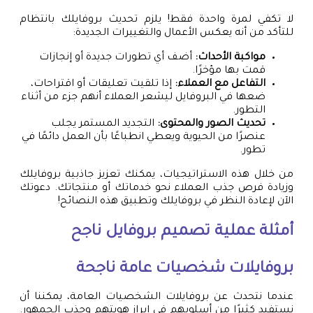
لا تكفي لمرة واحدة فقط! يلزم تحديث بروفايلك بانتظام
للتأكد من أنه يعكس الأعمال والتغييرات الجديدة:
مواكبة الأحداث:
أضف أي تطورات جديدة أو إنجازات
قمت بها مؤخرًا.
التفاعل مع العملاء:
إذا تلقيت تعليقات أو اقتراحات،
ضعها في البروفايل ليشعر العملاء أنهم جزء من أثناء
التطور.
تحديث الصور والمحتوى:
التجديد المستمر يجلب
عنصرًا من الحيوية ويعطي انطباعًا بأن العمل دائمًا في
تطور.
من خلال هذه الاستراتيجيات، يمكنك تعزيز جاذبية بروفايلك
وزيادة فرص جذب العملاء نحو خدماتك أو منتجاتك. دعوتك
الآن لإعادة النظر في بروفايلك وتطبيق هذه النصائح!
أمثلة عملية
تصميم بروفايل
ناجح
بروفايلات شخصيات عامة ناجحة
عندما نتحدث عن بروفايلات الشخصيات العامة، يمكننا أن
نستفيد كثيرًا من أسلوبهم في إبراز هويتهم وجذب الجمهور.