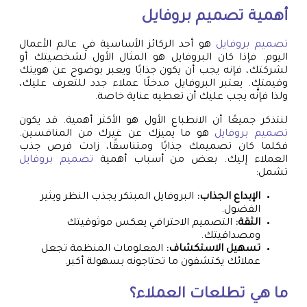
أهمية
تصميم بروفايل
تصميم بروفايل
هو أحد الركائز الأساسية في عالم الأعمال
اليوم. فإذا كان البروفايل هو المثال الأول لشخصيتك أو
لشركتك، فإنه يجب أن يكون جذابًا ويعبر بوضوح عن هويتك
وقيمتك. يعتبر البروفايل مدخلًا عملاء جدد للتعرف عليك،
ولذا فإنَّه يجب عليك أن تعطيه عناية خاصة.
لنتذكر جميعًا أن الانطباع الأول هو الأكثر أهمية. قد يكون
تصميم بروفايل
هو ما يميزك عن غيرك من المنافسين.
فكلما كان تصميمك جذابًا ومتناسقًا، زادت فرص جذب
العملاء إليك. بعض من أسباب أهمية
تصميم بروفايل
تشمل:
الإبداع الجذاب:
البروفايل المبتكر يجذب النظر ويثير
الفضول.
الثقة:
التصميم الاحترافي يعكس موثوقيتك
ومصداقيتك.
تسهيل الاستكشاف:
المعلومات المنظمة تجعل
عملائك يكتشفون ما تحتاجونه بسهولة أكبر.
ما هي تطلعات العملاء؟