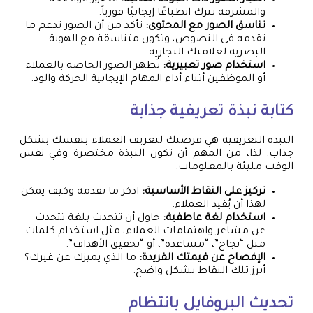
اختيار الصور ذات الجودة العالية:
الصور الواضحة
والمشرقة تترك انطباعًا إيجابيًا فورياً.
تناسق الصور مع المحتوى:
تأكد من أن الصور تدعم ما
تقدمه في النصوص، وتكون متناسقة مع الهوية
البصرية لعلامتك التجارية.
استخدام صور تعبيرية:
تُظهر الصور الخاصة بالعملاء
أو الموظفين أثناء أداء المهام الإيجابية الحركة والود.
كتابة نبذة تعريفية جذابة
النبذة التعريفية هي فرصتك لتعريف العملاء بنفسك بشكل
جذاب. لذا، من المهم أن تكون النبذة مختصرة وفي نفس
الوقت مليئة بالمعلومات:
تركيز على النقاط الأساسية:
اذكر ما تقدمه وكيف يمكن
لهذا أن يُفيد العملاء.
استخدام لغة عاطفية:
حاول أن تتحدث بلغة تتحدث
عن مشاعر واهتمامات العملاء، مثل استخدام كلمات
مثل “نجاح”، “مساعدة”، أو “تحقيق الأهداف”.
الإفصاح عن قيمتك الفريدة:
ما الذي يميزك عن غيرك؟
أبرز تلك النقاط بشكل واضح.
تحديث البروفايل بانتظام