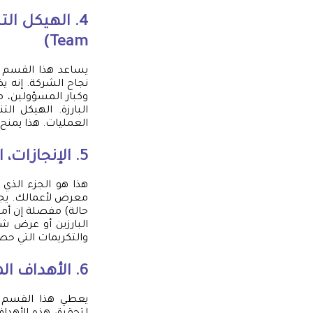
Team)
يساعد هذا القسم في
نجاح الشركة. إنه يض
وكبار المسؤولين، م
البارزة. الهيكل 
العمليات. هذا يمنح 
5. الإنجازات، المشاريع، والعملاء (Portfolio, Achievements & Clients)
هذا هو الجزء الذي 
معرض لأعمالك. يجب
حالة) مفصلة إن أمكن
البارزين أو عرض شه
والتكريمات التي حص
6. الأهداف المستقبلية والاستراتيجيات (Future Goals & Strategies)
يعطي هذا القسم ل