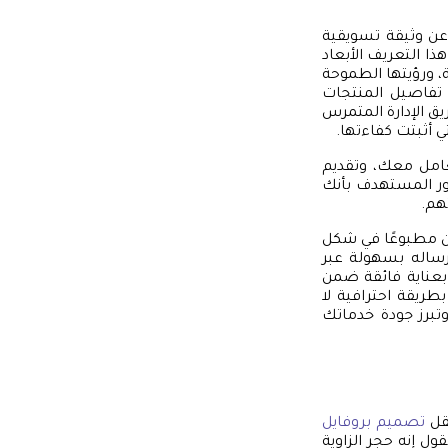
عن وثيقة تسويقية
ا التعريف الأبعاد
 ورؤيتها الطموحة
 تفاصيل المنتجات
ق الإدارة المتمرس
ي أثبتت كفاءتها.
عامل معك، وتقديم
ور المستهدف بأنك
هم.
ون مطبوعًا في شكل
، أو رقميًا كملف PDF تفاعلي يمكن إرساله بسهولة عبر
بعناية فائقة ضمن
ريقة احترافية لا
تبرز جودة خدماتك
يقل
تصميم بروفايل
ل إنه حجر الزاوية