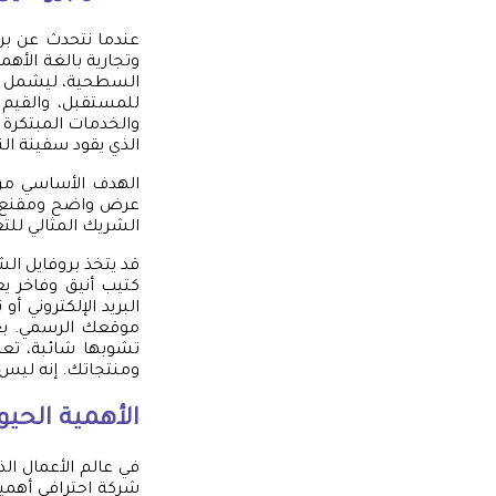
عندما نتحدث عن بر
وتجارية بالغة الأه
السطحية، ليشمل جو
للمستقبل، والقيم 
والخدمات المبتكرة 
الذي يقود سفينة الن
الهدف الأساسي من 
عرض واضح ومقنع لن
الشريك المثالي للتع
قد يتخذ بروفايل ال
البريد الإلكتروني
موقعك الرسمي. بغض
تشوبها شائبة، 
ومنتجاتك. إنه ليس 
الأهمية الحيوي
في عالم الأعمال ا
شركة احترافي أهمية