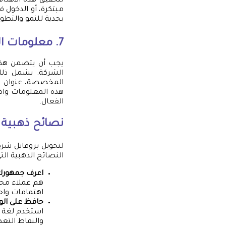
لتحقيق هذه الأهدا
مبتكرة، أو الدخول 
بجدية للنمو والتطو
7. معلومات الاتصال (Contact Information)
يجب أن يتضمن هذا
الشركة. يشمل ذلك ا
المخصصة، عنوان ال
هذه المعلومات واض
الفعال.
نصائح ذهبية 
لتحويل بروفايل شرك
النصائح الذهبية الت
اعرف جمهورك 
هم عملاء محت
اهتمامات واح
حافظ على الو
استخدم لغة وا
والنقاط التع