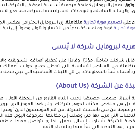
 العمل، وفرص النمو والتطور المتاحة، مما يلهم الكفاءات للانضمام إ
وثوق:
يعمل البروفايل كوثيقة مرجعية أساسية لموظفي الشركة، لي
ى، والرسالة الشاملة، والتوجهات الاستراتيجية للشركة، مما يعزز الانت
ء على
تصميم هوية تجارية
متكاملة:
إن البروفايل الاحترافي يعكس ال
ية تجارية
قوية ومتماسكة، بدءاً من الشعار والألوان وصولاً إلى نبرة
رية لبروفايل شركة لا يُنسى
ايل شركتك شاملًا، مؤثرًا، وقادرًا على تحقيق أهدافه التسويقية وال
املة من العناصر الأساسية التي تغطي جميع جوانب أعمالك بو
أقسام تُملأ بالمعلومات، بل هي اللبنات الأساسية التي تبني قصة نج
ة آسرة، صممت خصيصًا لجذب انتباه القارئ من اللحظة الأولى. 
ة، بل هي ملخص مكثف لجوهر شركتك، وتاريخها الموجز الذي يروي ب
 وعميقة عن متى تأسست الشركة، من هم المؤسسون الذين أوقدوا شع
التحديات التي مرت بها حتى وصلت إلى مكانتها المرموقة اليوم. هذه ال
ة الشركة بأسلوب إنساني يجعل القارئ يتواصل معها عاطفياً، 
د. إنها اللحظة التي تبدأ فيها رحلة بناء الثقة.