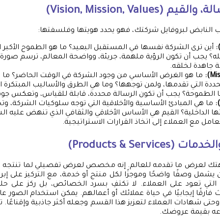
ب النابض لبروفايل شركتك، فهو يحدد هويتها وفلسفتها:
أين ترى الشركة نفسها في المستقبل البعيد؟ ما هو الطموح الأكبر 
له؟ يجب أن تكون الرؤية ملهمة، جريئة، وواضحة المعالم، ترسم صورة
 جاهدة لخلقه.
ما هو الغرض الأساسي من وجود الشركة في الوقت الحاضر؟ ما ه
حددة التي تقدمها، ولمن توجهها؟ وما هي الطرق والأساليب المبتكرة 
ا الطموحة؟ يجب أن تكون الرسالة محددة، قابلة للقياس، وتعكس جوه
ما هي المبادئ الأساسية والأخلاقية التي توجه سلوكيات الشركة، وتحد
 الداخلية؟ القيم هي الأساس الأخلاقي والثقافي الذي تنهض عليه الش
عامل مع العملاء إلى اتخاذ القرارات الاستراتيجية.
تك لعرض ما تقدمه للعالم. إنه مخصص لعرض تفصيلي لما تنتجه 
 يشمل وصفًا واضحًا وموجزًا لكل منتج أو خدمة، مع التركيز على إبرا
 التي تعود على العملاء. لا تكتفِ بسرد الخصائص، بل ركز على حل
فارقًا إيجابيًا في حياة عملائك أو أعمالهم. يمكن استخدام الصور عا
 وحتى شهادات العملاء لتعزيز هذا القسم وجعله أكثر جاذبية وإقناعًا. تذ
اعه بقيمة عروضك.