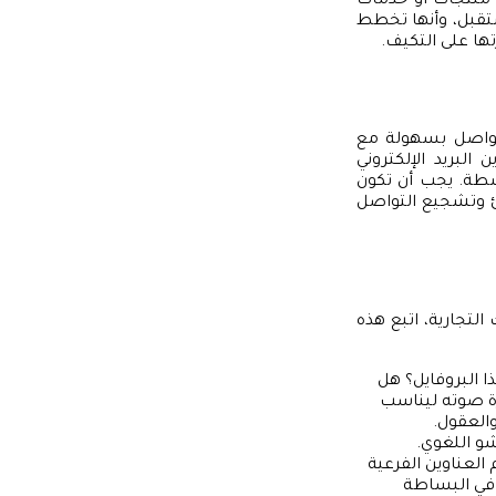
 منتجات أو خدمات
ستقبل، وأنها تخطط
ها على التكيف.
تواصل بسهولة مع
البريد الإلكتروني
شطة. يجب أن تكون
ئ وتشجيع التواصل
لتجارية، اتبع هذه
ا البروفايل؟ هل
ة صوته ليناسب
العقول.
و اللغوي.
العناوين الفرعية
 في البساطة