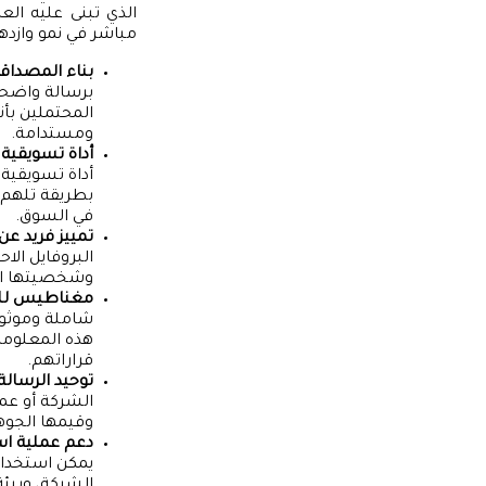
الذي تبنى عليه ال
مباشر في نمو وازدها
بناء المصداقي
برسالة واضحة 
المحتملين بأ
ومستدامة.
أداة تسويقية 
أداة تسويقية
بطريقة تلهم 
في السوق.
تمييز فريد عن
البروفايل الاح
وشخصيتها الم
مغناطيس للم
شاملة وموثوق
هذه المعلوما
قراراتهم.
توحيد الرسالة 
الشركة أو عم
وقيمها الجوهر
دعم عملية ا
يمكن استخدامه