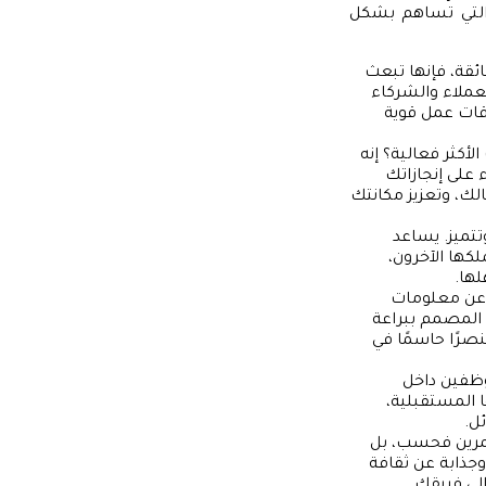
 التي تساهم بشكل
قة، فإنها تبعث
لعملاء والشركاء
اقات عمل قوية
أكثر فعالية؟ إنه
على إنجازاتك
لك، وتعزيز مكانتك
تتميز. يساعد
لكها الآخرون،
ها.
 عن معلومات
 المصمم ببراعة
رًا حاسمًا في
وظفين داخل
 المستقبلية،
ل.
ثمرين فحسب، بل
وجذابة عن ثقافة