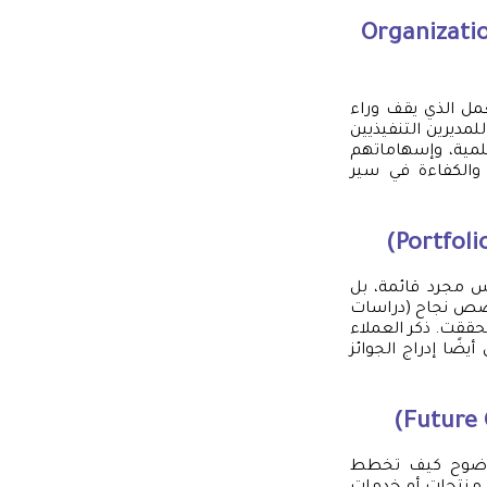
 (Organizational Structure &
عمل الذي يقف وراء
لمديرين التنفيذيين
علمية، وإسهاماتهم
والكفاءة في سير
يس مجرد قائمة، بل
قصص نجاح (دراسات
تحققت. ذكر العملاء
ضًا إدراج الجوائز
 بوضوح كيف تخطط