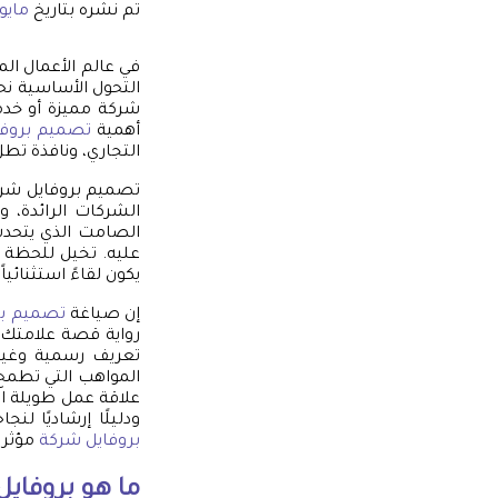
تم نشره بتاريخ
مايو 7, 026
في عالم الأعمال الم
التحول الأساسية نح
شركة مميزة أو خدم
أهمية
تصميم بروفا
التجاري، ونافذة تطل
تصميم بروفايل شرك
الشركات الرائدة، و
الصامت الذي يتحدث
عليه. تخيل للحظة أ
يكون لقاءً استثنائياً ي
إن صياغة
تصميم بر
رواية قصة علامتك ا
تعريف رسمية وغير 
المواهب التي تطمح
علاقة عمل طويلة ال
ودليلًا إرشاديًا 
بروفايل شركة
مؤثر ح
ما هو بروفايل