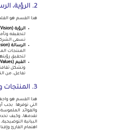
2. الرؤية، الرسالة، والقيم (Vision, Mission, Values)
هذا القسم هو القل
الرؤية (Vision):
لتحقيقه وتأم
تسعى الشركة
الرسالة (Mission):
المنتجات الم
لتحقيق رؤيته
القيم (Values):
وتشكل ثقافتها
تفاعل، من الت
3. المنتجات والخدمات (Products & Services)
هذا القسم هو واجه
التي توفرها. يجب أن
والفوائد الملموسة
تقدمها، وكيف تحدث 
البيانية التوضيحية،
اهتمام القارئ وإقن