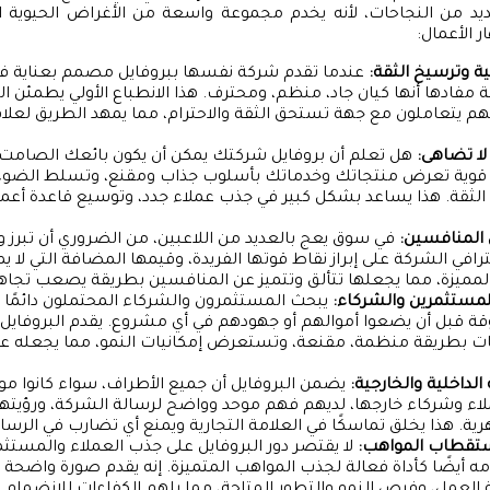
عديد من النجاحات، لأنه يخدم مجموعة واسعة من الأغراض الحيوية
ر الأعمال:
ة وترسيخ الثقة:
عندما تقدم شركة نفسها ببروفايل مصمم بعناية فائ
مفادها أنها كيان جاد، منظم، ومحترف. هذا الانطباع الأولي يطمئن ا
نهم يتعاملون مع جهة تستحق الثقة والاحترام، مما يمهد الطريق لعل
لا تضاهى:
هل تعلم أن بروفايل شركتك يمكن أن يكون بائعك الصامت ال
 قوية تعرض منتجاتك وخدماتك بأسلوب جذاب ومقنع، وتسلط الضوء 
الثقة. هذا يساعد بشكل كبير في جذب عملاء جدد، وتوسيع قاعدة أعما
 المنافسين:
في سوق يعج بالعديد من اللاعبين، من الضروري أن تبرز و
ترافي الشركة على إبراز نقاط قوتها الفريدة، وقيمها المضافة التي لا يم
ميزة، مما يجعلها تتألق وتتميز عن المنافسين بطريقة يصعب تجاهل
ستثمرين والشركاء:
يبحث المستثمرون والشركاء المحتملون دائمًا
ة قبل أن يضعوا أموالهم أو جهودهم في أي مشروع. يقدم البروفايل
ت بطريقة منظمة، مقنعة، وتستعرض إمكانيات النمو، مما يجعله عنص
الداخلية والخارجية:
يضمن البروفايل أن جميع الأطراف، سواء كانوا م
لاء وشركاء خارجها، لديهم فهم موحد وواضح لرسالة الشركة، ورؤيتها
ية. هذا يخلق تماسكًا في العلامة التجارية ويمنع أي تضارب في الرسائ
ستقطاب المواهب:
لا يقتصر دور البروفايل على جذب العملاء والمست
 أيضًا كأداة فعالة لجذب المواهب المتميزة. إنه يقدم صورة واضحة 