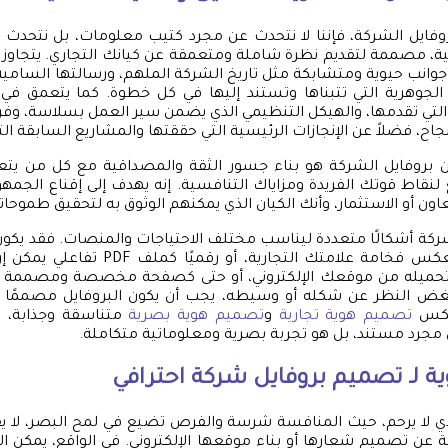
وفايل الشركة، فإننا لا نتحدث عن مجرد كتيب معلومات، بل نتحدث 
مية، مصممة لتقديم نظرة شاملة ومتعمقة عن كيانك التجاري. يتجاوز هذ
انب حيوية ومتشابكة مثل تاريخ الشركة الملهم، ورسالتها السامية،
الجوهرية التي تتبناها وتستند إليها في كل خطوة. كما يتعمق في
التي تقدمها، والهيكل التنظيمي الذي يضمن سير العمل بسلاسة، وفري
جاح، فضلاً عن الإنجازات الرئيسية التي حققتها والمشاريع السابقة الت
بروفايل الشركة هو بناء جسور الثقة والمصداقية مع كل من يت
قاط قوتك الفريدة ومزاياك التنافسية. إنه يهدف إلى إقناع الجمه
اون أو الاستثمار، وأنك الكيان الذي يمكنهم الوثوق به لتحقيق طموحات
شركة أشكالًا متعددة ليناسب مختلف الاحتياجات والمنصات. فقد يك
كتيب أنيق وفاخر يعكس فخامة علامتك التجارية
 أو تحميله من موقعك الإلكتروني، أو حتى كصفحة مخصصة ومصممة 
 النظر عن شكله أو وسيطه، يجب أن يكون البروفايل مصممًا بط
تعكس
تصميم هوية تجارية
و
تصميم هوية بصرية
متناسقة وجذابة، و
مجرد مستند، بل هو تجربة بصرية ومعلوماتية متكاملة.
ة لـ
تصميم بروفايل
شركة احترافي
لذي لا يرحم، حيث المنافسة شرسة والفرص تضيع في لمح البصر، لا 
 عن تصميم شعارها أو بناء موقعها الإلكتروني. في الواقع، يمكن القو