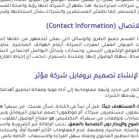
ف الطموحة. يمكن أن يشمل خطط التوسع في أسواق جديدة، إطلاق
في شراكات استراتيجية. هذا يظهر أن الشركة لديها رؤية واضحة للم
ر المستمر، مما يطمئن المستثمرين والشركاء بشأن استدامتها وقدرت
 القسم جميع الطرق والوسائل التي يمكن للجمهور من خلالها ال
لعنوان الفعلي لمقرات الشركة، أرقام الهواتف المباشرة، عناوين 
موقع الإلكتروني الرسمي، وحسابات وسائل التواصل الاجتماعي الن
حة، سهلة الوصول إليها، ومحدثة باستمرار، لتجنب أي إحباط للقار
لإنشاء
تصميم بروفايل
شركة مؤثر
تك من مجرد وثيقة معلوماتية إلى أداة قوية وفعالة لتحقيق أهدافك ا
ي يقدمها الخبراء:
المستهدف جيدًا:
قبل أن تبدأ في الكتابة، اسأل نفسك: من سيقرأ هذ
ملون، مستثمرون، شركاء، أم موظفون؟ صمم محتوى البروفايل ونبر
تياجات وتوقعات من سيقرأه. التخصيص هو مفتاح الوصول للقلوب و
ضوح والإيجاز دون التضحية بالعمق:
تجنب الإطالة غير الضرورية والحش
ضحة، مباشرة، ومقنعة. قدم المعلومات الأكثر أهمية أولاً، واستخدم 
دادية لتنظيم المحتوى وجعله سهل القراءة والاستيعاب. الأناقة تكمن