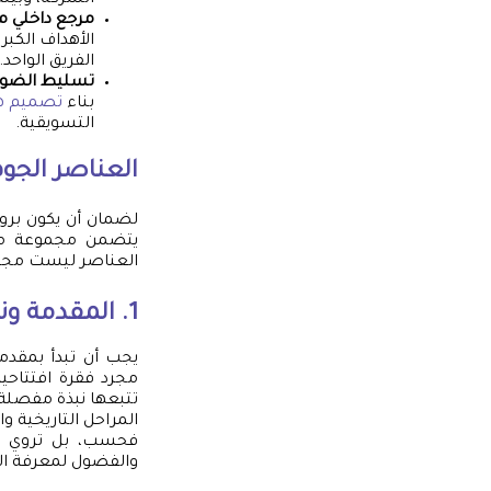
الشركة، وبيئة
مرجع داخلي م
الأهداف الكبر
الفريق الواحد.
تسليط الضو
بناء
تصميم هو
التسويقية.
العناصر الجوه
لضمان أن يكون بروف
يتضمن مجموعة متك
العناصر ليست مجرد 
1. المقدمة ونبذة عن الشركة (About Us)
يجب أن تبدأ بمقدم
مجرد فقرة افتتاحي
تتبعها نبذة مفصلة
المراحل التاريخية و
فحسب، بل تروي قص
والفضول لمعرفة المزي