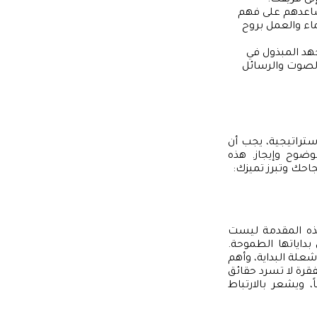
لى فريقك.
ساعدهم على فهم
ماء والعمل بروح
جهد المبذول في
 الصوت والرسائل
استراتيجية، يجب أن
ضوح وإيجاز. هذه
احك وتبرز تميزك:
هذه المقدمة ليست
داياتها الطموحة.
لة البداية، وأهم
فقرة لا تسرد حقائق
ويشعر بالارتباط