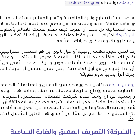
2
بواسطة
Shadow Designer
عاصر، حيث تتسارع وتيرة المنافسة وتتغير المعايير باستمرار، يمثل ا
و إقامة علاقات قوية ومستدامة. في خضم هذه البيئة الديناميكية، لا 
ات استثنائية؛ بل يجب أن تعرف كيف تقدم نفسك للعالم بأسلوب لا 
يل شركة
احترافي، ليس فقط كوثيقة تعريفية، بل كمرآة تعكس الروح
 منها رؤيتك وقيمك وإنجازاتك المتألقة.
ة ليس مجرد مهمة روتينية أو خيار ثانوي، بل هو استثمار استرات
يفتح لك آفاقاً جديدة للشراكات المثمرة وفرص الاستثمار الواعدة.
 نيابة عنك، يروي قصتك بأسلوب مؤثر، ويترك بصمة لا تُمحى في 
ن هذا البروفايل هو أول لقاء بينك وبين عميل محتمل أو شريك استرا
ترك أثراً إيجابياً يدوم طويلاً؟
وفايل شركة
متكامل يتجاوز مجرد سرد الحقائق والمعلومات الجافة؛ إن
لتجارية بحرفية وإبداع، بطريقة مقنعة، منظمة، وجذابة. هذه الوثيق
رسمية في آن واحد، تقدم شركتك للعملاء المحتملين، الشركاء، 
 لاستقطابها. فكيف يمكن لبروفايل شركة مصمم بعناية فائقة أن يحو
أمد ومليئة بالثقة؟ وما هي المكونات السحرية التي تجعل منه أداة تس
لنجاحك المنشود؟ دعنا نغوص معًا في أعماق هذا الدليل الشامل لن
قًا.
 الشركة؟ التعريف العميق والغاية السامية