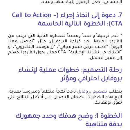
الاجتماعي. اجعل الوصول إليك سهلاً ومتاحاً.
7. دعوة إلى اتخاذ إجراء (Call to Action –
CTA): الخطوة التالية الحاسمة
* قدم توجيهاً واضحاً ومحدداً للخطوة التالية التي ترغب من
القارئ اتخاذها بعد قراءة البروفايل، مثل “تواصل معنا
اليوم”، “اطلب عرض سعر مجاني”، “زر موقعنا الإلكتروني”، أو
“اشترك في نشرتنا الإخبارية”. CTA فعال يحول القارئ المهتم
إلى عميل محتمل.
رحلة التصميم: خطوات عملية لإنشاء
بروفايل احترافي ومؤثر
يتطلب
تصميم بروفايل
ناجحاً نهجاً منظماً ومدروساً بعناية.
اتبع هذه الخطوات لضمان الحصول على أفضل النتائج التي
تفوق توقعاتك:
الخطوة 1: وضح هدفك وحدد جمهورك
بدقة متناهية