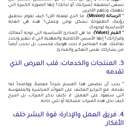
تسعى لتحقيقه لشركتك أو لذاتك؟ إنها الصورة الكبيرة التي
تلهمك وتلهم الآخرين.
*
الرسالة (Mission):
ما الذي تفعله الآن؟ كيف تقوم بتحقيق
رؤيتك الطموحة بشكل يومي وعملي؟ هذه هي الغاية
الأساسية لوجودك.
*
القيم (Values):
ما هي المبادئ الأساسية التي توجه أعمالك
وقراراتك؟ إنها الأسس الأخلاقية والمهنية التي لا تتغير وتحدد
ثقافتك. هذه العناصر لا تحدد هويتك فحسب، بل تجذب أيضاً
من يشاركك نفس التفكير والمبادئ.
3. المنتجات والخدمات: قلب العرض الذي
تقدمه
* يجب أن يتضمن هذا القسم شرحاً مفصلاً وواضحاً لما
تقدمه، مع التركيز المكثف على الفوائد المباشرة والملموسة
التي ستعود على العميل. لا تكتفِ بذكر الميزات، بل اشرح
كيف تحل هذه الميزات مشكلة أو تلبي حاجة.
4. فريق العمل والإدارة: قوة البشر خلف
الأفكار