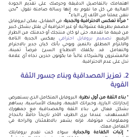
اهتمامك بالتفاصيل الدقيقة وحرصك على تقديم الجودة
العالية في كل ما تقوم به. إنها رسالة صامتة تقول: “نحن
نتقن عملنا من الألف إلى الياء”.
*
مرآة تعكس الاحترافية والجدية:
في المقابل، يمكن لبروفايل
مصمم بطريقة عشوائية أو غير احترافية أن يقلل بشكل كبير
من قيمة ما تقدمه، حتى لو كان منتجك أو خدمتك من الطراز
الرفيع.
تصميم بروفايل احترافي
يعكس الجدية التامة
والالتزام المطلق بالتميز، ويوحي بأنك كيان جدير بالاحترام
والتعامل. قد يكلفك الانطباع السيئ فرصاً ثمينة،
فالمشترون والشركاء غالباً ما يكونون حذرين تجاه أي علامة
تدل على عدم الاحترافية.
2. تعزيز المصداقية وبناء جسور الثقة
القوية
*
بناء الثقة من أول نظرة:
البروفايل المتكامل الذي يستعرض
إنجازاتك البارزة، وخبراتك القيمة، وقيمك الأساسية، يساهم
بشكل فعال في بناء الثقة والمصداقية مع جمهورك
المستهدف. عندما يرى الطرف الآخر تاريخاً حافلاً بالنجاح
ومعلومات موثوقة، فإنه يشعر بالاطمئنان والراحة في
التعامل معك.
*
إثبات الكفاءة والجدارة:
سواء كنت تقدم بروفايلك