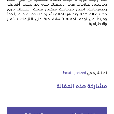
بناء وثيقة قوية لا تجذب الانتباه فحسب، بل تبني الثقة،
وتؤسس لعلاقات قوية، وتدفعك بقوة نحو تحقيق أهدافك
وطموحاتك. اجعل بروفايلك يعكس قيمك الأصيلة، يروي
قصتك الملهمة، ويظهر للعالم بأسره ما يجعلك متميزاً حقاً
وفريداً من نوعه. اجعله شهادة حية على التزامك بالتميز
والاحترافية.
تم نشره في
Uncategorized
مشاركة هذه المقالة