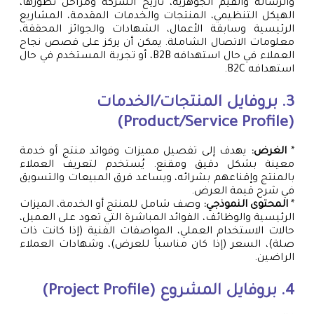
والرسالة والقيم الجوهرية، تاريخ الشركة ومراحل تطورها،
الهيكل التنظيمي، المنتجات والخدمات المقدمة، المشاريع
الرئيسية وسابقة الأعمال، الشهادات والجوائز المحققة،
معلومات الاتصال الشاملة. يمكن أن يركز على قصص نجاح
العملاء في حال استهدافه B2B، أو تجربة المستخدم في حال
استهدافه B2C.
3. بروفايل المنتجات/الخدمات
(Product/Service Profile)
*
الغرض:
يهدف إلى تفصيل مميزات وفوائد منتج أو خدمة
معينة بشكل دقيق ومقنع. يُستخدم لتعريف العملاء
بالمنتج وإقناعهم بشرائه، ويساعد فرق المبيعات والتسويق
في شرح قيمة العرض.
*
المحتوى النموذجي:
وصف شامل للمنتج أو الخدمة، الميزات
الرئيسية والوظائف، الفوائد المباشرة التي تعود على العميل،
حالات الاستخدام العملي، المواصفات الفنية (إذا كانت ذات
صلة)، السعر (إذا كان مناسباً للعرض)، وشهادات العملاء
الراضين.
4. بروفايل المشروع (Project Profile)