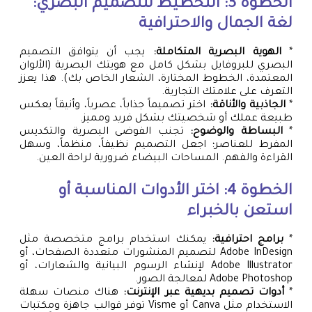
الخطوة 3: التخطيط للتصميم البصري:
لغة الجمال والاحترافية
*
الهوية البصرية المتكاملة:
يجب أن يتوافق التصميم
البصري للبروفايل بشكل كامل مع هويتك البصرية (الألوان
المعتمدة، الخطوط المختارة، الشعار الخاص بك). هذا يعزز
التعرف على علامتك التجارية.
*
الجاذبية والأناقة:
اختر تصميماً جذاباً، عصرياً، وأنيقاً يعكس
طبيعة عملك أو شخصيتك بشكل فريد ومميز.
*
البساطة والوضوح:
تجنب الفوضى البصرية والتكديس
المفرط للعناصر؛ اجعل التصميم نظيفاً، منظماً، وسهل
القراءة والفهم. المساحات البيضاء ضرورية لراحة العين.
الخطوة 4: اختر الأدوات المناسبة أو
استعن بالخبراء
*
برامج احترافية:
يمكنك استخدام برامج متخصصة مثل
Adobe InDesign لتصميم المنشورات متعددة الصفحات، أو
Adobe Illustrator لإنشاء الرسوم البيانية والشعارات، أو
Adobe Photoshop لمعالجة الصور.
*
أدوات تصميم بديهية عبر الإنترنت:
هناك منصات سهلة
الاستخدام مثل Canva أو Visme توفر قوالب جاهزة ومكتبات