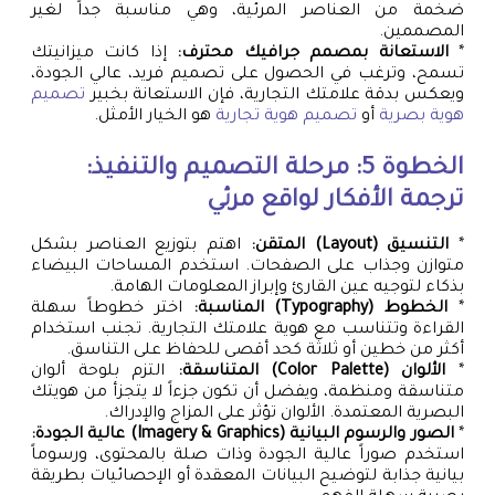
ضخمة من العناصر المرئية، وهي مناسبة جداً لغير
المصممين.
*
الاستعانة بمصمم جرافيك محترف:
إذا كانت ميزانيتك
تسمح، وترغب في الحصول على تصميم فريد، عالي الجودة،
ويعكس بدقة علامتك التجارية، فإن الاستعانة بخبير
تصميم
هوية بصرية
أو
تصميم هوية تجارية
هو الخيار الأمثل.
الخطوة 5: مرحلة التصميم والتنفيذ:
ترجمة الأفكار لواقع مرئي
*
التنسيق (Layout) المتقن:
اهتم بتوزيع العناصر بشكل
متوازن وجذاب على الصفحات. استخدم المساحات البيضاء
بذكاء لتوجيه عين القارئ وإبراز المعلومات الهامة.
*
الخطوط (Typography) المناسبة:
اختر خطوطاً سهلة
القراءة وتتناسب مع هوية علامتك التجارية. تجنب استخدام
أكثر من خطين أو ثلاثة كحد أقصى للحفاظ على التناسق.
*
الألوان (Color Palette) المتناسقة:
التزم بلوحة ألوان
متناسقة ومنظمة، ويفضل أن تكون جزءاً لا يتجزأ من هويتك
البصرية المعتمدة. الألوان تؤثر على المزاج والإدراك.
*
الصور والرسوم البيانية (Imagery & Graphics) عالية الجودة:
استخدم صوراً عالية الجودة وذات صلة بالمحتوى، ورسوماً
بيانية جذابة لتوضيح البيانات المعقدة أو الإحصائيات بطريقة