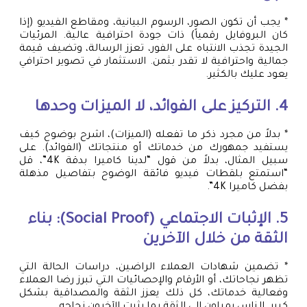
* يجب أن تكون الصور، الرسوم البيانية، ومقاطع الفيديو (إذا
كان البروفايل رقمياً) ذات جودة احترافية عالية. المرئيات
الجيدة تجذب الانتباه على الفور، تعزز الرسالة، وتضيف قيمة
جمالية واحترافية لا تقدر بثمن. الاستثمار في تصوير احترافي
يعود عليك بالكثير.
4. التركيز على الفوائد، لا الميزات وحدها
* بدلاً من مجرد ذكر ما تفعله (الميزات)، اشرح بوضوح كيف
يستفيد جمهورك من خدماتك أو منتجاتك (الفوائد). على
سبيل المثال، بدلاً من قول “لدينا كاميرا بدقة 4K”، قل
“استمتع بلقطات فيديو فائقة الوضوح بتفاصيل مذهلة
بفضل كاميرا 4K”.
5. الإثبات الاجتماعي (Social Proof): بناء
الثقة من خلال الآخرين
* تضمين شهادات العملاء الراضين، دراسات الحالة التي
تظهر نجاحاتك، أو الأرقام والإحصائيات التي تبرز رضا العملاء
وفعالية خدماتك، كل ذلك يعزز الثقة والمصداقية بشكل