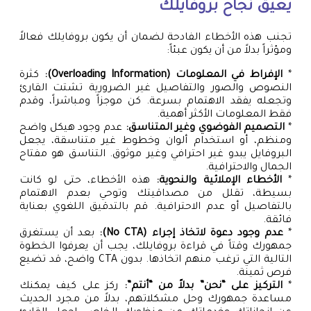
يعيق نجاح بروفايلك
تجنب هذه الأخطاء الفادحة لضمان أن يكون بروفايلك فعالاً
ومؤثراً بدلاً من أن يكون عبئاً:
*
الإفراط في المعلومات (Overloading Information):
كثرة
النصوص والصور والتفاصيل غير الضرورية تشتت القارئ
وتجعله يفقد الاهتمام بسرعة. كن موجزاً ومباشراً، وقدم
فقط المعلومات الأكثر أهمية.
*
التصميم الفوضوي وغير المتناسق:
عدم وجود هيكل واضح
ومنظم، أو استخدام ألوان وخطوط غير متناسقة، يجعل
البروفايل يبدو غير احترافي وغير موثوق. التناسق هو مفتاح
الجمال والاحترافية.
*
الأخطاء الإملائية والنحوية:
هذه الأخطاء، حتى لو كانت
بسيطة، تقلل من مصداقيتك وتوحي بعدم الاهتمام
بالتفاصيل أو عدم الاحترافية. قم بالتدقيق اللغوي بعناية
فائقة.
*
عدم وجود دعوة لاتخاذ إجراء (No CTA):
بعد أن يستغرق
جمهورك وقتاً في قراءة بروفايلك، يجب أن يعرفوا الخطوة
التالية التي ترغب منهم اتخاذها. بدون CTA واضح، قد تضيع
فرص ثمينة.
*
التركيز على “نحن” بدلاً من “أنتم”:
ركز على كيف يمكنك
مساعدة جمهورك وحل مشكلاتهم، بدلاً من مجرد الحديث