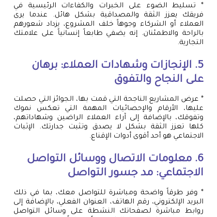
* تسليط الضوء على الخبرات والكفاءات الرئيسية في
فريقك يعزز الثقة والمصداقية بشكل هائل. عندما يرى
العملاء أو الشركاء وجوهاً خلف المشروع، يزداد شعورهم
بالراحة والاطمئنان. إنه يضفي طابعاً إنسانياً على علامتك
التجارية.
5. الإنجازات وشهادات العملاء: برهان
على النجاح والتفوق
* عرض المشاريع الناجحة التي قمت بها، الجوائز التي حصلت
عليها، الأرقام والإحصائيات المهمة التي تعكس نموك
وتفوقك، بالإضافة إلى آراء العملاء الراضين وشهاداتهم،
كلها تعزز الثقة بشكل لا يصدق وتثبت جدارتك. الإثبات
الاجتماعي هو أحد أقوى أدوات الإقناع.
6. معلومات الاتصال ووسائل التواصل
الاجتماعي: مد جسور التواصل
* وفر طرقاً واضحة ومباشرة للتواصل معك، بما في ذلك
البريد الإلكتروني، رقم الهاتف، العنوان الفعلي، بالإضافة إلى
روابط مباشرة لصفحاتك النشطة على وسائل التواصل