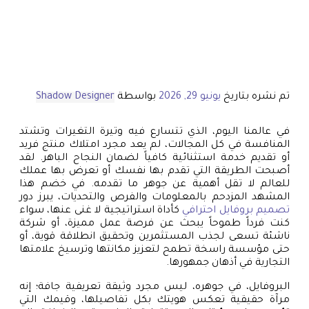
تم نشره بتاريخ
يونيو 29, 2026
بواسطة
Shadow Designer
في عالمنا اليوم، الذي تتسارع فيه وتيرة التغيرات وتشتد
المنافسة في كل المجالات، لم يعد مجرد امتلاك منتج فريد
أو تقديم خدمة استثنائية كافياً لضمان النجاح الباهر. لقد
أصبحت الطريقة التي تقدم بها نفسك أو تعرض بها عملك
للعالم لا تقل أهمية عن جوهر ما تقدمه. في خضم هذا
المشهد المزدحم بالمعلومات والفرص والتحديات، يبرز دور
تصميم بروفايل احترافي
كأداة استراتيجية لا غنى عنها، سواء
كنت فرداً طموحاً يبحث عن فرصة عمل مميزة، أو شركة
ناشئة تسعى لجذب المستثمرين وتحقيق انطلاقة قوية، أو
حتى مؤسسة راسخة تطمح لتعزيز مكانتها وترسيخ علامتها
التجارية في أذهان جمهورها.
البروفايل، في جوهره، ليس مجرد وثيقة تعريفية جافة؛ إنه
مرآة حقيقية تعكس هويتك بكل تفاصيلها، وقيمك التي