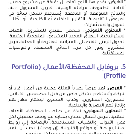
*
الغرض:
يقدم هذا النوع تفاصيل دقيقة عن مشروع معين،
أهدافه الطموحة، مراحله الزمنية، الفريق المسؤول عنه،
والنتائج المتوقعة أو المحققة. يُستخدم بشكل شائع في
العروض التقديمية، التقارير الداخلية أو الخارجية، أو لطلب
التمويل والاستثمارات.
*
المحتوى النموذجي:
ملخص تنفيذي للمشروع، الأهداف
الاستراتيجية، النطاق المحدد للمشروع، المنهجية المتبعة،
الجدول الزمني التفصيلي، الميزانية المقترحة أو الفعلية، فريق
المشروع ودور كل فرد، النتائج المحققة، والتوصيات
المستقبلية.
5. بروفايل المحفظة/الأعمال (Portfolio
Profile)
*
الغرض:
يُعد عرضاً بصرياً لأمثلة عملية من أعمال فرد أو
شركة، ويُستخدم بشكل خاص من قبل المصممين، الفنانين،
المصورين، المطورين، وكتاب المحتوى لإظهار مهاراتهم
وإنجازاتهم البصرية والإبداعية.
*
المحتوى النموذجي:
نبذة عن صاحب المحفظة، الأهداف
المهنية، عرض لأعمال مختارة بعناية مع وصف تفصيلي لكل
عمل، الأدوات والتقنيات المستخدمة، بالإضافة إلى روابط
لمشاريع حية أو مواقع إلكترونية (إن وجدت). يجب أن يتميز