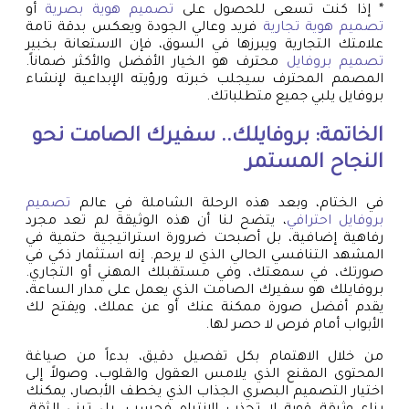
* إذا كنت تسعى للحصول على
تصميم هوية بصرية
أو
تصميم هوية تجارية
فريد وعالي الجودة ويعكس بدقة تامة
علامتك التجارية ويبرزها في السوق، فإن الاستعانة بخبير
تصميم بروفايل
محترف هو الخيار الأفضل والأكثر ضماناً.
المصمم المحترف سيجلب خبرته ورؤيته الإبداعية لإنشاء
بروفايل يلبي جميع متطلباتك.
الخاتمة: بروفايلك.. سفيرك الصامت نحو
النجاح المستمر
في الختام، وبعد هذه الرحلة الشاملة في عالم
تصميم
بروفايل احترافي
، يتضح لنا أن هذه الوثيقة لم تعد مجرد
رفاهية إضافية، بل أصبحت ضرورة استراتيجية حتمية في
المشهد التنافسي الحالي الذي لا يرحم. إنه استثمار ذكي في
صورتك، في سمعتك، وفي مستقبلك المهني أو التجاري.
بروفايلك هو سفيرك الصامت الذي يعمل على مدار الساعة،
يقدم أفضل صورة ممكنة عنك أو عن عملك، ويفتح لك
الأبواب أمام فرص لا حصر لها.
من خلال الاهتمام بكل تفصيل دقيق، بدءاً من صياغة
المحتوى المقنع الذي يلامس العقول والقلوب، وصولاً إلى
اختيار التصميم البصري الجذاب الذي يخطف الأبصار، يمكنك