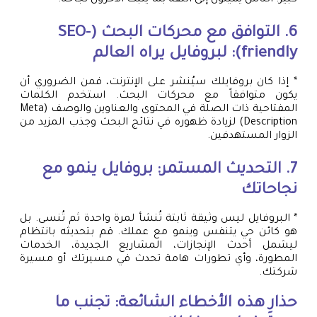
كبير. الناس يميلون إلى الثقة بما يثبت الآخرون نجاحه.
6. التوافق مع محركات البحث (SEO-
friendly): لبروفايل يراه العالم
* إذا كان بروفايلك سيُنشر على الإنترنت، فمن الضروري أن
يكون متوافقاً مع محركات البحث. استخدم الكلمات
المفتاحية ذات الصلة في المحتوى والعناوين والوصف (Meta
Description) لزيادة ظهوره في نتائج البحث وجذب المزيد من
الزوار المستهدفين.
7. التحديث المستمر: بروفايل ينمو مع
نجاحاتك
* البروفايل ليس وثيقة ثابتة تُنشأ لمرة واحدة ثم تُنسى. بل
هو كائن حي يتنفس وينمو مع عملك. قم بتحديثه بانتظام
ليشمل أحدث الإنجازات، المشاريع الجديدة، الخدمات
المطورة، وأي تطورات هامة تحدث في مسيرتك أو مسيرة
شركتك.
حذارِ هذه الأخطاء الشائعة: تجنب ما