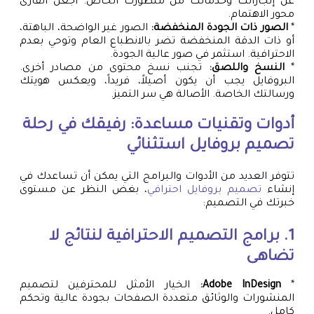
عن إنجازاتك وخدماتك من منظورك الخاص. اجعل القارئ
محور الاهتمام.
*
الصور ذات الجودة المنخفضة:
الصور غير الواضحة، الباهتة،
أو ذات الدقة المنخفضة تضر بالانطباع العام وتوحي بعدم
الاحترافية. استثمر في صور عالية الجودة.
*
النسخ واللصق:
تجنب نسخ محتوى من مصادر أخرى.
البروفايل يجب أن يكون أصيلاً، فريداً، ويعكس هويتك
ورسالتك الخاصة. الأصالة هي سر التميز.
أدوات وتقنيات مساعدة: رفيقك في رحلة
تصميم بروفايل استثنائي
تتوفر العديد من الأدوات والبرامج التي يمكن أن تساعدك في
إنشاء
تصميم بروفايل احترافي
، بغض النظر عن مستوى
خبرتك في التصميم:
1. برامج التصميم الاحترافية لنتائج لا
تضاهى
*
Adobe InDesign:
الخيار الأمثل للمحترفين لتصميم
المنشورات والوثائق متعددة الصفحات بجودة عالية وتحكم
كامل.