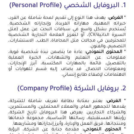
1. البروفايل الشخصي (Personal Profile)
*
الغرض:
يهدف هذا النوع إلى تقديم لمحة شاملة عن الفرد،
خبراته المهنية، مهاراته الفريدة، وإنجازاته الشخصية.
يُستخدم بشكل واسع في سياقات البحث عن عمل (مثل
السيرة الذاتية/CV)، أو لتعزيز العلامة التجارية الشخصية
للمحترفين في مجالات مثل المحاماة، الطب، الاستشارات،
التصميم، والفنون.
*
المحتوى النموذجي:
عادة ما يتضمن نبذة شخصية قوية،
معلومات عن التعليم والشهادات، الخبرة العملية
بالتفصيل، قائمة بالمهارات المكتسبة، أبرز الإنجازات،
ومعلومات الاتصال. قد يضاف إليه قسم للهوايات أو
الاهتمامات لإضفاء طابع إنساني.
2. بروفايل الشركة (Company Profile)
*
الغرض:
يعتبر بمثابة بطاقة تعريف شاملة للشركة،
يقدمها للجمهور العام، والعملاء المحتملين، والمستثمرين،
والشركاء التجاريين. يعرض هذا البروفايل تاريخ الشركة،
رؤيتها المستقبلية، رسالتها الأساسية، مجموعة خدماتها
ومنتجاتها، فريق العمل والإدارة، وأبرز إنجازاتها ومشاريعها.
*
المحتوى النموذجي:
مقدمة جذابة عن الشركة، الرؤية