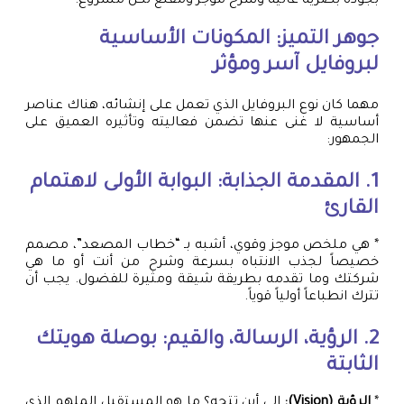
بجودة بصرية عالية وشرح موجز ومقنع لكل مشروع.
جوهر التميز: المكونات الأساسية
لبروفايل آسر ومؤثر
مهما كان نوع البروفايل الذي تعمل على إنشائه، هناك عناصر
أساسية لا غنى عنها تضمن فعاليته وتأثيره العميق على
الجمهور:
1. المقدمة الجذابة: البوابة الأولى لاهتمام
القارئ
* هي ملخص موجز وقوي، أشبه بـ “خطاب المصعد”، مصمم
خصيصاً لجذب الانتباه بسرعة وشرح من أنت أو ما هي
شركتك وما تقدمه بطريقة شيقة ومثيرة للفضول. يجب أن
تترك انطباعاً أولياً قوياً.
2. الرؤية، الرسالة، والقيم: بوصلة هويتك
الثابتة
*
الرؤية (Vision):
إلى أين تتجه؟ ما هو المستقبل الملهم الذي