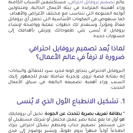
عالم
تصميم بروفايل احترافي
، مستكشفين الأسباب الكامنة
وراء أهميته المتزايدة في بيئة الأعمال الحالية، ومتناولين
أنواعه المتنوعة التي تتناسب مع مختلف الأغراض والأهداف.
كما سنغوص في المكونات الأساسية التي تجعل أي بروفايل
فعالاً ومؤثراً، وسنقدم لك خطوات عملية وواضحة لإنشاء
بروفايل لا يُنسى يلبي طموحاتك ويرتقي بأهدافك إلى
مستويات جديدة.
لماذا يُعد تصميم بروفايل احترافي
ضرورة لا ترفاً في عالم الأعمال؟
البروفايل الاحترافي يتجاوز كونه مجرد سرد للحقائق والبيانات؛
إنه بمثابة قصة تروى، وتجربة شاملة تقدم للجمهور. إليك
السبب وراء أهمية تصميمه البالغة في سياق الأعمال
الحديث:
1. تشكيل الانطباع الأول الذي لا يُنسى
*
بطاقة تعريف بصرية تتحدث عن الجودة:
تخيل أن بروفايلك
هو أول ما يقع عليه بصر عميل محتمل أو شريك مستقبلي أو
حتى مستثمر. تصميم جذاب ومنظم بشكل احترافي يترك
انطباعاً أولياً مبهراً يدوم طويلاً، ويشير بوضوح إلى مدى