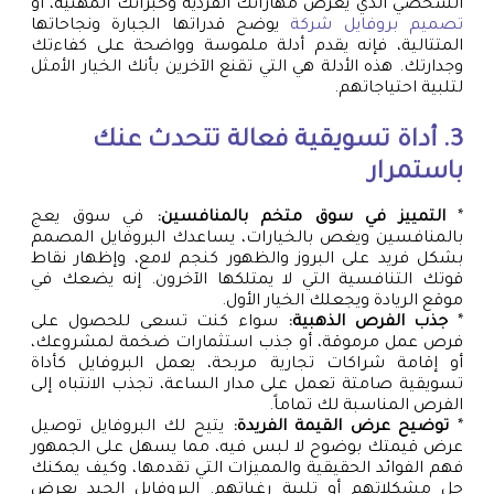
الشخصي الذي يعرض مهاراتك الفردية وخبراتك المهنية، أو
تصميم بروفايل شركة
يوضح قدراتها الجبارة ونجاحاتها
المتتالية، فإنه يقدم أدلة ملموسة وواضحة على كفاءتك
وجدارتك. هذه الأدلة هي التي تقنع الآخرين بأنك الخيار الأمثل
لتلبية احتياجاتهم.
3. أداة تسويقية فعالة تتحدث عنك
باستمرار
*
التمييز في سوق متخم بالمنافسين:
في سوق يعج
بالمنافسين ويغص بالخيارات، يساعدك البروفايل المصمم
بشكل فريد على البروز والظهور كنجم لامع، وإظهار نقاط
قوتك التنافسية التي لا يمتلكها الآخرون. إنه يضعك في
موقع الريادة ويجعلك الخيار الأول.
*
جذب الفرص الذهبية:
سواء كنت تسعى للحصول على
فرص عمل مرموقة، أو جذب استثمارات ضخمة لمشروعك،
أو إقامة شراكات تجارية مربحة، يعمل البروفايل كأداة
تسويقية صامتة تعمل على مدار الساعة، تجذب الانتباه إلى
الفرص المناسبة لك تماماً.
*
توضيح عرض القيمة الفريدة:
يتيح لك البروفايل توصيل
عرض قيمتك بوضوح لا لبس فيه، مما يسهل على الجمهور
فهم الفوائد الحقيقية والمميزات التي تقدمها، وكيف يمكنك
حل مشكلاتهم أو تلبية رغباتهم. البروفايل الجيد يعرض