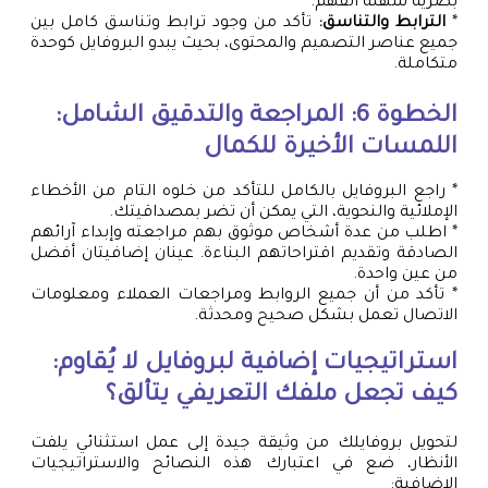
بصرية سهلة الفهم.
*
الترابط والتناسق:
تأكد من وجود ترابط وتناسق كامل بين
جميع عناصر التصميم والمحتوى، بحيث يبدو البروفايل كوحدة
متكاملة.
الخطوة 6: المراجعة والتدقيق الشامل:
اللمسات الأخيرة للكمال
* راجع البروفايل بالكامل للتأكد من خلوه التام من الأخطاء
الإملائية والنحوية، التي يمكن أن تضر بمصداقيتك.
* اطلب من عدة أشخاص موثوق بهم مراجعته وإبداء آرائهم
الصادقة وتقديم اقتراحاتهم البناءة. عينان إضافيتان أفضل
من عين واحدة.
* تأكد من أن جميع الروابط ومراجعات العملاء ومعلومات
الاتصال تعمل بشكل صحيح ومحدثة.
استراتيجيات إضافية لبروفايل لا يُقاوم:
كيف تجعل ملفك التعريفي يتألق؟
لتحويل بروفايلك من وثيقة جيدة إلى عمل استثنائي يلفت
الأنظار، ضع في اعتبارك هذه النصائح والاستراتيجيات
الإضافية: