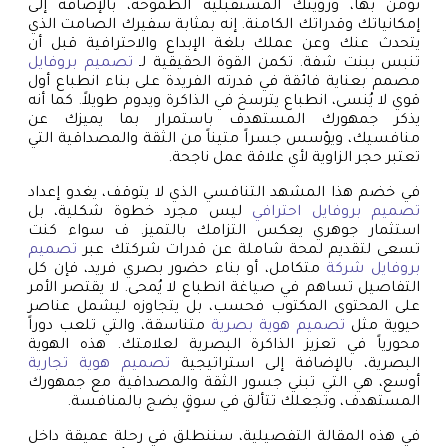
تؤمن بها، ورؤيتك المستقبلية الطموحة، بالإضافة إلى
إمكانياتك وقدراتك الكامنة. إنه بمثابة سفيرك الصامت الذي
يتحدث عنك وعن عملك بلغة الإبداع والاحترافية قبل أن
تنبس ببنت شفة. تكمن القوة الحقيقية لـ
تصميم بروفايل
مصمم بعناية فائقة في قدرته الفريدة على بناء انطباع أول
قوي لا يُنسى، انطباع يترسخ في الذاكرة ويدوم طويلاً. كما أنه
يذكر جمهورك المستهدف باستمرار بما يميزك عن
منافسيك، ويؤسس جسراً متيناً من الثقة والمصداقية التي
تعتبر حجر الزاوية لأي علاقة عمل ناجحة.
في خضم هذا المشهد التنافسي الذي لا يتوقف، يغدو إعداد
تصميم بروفايل احترافي
ليس مجرد خطوة شكلية، بل
استثمار جوهري يعكس التزامك بالتميز. ف سواء كنت
تسعى لتقديم لمحة شاملة عن قدرات شركتك عبر
تصميم
بروفايل شركة
متكامل، أو بناء حضور بصري فريد، فإن كل
التفاصيل تساهم في صياغة انطباع لا يُمحى. لا يقتصر الأمر
على المحتوى المكتوب فحسب، بل يتجاوزه ليشمل عناصر
حيوية مثل
تصميم هوية بصرية
متناسقة، والتي تلعب دوراً
محورياً في تعزيز الذاكرة البصرية لعلامتك. هذه الهوية
البصرية، بالإضافة إلى استراتيجية
تصميم هوية تجارية
أوسع، هي التي تبني جسور الثقة والمصداقية مع جمهورك
المستهدف، وتجعلك تتألق في سوقٍ يضج بالمنافسة.
في هذه المقالة التفصيلية، سننطلق في رحلة عميقة داخل