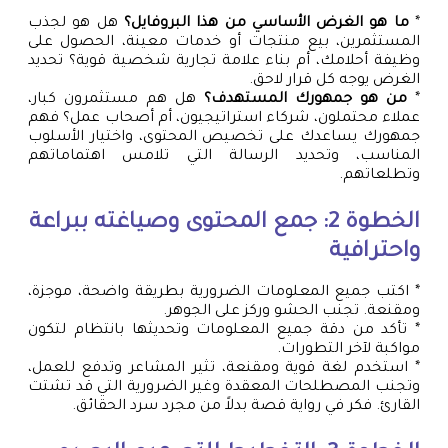
*
ما هو الغرض الأساسي من هذا البروفايل؟
هل هو لجذب
المستثمرين، بيع منتجات أو خدمات معينة، الحصول على
وظيفة أحلامك، أم بناء علامة تجارية شخصية قوية؟ تحديد
الغرض يوجه كل قرار لاحق.
*
من هو جمهورك المستهدف؟
هل هم مستثمرون كبار،
عملاء محتملون، شركاء استراتيجيون، أم أصحاب عمل؟ فهم
جمهورك يساعدك على تخصيص المحتوى، واختيار الأسلوب
المناسب، وتحديد الرسالة التي تلامس اهتماماتهم
وتطلعاتهم.
الخطوة 2: جمع المحتوى وصياغته ببراعة
واحترافية
* اكتب جميع المعلومات الضرورية بطريقة واضحة، موجزة،
ومقنعة. تجنب الحشو وركز على الجوهر.
* تأكد من دقة جميع المعلومات وتحديثها بانتظام لتكون
مواكبة لآخر التطورات.
* استخدم لغة قوية ومقنعة، تثير المشاعر وتدفع للعمل،
وتجنب المصطلحات المعقدة وغير الضرورية التي قد تشتت
القارئ. فكر في رواية قصة بدلاً من مجرد سرد الحقائق.