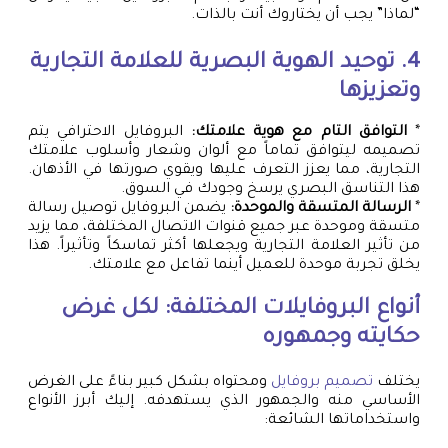
“لماذا” يجب أن يختاروك أنت بالذات.
4. توحيد الهوية البصرية للعلامة التجارية
وتعزيزها
*
التوافق التام مع هوية علامتك:
البروفايل الاحترافي يتم
تصميمه ليتوافق تماماً مع ألوان وشعار وأسلوب علامتك
التجارية، مما يعزز التعرف عليها ويقوي صورتها في الأذهان.
هذا التناسق البصري يرسخ وجودك في السوق.
*
الرسالة المتسقة والموحدة:
يضمن البروفايل توصيل رسالة
متسقة وموحدة عبر جميع قنوات الاتصال المختلفة، مما يزيد
من تأثير العلامة التجارية ويجعلها أكثر تماسكاً وتأثيراً. هذا
يخلق تجربة موحدة للعميل أينما تفاعل مع علامتك.
أنواع البروفايلات المختلفة: لكل غرض
حكايته وجمهوره
يختلف
تصميم بروفايل
ومحتواه بشكل كبير بناءً على الغرض
الأساسي منه والجمهور الذي يستهدفه. إليك أبرز الأنواع
واستخداماتها الشائعة: