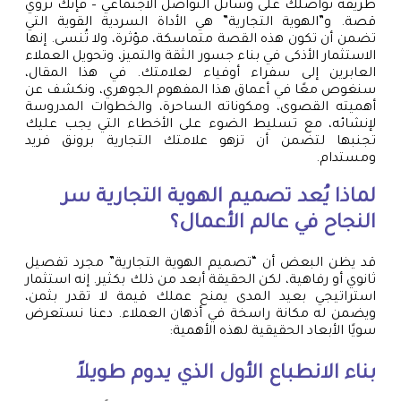
طريقة تواصلك على وسائل التواصل الاجتماعي – فإنك تروي
قصة. و”الهوية التجارية” هي الأداة السردية القوية التي
تضمن أن تكون هذه القصة متماسكة، مؤثرة، ولا تُنسى. إنها
الاستثمار الأذكى في بناء جسور الثقة والتميز، وتحويل العملاء
العابرين إلى سفراء أوفياء لعلامتك. في هذا المقال،
سنغوص معًا في أعماق هذا المفهوم الجوهري، ونكشف عن
أهميته القصوى، ومكوناته الساحرة، والخطوات المدروسة
لإنشائه، مع تسليط الضوء على الأخطاء التي يجب عليك
تجنبها لتضمن أن تزهو علامتك التجارية برونق فريد
ومستدام.
لماذا يُعد تصميم الهوية التجارية سر
النجاح في عالم الأعمال؟
قد يظن البعض أن “تصميم الهوية التجارية” مجرد تفصيل
ثانوي أو رفاهية، لكن الحقيقة أبعد من ذلك بكثير. إنه استثمار
استراتيجي بعيد المدى يمنح عملك قيمة لا تقدر بثمن،
ويضمن له مكانة راسخة في أذهان العملاء. دعنا نستعرض
سويًا الأبعاد الحقيقية لهذه الأهمية:
بناء الانطباع الأول الذي يدوم طويلاً