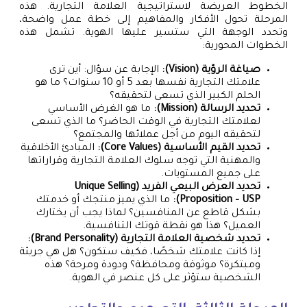
الخطوط العريضة لاستراتيجية العلامة التجارية. هذه
المرحلة تحول الأفكار والمفاهيم إلى خطة عمل واضحة،
وتحدد الوجهة التي ستسير عليها الهوية. تشمل هذه
الخطوات المحورية:
صياغة الرؤية (Vision):
الإجابة عن سؤال: أين ترى
علامتك التجارية نفسها بعد 5 أو 10 سنوات؟ ما هو
الحلم الكبير الذي تسعى لتحقيقه؟
تحديد الرسالة (Mission):
ما هو الغرض الأساسي
لعلامتك التجارية في الوقت الحاضر؟ ما الذي تسعى
لتحقيقه اليوم من أجل عملائها والمجتمع؟
تحديد القيم الأساسية (Core Values):
المبادئ الأخلاقية
والمهنية التي توجه سلوك العلامة التجارية وقراراتها
على جميع المستويات.
تحديد العرض البيعي الفريد (Unique Selling
Proposition – USP):
ما الذي يميز منتجك أو خدمتك
بشكل قاطع عن المنافسين؟ لماذا يجب أن يختارك
العميل؟ هذا هو نقطة قوتك التنافسية.
تحديد شخصية العلامة التجارية (Brand Personality):
إذا كانت علامتك شخصًا، فكيف ستكون؟ هل هي جريئة
ومبتكرة؟ موثوقة ومحافظة؟ ودودة ومرحة؟ هذه
الشخصية ستؤثر على كل عنصر في الهوية.