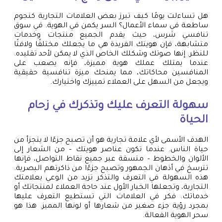
هل تساءلت يومًا كيف تبرز بعض العلامات التجارية كنجوم
ساطعة في سماء الأعمال؟ السر يكمن في الهوية. في سوق
تنافسي شرس، حيث يقدم الجميع منتجات وخدمات
متشابهة، فإن هويتك الفريدة هي ما يجعلك مختلفًا ولافتًا
للنظر. إنها صوتك وشكلك الخاص الذي لا يمكن لأحد تقليده.
عندما يمتلك عملك هوية مميزة، فإنه يصعب على
المنافسين محاكاتك، مما يمنحك ميزة تنافسية حقيقية
ويجعل من السهل على العملاء تمييزك واختيارك.
سهولة التعرف عليك وتذكرك في زحام
الحياة
الهدف الأسمى لأي علامة تجارية هو أن تصبح جزءًا لا يتجزأ من
حياة الناس. عندما تكون عناصر هويتك – من الشعار إلى
الألوان والخطوط – متسقة عبر جميع نقاط التواصل، فإنها
تترسخ في أذهان الجمهور وتصبح جزءًا من ذاكرتهم البصرية.
هذه السهولة في التعرف والتذكر تزيد من الوعي بعلامتك
التجارية، وتجعلها الخيار الأول عند حاجة العملاء لمنتجاتك أو
خدماتك. فكر في العلامات التي تستطيع التعرف عليها
بمجرد رؤية جزء صغير من شعارها أو لونها المميز. هذا هو
سحر الهوية الفعالة.