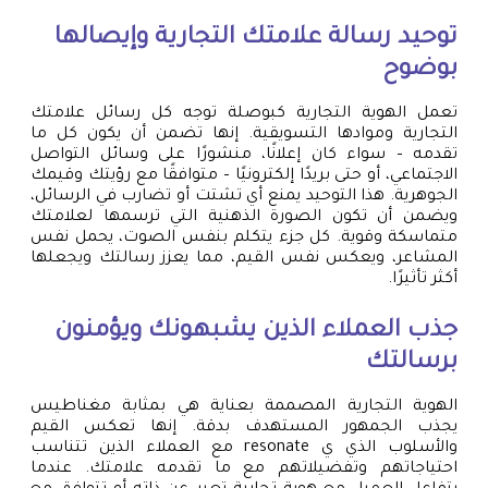
توحيد رسالة علامتك التجارية وإيصالها
بوضوح
تعمل الهوية التجارية كبوصلة توجه كل رسائل علامتك
التجارية وموادها التسويقية. إنها تضمن أن يكون كل ما
تقدمه – سواء كان إعلانًا، منشورًا على وسائل التواصل
الاجتماعي، أو حتى بريدًا إلكترونيًا – متوافقًا مع رؤيتك وقيمك
الجوهرية. هذا التوحيد يمنع أي تشتت أو تضارب في الرسائل،
ويضمن أن تكون الصورة الذهنية التي ترسمها لعلامتك
متماسكة وقوية. كل جزء يتكلم بنفس الصوت، يحمل نفس
المشاعر، ويعكس نفس القيم، مما يعزز رسالتك ويجعلها
أكثر تأثيرًا.
جذب العملاء الذين يشبهونك ويؤمنون
برسالتك
الهوية التجارية المصممة بعناية هي بمثابة مغناطيس
يجذب الجمهور المستهدف بدقة. إنها تعكس القيم
والأسلوب الذي ي resonate مع العملاء الذين تتناسب
احتياجاتهم وتفضيلاتهم مع ما تقدمه علامتك. عندما