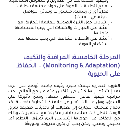
وكيفية استخدامها في العناوين والنصوص الأساسية.
نماذج لتطبيقات الهوية على مواد مختلفة (بطاقات
عمل، أوراق رسمية، منشورات وسائل التواصل
الاجتماعي، لافتات).
إرشادات حول النبرة الصوتية للعلامة التجارية، مع
أمثلة على العبارات والكلمات التي يجب استخدامها
وتجنبها.
أمثلة على الأخطاء الشائعة التي يجب تجنبها عند
استخدام الهوية.
المرحلة الخامسة: المراقبة والتكيف
(Monitoring & Adaptation) – الحفاظ
على الحيوية
الهوية التجارية ليست مجرد وثيقة جامدة تُوضع على الرف
بعد إنشائها. إنها كائن حي يتنفس ويتفاعل مع العالم. يجب
مراقبة كيفية تفاعل الجمهور معها، ومدى تأثيرها على
السوق، وهل ما زالت تعبر عن علامتك التجارية بفعالية. قد
تحتاج علامتك التجارية إلى تعديلات أو تحديثات طفيفة بمرور
الوقت لتظل ذات صلة، جذابة، ومتكيفة مع المتغيرات، وذلك
مع الحفاظ على جوهرها الأساسي الذي يميزها. التطور أمر
طبيعي وصحي، ولكن يجب أن يكون مدروسًا وموجهًا.