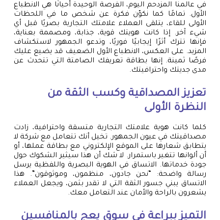
في عالمنا المزدحم اليوم، الفرصة الوحيدة أحيانًا هي الانطباع
الأول. تمامًا كما نكوّن فكرة عن شخص ما في اللحظات
الأولى للقاء، يتلقى العملاء علامتك التجارية بصريًا قبل أي
شيء آخر. إذا كانت هويتك قوية، جذابة، ومصممة بعناية،
فإنها تترك أثرًا إيجابيًا فوريًا، وتدعو الجمهور لاستكشاف
المزيد. على العكس، الانطباع الأول الضعيف قد يضيع عليك
فرصًا ثمينة. إنها بطاقة تعريفك الصامتة التي تتحدث عن
مدى جديتك واحترافيتك.
تعزيز المصداقية وكسب الثقة من
النظرة الأولى
كلما كانت هوية علامتك التجارية متسقة واحترافية، زادت
مصداقيتك في عيون الجمهور. تخيل أنك تتعامل مع شركة لا
يتطابق شعارها على الموقع الإلكتروني مع بطاقة عملها، أو
أن ألوانها تتغير باستمرار. لا شك أن هذا سيثير الشكوك حول
جودة خدماتها. الاتساق في الهوية البصرية واللفظية يرسل
رسالة واضحة: “نحن جادون، منظمون، وموثوقون”. هذا
الاتساق يبني جسور الثقة التي لا تقدر بثمن، ويجعل العملاء
يشعرون بالراحة والأمان عند التعامل معك.
التميز ببراعة في سوق يعج بالمنافسين