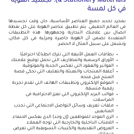
& Stationery Materials): تجسيد الهوية
في كل لمسة
بمجرد تحديد جميع العناصر الأساسية، حان وقت تجسيدها
في العالم الحقيقي. يتم تطبيق عناصر الهوية على كل نقطة
اتصال بين علامتك التجارية وجمهورها. هذه التطبيقات
المتعددة تضمن أن الهوية حاضرة ومرئية في كل مكان،
وتشمل على سبيل المثال لا الحصر:
بطاقات العمل الأنيقة التي تترك انطباعًا احترافيًا.
الأوراق الرسمية والمظاريف التي تحمل توقيع علامتك.
الفواتير والعقود التي تعكس الجدية والموثوقية.
أغلفة المنتجات والتعبئة والتغليف التي تحكي قصة
المنتج قبل فتحه.
الموقع الإلكتروني وتطبيقات الهاتف التي تقدم تجربة
رقمية متسقة.
قوالب البريد الإلكتروني التي تعزز الاحترافية في
المراسلات.
ملفات تعريف وسائل التواصل الاجتماعي التي تجذب
المتابعين.
الزي الموحد للموظفين (إن وجد) الذي يعكس الانتماء.
اللافتات الداخلية والخارجية التي توجه العملاء.
العروض التقديمية والكتيبات التسويقية التي تعرض