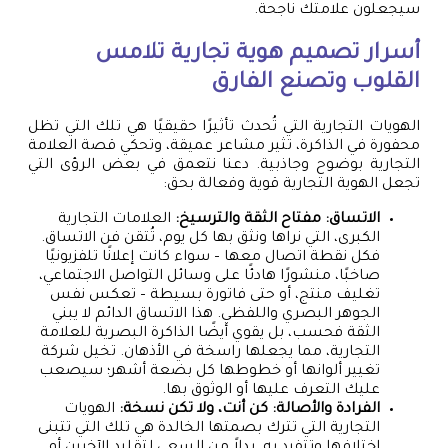
سيجعلون علامتك ناجحة.
أسرار تصميم هوية تجارية تلامس
القلوب وتصنع الفارق
الهويات التجارية التي تُحدث تأثيرًا حقيقيًا هي تلك التي تظل
محفورة في الذاكرة، تثير مشاعر عميقة، وتحكي قصة العلامة
التجارية بوضوح وجاذبية. دعنا نتعمق في بعض الرؤى التي
تجعل الهوية التجارية قوية وفعالة بحق:
الاتساق: مفتاح الثقة والترسيخ:
العلامات التجارية
الكبرى، التي نراها ونثق بها كل يوم، تُتقن فن الاتساق.
فكل نقطة اتصال معها – سواء كانت إعلانًا تلفزيونيًا
صاخبًا، منشورًا هادئًا على وسائل التواصل الاجتماعي،
تغليف منتج، أو حتى فاتورة بسيطة – تعكس نفس
الجوهر البصري واللفظي. هذا الاتساق الدائم لا يبني
الثقة فحسب، بل يقوي أيضًا الذاكرة البصرية للعلامة
التجارية، مما يجعلها راسخة في الأذهان. تخيل شركة
تغيير ألوانها أو خطوطها كل بضعة أشهر؛ سيصعب
عليك التعرف عليها أو الوثوق بها.
الفرادة والأصالة: كن أنت، ولا تكن نسخة:
الهويات
التجارية التي تترك بصمتها الخالدة هي تلك التي تتبنى