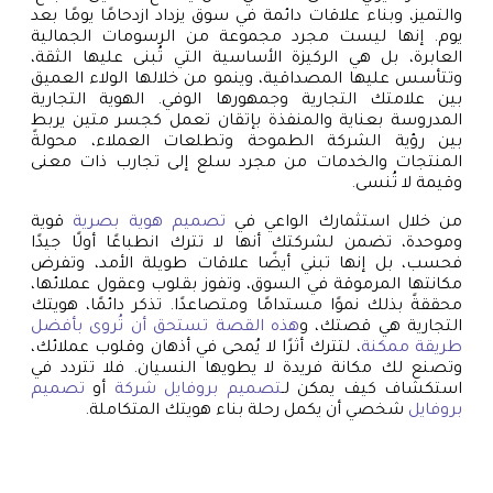
والتميز، وبناء علاقات دائمة في سوق يزداد ازدحامًا يومًا بعد
يوم. إنها ليست مجرد مجموعة من الرسومات الجمالية
العابرة، بل هي الركيزة الأساسية التي تُبنى عليها الثقة،
وتتأسس عليها المصداقية، وينمو من خلالها الولاء العميق
بين علامتك التجارية وجمهورها الوفي. الهوية التجارية
المدروسة بعناية والمنفذة بإتقان تعمل كجسر متين يربط
بين رؤية الشركة الطموحة وتطلعات العملاء، محولةً
المنتجات والخدمات من مجرد سلع إلى تجارب ذات معنى
وقيمة لا تُنسى.
من خلال استثمارك الواعي في
تصميم هوية بصرية
قوية
وموحدة، تضمن لشركتك أنها لا تترك انطباعًا أولًا جيدًا
فحسب، بل إنها تبني أيضًا علاقات طويلة الأمد، وتفرض
مكانتها المرموقة في السوق، وتفوز بقلوب وعقول عملائها،
محققةً بذلك نموًا مستدامًا ومتصاعدًا. تذكر دائمًا، هويتك
التجارية هي قصتك، و
هذه القصة تستحق أن تُروى بأفضل
طريقة ممكنة
، لتترك أثرًا لا يُمحى في أذهان وقلوب عملائك،
وتصنع لك مكانة فريدة لا يطويها النسيان. فلا تتردد في
استكشاف كيف يمكن لـ
تصميم بروفايل شركة
أو
تصميم
بروفايل
شخصي أن يكمل رحلة بناء هويتك المتكاملة.