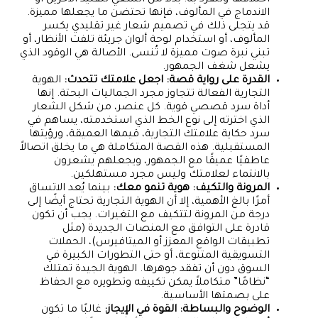
اختلافها وتتفرد به. بدلاً من السعي لتقليد الآخرين أو
الاندماج في المألوف، فإنها تحتضن ما يجعلها مميزة.
قد يتجلى ذلك في تصميم شعار غير تقليدي يكسر
المألوف، أو استخدام لوحة ألوان جريئة تلفت الأنظار، أو
تبني نبرة صوت مميزة لا تُنسى. الأصالة هي الوقود الذي
يشعل شغف الجمهور.
القدرة على رواية قصة: اجعل علامتك تتحدث:
الهوية
التجارية الفعالة تتجاوز مجرد الجماليات البحتة. إنها
أداة سرد قصصي قوية. كل عنصر، من شكل الشعار
الذي اخترته إلى نوع الخط الذي استخدمته، يساهم في
سرد حكاية علامتك التجارية، قيمها العميقة، ورؤيتها
المستقبلية. هذه القصة المتكاملة هي ما يخلق اتصالاً
عاطفيًا عميقًا مع الجمهور، ويجعلهم يشعرون
بالانتماء لعلامتك وليس مجرد مستهلكين.
المرونة والتكيف: هوية تنمو معك:
بينما يُعد الاتساق
أمرًا بالغ الأهمية، إلا أن الهوية التجارية تحتاج أيضًا إلى
درجة من المرونة لتتكيف مع التغيرات. يجب أن تكون
قادرة على التوافق مع المنصات الجديدة (مثل
تطبيقات الواقع المعزز أو الميتافيرس)، الحملات
التسويقية المتنوعة، أو حتى التطورات الكبيرة في
السوق دون أن تفقد جوهرها. الهوية الجيدة تمتلك
“نظامًا” متكاملاً يمكن تكييفه وتطويره مع الحفاظ
على بصمتها الأساسية.
الوضوح والبساطة: القوة في الإيجاز:
غالبًا ما تكون