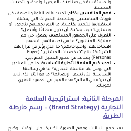
والمستقبلية في صناعتك، الفرص الواعدة، والتحديات
المحتملة.
فهم المنافسين بذكاء:
تحديد نقاط القوة والضعف في
هويات المنافسين، وملاحظة الفجوات التي يمكنك
استغلالها للتمييز بفاعلية. ما الذي يجعلهم ينجحون أو
يفشلون؟ كيف يمكنك أن تكون مختلفًا وأفضل؟
التعرف على الجمهور المستهدف بعمق:
من هم
عملاؤك المثاليون؟ ما هي تطلعاتهم، قيمهم،
اهتماماتهم، واحتياجاتهم؟ ما الذي يؤثر في قراراتهم
الشرائية؟ بناء “شخصيات المشتري” (Buyer
Personas) يساعد في تصور العميل النموذجي.
تحديد قيم العلامة التجارية الأساسية:
ما هي المبادئ
التي تؤمن بها علامتك التجارية؟ ما هي رسالتها
الأساسية التي تسعى لإيصالها؟ ما هو الأثر الذي تريد
أن تتركه في العالم؟ هذه القيم هي العمود الفقري
لهويتك.
المرحلة الثانية: استراتيجية العلامة
التجارية (Brand Strategy) – رسم خارطة
الطريق
بعد جمع البيانات وفهم الصورة الكبيرة، حان الوقت لوضع