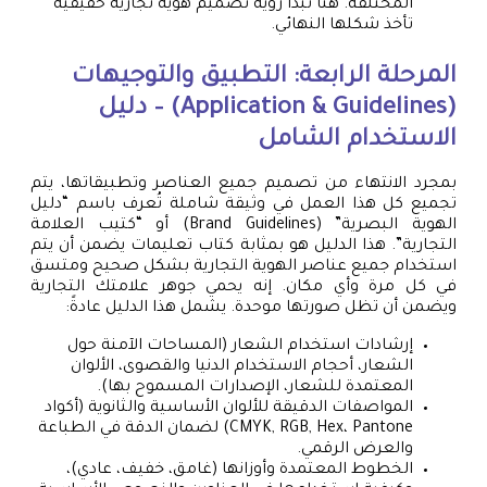
المختلفة. هنا تبدأ رؤية تصميم هوية تجارية حقيقية
تأخذ شكلها النهائي.
المرحلة الرابعة: التطبيق والتوجيهات
(Application & Guidelines) – دليل
الاستخدام الشامل
بمجرد الانتهاء من تصميم جميع العناصر وتطبيقاتها، يتم
تجميع كل هذا العمل في وثيقة شاملة تُعرف باسم “دليل
الهوية البصرية” (Brand Guidelines) أو “كتيب العلامة
التجارية”. هذا الدليل هو بمثابة كتاب تعليمات يضمن أن يتم
استخدام جميع عناصر الهوية التجارية بشكل صحيح ومتسق
في كل مرة وأي مكان. إنه يحمي جوهر علامتك التجارية
ويضمن أن تظل صورتها موحدة. يشمل هذا الدليل عادةً:
إرشادات استخدام الشعار (المساحات الآمنة حول
الشعار، أحجام الاستخدام الدنيا والقصوى، الألوان
المعتمدة للشعار، الإصدارات المسموح بها).
المواصفات الدقيقة للألوان الأساسية والثانوية (أكواد
CMYK, RGB, Hex، Pantone) لضمان الدقة في الطباعة
والعرض الرقمي.
الخطوط المعتمدة وأوزانها (غامق، خفيف، عادي)،