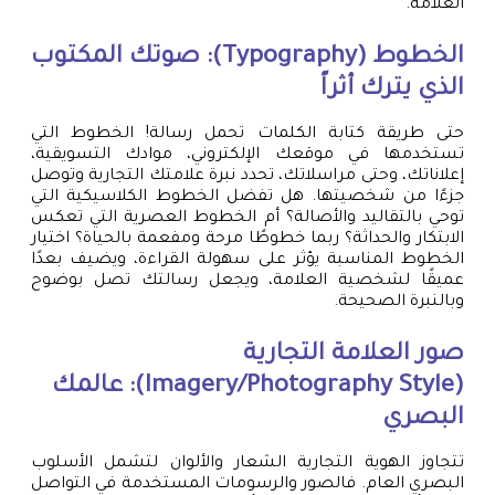
العلامة.
الخطوط (Typography): صوتك المكتوب
الذي يترك أثراً
حتى طريقة كتابة الكلمات تحمل رسالة! الخطوط التي
تستخدمها في موقعك الإلكتروني، موادك التسويقية،
إعلاناتك، وحتى مراسلاتك، تحدد نبرة علامتك التجارية وتوصل
جزءًا من شخصيتها. هل تفضل الخطوط الكلاسيكية التي
توحي بالتقاليد والأصالة؟ أم الخطوط العصرية التي تعكس
الابتكار والحداثة؟ ربما خطوطًا مرحة ومفعمة بالحياة؟ اختيار
الخطوط المناسبة يؤثر على سهولة القراءة، ويضيف بعدًا
عميقًا لشخصية العلامة، ويجعل رسالتك تصل بوضوح
وبالنبرة الصحيحة.
صور العلامة التجارية
(Imagery/Photography Style): عالمك
البصري
تتجاوز الهوية التجارية الشعار والألوان لتشمل الأسلوب
البصري العام. فالصور والرسومات المستخدمة في التواصل