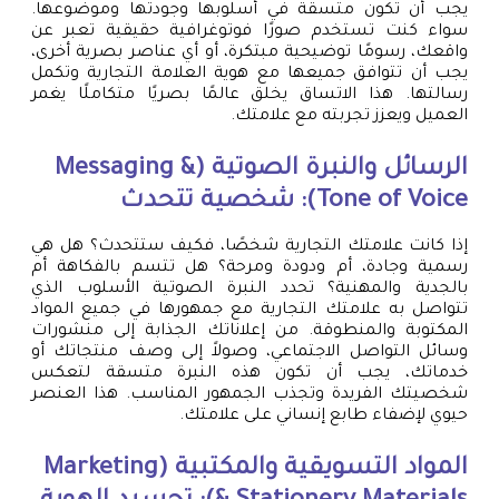
يجب أن تكون متسقة في أسلوبها وجودتها وموضوعها.
سواء كنت تستخدم صورًا فوتوغرافية حقيقية تعبر عن
واقعك، رسومًا توضيحية مبتكرة، أو أي عناصر بصرية أخرى،
يجب أن تتوافق جميعها مع هوية العلامة التجارية وتكمل
رسالتها. هذا الاتساق يخلق عالمًا بصريًا متكاملًا يغمر
العميل ويعزز تجربته مع علامتك.
الرسائل والنبرة الصوتية (Messaging &
Tone of Voice): شخصية تتحدث
إذا كانت علامتك التجارية شخصًا، فكيف ستتحدث؟ هل هي
رسمية وجادة، أم ودودة ومرحة؟ هل تتسم بالفكاهة أم
بالجدية والمهنية؟ تحدد النبرة الصوتية الأسلوب الذي
تتواصل به علامتك التجارية مع جمهورها في جميع المواد
المكتوبة والمنطوقة. من إعلاناتك الجذابة إلى منشورات
وسائل التواصل الاجتماعي، وصولاً إلى وصف منتجاتك أو
خدماتك، يجب أن تكون هذه النبرة متسقة لتعكس
شخصيتك الفريدة وتجذب الجمهور المناسب. هذا العنصر
حيوي لإضفاء طابع إنساني على علامتك.
المواد التسويقية والمكتبية (Marketing