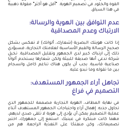
القوة والخلود في تصميم الهوية. “أقل هو أكثر” مقولة ذهبية
في هذا السياق.
عدم التوافق بين الهوية والرسالة:
الارتباك وعدم المصداقية
إذا كانت هويتك البصرية (شعارك، ألوانك) لا تعكس بشكل
صحيح الرسالة والقيم الأساسية لعلامتك التجارية، فسيؤدي
ذلك إلى ارتباك كبير لدى الجمهور وتقليل المصداقية. تخيل
شركة تدعي أنها صديقة للبيئة ولكن شعارها يستخدم ألوانًا
صناعية قاسية. يجب أن يكون هناك تناغم كامل وانسجام
بين ما تقوله وما تبدو عليه.
تجاهل آراء الجمهور المستهدف:
التصميم في فراغ
في نهاية المطاف، الهوية التجارية مصممة للجمهور الذي
تحاول جذبه. إهمال آراء واحتياجات الجمهور المستهدف أثناء
عملية التصميم يمكن أن يؤدي إلى هوية لا تلقى صدى لديهم،
مهما كانت مبتكرة في عينيك. استمع إلى جمهورك، اختبر
تصميماتك، وكن منفتحًا على التغذية الراجعة. هم من