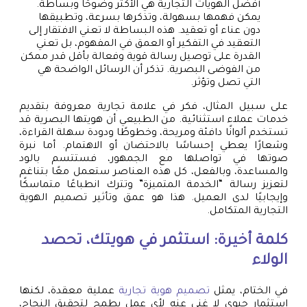
أفضل الهويات التجارية هي الأكثر وضوحًا وبساطة.
يمكن فهمها بسهولة، وتذكرها بسرعة، وتطبيقها
دون عناء أو تعقيد. هذه البساطة لا تعني الافتقار إلى
التعقيد في التفكير أو العمق في المفهوم، بل تعني
القدرة على توصيل رسالة قوية وفعالة بأقل قدر ممكن
من الفوضى البصرية. تذكر أن الرسائل الواضحة هي
التي تصل وتؤثر.
على سبيل المثال، فكر في علامة تجارية معروفة بتقديم
خدمات عملاء استثنائية. من الطبيعي أن هويتها البصرية قد
تستخدم ألوانًا دافئة ومريحة، وخطوطًا ودودة سهلة القراءة،
وشعارًا يعطي إحساسًا بالاحتضان أو الاهتمام. أما نبرة
صوتها في تواصلها مع الجمهور، فستتسم بالود
والمساعدة، وبالفعل، كل هذه العناصر ستعمل معًا بتناغم
لتعزيز رسالة “الخدمة المتميزة” وتترك انطباعًا متماسكًا
وإيجابيًا لدى العميل. هذا هو عمق وتأثير تصميم الهوية
التجارية المتكامل.
كلمة أخيرة: استثمر في هويتك، تحصد
الولاء
في الختام، يمثل
تصميم هوية تجارية
عملية معقدة، لكنها
استثمار حيوي لا غنى عنه لأي عمل يطمح لتحقيق النجاح،