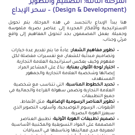
المرحلة الثالثة: التصميم والتطوير
(Design & Development) – سحر الإبداع
هنا يبدأ الإبداع بالتجسد. في هذه المرحلة، يتم تحويل
الاستراتيجية والأفكار المجردة إلى عناصر بصرية ملموسة
وجميلة. يعمل المصممون بجد لتحويل المفاهيم إلى واقع
مرئي وجذاب:
تطوير مفاهيم الشعار:
عادةً ما يتم تقديم عدة خيارات
وتصاميم مبدئية للشعار، مع تفسيرات مفصلة لكل
مفهوم وكيف يعكس استراتيجية العلامة التجارية.
اختيار لوحة الألوان بعناية:
بناءً على المشاعر المراد
إيصالها وشخصية العلامة التجارية والجمهور
المستهدف.
تحديد الخطوط المناسبة:
التي تتناسب مع شخصية
العلامة التجارية وتضمن سهولة القراءة والجمالية في
جميع التطبيقات.
تطوير العناصر الرسومية الإضافية:
مثل الأنماط،
الأيقونات، الرسوم التوضيحية، وأسلوب التصوير الذي
سيعزز الهوية البصرية.
تصميم تطبيقات الهوية الأولية:
تطبيق العناصر
المصممة على المواد التسويقية والمكتبية الأساسية
لمعرفة مدى فعاليتها وتناسقها في السياقات