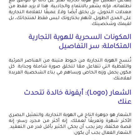
يتفاعل العميل مع هوية تجارية تعبر عن ذاته أو تتوافق مع
تطلعاته، فإنه يشعر بالانتماء والجاذبية. هذا لا يزيد فقط من
معدلات التحويل، بل يخلق أيضًا ولاءً عميقًا للعلامة التجارية
على المدى الطويل، لأنهم يختارونك ليس فقط لمنتجاتك، بل
لقيمك وشخصيتك.
المكونات السحرية للهوية التجارية
المتكاملة: سر التفاصيل
تُنسج الهوية التجارية من خيوط متينة من العناصر المرئية
واللفظية التي تتفاعل معًا لتخلق صورة شاملة وجذابة. كل
مكون يحمل وزنه الخاص ويساهم في بناء الشخصية الفريدة
لعلامتك:
الشعار (Logo): أيقونة خالدة تتحدث
عنك
الشعار هو جوهرة التاج في الهوية التجارية، والتمثيل البصري
الأكثر شهرة وتعريفًا لعملك. إنه أكثر من مجرد رسم؛ إنه
قصة مكثفة، رمز يجب أن يحكي الكثير بأقل قدر من التعقيد.
الشعار الفعال يجب أن يكون: