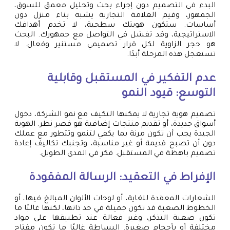
البدء في التصميم دون إجراء بحث وتحليل معمق للسوق،
الجمهور، وقيم العلامة التجارية يشبه بناء منزل دون
أساسات. ستكون هويتك سطحية، لا تخدم أهدافك
الاستراتيجية، وقد تفشل في التواصل مع جمهورك. البحث
هو حجر الزاوية لكل قرار تصميمي مستنير وفعال. لا
تستعجل هذه المرحلة أبدًا.
عدم التفكير في المستقبل وقابلية
التوسع: قيود النمو
تصميم هوية تجارية لا يمكنها التكيف مع نمو الشركة، دخول
أسواق جديدة، أو تقديم منتجات إضافية هو قصر نظر. الهوية
الجيدة يجب أن تكون مرنة بما يكفي لتنمو وتتطور مع عملك
دون أن تصبح قديمة أو غير مناسبة، وتجنبك تكاليف إعادة
تصميم باهظة في المستقبل. فكر في المدى الطويل.
الإفراط في التعقيد: الرسالة المفقودة
الشعارات المعقدة للغاية، أو لوحات الألوان المبالغ فيها، أو
الخطوط الصعبة قد تكون جميلة في حد ذاتها، لكنها غالبًا ما
تكون صعبة التذكر، وغير فعالة عند تطبيقها على مواد
مختلفة أو بأحجام صغيرة. البساطة غالبًا ما تكون مفتاح