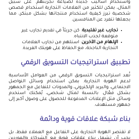
واستخدام أساليب جديدة لصياغة تجربتهم. على سبيل
المثال، يمكن للكثير من العلامات التجارية استخدام قصص
شخصية تبرز كيفية استخدام منتجاتها بشكل مبتكر، مما
يجعلها تتفرد عن المنافسين.
تجارب غير تقليدية
: كن جريئاً في تقديم تجارب غير
متوقعة لجذب الانتباه.
الإلهام من الآخرين
: استلهم من تجارب العلامات
التجارية الناجحة، مع الحفاظ على هويتك الفريدة.
تطبيق استراتيجيات التسويق الرقمي
تُعد استراتيجيات التسويق الرقمي من العوامل الأساسية
لدعم الهوية التجارية. يمكن استخدام وسائل التواصل
الاجتماعي، والبريد الإلكتروني، والمدونات للتفاعل مع الجمهور
بشكل فعّال. بالنسبة لمثال شخصي، يُمكنك استخدم
وسائل مثل الإعلانات المدفوعة للحصول على وصول أكبر إلى
جمهور مستهدف.
بناء شبكة علاقات قوية ودائمة
لا تقتصر الهوية التجارية على التفاعل مع العملاء فقط، بل
يجب أن تشمل بناء علاقات قوية مع الشركاء والموردين