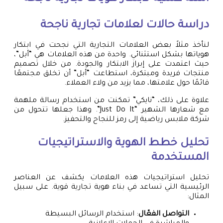
دراسة حالات لعلامات تجارية ناجحة
لنأخذ مثلاً بعض العلامات التجارية التي نجحت في ابتكار
هوياتها بشكل استثنائي. واحدة من هذه العلامات هي “أبل”،
حيث اعتمدت على إبراز الابتكار والجودة. من خلال تصميم
منتجات فريدة ومبتكرة، استطاعت “أبل” أن تخلق مجتمعًا
قائمًا حول علامتها، مما يزيد من ولاء العملاء.
علاوة على ذلك، “نايكي” تمكنت من استخدام رسالة ملهمة
مع شعارها الشهير “Just Do It”. وهذا جعلها تتحول من
شركة ملابس رياضية إلى رمز للنجاح والتحفيز.
تحليل خطط الهوية والاستراتيجيات
المستخدمة
تحليل استراتيجيات هذه العلامات يكشف عن العناصر
الرئيسية التي تساعد في بناء هوية تجارية قوية. على سبيل
المثال:
التواصل الفعّال
: استخدام الرسائل البسيطة