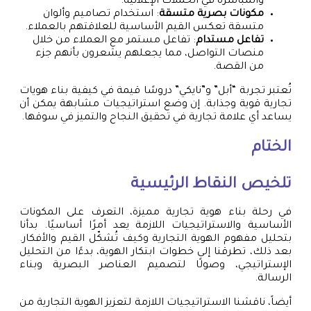
والمباشرة في الحملات الإعلانية.
مكونات بصرية متسقة
: استخدام تصاميم وألوان
متسقة تعكس القيم الأساسية للعلاقتهم بالعملاء.
تفاعل مستدام
: تفاعل مستمر مع العملاء من خلال
منصات التواصل، مما يجعلهم يشعرون بأنهم جزء
من القصة.
تُعتبر تجربة “أبل” و”نايكي” دروسًا قيمة في كيفية بناء هويات
تجارية قوية وجذابة. إن وضع استراتيجيات مشابهة يمكن أن
يساعد أي علامة تجارية في تحقيق النجاح والتميز في سوقها.
الختام
تلخيص النقاط الرئيسية
في رحلة بناء هوية تجارية مميزة، التعرف على المكونات
الأساسية والاستراتيجيات اللازمة يعد أمرًا أساسيًا. بدأنا
بتحليل مفهوم الهوية التجارية وكيف تُشكّل القيم والأفكار.
بعد ذلك، تطرقنا إلى خطوات ابتكار الهوية، بدءًا من التحليل
الإستراتيجي، وصولًا لتصميم العناصر البصرية وبناء
الرسالة.
أيضاً، ناقشنا الاستراتيجيات اللازمة لتعزيز الهوية التجارية من