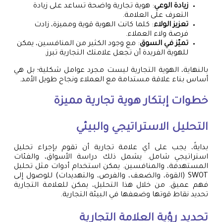
زيادة الوعي
: هوية تجارية واضحة تساعد على زيادة
التعرف على العلامة.
تعزيز الولاء
: كلما كانت الهوية قوية ومميزة، زادت
فرصة ولاء العملاء.
تميّز في السوق
: مع وجود الكثير من المنافسين، يمكن
للهوية الفريدة أن تجعل علامتك التجارية تبرز.
بالنهاية، الهوية التجارية ليست مجرد عوامل شكلية؛ بل هي
أساس بناء علاقة مستدامة مع العملاء ونجاح طويل الأمد.
خطوات إبتكار هوية تجارية مميزة
التحليل الاستراتيجي والبيئي
بدايةً، يجب على أي علامة تجارية أن تقوم بإجراء تحليل
استراتيجي شامل. يشمل ذلك دراسة الأسواق، والفئات
المستهدفة، والمنافسين. يمكن استخدام أدوات مثل تحليل
SWOT (القوة، والضعف، والفرص، والتهديدات) للوصول إلى
فهم عميق. من خلال هذا التحليل، يمكن للعلامة التجارية
تحديد نقاط قوتها وضعفها في البيئة التجارية.
تحديد رؤية العلامة التجارية