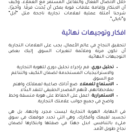
خلال الاتصال الفعال والتفاعل المستمر مع العملاء، وكيف
أن الابتكار وإقامة علاقات قوية يمكن أن يُحدث فرقًا. وأخيرًا،
شرحنا أمثلة عملية لعلامات تجارية ناجحة مثل “أبل”
و”نايكي”.
افكار وتوجيهات نهائية
لتحقيق النجاح في عالم الأعمال، يجب على العلامات التجارية
أن تكون مرنة وملائمة لتغيرات السوق. إليك بعض
التوجيهات النهائية:
تحليل دوري
: قم بإجراء تحليل دوري للهوية التجارية
والاستراتيجيات المستخدمة لضمان التكيف والتناغم
مع السوق.
الاستماع للعملاء
: ضع آذانك صاغية لعملائك واهتم
بملاحظاتهم، لأنهم المصدر الحقيقي للنقد البنّاء.
الاستمرارية
: اعمل على الحفاظ على هوية متسقة وخط
واضح في جميع جوانب علامتك التجارية.
في النهاية، الهوية التجارية ليست مجرد واجهة، بل هي
تجسيد لقيمك وأفكارك، وهي التي تحدد موقعك في سوق
مليء بالتنافس. ابذل جهدًا في صقلها وابتكارها لضمان
نجاح طويل الأمد.