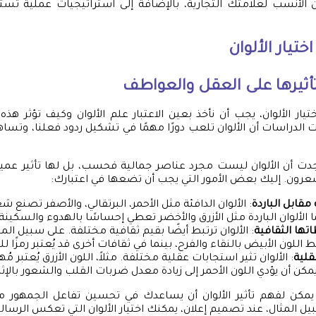
ان الأنسب لعلامتك التجارية، بالإضافة إلى استراتيجيات عملية ت
تيار الألوان
تأثيرها على العقل والعواطف
ار الألوان، يجب أن نأخذ بعين الاعتبار علم الألوان وكيف تؤثر هذه 
 الدراسات أن الألوان تلعب دورًا مهمًا في تشكيل ردود فعلنا، وتساه
جدت أن الألوان ليست مجرد عناصر جمالية فحسب، بل لها تأثير عميق
ون. إليك بعض الأمور التي يجب أن تضعها في اعتبارك:
 مقابل الباردة
: الألوان الدافئة مثل الأحمر، البرتقالي، والأصفر تصنع ش
ما الألوان الباردة مثل الأزرق والأخضر تعطي إحساسًا بالهدوء والسكينة.
طاتها الثقافية
: الألوان ترتبط أيضًا بقيم ثقافية مختلفة. على سبيل ال
ط اللون الأبيض بالنقاء والفرح، بينما في ثقافات أخرى قد يُعتبر رمزًا لل
قلية
: الألوان تثير استجابات عقلية مختلفة. مثلاً، اللون الأزرق يُعتبر مُ
 يمكن أن يؤدي اللون الأحمر إلى زيادة معدل ضربات القلب والشعور بالإثا
 يمكن لفهم تأثير الألوان أن يساعدك في تحسين تفاعل الجمهور مع 
 المثال، عند تصميم إعلان، يمكنك اختيار الألوان التي تعكس الرسالة 