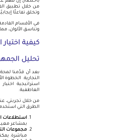
باختصار، إن فهم عل
من خلال تطبيق القوا
وتخلق تفاعلًا إيجاب
في الأقسام القادم
وتناسق الألوان، مم
كيفية اختيار ا
تحليل الجمه
بعد أن قدّمنا لمحة 
التجارية. الخطوة ا
استراتيجية اختيار
العاطفية.
من خلال تجربتي، ع
الطرق التي استخدمه
استطلاعات ال
بمشاعر معينة. يمكنك اس
مجموعات التر
مباشرة. يمكنك