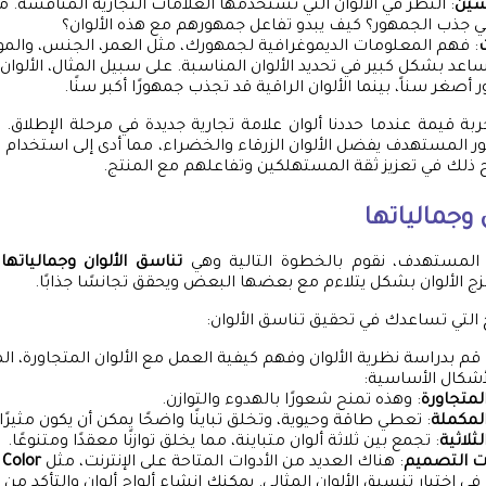
سين
: النظر في الألوان التي تستخدمها العلامات التجارية المنافسة. ما 
في جذب الجمهور؟ كيف يبدو تفاعل جمهورهم مع هذه الألوان؟
: فهم المعلومات الديموغرافية لجمهورك، مثل العمر، الجنس، والمو
عد بشكل كبير في تحديد الألوان المناسبة. على سبيل المثال، الألوان 
صغر سناً، بينما الألوان الراقية قد تجذب جمهورًا أكبر سنًا.
 قيمة عندما حددنا ألوان علامة تجارية جديدة في مرحلة الإطلاق. أ
ر المستهدف يفضل الألوان الزرقاء والخضراء، مما أدى إلى استخدام 
ح ذلك في تعزيز ثقة المستهلكين وتفاعلهم مع المنتج.
 وجمالياتها
المستهدف، نقوم بالخطوة التالية وهي
تناسق الألوان وجمالياتها
.
زج الألوان بشكل يتلاءم مع بعضها البعض ويحقق تجانسًا جذابًا.
لتي تساعدك في تحقيق تناسق الألوان:
 قم بدراسة نظرية الألوان وفهم كيفية العمل مع الألوان المتجاورة، المت
شكال الأساسية:
المتجاورة
: وهذه تمنح شعورًا بالهدوء والتوازن.
المكملة
: تعطي طاقة وحيوية، وتخلق تباينًا واضحًا يمكن أن يكون مثيرًا 
لثلاثية
: تجمع بين ثلاثة ألوان متباينة، مما يخلق توازنًا معقدًا ومتنوعًا.
ت التصميم
: هناك العديد من الأدوات المتاحة على الإنترنت، مثل
 Color
ي اختيار تنسيق الألوان المثالي. يمكنك إنشاء ألواح ألوان والتأكد من ت