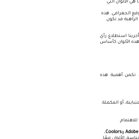
هي الألوان التي
قع الجغرافي. هذه
الزاهية قد تكون
جرينا استطلاع رأي
هذه الألوان كأساس
 تكمن أهمية هذه
باينة، أو المكملة.
للاهتمام.
Adobe
و
Coolors
،
ناسق الألوان معًا.