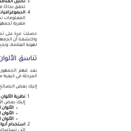
تحليل المناف
تحقق نجاحًا 
الديموغرافيات
المعلومات تسا
مغرية لجمهور أ
حصلت مرة على تجربة
واكتشفنا أن الجمهو
لهوية العلامة، ونج
تناسق الألوان
بعد فهم الجمهور 
المرحلة في كيفية م
إليك بعض النصائح ا
نظرية الألوان
:
إليك بعض الأ
الألوان 
الألوان 
الألوان ا
استخدام أدوا
التي تساعدك ف