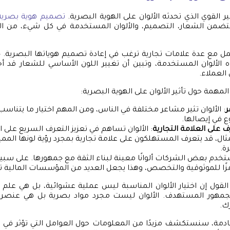
ثير القوي الذي تحدثه الألوان على الهوية البصرية.
تصميم هوية بصرية
تتضمن الشعار، التصميم، والألوان المستخدمة في كل شيء، من الإع
ل مع عدة علامات تجارية ترغب في إعادة تصميم هوياتها البصرية. ج
الألوان المستخدمة، وتبين أن تغيير اللون الأساسي للشعار قد أحد
 العملاء.
مهمة حول تأثير الألوان على الهوية البصرية:
ر
: الألوان تثير مشاعر مختلفة في الناس، ومن المهم اختيار ما يتناسب
 في إيصالها.
 على العلامة التجارية
: الألوان تساهم في تعزيز التعرف السريع على ال
ال، قد يتعرف المستهلكون على علامة تجارية بمجرد رؤية لونها المميز،
ة.
تخدم بعض الشركات ألوانًا معينة لبناء الثقة مع جمهورها. على سبيل 
 رمزًا للموثوقية والتخصص، وهذا يجعل العديد من المؤسسات المالية ت
 القول إن اختيار الألوان المناسبة ليس عملية عشوائية، بل هي عل
جمهور المستهدف. الألوان ليست مجرد مواد بصرية بل هي عنصر 
ك.
قادمة، سنستكشف مزيدًا من المعلومات حول العوامل التي تؤثر في اخت