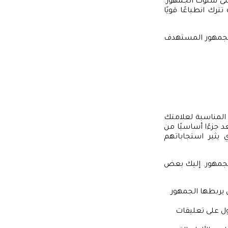
على سلوك الجمهور.
ترك انطباعًا قويًا
الجمهور المستهدف
ن المناسبة لعلامتك
د جزءًا أساسيًا من
 يثير استجاباتهم
لجمهور. إليك بعض
ي يربطها الجمهور
 على تعليقات