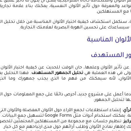
م الألوان واستخدامه كأداة استراتيجية يمكن أن يكون له تأثير عميق 
عد والمعرفة حول تأثير الألوان النفسية، يمكنك بناء علامة تجارية ت
يًا مع المستهلكين.
ة، سنكمل استكشاف كيفية اختيار الألوان المناسبة من خلال تحليل 
ا سيساعدك على تحسين الهوية البصرية لعلامتك التجارية.
لألوان المناسبة
ور المستهدف
عن تأثير الألوان وعلمها، حان الوقت للحديث عن كيفية اختيار الألوا
لأولى في هذه العملية هي
تحليل الجمهور المستهدف
. فهذا التحليل يع
 الألوان، لأنه سيمكنك من فهم ما الذي يجذب جمهورك وما الذي
ندما أعمل على مشروع جديد، أحرص دائمًا على جمع المعلومات حول ا
ا لتحليل الجمهور:
رأي
: إنشاء استطلاعات لجمع الآراء حول الألوان المفضلة والألوان الت
تخدام أدوات مثل Google Forms لتسهيل جمع البيانات.
كيز
: تنظيم جلسات مع مجموعة من المستهلكين المحتملين للحصول
 إظهار نماذج الألوان وطلب آرائهم حول مدى ارتياحهم مع كل خيار.