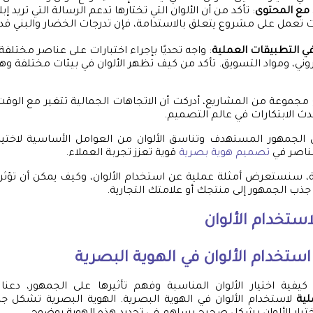
 مع المحتوى
: تأكد من أن الألوان التي تختارها تدعم الرسالة التي تريد إ
نت تعمل على مشروع يتعلق بالاستدامة، فإن تدرجات الخضار والبني قد ت
 في التطبيقات العملية
: واجه تحديًا بإجراء اختبارات على عناصر مختلفة
تروني، ومواد التسويق. تأكد من كيف تظهر الألوان في بيئات مختلفة 
مجموعة من المشاريع، أدركت أن الاتجاهات الجمالية تتغير مع الوقت، 
دث الابتكارات في عالم التصميم.
 الجمهور المستهدف وتناسق الألوان من العوامل الأساسية لاختيار 
ناصر في
تصميم هوية بصرية
قوية تعزز تجربة العملاء.
ة، سنستعرض أمثلة عملية عن استخدام الألوان، وكيف يمكن أن تؤثر 
جذب الجمهور إلى منتجك أو علامتك التجارية.
استخدام الألوان
ستخدام الألوان في الهوية البصرية
كيفية اختيار الألوان المناسبة وفهم تأثيرها على الجمهور، د
لية
لاستخدام الألوان في الهوية البصرية. الهوية البصرية تشكل جزء