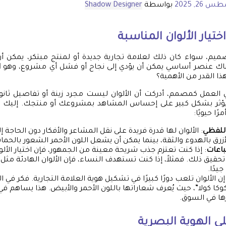
26, 2025
بواسطة
Shadow Designer
ختيار الألوان المناسبة
ميم، سواء كان ذلك لعلامة تجارية جديدة أو لمنتج مبتكر، يمكن أن ي
اك عنصر أساسي يمكن أن يؤدي إلى نجاح أو فشل أي مشروع، وهو
ا
هذا القدر من الأهمية؟
العمل كمصمم، أدركت أن الألوان ليست مجرد زينة أو تفاصيل ثانوية. 
يؤثر بشكل كبير على إحساس المشاهد بمشروعك أو منتجك. إليك 
رًا حيويًا:
اللفظي
: الألوان لها قدرة فريدة على نقل المشاعر والأفكار دون الحاجة إل
لأزرق بالهدوء والثقة، بينما يمكن أن يشعل اللون الأحمر الشعور بالحم
باعات
: إذا كنت تعتزم جذب شريحة معينة من الجمهور، فإن اختيار الأل
حقيق ذلك. فمثلاً، إذا كنت تستهدف النساء، فإن الألوان الهادئة مثل ال
جيدًا.
 إن الألوان تلعب دورًا كبيرًا في تشكيل هوية العلامة التجارية. فكر في ا
وكا كولا”، حيث يُعرف شعاراتها باللون الأحمر والأبيض. هذا يساهم في 
ا في السوق.
على الهوية البصرية