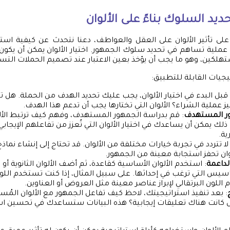
ديد السلوك بناءً على الألوان
 على تأثير الألوان على العقل والعواطف، دعنا نتحدث عن كيفية اس
ملية تساهم في تحديد سلوك الجمهور. اختيار الألوان يمكن أن يكون 
لكين، وهو ما يجب أن يؤخذ بعين الاعتبار عند تصميم الحملات التسو
جيات القابلة للتطبيق:
 قبل البدء في اختيار الألوان، يجب عليك تحديد الهدف من الحملة. هل ت
يز عملية الشراء؟ الألوان التي تختارها يجب أن تدعم هذا الهدف.
ور المستهدف
: قم بدراسة الجمهور المستهدف، وفهم كيف ترتبط الأ
لك يمكن أن يساعدك في اختيار الألوان التي تُعزز من تفاعلهم الإيجاب
ية.
 لا تتردد في تجربة خيارات مختلفة من الألوان. قد تحتاج إلى إنشاء نماذج
لوان تحفز استجابة معينة من الجمهور.
الداعمة
: استخدم الألوان الأساسية كقاعدة، ثم أضف الألوان الثانوية أو ا
اسيس التي ترغب في إحداثها. على سبيل المثال، إذا كنت تستخدم اللون
اللون البرتقالي لإبراز عناصر معينة مثل العروض أو العناوين.
: بعد تنفيذ استراتيجيتك، لاحظ كيف تفاعل الجمهور مع الألوان المُ
 كانت هناك تعليقات إيجابية؟ هذه البيانات ستساعدك في تحسين ا