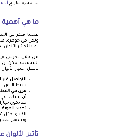
تم نشره بتاريخ
أغسطس 
ما هي أهمية ا
عندما نفكر في التص
ولكن في جوهره، هن
لماذا تعتبر الألوان ب
من خلال تجربتي في 
المناسبة يمكن أن 
تجعل اختيار الألوان أم
التواصل غير 
يرتبط اللون ا
فرق في الانط
أن يساعد في ت
قد تكون خيارًا 
تحديد الهوية
:
الكبرى مثل “ك
ويسهل تمييزه
تأثير الألوان 