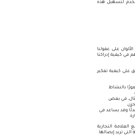
ستخدم لتسهيل هذه
الألوان على عقولنا
م في كيفية إدراكنا
 على كيفية تفكير
عورًا بالنشاط
مثال، في بعض
حزن.
هدئًا وقد يساعد في
رة.
العلامة التجارية
التي تريد إيصالها.