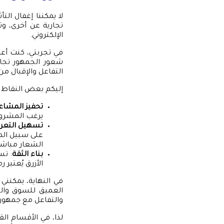
لا يمكننا إغفال التأ
تجارية عن أخرى، و
الإلكتروني.
في تجربتي، كنت أعم
شعور الجمهور تجاه 
التفاعل والإقبال من
إليكم بعض النقاط ال
تحفيز المشاع
يرغب المشروع
تسهيل التعرف
على سبيل المث
الشعار مباشر
بناء الثقة
: تس
الأزرق يُعتبر
في النهاية، يمكنني
العميق للسوق وال
والتفاعل مع جمهور
لذا، في الأقسام ال