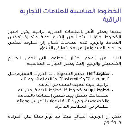
الخطوط المناسبة للعلامات التجارية
الراقية
عندما يتعلق الأمر بالعلامات التجارية الراقية، يكون اختيار
الخطوط جزءًا لا يتجزأ من إنشاء هوية متميزة تعكس
الفخامة والرقي. هذه العلامات تحتاج إلى خطوط تعكس
طابعها الفريد وتعزز من مكانتها في السوق.
لذلك، من المهم اختيار الخطوط التي تحمل الطابع
الكلاسيكي والرفيع. إليك بعض الخيارات المناسبة:
خطوط serif
: تعتبر الخطوط ذات الحروف المميزة، مثل
“Garamond” و”Baskerville”، مثالية لمشروعاتك
الراقية، حيث تضيف لمسة من الأناقة.
خطوط script
: خطوط كالخطوط اليدوية، حين يتم
استخدامها بشكل جيد، تعطي إحساسًا بالفخامة
والخصوصية، وهي مثالية لدعوات الأعراس وقوائم
الطعام في المطاعم الفاخرة.
تذكر، إن الزخرفة المبالغ فيها قد تؤثر سلبًا على القراءة
والوضوح.