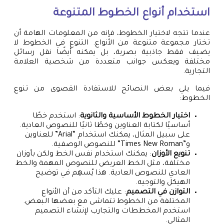
استخدام أنواع الخطوط المتنوعة
عندما تتجه لاختيار الخطوط، فإنه من المعلومات الهامة أن
تختار مجموعة متنوعة من الأنواع. التنوع في الخطوط لا
يضيف فقط جاذبية بصرية، بل يمكنه أيضًا نقل رسائل
مختلفة ويعكس جوانب متعددة من شخصية العلامة
التجارية.
فيما يلي بعض النصائح للاستفادة القصوى من تنوع
الخطوط:
اختيار الخطوط الأساسية والثانوية
: استخدم خطًا
أساسيًا لكتابة العناوين وخطًا ثانيًا للنصوص العادية.
على سبيل المثال، يمكنك استخدام “Arial” للعناوين
و”Times New Roman” للنصوص الوصفية.
تنويع الأوزان
: يمكنك استخدام نفس الخط ولكن بأوزان
مختلفة، مثل الخط العريض للنصوص المهمة والخط
العادي للنصوص العادية. هذا يُسهِم في توضيح
الهيكل والتوجيه.
التوازن في التصميم
: عليك التأكد من أن الأنواع
المختلفة من الخطوط تتماشى مع بعضها البعض.
استخدم المخططات والتجارب لإنشاء التصميم
المثالي.