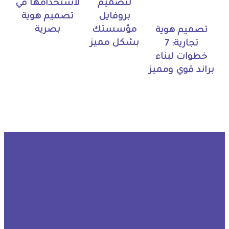
لتصميم
لاستخدامها في
بروفايل
تصميم هوية
مؤسستك
بصرية
تصميم هوية
بشكل مميز
تجارية: 7
خطوات لبناء
براند قوي ومميز