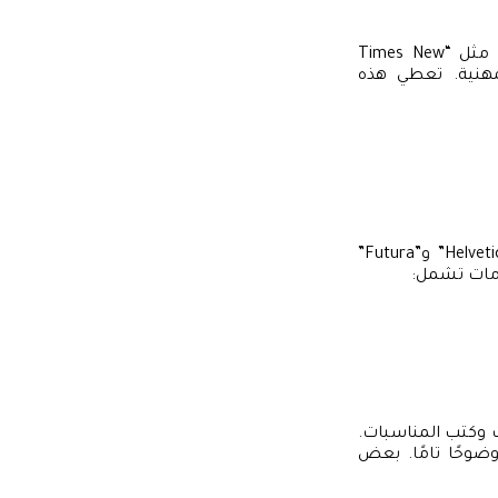
. هذه الخطوط، مثل “Times New
 المهنية. تعطي هذه
على النقيض، الخطوط العصرية والمبتكرة تعكس روح الابتكار والتطور. خط مثل “Helvetica” و”Futura”
دامات تشمل:
 وكتب المناسبات.
ي تتطلب وضوحًا تامًا. بعض