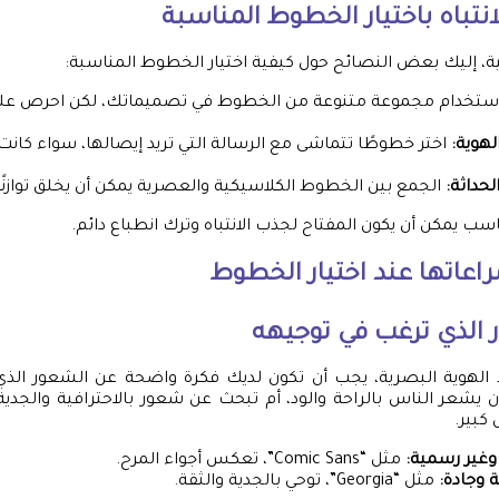
نتباه باختيار الخطوط المناسبة
لية، إليك بعض النصائح حول كيفية اختيار الخطوط المناسبة:
ستخدام مجموعة متنوعة من الخطوط في تصميماتك، لكن احرص على 
لهوية:
اختر خطوطًا تتماشى مع الرسالة التي تريد إيصالها، سواء كانت
لحداثة:
الجمع بين الخطوط الكلاسيكية والعصرية يمكن أن يخلق توازنًا ج
سب يمكن أن يكون المفتاح لجذب الانتباه وترك انطباع دائم.
اعاتها عند اختيار الخطوط
 الذي ترغب في توجيهه
الهوية البصرية، يجب أن تكون لديك فكرة واضحة عن الشعور الذ
أن يشعر الناس بالراحة والود، أم تبحث عن شعور بالاحترافية والج
كبير.
غير رسمية:
مثل “Comic Sans”، تعكس أجواء المرح.
وجادة:
مثل “Georgia”، توحي بالجدية والثقة.