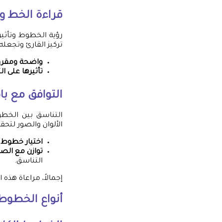
قراءة الخط وت
رؤية الخطوط وتأثير
تركيز القارئ وتجعله
واضحة ومقرو
تأثيرها على الت
التوافق مع ب
التناسق بين الخطو
الألوان والصور لتح
اختيار خطوط ت
توازن مع الصو
التناسق.
إجمالاً، مراعاة هذ
أنواع الخطوط