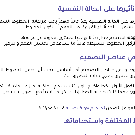
أثيرها على الحالة النفسية
ها على الحالة النفسية يعدّ جانباً مهماً يجب مراعاته. الخطوط السه
 يشعر بالراحة أثناء القراءة. من المهم أن تكون الخطوط:
ءة:
استخدم خطوطاً لا يواجه الجمهور صعوبة في قراءتها.
ركيز:
الخطوط البسيطة غالباً ما تساعد في تحسين الفهم والتركيز.
اقي عناصر التصميم
ط وباقي عناصر التصميم أمر أساسي. يجب أن تعمل الخطوط المخ
قيق تنسيق بصري جذاب. لتحقيق ذلك:
كمل الألوان:
خط واضح بلون يتناسب مع الخلفية يعزز من جاذبية الت
ر:
مهما كانت جاذبية الخط، إذا لم يكن متناسباً مع الصور، سيشعر ا
ه العوامل تضمن
تصميم هوية بصرية
فريدة ومؤثرة.
 المختلفة واستخداماتها