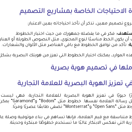
ة الاحتياجات الخاصة بمشاريع التصميم
 تصميم معين، تذكر أن تأخذ احتياجاته بعين الاعتبار:
ستهدف:
فكر في ما يفضله جمهورك من حيث اختيار الخطوط.
أن يكون الخط مناسبًا لنوع المحتوى، مثل النصوص الطويلة أو العناوي
ة:
تأكد من توافق الخطوط مع باقي العناصر مثل الألوان والشعارات.
ه الموارد، يمكنك اختيار الخطوط التي تعزز من هويتك البصرية بشكل
ملها في
تصميم هوية بصرية
 تعزيز الهوية البصرية للعلامة التجارية
 حيويًا في تعزيز الهوية البصرية للعلامة التجارية. فهي ليس
المعلومات، بل تمثل رسال
ي طابعًا عصريًا ومرنًا.
 متناسقة مع قيم العلامة، فإنها تساهم في بناء موثوقية وصلة عا
جارية التي تعكس الابتكار غالبًا ما تستخدم خطوطًا مبتكرة وحديثة.