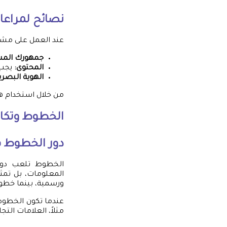
نصائح لمراعا
عند العمل على مشروع
جمهورك الم
المحتوى:
يجب 
الهوية البصري
من خلال استخدام هذ
الخطوط وتكا
دور الخطوط في
الخطوط تلعب دورًا
ورسمية، بينما خطوط مثل “Open Sans” و”Montserrat” تضف
عندما تكون الخطوط
مثلاً، العلامات الت