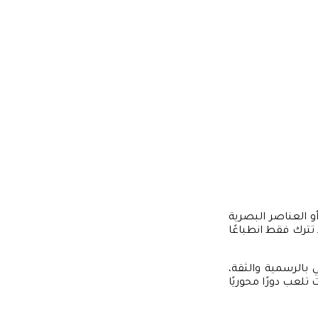
أو العناصر البصرية
تترك فقط انطباعًا
مثل “Times New Roman” يمكن أن يوحي بالرسمية والثقة،
 الانطباعات تلعب دورًا محوريًا