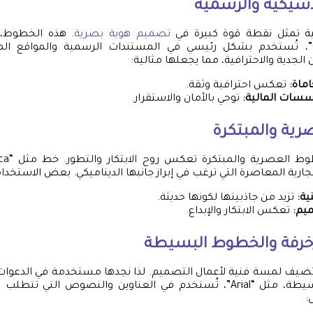
سيكية والرسمية
ة تمثل نقطة قوة كبيرة في
تصميم هوية بصرية
Roman” و”Georgia”، تُستخدم بشكل رئيسي في المستندات الرسمية والمواقع
الجدية والاحترافية، مما يجعلها مثالية:
ماة:
تعكس احترافية وثقة.
سسات المالية:
توحي بالأمان والاستقرار.
ية والمبتكرة
جارية المعاصرة التي ترغب في إبراز جانبها الديناميكي. بعض الاستخ
ية:
تزيد من جاذبيتها لكونها حديثة.
يم:
تعكس الابتكار والإبداع.
خرفة والخطوط البسيطة
ضيف لمسة فنية لأعمال التصميم. لذا نجدها مستخدمة في الدعوات
بينما الخطوط البسيطة، مثل “Arial”، تُستخدم في العناوين والنصوص الت
: