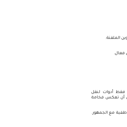
ن الملفتة.
 فعال.
ت فقط أدوات لنقل
ة العلامة نفسها. خطوط مثل “Bodoni” و”Garamond” يمكن أن تعكس فخامة
طفية مع الجمهور.