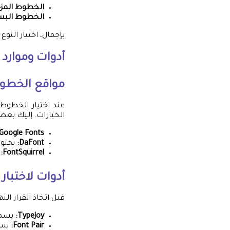
الخطوط المزخ
الخطوط البس
بإجمال، اختيار الن
أدوات وموارد
مواقع الخطوط
عند اختيار الخطوط
الخيارات. إليك بعض 
Google Fonts:
DaFont:
يحتوي
FontSquirrel:
ي
أدوات لاختبار
قبل اتخاذ القرار ا
TypeJoy:
يسمح
Font Pair:
يسا