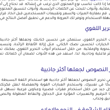
 إذا كانت تناسب نوع المحتوى الذي ترغب في إنشائه. قد تحتاج إلى أد
ملائية، وأدوات للبحث عن الكلمات الرئيسية، وأدوات لتنسيق المحتو
ى. قم بمقارنة الميزات والسعر وتقييمات المستخدمين قبل اتخاذ قرار
لة الاستخدام وتوفر لك المرونة والدعم في تحقيق أفضل النتائج في ك
ير اللغوي
 التحرير اللغوي، ستتمكن من تحسين كتابتك وجعلها أكثر جاذبية 
الخيارات لتحسين نصك الكتابي، مثل إزالة الألفاظ الزائدة، وتبس
حوية والإملائية. من خلال استخدام أدوات التحرير اللغوي، يمكنك
ر فاعلية وجاذبية. لذا، استفد من هذه الأدوات لضمان أن كلماتك 
 النصوص لجعلها أكثر جاذبية
في تحرير النصوص لجعلها أكثر جاذبية هو استخدام اللغة البسيطة 
حًا في تعبيرك، واستخدم العبارات القوية والمفصلة لنقل فكرتك
 جيد من خلال استخدام فقرات قصيرة وعناوين فرعية تسهل قر
ًا الترقيم والتعبيرات المؤثرة مثل الجداول والنقاط المطولة والن
يق وجذاب.