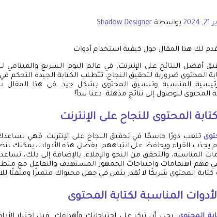
 2024
بواسطة
Shadow Designer
قدم لك هذا المقال حول كيفية استخدام أدوات
ق أفضل النتائج على الإنترنت. في عالم اليوم السريع والمتنامي ل
 المحتوى ضرورية لتحقيق النجاح. تتطلب الكتابة الجيدة التحكم في 
الرئيسية المناسبة وتنسيق المحتوى بشكل جيد. في هذا المقا
 المحتوى للوصول إلى نتائج مذهلة. دعنا نبدأ!
تابة المحتوى للنجاح على الإنترنت
توى
تلعب دورًا حاسمًا في تحقيق النجاح على الإنترنت. فهي تساعد
م يجذب القراء ويحافظ على انتباههم. بفضل هذه الأدوات، يمكنك ت
مات المناسبة، والتحقق من النحو والإملاء. بالإضافة إلى ذلك، تساع
في فهم اهتمامات واحتياجات الجمهور المستهدف والتفاعل مع متطل
تابة المحتوى شريكًا لا يُقدر بثمن في جعل محتواك متميزًا وملفتًا للانت
الأدوات المناسبة لكتابة المحتوى
ابة المحتوى
، يجب أن تركز على احتياجاتك وأهدافك. قبل اختيار الأدا