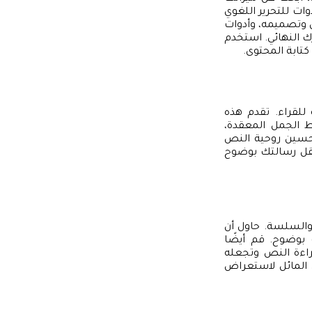
وات للتحرير اللغوي
ى وتصميمه، وأدوات
ك النهائي. استخدم
تابة المحتوى.
للقراء. تقدم هذه
يط الجمل المعقدة،
 تحسين روحية النص
تنقل رسالتك بوضوح
والسلسة. حاول أن
 بوضوح. قم أيضًا
اءة النص وتجعله
ص المائل لاستعراض