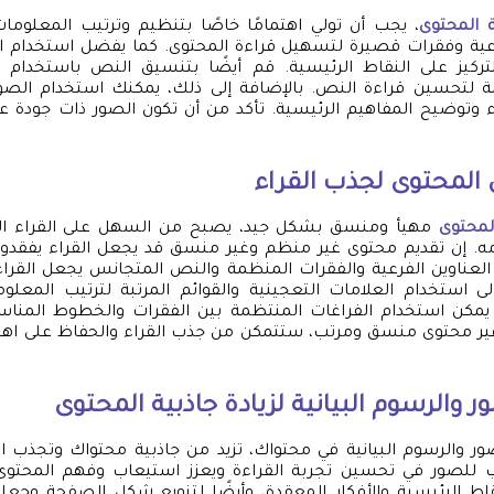
ة المحتوى
، يجب أن تولي اهتمامًا خاصًا بتنظيم وترتيب المعلو
ية وفقرات قصيرة لتسهيل قراءة المحتوى. كما يفضل استخدام ال
للتركيز على النقاط الرئيسية. قم أيضًا بتنسيق النص باستخدام
ة لتحسين قراءة النص. بالإضافة إلى ذلك، يمكنك استخدام الصور 
 وتوضيح المفاهيم الرئيسية. تأكد من أن تكون الصور ذات جودة عا
المحتوى لجذب القراء
لمحتوى
مهيأ ومنسق بشكل جيد، يصبح من السهل على القراء الان
مه. إن تقديم محتوى غير منظم وغير منسق قد يجعل القراء يفقدون 
لعناوين الفرعية والفقرات المنظمة والنص المتجانس يجعل القر
لى استخدام العلامات التعجينية والقوائم المرتبة لترتيب المع
 يمكن استخدام الفراغات المنتظمة بين الفقرات والخطوط المنا
ير محتوى منسق ومرتب، ستتمكن من جذب القراء والحفاظ على اه
 والرسوم البيانية لزيادة جاذبية المحتوى
ر والرسوم البيانية في محتواك، تزيد من جاذبية محتواك وتجذب انت
ب للصور في تحسين تجربة القراءة ويعزز استيعاب وفهم المحتوى
اط الرئيسية والأفكار المعقدة، وأيضًا لتنويع شكل الصفحة وجعلها