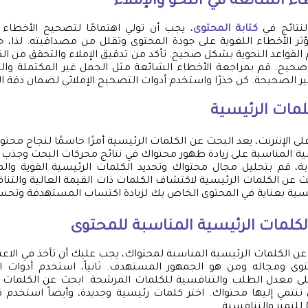
 الشائعة في النحو والإملاء
نتائج في
كتابة المحتوى
، يجب أن تولي اهتمامًا لتصحيح الأخطاء 
تؤثر الأخطاء اللغوية على جودة المحتوى وتقلل من مصداقيته. لذا، 
لقواعد النحوية بشكل صحيح. تأكد من تدقيق الإملاء والتحقق من الك
حيح. قم بمراجعة الأخطاء الشائعة مثل الجمل غير المكتملة والت
ير الصحيحة. كن حذرًا واستخدم أدوات التصحيح الإملائي لضمان دقة ال
لمات الرئيسية
ى الإنترنت، يعد البحث عن الكلمات الرئيسية أمرًا حاسمًا لنجاح محت
ية المناسبة على زيادة ظهور محتواك في نتائج محركات البحث وجذب أك
ابة، قم بتحليل مجال محتواك وتحديد الكلمات الرئيسية القوية وال
ث عن الكلمات الرئيسية لاكتشاف الكلمات ذات القيمة العالية والت
ئيسية بعناية في المحتوى الخاص بك لزيادة اكتساب المستهدفة وتحسين
الكلمات الرئيسية المناسبة للمحتوى
ن الكلمات الرئيسية المناسبة لمحتواك، يجب عليك أن تأخذ في الاعتبار
وى ومجاله ومن هو الجمهور المستهدف. ثانياً، استخدم أدوات 
على معدل الطلب والتنافسية للكلمات المرشحة. ابحث عن الكلمات ذ
 تنتمي إليها محتواك. اختر كلمات رئيسية وجديدة، وأيضاً استخدم 