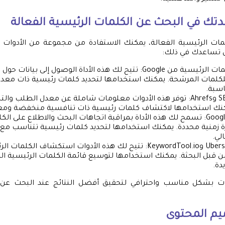
تك في البحث عن الكلمات الرئيسية الفعالة
مات الرئيسية الفعالة، يمكنك الاستفادة من مجموعة من الأدوات 
أن تساعدك في ذلك:
أداة بحث الكلمات الرئيسية من Google: تتيح لك هذه الأداة الوصول إلى ب
لكلمات المرشحة. يمكنك استخدامها لتحديد كلمات رئيسية ذات معد
سبة.
أدوات SEMrush وAhrefs: توفر هذه الأدوات معلومات شاملة عن معدل الطلب
مكنك استخدامها لاكتشاف كلمات رئيسية ذات تنافسية منخفضة وم
أداة Google Trends: تسمح لك هذه الأداة بمراقبة اتجاهات البحث والاطلاع على 
ة زمنية محددة. يمكنك استخدامها لتحديد كلمات رئيسية تتناسب مع 
لي.
أدوات Ubersuggest وKeywordTool.io: تتيح لك هذه الأدوات استكشاف ا
 قبل البحثة. يمكنك استخدامها لتوسيع قائمة الكلمات الرئيسية الم
دة.
ات بشكل مناسب واحترافي لتحقيق أفضل النتائج عند البحث عن ا
م المحتوى