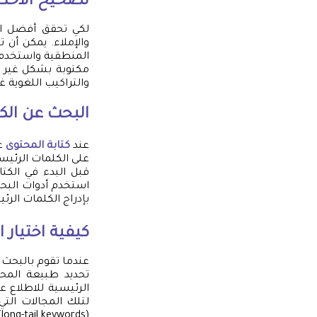
تصحيح الأخطاء
لكي تحقق أفضل ال
والإملاء. يمكن أن 
المنطقية واستخدم ا
مكتوبة بشكل غير ص
والتراكيب اللغوية غ
البحث عن الك
عند
كتابة المحتوى
عل
على الكلمات الرئيس
قبل البدء في الكت
استخدم أدوات البح
بإدراج الكلمات الر
كيفية اختيار 
عندما تقوم بالبحث ع
تحديد طبيعة المحت
الرئيسية للاطلاع 
لتلك المجالات التي
(long-tail keywords) للتميز والتنافسية.