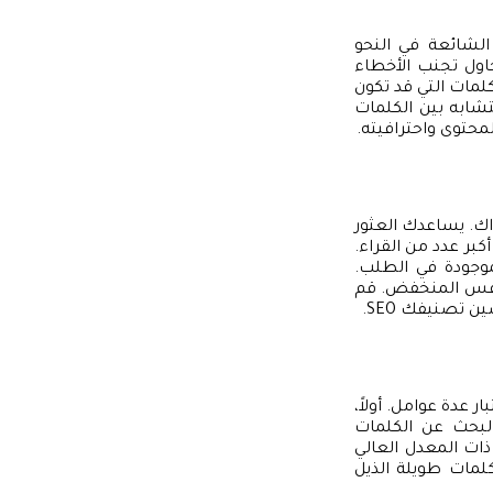
الشائعة في النحو
حاول تجنب الأخطاء
لمات التي قد تكون
شابه بين الكلمات
محتوى واحترافيته.
واك. يساعدك العثور
بر عدد من القراء.
موجودة في الطلب.
نافس المنخفض. قم
 تصنيفك SEO.
 عدة عوامل. أولاً،
البحث عن الكلمات
ات المعدل العالي
كلمات طويلة الذيل