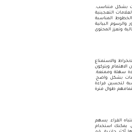
مات بشكل متناسب.
علامات التعجينية
 الخطوط المناسبة
والرسوم البيانية
لية وتعزز المحتوى
خراط والاستمتاع
الاهتمام ويتركون
اءة سهلة وممتعة.
لومات بشكل واضح.
سبة لتحسين قراءة
تمامهم طوال فترة
باه القراء. يسهم
. يمكنك استخدام
 أكثر جاذبية. قم