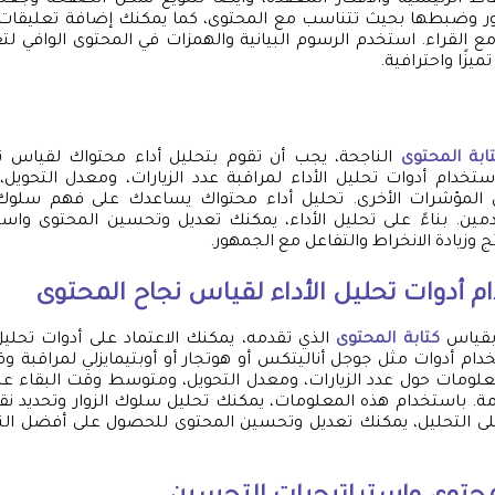
ر وضبطها بحيث تتناسب مع المحتوى، كما يمكنك إضافة تعليقات
ع القراء. استخدم الرسوم البيانية والهمزات في المحتوى الوافي لتع
يزًا واحترافية.
ابة المحتوى
الناجحة، يجب أن تقوم بتحليل أداء محتواك لقياس ن
تخدام أدوات تحليل الأداء لمراقبة عدد الزيارات، ومعدل التحويل،
المؤشرات الأخرى. تحليل أداء محتواك يساعدك على فهم سلوك ال
مين. بناءً على تحليل الأداء، يمكنك تعديل وتحسين المحتوى واست
 وزيادة الانخراط والتفاعل مع الجمهور.
م أدوات تحليل الأداء لقياس نجاح المحتوى
 بقياس
كتابة المحتوى
الذي تقدمه، يمكنك الاعتماد على أدوات تحليل
دام أدوات مثل جوجل أناليتكس أو هوتجار أو أوبتيمايزلي لمراقبة و
معلومات حول عدد الزيارات، ومعدل التحويل، ومتوسط وقت البقاء عل
ة. باستخدام هذه المعلومات، يمكنك تحليل سلوك الزوار وتحديد ن
لى التحليل، يمكنك تعديل وتحسين المحتوى للحصول على أفضل النتا