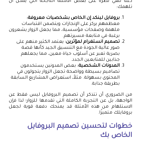
دعنا نلقي نظرة على بعض الأمثلة الناجحة التي يمكن أن
تلهمك:
بروفايل لينكد إن الخاص بشخصيات معروفة:
معظمهم يركز على الإنجازات ويتضمن اقتباسات
ملهمة وصفحات مؤسسية، مما يجعل الزوار يشعرون
برغبة في متابعة مسيرتهم.
تصميم انستغرام لمؤثرين:
يعتمد الكثير منهم على
صور عالية الجودة مع التنسيق الجيد كأنها قصة
بصرية تعبر عن أسلوب حياة معين، مما يجعلهم
جذابين للمتابعين الجدد.
المدونات الشخصية:
بعض المدونين يستخدمون
تصاميم بسيطة وواضحة تجعل الزوار يتجولون في
المحتوى بسهولة. مثلاً، استعراض المشاريع السابقة
بطريقة جذابة.
من الضروري أن تتذكر أن تصميم البروفايل ليس فقط عن
الواجهة، بل عن التجربة الكاملة التي تقدمها للزوار؛ لذا فإن
الاستلهام من هذه الأمثلة قد يمنحك دفعة قوية لجعل
بروفايلك متميزًا.
خطوات لتحسين تصميم البروفايل
الخاص بك