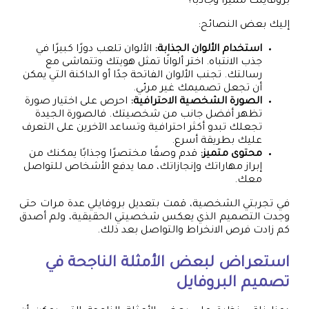
بروفايلك مميزًا وجاذبًا؟
إليك بعض النصائح:
استخدام الألوان الجذابة:
الألوان تلعب دورًا كبيرًا في
جذب الانتباه. اختر ألوانًا تمثل هويتك وتتماشى مع
رسالتك. تجنب الألوان الفاتحة جدًا أو الداكنة التي يمكن
أن تجعل تصميمك غير مرئي.
الصورة الشخصية الاحترافية:
احرص على اختيار صورة
تظهر أفضل جانب من شخصيتك. فالصورة الجيدة
تجعلك تبدو أكثر احترافية وتساعد الآخرين على التعرف
عليك بطريقة أسرع.
محتوى متميز:
قدم وصفًا مختصرًا وجذابًا يمكنك من
إبراز مهاراتك وإنجازاتك، مما يدفع الأشخاص للتواصل
معك.
في تجربتي الشخصية، قمت بتعديل بروفايلي عدة مرات حتى
وجدت التصميم الذي يعكس شخصيتي الحقيقية، ولم أصدق
كم زادت فرص الانخراط والتواصل بعد ذلك.
استعراض لبعض الأمثلة الناجحة في
تصميم البروفايل