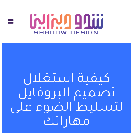
كيفية استغلال
تصميم البروفايل
لتسليط الضوء على
مهاراتك