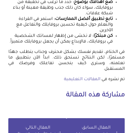
ضع أهدافك بوضوح:
حدد ما ترغب في تحقيقه من
بروفايلك، سواء كان ذلك جذب وظيفة معينة أو بناء
شبكة علاقات.
تابع تطبيق أفضل الممارسات:
استمر في القراءة
والتعلم حول كيفية تحسين بروفايلك والتفاعل مع
الآخرين.
كن مبتكرًا:
لا تخشى من إظهار لمساتك الشخصية
في بروفايلك، فالإبداع يمكن أن يجعل بروفايلك متميزاً.
في الختام، تقديم نفسك بشكل محترف وجذاب يتطلب جهدًا
مستمرًا، لكن النتائج تستحق ذلك. ابدأ الآن بتطبيق ما
تعلمته، وسترى كيف يتحسن تفاعلك وفرصك في
المستقبل.
تم نشره في
المقالات التعليمية
مشاركة هذه المقالة
المقال السابق:
المقال التالي: