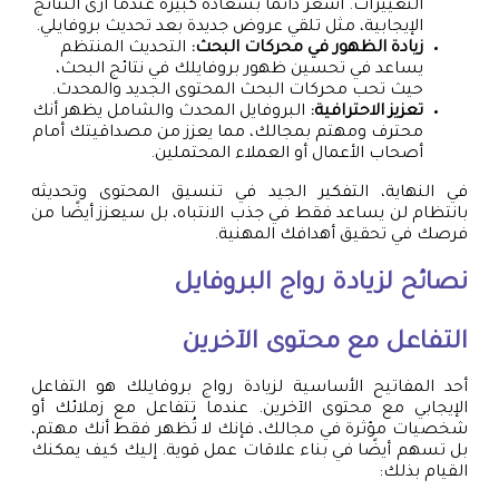
التغييرات. أشعر دائمًا بسعادة كبيرة عندما أرى النتائج
الإيجابية، مثل تلقي عروض جديدة بعد تحديث بروفايلي.
زيادة الظهور في محركات البحث:
التحديث المنتظم
يساعد في تحسين ظهور بروفايلك في نتائج البحث،
حيث تحب محركات البحث المحتوى الجديد والمحدث.
تعزيز الاحترافية:
البروفايل المحدث والشامل يظهر أنك
محترف ومهتم بمجالك، مما يعزز من مصداقيتك أمام
أصحاب الأعمال أو العملاء المحتملين.
في النهاية، التفكير الجيد في تنسيق المحتوى وتحديثه
بانتظام لن يساعد فقط في جذب الانتباه، بل سيعزز أيضًا من
فرصك في تحقيق أهدافك المهنية.
نصائح لزيادة رواج البروفايل
التفاعل مع محتوى الآخرين
أحد المفاتيح الأساسية لزيادة رواج بروفايلك هو التفاعل
الإيجابي مع محتوى الآخرين. عندما تتفاعل مع زملائك أو
شخصيات مؤثرة في مجالك، فإنك لا تُظهر فقط أنك مهتم،
بل تسهم أيضًا في بناء علاقات عمل قوية. إليك كيف يمكنك
القيام بذلك: