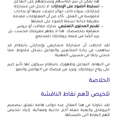
هذا يمكن أن يثير حماسهم ويشجعهم على التفاعل.
تسليط الضوء على الإنجازات
: لا تخجل من مشاركة
إنجازاتك، سواء كانت جوائز حصلت عليها أو نجاحات
ملموسة في العمل. تأكد من أن المعلومات مقدمة
بطريقة جذابة تسلط الضوء على قيمتها.
تقديم المحتوى التعليمي
: شارك مقالات أو دروس
متعلقة بتخصصك. هذا لا يظهر معرفتك فحسب، بل
يزيد أيضًا من قيمة بروفايلك للمجتمع.
لقد لاحظت أن مشاركة مشاريعي وإنجازاتي بانتظام قد
ساهمت في زيادة المتابعين والتفاعل بشكل ملحوظ، مما
منحني زخمًا في مسيرتي المهنية.
في النهاية، التفاعل وظهورك بانتظام سيكون لها تأثير كبير
على رواج بروفايلك، ويزيد من فرصك في التواصل والنمو.
الخلاصة
تلخيص لأهم نقاط الناقشة
لقد تناولنا في هذا المقال عدة جوانب هامة تتعلق بتصميم
البروفايل وكيفية جعله أكثر جاذبية وفعالية. إليك تلخيص
لأهم النقاط التي ناقشناها: