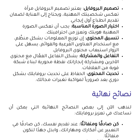
تصميم البروفايل:
يعتبر تصميم البروفايل مرآة
تعكس شخصيتك المهنية، ويحتاج إلى العناية لضمان
تقديم انطباع أول إيجابي.
اختيار الصورة المناسبة:
يجب أن تعكس الصورة
المهنية هويتك وتعزز من احترافيتك.
تنسيق المحتوى:
إن توزيع المعلومات بشكل منظّم،
مع استخدام العناوين الفرعية والقوائم، يسهل على
الزوار استيعاب محتوى البروفايل.
التفاعل والمشاركة:
يشكل التفاعل الفعّال مع محتوى
الآخرين ومشاركة إنجازاتك نقطة محورية لبناء شبكة
قوية من العلاقات.
تحديث المحتوى:
الحفاظ على تحديث بروفايلك بشكل
دوري يعد ضرورياً لمواكبة تغيرات مجالك.
نصائح نهائية
لنذهب الآن إلى بعض النصائح النهائية التي يمكن أن
تساعدك في تعزيز بروفايلك:
كن صادقًا ومتفائلًا:
عند تقديم نفسك، كن صادقًا في
التعبير عن أفكارك ومهاراتك، وابذل جهدًا لتكون
متفائلًا.