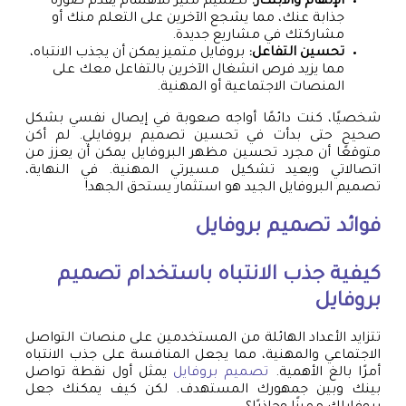
الإلهام والابتكار:
تصميم مثير للاهتمام يقدم صورة
جذابة عنك، مما يشجع الآخرين على التعلم منك أو
مشاركتك في مشاريع جديدة.
تحسين التفاعل:
بروفايل متميز يمكن أن يجذب الانتباه،
مما يزيد فرص انشغال الآخرين بالتفاعل معك على
المنصات الاجتماعية أو المهنية.
شخصيًا، كنت دائمًا أواجه صعوبة في إيصال نفسي بشكل
صحيح حتى بدأت في تحسين تصميم بروفايلي. لم أكن
متوقعًا أن مجرد تحسين مظهر البروفايل يمكن أن يعزز من
اتصالاتي ويعيد تشكيل مسيرتي المهنية. في النهاية،
تصميم البروفايل الجيد هو استثمار يستحق الجهد!
فوائد
تصميم بروفايل
كيفية جذب الانتباه باستخدام
تصميم
بروفايل
تتزايد الأعداد الهائلة من المستخدمين على منصات التواصل
الاجتماعي والمهنية، مما يجعل المنافسة على جذب الانتباه
أمرًا بالغ الأهمية.
تصميم بروفايل
يمثل أول نقطة تواصل
بينك وبين جمهورك المستهدف. لكن كيف يمكنك جعل