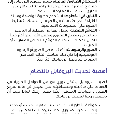
استخدام العناوين الفرعية:
قسّم محتوى البروفايل إلى
مقاطع صغيرة بعناوين فرعية واضحة ليسهل على
القارئ استيعاب المعلومات بسرعة.
التباين في الخطوط:
استخدم خطوطًا واضحة وقابلة
للقراءة، مع اختلافات في الحجم أو السمك لتسليط
الضوء على المعلومات الأساسية.
القوائم النقطية:
شكل القوائم النقطية أو الترقيم
يساعد في تنظيم المحتوى ويجعل الأمر يبدو أكثر جذباً
للعين. يمكنك استخدام القوائم لتلخيص المهارات أو
الخبرات.
الصور والرسومات:
أضف بعض الصور أو الرسوم
التوضيحية إذا كان ذلك مناسبًا. فتلك العناصر
البصرية قد تجعل بروفايلك أكثر جذبًا.
أهمية تحديث البروفايل بانتظام
تحديث البروفايل بشكل دوري هو من العوامل الحيوية في
الحفاظ على جاذبيته ومصداقيته. نحن نعيش في عالم سريع
التغير، واحتياجات الجمهور أيضًا تتغير. إليك لماذا يجب أن
تخصص وقتًا لتحديث بروفايلك:
مواكبة التطورات:
إذا اكتسبت مهارات جديدة أو حققت
إنجازات، من الضروري تحديث بروفايلك لتعكس تلك