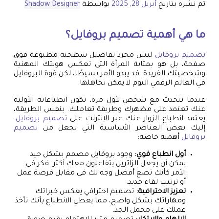
تم نشره بتاريخ
أبريل 28, 2025
بواسطة
Shadow Designer
ما هي أهمية
تصميم بروفايل
؟
تصميم بروفايل
ليس مجرد تفاصيل سطحية مطبوعة فوق
صفحة، بل هو بمثابة المرآة التي تعكس هويتك المهنية
وشخصيتك الفريدة. قد يبدو الأمر بسيطًا، لكن قوة البروفايل
في العالم الرقمي اليوم لا يمكن تجاهلها.
عندما تتحدث مع شخص لأول مرة، تكون انطباعاته الأولية
عنك تعتمد على مظهرك وطريقة تعاملك. بنفس الطريقة،
يعتمد انطباع الزوار عنك عبر الإنترنت على
تصميم بروفايل
.
إليك بعض العناصر الأساسية التي تجعل من
تصميم
بروفايل
أهمية خاصة:
أول انطباع قوي:
وجود بروفايل مصمم بشكل جيد
يمكن أن يجعل الزائرين يتفاعلون معك أكثر. فكر في
الأمر كأنك تضع أفضل وجه لك في مقابل فرصة عمل
أو ترتيب لقاء جديد.
تعزيز الاحترافية:
تصميم احترافي يعكس خبراتك
ومهاراتك بشكل واضح، مما يعطي الانطباع بأنك تأخذ
عملك على محمل الجد.