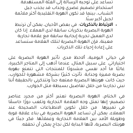
تساعد على توجيه الرسالة إلى الفئة المستهدفة.
استخدام تصميم عصري وجذاب قد يجذب جيل
الشباب، بينما قد تكون الهوية التقليدية أكثر ملائمة
لجيل أكبر سنًا.
الارتباط بالذكريات
: في بعض الأحيان، يمكن أن ترتبط
الهوية البصرية بذكريات سابقة لدى العملاء. إذا كان
لدى العميل تجربة إيجابية سابقة مع علامة تجارية
معينة، فإن الهوية البصرية لتلك العلامة ستساعد
على إعادة إحياء تلك الذكريات.
في حياتي اليومية، ألاحظ مدى تأثير الهوية البصرية على
اختياراتي. على سبيل المثال، عندما أذهب إلى المتاجر الكبيرة،
غالبًا ما أجد نفسي مشدودًا للمنتجات التي تتمتع بهوية
بصرية مميزة وجذابة. تأثرت كثيرًا بشركة مشهورة للجوارب،
حيث كانت هويتها البصرية ممتعة جداً وتتذكرني بالحقيقة أننا
نبني تجاربنا من خلال تفاصيل بسيطة مثل الجوارب.
في الختام، الهوية البصرية تعتبر أكثر من مجرد عناصر
تصميم؛ إنها تمثل وجه العلامة التجارية وتلعب دورًا حاسمًا
في تمييزها. من خلال تكوين الانطباعات الصحيحة عند
العملاء، يمكن أن تساعد الهوية البصرية في بناء علاقة قوية
وطويلة الأمد بين العلامة التجارية وعملائها. فكر جيدًا في
هويتك البصرية، لأنها البداية لكل نجاح يمكن أن تحققه.