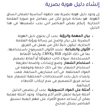
إنشاء دليل هوية بصرية
إن وجود دليل هوية بصرية يعد خطوة أساسية لضمان اتساق
الهوية. هو بمثابة مرجع لكل من يتعامل مع صورة العلامة
التجارية. إليكم بعض العناصر التي يجب تضمينها في هذا
الدليل:
بيان المهمة والرؤية
: يجب أن يحتوي دليل الهوية
البصرية على بيان واضح عن رسالة ورؤية العلامة
التجارية، ليكون دليلاً لكل من يعمل في الفريق.
الألوان والطباعة
: تحديد الألوان المسموح باستخدامها،
بما في ذلك الأكواد RGB وCMYK، وأيضًا الأنماط
المستخدمة، سواء كانت خطوطًا أو أنماط تصميم.
استخدام الشعار
: وضع إرشادات واضحة لطريقة
استخدام الشعار، بما في ذلك حجمه وموقعه في
المواد المختلفة. في أحد مشاريعي السابقة، قمت
بإنشاء دليل يحدد الاستخدامات المختلفة للشعار، مما
ساعد فريق التصميم في عدم ارتكاب الأخطاء
الشائعة.
أمثلة على المواد التسويقية
: يجب أن يتضمن الدليل
أمثلة مرئية لجعل الأمر أكثر وضوحًا. وجود أمثلة فعلية
يمكن أن يُساعد جميع الأفراد على فهم كيفية تنسيق
العناصر بشكل صحيح.