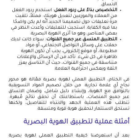
الاتساق.
التخصيص بناءً على ردود الفعل
: استخدم ردود الفعل
من العملاء والموزعين لتعديل هويتك. فمثلاً، تلقيت
مرةً تعليقات حول تصميمنا الجديد أنّه لم يكن واضحًا
بما فيه الكفاية. استجبت للتعليقات وأعدت النظر في
بعض العناصر، وهو ما أثرى الهوية البصرية.
التطبيق المتسق عبر جميع القنوات
: سواء كانت لديك
حملات على وسائل التواصل الاجتماعي، أو مواد
مطبوعة، أو موقع إلكتروني، يجب أن تكون الهوية
ظاهرة في كل شيء. تأكد من أن الرسائل والإعلانات
متناسقة في جميع القنوات، حيث أن التناسق يعزز
الثقة ويعكس احترافية العلامة.
في الختام، التطبيق العملي لهوية بصرية فعّالة هو محور
نجاح أي علامة تجارية. من خلال تصميم المواد التسويقية
بالتوافق مع الهوية، وإنشاء دليل شامل، وضمان الاتساق
عبر جميع المنصات، باستطاعتك أن تحقق نتائج مُبهرة.
تتطلب هذه العملية الجهد والانتباه للتفاصيل، ولكنها
تستحق الاستثمار لتحقيق هوية قوية ومتسقة.
أمثلة عملية لتطبيق الهوية البصرية
بعد أن استعرضنا كيفية التطبيق العملي لهوية بصرية