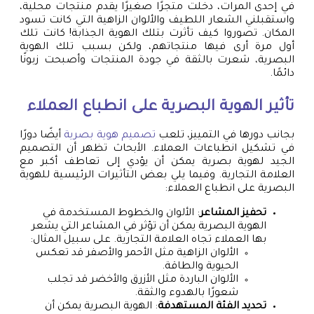
في إحدى المرات، دخلت متجرًا صغيرًا يقدم منتجات محلية،
واستقبلني الشعار اللطيف والألوان الزاهية التي كانت تسود
المكان. تصوروا كيف تأثرت بتلك الهوية الجذابة! كانت تلك
أول مرة أرى فيها منتجاتهم، ولكن بسبب تلك الهوية
البصرية، شعرت بالثقة في جودة المنتجات وأصبحت زبونًا
دائمًا.
تأثير الهوية البصرية على انطباع العملاء
بجانب دورها في التمييز، تلعب
تصميم هوية بصرية
أيضًا دورًا
في تشكيل انطباعات العملاء. الأبحاث تظهر أن التصميم
الجيد لهوية بصرية يمكن أن يؤدي إلى تعاطف أكبر مع
العلامة التجارية. وفيما يلي بعض التأثيرات الرئيسية للهوية
البصرية على انطباع العملاء:
تحفيز المشاعر
: الألوان والخطوط المستخدمة في
الهوية البصرية يمكن أن تؤثر في المشاعر التي يشعر
بها العملاء تجاه العلامة التجارية. على سبيل المثال:
الألوان الزاهية مثل الأحمر والأصفر قد تعكس
الحيوية والطاقة.
الألوان الباردة مثل الأزرق والأخضر قد تجلب
شعورًا بالهدوء والثقة.
تحديد الفئة المستهدفة
: الهوية البصرية يمكن أن