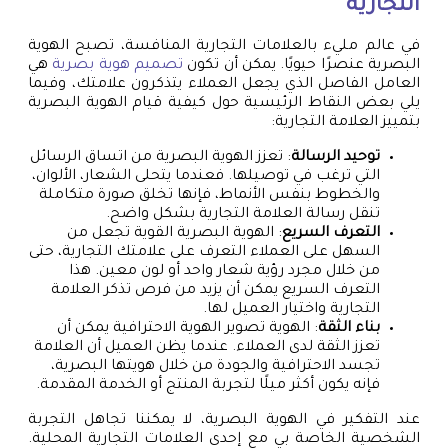
التجارية
في عالم مليء بالعلامات التجارية المنافسة، تصبح الهوية
البصرية عنصرًا حيويًا. يمكن أن تكون
تصميم هوية بصرية
هي
العامل الفاصل الذي يجعل العملاء يتذكرون علامتك، وفيما
يلي بعض النقاط الرئيسية حول كيفية قيام الهوية البصرية
بتمييز العلامة التجارية:
توحيد الرسالة
: تعزز الهوية البصرية من اتساق الرسائل
التي ترغب في توصيلها. فعندما يتحلى الشعار، الألوان،
والخطوط بنفس الأنماط، فإنها تخلق صورة متكاملة
تنقل رسالة العلامة التجارية بشكل واضح.
التعرف السريع
: الهوية البصرية القوية تجعل من
السهل على العملاء التعرف على علامتك التجارية، حتى
من خلال مجرد رؤية شعار واحد أو لون معين. هذا
التعرف السريع يمكن أن يزيد من فرص تذكر العلامة
التجارية واختيار العميل لها.
بناء الثقة
: الهوية تصوير الهوية الاحترافية يمكن أن
تعزز الثقة لدى العملاء. عندما يظن العميل أن العلامة
تجسد الاحترافية والجودة من خلال هويتها البصرية،
فإنه يكون أكثر ميلًا لتجربة المنتج أو الخدمة المقدمة.
عند التفكير في الهوية البصرية، لا يمكننا تجاهل التجربة
الشخصية الخاصة بي مع إحدى العلامات التجارية المحلية.