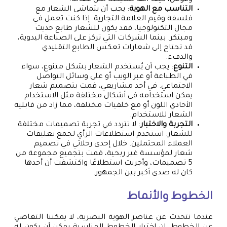
التناسب مع الهوية
: يجب أن يتماشى الشعار مع
فلسفة وقيم العلامة التجارية. إذا كنت تعمل في
مجال التكنولوجيا، فقد يكون للشعار طابع حديث
ومبتكر. بينما الشركات التي تركز على الصناعة اليدوية،
قد تحتاج إلى شعارات تعكس الطابع التقليدي
والدفء.
التنوع
: يجب أن يُستخدم الشعار بشكل متنوع، سواء
في الطباعة أو عبر الويب أو على وسائل التواصل
الاجتماعي. في أحد مشاريعي، قمت بتصميم شعار
يمكن استخدامه في أشكال مختلفة مثل الاستخدام
الأحادي اللون أو مع خلفيات مختلفة، مما زاد من قابلية
الشعار للاستخدام.
التجربة والاختبار
: لا تتردد في تجربة تصميمات مختلفة
للشعار. استخدم استطلاعات الرأي لجمع تعليقات
العملاء المحتملين. خلال إحدى رحلاتي في تصميم
شعار لمؤسسة غير ربحية، قمت بتجميع مجموعة من
5 تصميمات، وأجريت استطلاعًا واكتشفت أن أحدها
كان له صدى أكبر بين الجمهور.
الخطوط والأنماط
عندما نتحدث عن عناصر الهوية البصرية، لا يمكننا التغاضي