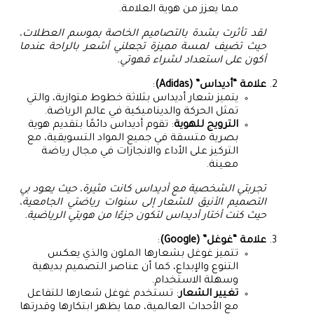
مما يعزز من هوية العلامة.
لقد تأثرت بشدة بالتصاميم الخاصة بموسم العطلات،
حيث تضيف لمسة مميزة تجعلني أشعر بالراحة عندما
أكون على استعداد لشراء قهوتي.
علامة “أديداس” (Adidas)
:
يتميز شعار أديداس بثلاثة خطوط متوازية، والتي
تمثل الحركة والديناميكية في عالم الرياضة.
الترويج للهوية
: تقوم أديداس دائمًا بتقديم هوية
بصرية متسقة في جميع المواد التسويقية، مع
التركيز على الأداء والانجازات في مجال رياضة
معينة.
تجربتي الشخصية مع أديداس كانت مثيرة، حيث يعود بي
التصميم الأنيق للشعار إلى سنوات رياضتي الجامعية،
حيث كنت أختار أديداس لتكون جزءًا من هويتي الرياضية.
علامة “غوغل” (Google)
:
تتميز غوغل بشعارها الملون والذي يعكس
التنوع والإبداع، كما أن عناصر التصميم بديهية
وسهلة الاستخدام.
تغيير الشعار
: تستخدم غوغل شعارها للتفاعل
مع الأحداث العالمية، مما يظهر ابتكارها وقدرتها