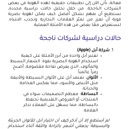
فعالة، نأتي الآن إلى تطبيقات حقيقية لهذه الهوية في بعض
الشركات الناجحة. من خلال تحليل حالات دراسية محددة،
نستطيع أن نفهم بشكل أفضل كيف يمكن لهوية بصرية
قوية أن تعزز من تميّز العلامات التجارية وتجذب الانتباه.
لنستعرض معًا بعض من هذه الأمثلة العملية.
حالات دراسية لشركات ناجحة
شركة آبل (Apple)
:
تعتبر آبل واحدة من أبرز الأمثلة على كيفية
استخدام الهوية البصرية بقوة. الشعار البسيط
والمألوف، الذي يعرض تفاحة مقضومة، أصبح
رمزاً عالمياً.
الألوان
: تعتمد آبل على الألوان البسيطة والأنيقة
مثل الأبيض والأسود، مما يعكس الفخامة
والحداثة.
البساطة
: معظم التصميمات سواء في
المنتجات أو العروض التقديمية تحتفظ
بالبساطة، مما يسهل على العملاء تذكر
العلامة.
لم أستطع إلا أن أذكر كيف أن اختيار آبل للألوان الجريئة
والبسيطة يجعلني أشعر بالراحة والثقة أثناء استخدام