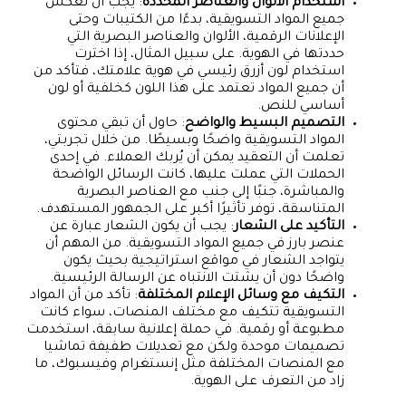
استخدام الألوان والعناصر المحددة
: يجب أن تعكس
جميع المواد التسويقية، بدءًا من الكتيبات وحتى
الإعلانات الرقمية، الألوان والعناصر البصرية التي
حددتها في الهوية. على سبيل المثال، إذا اخترت
استخدام لون أزرق رئيسي في هوية علامتك، فتأكد من
أن جميع المواد تعتمد على هذا اللون كخلفية أو لون
أساسي للنص.
التصميم البسيط والواضح
: حاول أن تبقي محتوى
المواد التسويقية واضحًا وبسيطًا. من خلال تجربتي،
تعلمت أن التعقيد يمكن أن يُربك العملاء. في إحدى
الحملات التي عملت عليها، كانت الرسائل الواضحة
والمباشرة، جنبًا إلى جنب مع العناصر البصرية
المتناسقة، توفر تأثيرًا أكبر على الجمهور المستهدف.
التأكيد على الشعار
: يجب أن يكون الشعار عبارة عن
عنصر بارز في جميع المواد التسويقية. من المهم أن
يتواجد الشعار في مواقع استراتيجية بحيث يكون
واضحًا دون أن يشتت الانتباه عن الرسالة الرئيسية.
التكيف مع وسائل الإعلام المختلفة
: تأكد من أن المواد
التسويقية تتكيف مع مختلف المنصات، سواء كانت
مطبوعة أو رقمية. في حملة إعلانية سابقة، استخدمت
تصميمات موحدة ولكن مع تعديلات طفيفة تماشيا
مع المنصات المختلفة مثل إنستغرام وفيسبوك، ما
زاد من التعرف على الهوية.