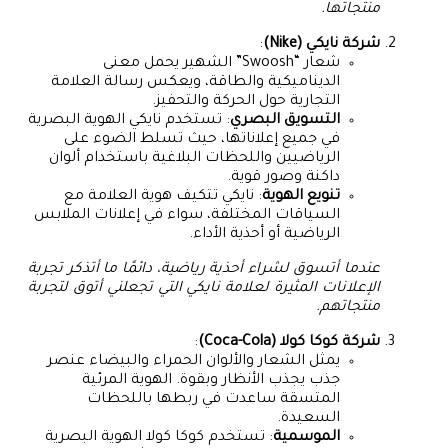
منتجاتها.
شركة نايكي (Nike)
:
شعار “Swoosh” الشهير يحمل معنى
الديناميكية والطاقة، ويعكس رسالة العلامة
التجارية حول الحركة والتحفيز.
التسويق البصري
: تستخدم نايكي الهوية البصرية
في جميع إعلاناتها، حيث تسلط الضوء على
الرياضيين واللحظات البلاغية باستخدام ألوان
داكنة وصور قوية.
تنويع الهوية
: نايكي تتكيف هوية العلامة مع
السياقات المختلفة، سواء في إعلانات الملابس
الرياضية أو أحذية الأداء.
عندما أتسوق لشراء أحذية رياضية، دائمًا ما أتذكر تجربة
الإعلانات المثيرة لعلامة نايكي التي تجعلني أتوق لتجربة
منتجاتهم.
شركة كوكا كولا (Coca-Cola)
:
يمثل الشعار والألوان الحمراء والبيضاء عنصر
جذب يجذب الأنظار وبقوة. الهوية المرئية
المتسقة ساعدت في ربطها باللحظات
السعيدة.
الموسمية
: تستخدم كوكا كولا الهوية البصرية