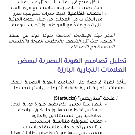
بشكل مبدع في المناسبات، مثل عيد الميلاد،
حيث تضيف عناصر زينة تتناسب مع فرحة العيد.
الحملات التفاعلية
: لديها قدرات تسويقية تعزز
من الاقتراب من العملاء، من خلال الهوية المرئية
التي تدمج عادةً مع العواطف والتجارب اليومية.
أتذكر جيدًا الإعلانات الخاصة بكوكا كولا في عطلة
الصيف، حيث تثير الشغف باللحظات المرحة والجلسات
السعيدة مع الأصدقاء.
تحليل تصاميم الهوية البصرية لبعض
العلامات التجارية البارزة
لنأخذ نظرة فاحصة على تصاميم الهوية البصرية لبعض
العلامات التجارية البارزة وكيفية تأثيرها على استراتيجياتها.
علامة “ستاربكس” (Starbucks)
:
شعار ستاربكس، الذي يظهر صورة حورية البحر،
لا يعكس فقط منتجها، وإنما يخلق للرابطة
العاطفية بين المستهلكين والقهوة.
حملات تسويقية متناسبة
: استخدمت
ستاربكس تصميمات مناسبة لمناسبات
متعددة، من بينها عبوات خاصة وبطاقات هدايا،