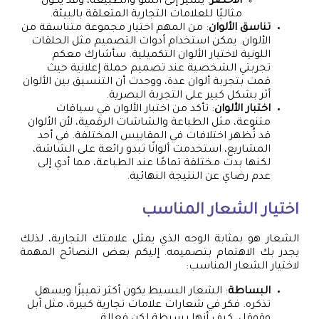
الأخضر
: يشير إلى النمو والطبيعة، وقد يكون
مثاليًا للعلامات التجارية المتعلقة بالبيئة.
تناسق الألوان
: من المهم اختيار مجموعة متناسقة من
الألوان. يمكن استخدام أدوات التصميم مثل الحلقات
اللونية لاختيار الألوان التكميلية. سأشارك معكم
تجربتي الشخصية عند تصميم حملة إعلانية حيث
قمت بتجربة ألوان عدة، ووجدت أن التنسيق بين الألوان
أثر بشكل كبير على التجربة البصرية.
اختبار الألوان
: تأكد من اختبار الألوان في سياقات
متنوعة، مثل الطباعة والشاشات الرقمية، لأن الألوان
قد تُظهر اختلافات في المقاييس المختلفة. في أحد
المشاريع، استخدمت ألوانًا تبدو رائعة على الشاشة،
لكنها بدت مختلفة تمامًا عند الطباعة، مما أدي إلى
عدم رضاي عن النتيجة النهائية.
اختيار الشعار المناسب
الشعار هو بمثابة الوجه الذي يمثل علامتك التجارية، لذلك
يجدر بك الاهتمام بتصميمه. إليكم بعض النصائح المهمة
لاختيار الشعار المناسب:
البساطة
: الشعار البسيط يكون أكثر تمييزًا ويسهل
تذكره. فكر في شعارات علامات تجارية كبيرة، مثل آبل
وقوقل، كيف أنها بسيطة لكن فعالة.