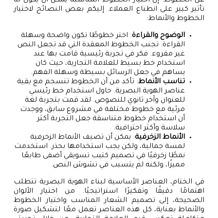
عن الخطوط. إن اختيار الخطوط المناسبة يمكن أن يكون له
تأثير كبير على انطباع العملاء. إليكم بعض النصائح لاختيار
الخطوط والأنماط:
الوضوح والقراءة
: اختر خطوطًا تكون واضحة وسهلة
القراءة. تجنب الخطوط المعقدة التي قد تجعل النص
غير مقروء. فكر في تجربة رئيسية قامت بها عند
استخدام خط بسيط للعلامة التجارية، حيث كان
يساهم في جعل الرسائل بسيطة وسهلة الفهم.
تناسب الأنماط
: تأكد من أن الخطوط تنسجم مع بقية
عناصر الهوية البصرية. حاول استخدام خط رئيسي
للعنوان وآخر ثانوي للنصوص. لقد قمت بتجربة لغة
مرئية مع خطوط مختلفة في مشروع سابق، ووجدت
أن استخدام خطوط متناسقة جعل التجربة أكثر
سلاسة وأكثر احترافية.
الأنماط الزخرفية
: يمكن أن تضيف الأنماط الزخرفية
لمسة جمالية، ولكن يجب استخدامها بحذر. استخدمت
نمطًا زخرفيًا في تصميم كتيب تسويقي أضفى طابعًا
مميزًا، ولكنه لم يتسبب في تشوش النص.
في الختام، العناصر الأساسية لبناء الهوية البصرية تتطلب
اهتمامًا دقيقًا وتفكيرًا استراتيجيًا. من اختيار الألوان
الصحيحة، إلى تصميم الشعار المناسب واختيار الخطوط
والأنماط بعناية، كل هذه العناصر تعمل معًا لتشكيل صورة