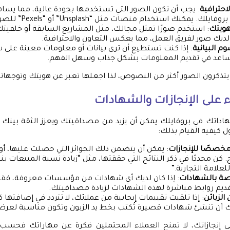
لاحترافية
: يجب أن تكون الصور التي تستخدمها بجودة عالية، مما يساه
ك. يمكنك استخدام منصات مثل “Unsplash” أو “Pexels” للصور المجانية.
ويتك
: استخدم صورًا تمثل مجالك، مثل المشاريع السابقة أو خلفيت
 لديك صور لفريق العمل، مما يعكس التعاون والاحترافية.
م البيانية
: إذا كنت تستطيع أن ترى بيانات أو معلومات معينة على ش
اعد في تقديم المعلومات بشكل جذاب وسهل الفهم.
تذكرون الصور أكثر من النصوص، لذا اجعلها تعبر عن هويتك وتوجهات
على الإنجازات والشهادات
اداتك في بروفايلك يمكن أن يزيد من مصداقيتك ويعزز الثقة بينك و
 كيفية القيام بذلك:
خصصًا للإنجازات
: يمكن أن يتضمن ذلك الجوائز التي حصلت عليها، أو 
علامة التجارية.”
صة بالشهادات
: إذا كان لديك أي شهادات من مؤسسات معروفة، فقم
ديم روابط مباشرة لهذه الشهادات لزيادة مصداقيتك.
الزبائن
: إذا تلقيت تقييمات إيجابية من عملائك، لا تتردد في إضافتها 
 أن تنشئ شهادات قصيرة تُكتب بخط يد الزبون وتكون مناسبة لعرضه
إنجازاتك، لا تمنح العملاء المحتملين فكرة عن مهاراتك فحسب، ب