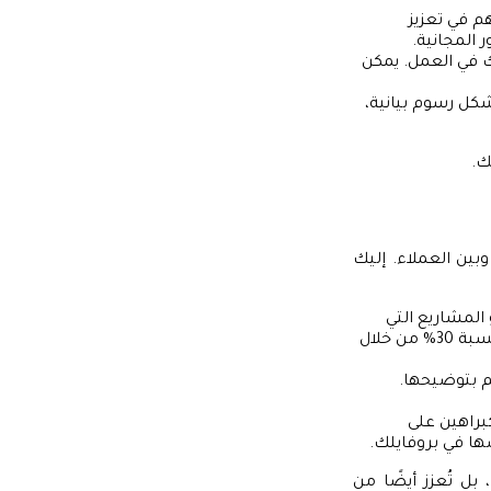
م في تعزيز
ك في العمل. يمكن
كل رسوم بيانية،
ك.
بين العملاء. إليك
المشاريع التي
أتممتها بنجاح. كن محددًا في ذكر النتائج التي حققتها، مثل “زيادة نسبة المبيعات بنسبة 30% من خلال
 بتوضيحها.
كبراهين على
ا في بروفايلك.
ل تُعزز أيضًا من