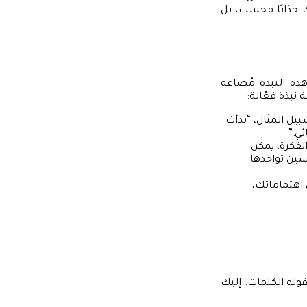
ك جذابًا فحسب، بل
ذه النبذة مُصاغة
نبذة فعّالة:
يل المثال، “بدأت
ي.”
فكرة. يمكن
سين تواجدها
اهتماماتك،
قوله الكلمات. إليك