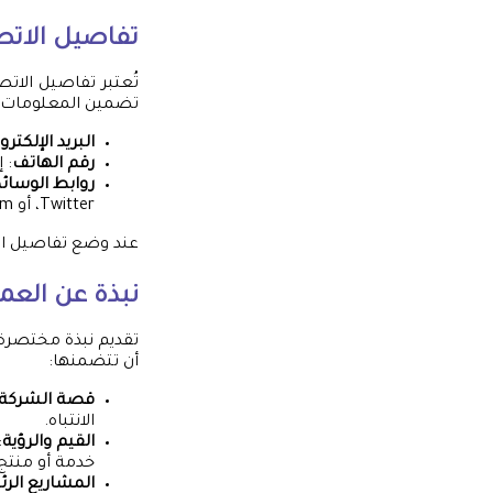
تفاصيل الاتص
تُعتبر تفاصيل الات
تضمين المعلومات ال
البريد الإلكترو
رقم الهاتف
: 
روابط الوسائط
Twitter، أو Instagram إن كان ذلك مناسبًا لنشاطك. اهتم بتحديثها بصفة دورية.
عند وضع تفاصيل الا
نبذة عن العم
تقديم نبذة مختصرة
أن تتضمنها:
قصة الشركة
الانتباه.
القيم والرؤية
:
خدمة أو منتج.
المشاريع الر