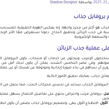
202
بواسطة
Shadow Designer
بروفايل جذاب
ذاب هو أكثر من مجرد واجهة، إنه يعكس الهوية الحقيقية للمستخدم 
ية في جذب الزبائن وتحقيق النجاح. دعونا نستعرض معًا الأثر الإي
ة والسمعة الإلكترونية.
 على عملية جذب الزبائن
خدمون الإنترنت ويبحثون عن خدمات أو منتجات، يكون البروفايل ا
ولهم. وفي عصر التنافس الشديد، يمكن أن يكون لديك أقل من د
ضروري أن تساهم في بناء صورة إيجابية وموثوقة عن نفسك أو عن عملك
ايل جذاب، يمكنك تحقيق الأمور التالية:
 البروفايل الجذاب يساعد في تحسين محركات البحث، مما يجعل من ا
صل
: بروفايل مرتب واحترافي يحتوي على تفاصيل الاتصال يسهل عملي
لين.
الأول
: الانطباع الأول يبقى، وتصميم بروفايل جذاب يضمن أن يكون انطبا