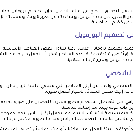
تسعى لتحقيق النجاح في عالم الأعمال، فإن تصميم بروفايل جذا
أثر الإيجابي على جذب الزبائن، ويساعدك في تعزيز هويتك وسمعتك الإل
 في خضم المنافسة.
ي تصميم البورفويل
مية تصميم بروفايل جذاب، دعنا نتناول بعض العناصر الأساسية ا
تحقيق أقصى فائدة ممكنة. هذه العناصر يُمكن أن تجعل من ملفك 
ذب الزبائن وتعزيز هويتك المهنية.
 الشخصي
الشخصي واحدة من أولى العناصر التي سيلقي عليها الزوار نظرة. و
ذابة. إليك بعض النصائح لاختيار أفضل صورة:
افي
: من المُفضل استخدام مصور محترف للحصول على صورة بجودة عا
را ذات جودة جيدة مع إضاءة مناسبة.
 خلفية بسيطة لا تشتت الانتباه، مما يجعل تركيز الناس يتجه نحو وجه
تدي ملابس تناسب طبيعة عملك واحترافية. فالصورة تعكس هويتك.
رة مأخوذة في بيئة العمل، مثل مكتبك أو مشروعك، أن تضيف لمسة شخ