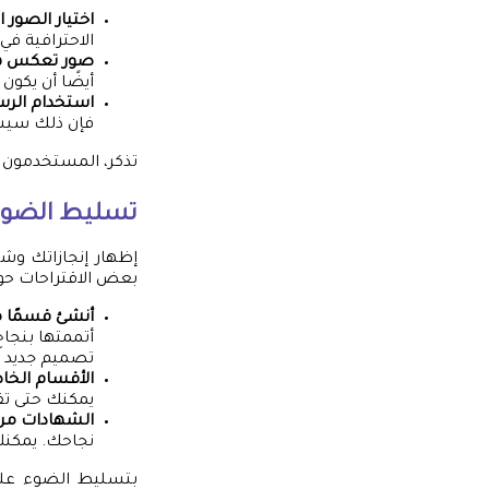
اختيار الصور ا
الاحترافية في بروفايل
صور تعكس ه
أيضًا أن يكون
استخدام الرسو
فإن ذلك سيس
تذكر، المستخدمون ي
تسليط الضوء 
إظهار إنجازاتك وشه
بعض الاقتراحات حول
أنشئ قسمًا م
تصميم جديد لل
الأقسام الخا
يمكنك حتى تق
الشهادات من 
نجاحك. يمكنك
بتسليط الضوء على 