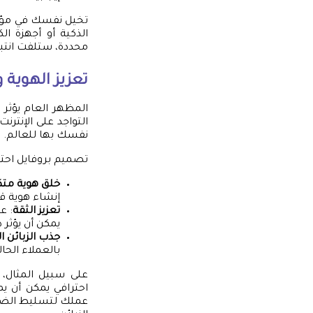
تخيل نفسك في مؤتم
الذكية أو أجهزة ال
محددة، ستلفت انتباه
تعزيز الهوية 
المظهر العام يؤثر 
التواجد على الإنترن
نفسك بها للعالم.
تصميم بروفايل احتر
خلق هوية متك
إنشاء هوية قا
تعزيز الثقة
: ع
يمكن أن يؤثر 
جذب الزبائن ا
بالعملاء الحال
على سبيل المثال،
احترافي يمكن أن ي
عملك لتسليط الضوء 