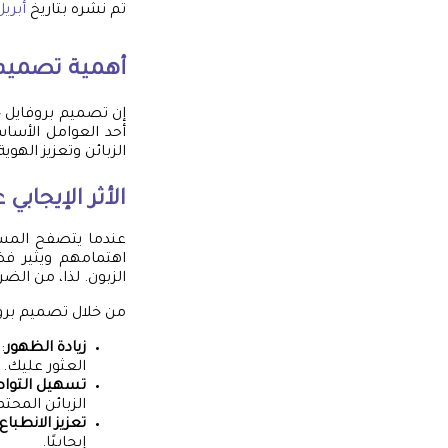
تم نشره بتاريخ
أبريل 23, 5
أهمية تصميم 
إن تصميم بروفايل ج
أحد العوامل الأساس
الزبائن وتعزيز الهوي
الأثر الإيجابي
عندما يتصفح المست
اهتمامهم ويثير فض
الزبون. لذا، من ال
من خلال تصميم بروف
زيادة الظهور
:
العثور عليك.
تسهيل التوا
الزبائن المحتم
تعزيز الانطباع 
إيجابيًا.