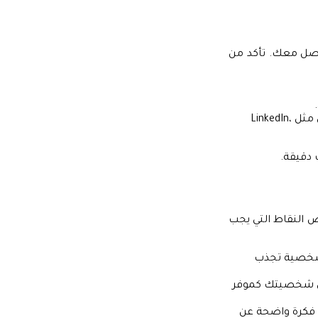
واصل معك. تأكد من
: أضف روابط لحساباتك على منصات التواصل الاجتماعي مثل LinkedIn،
 دقيقة.
 النقاط التي يجب
ص شخصية تجذب
كس شخصيتك كموفر
ئن فكرة واضحة عن