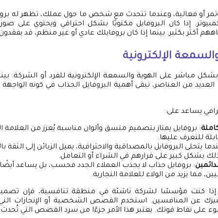
ر أو فعالية، وعندما تتحدث مع شخص ما حول عملك، تظهر له بروف
كمبيوتر. إذا كان البروفايل مكتوبًا بشكل احترافي ويحتوي على ص
هم أكثر بكثير. بينما إذا كان بروفايلك عادي أو غير منظم، قد يفقدون
والسمعة الإلكترونية
بشكل مباشر على الهوية والسمعة الإلكترونية للفرد أو الشركة. بي
ت العديد من العناصر، تبقى أهمية البروفايل الجذاب في كونه الواجهة 
افي يساعد على:
املة
: بروفايل يمتاز بتصميم متسق وألوان مناسبة يُعزز من العلامة ا
بلة للتعرف عليها.
ندما يتحلى البروفايل بالمصداقية والاحترافية، يميل الزبائن إلى الثقة
ذلك بشكل كبير على قرارهم في الشراء أو التعامل.
لدائمين
: بروفايل جذاب لا يجذب العملاء الجدد فحسب، بل يساعد أيضًا 
يين، مما يزيد من الولاء للعلامة التجارية.
 إذا كنت مؤسسًا لشركة ناشئة في منطقة تنافسية، فإن تصمي
ميزك عن المنافسين. استخدم القصص الشخصية أو الإنجازات الت
على نقاط قوتك. يعتبر هذا الأمر جزءًا من سرد القصص التي تُحدث فر