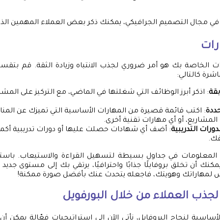
ل في مجال التصميم الجرافيكي، يمكنك ذكر بعض العملاء المهمين ال
رات
ارات الخاصة بك هو أمر ضروري لجذب الانتباه وزيادة الثقة. قم بتق
رة كالتالي:
بقة
: اذكر أبرز الوظائف التي شغلتها في الماضي، مع التركيز على المشا
حددة
: اكتب قائمة قصيرة من المهارات الأساسية التي تميزك عن المن
 المشاريع، أو أي مهارات تقنية أخرى.
ورات التدريبية
: أضف أي شهادات حصلت عليها أو دورات تدريبية أكملت
فك.
المعلومات في جداول بسيطة لتسهيل القراءة والاستيعاب. باستخ
مكنك أن تخلق بروفايلًا جذابًا واحترافيًا، يرتقي بك إلى مستوى جديد م
اس لمهاراتك وهويتك، فاجعله يتحدث عنك بأفضل صورة ممكنة!
لجذب العملاء من خلال البورفويل
الأساسية لنجاح البروفايل، نأتي الآن إلى استراتيجيات فعّالة يمكن 