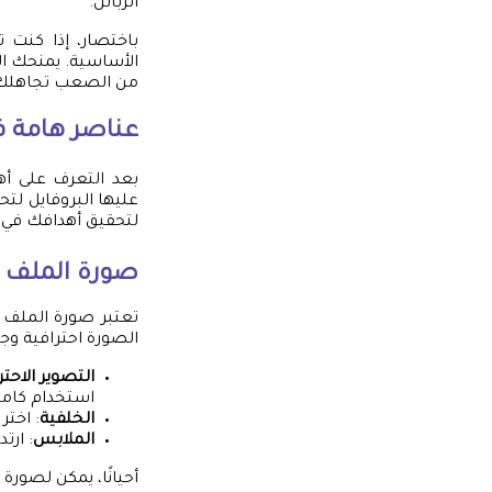
الزبائن.
باختصار، إذا كنت 
الأساسية. يمنحك ال
من الصعب تجاهلك
عناصر هامة ف
بعد التعرف على أه
عليها البروفايل ل
لتحقيق أهدافك في ج
صورة الملف
تعتبر صورة الملف 
الصورة احترافية وج
التصوير الاحتر
استخدام كامي
الخلفية
: اختر
الملابس
: ار
أحيانًا، يمكن لصو