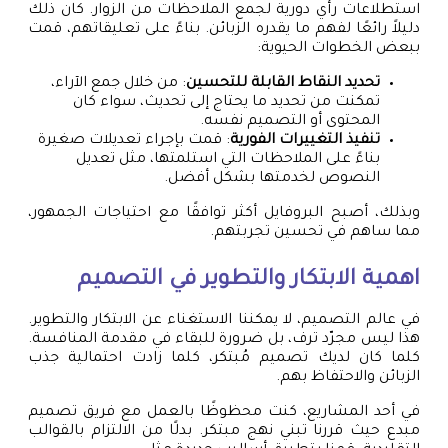
استطلاعات رأي دورية لجمع الملاحظات من الزوار. كان ذلك
دليلاً رائعًا لفهم ما يقدره الزبائن. بناءً على تعليقاتهم، قمت
ببعض الخطوات الحيوية:
تحديد النقاط القابلة للتحسين
: من خلال جمع الآراء،
تمكنت من تحديد ما يحتاج إلى تحديث، سواء كان
المحتوى أو التصميم نفسه.
تنفيذ التغييرات الفورية
: قمت بإجراء تعديلات صغيرة
بناءً على الملاحظات التي استلمتها، مثل تعديل
النصوص لخدمتها بشكل أفضل.
وبذلك، أصبح البروفايل أكثر توافقًا مع احتياجات الجمهور،
مما ساهم في تحسين تجربتهم.
اهمية الابتكار والتطوير في التصميم
في عالم التصميم، لا يمكننا الاستغناء عن الابتكار والتطوير.
هذا ليس مجرّد ترف، بل ضرورة للبقاء في مقدمة المنافسة.
كلما كان لديك تصميم مُبتكر، كلما زادت احتمالية جذب
الزبائن والاحتفاظ بهم.
في أحد المشاريع، كنت محظوظًا بالعمل مع فريق تصميم
مبدع حيث قررنا تبني نهج مبتكر. بدلًا من الالتزام بالقوالب