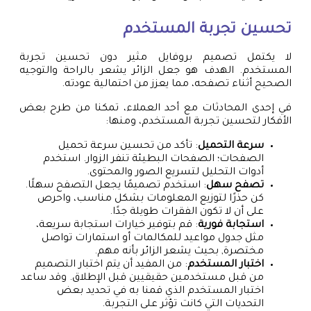
تحسين تجربة المستخدم
لا يكتمل تصميم بروفايل مثير دون تحسين تجربة
المستخدم. الهدف هو جعل الزائر يشعر بالراحة والتوجيه
الصحيح أثناء تصفحه، مما يعزز من احتمالية عودته.
في إحدى المحادثات مع أحد العملاء، تمكنا من طرح بعض
الأفكار لتحسين تجربة المستخدم، ومنها:
سرعة التحميل
: تأكد من تحسين سرعة تحميل
الصفحات؛ الصفحات البطيئة تنفر الزوار. استخدم
أدوات التحليل لتسريع الصور والمحتوى.
تصفح سهل
: استخدم تصميمًا يجعل التصفح سهلًا.
كن حذرًا لتوزيع المعلومات بشكل مناسب، واحرص
على أن لا تكون الفقرات طويلة جدًا.
استجابة فورية
: قم بتوفير خيارات استجابة سريعة،
مثل جدول مواعيد للمكالمات أو استمارات تواصل
مختصرة, بحيث يشعر الزائر بأنه مهم.
اختبار المستخدم
: من المفيد أن يتم اختبار التصميم
من قبل مستخدمين حقيقيين قبل الإطلاق. وقد ساعد
اختبار المستخدم الذي قمنا به في تحديد بعض
التحديات التي كانت تؤثر على التجربة.