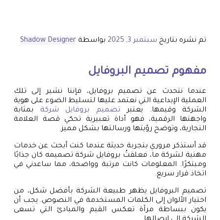
تم نشره بتاريخ
سبتمبر 3, 2025
بواسطة
Shadow Designer
مفهوم تصميم البروفايل
عندما نتحدث عن تصميم بروفايل، فإننا نشير إلى تلك
العملية الإبداعية التي نعتمد عليها لتسليط الضوء على هوية
الشركة وقيمها. يعتبر
تصميم بروفايل شركة
بمثابة
واجهتها الرقمية، فهو أداة تعبيرية تحكي قصة العلامة
التجارية، وتوضح رؤيتها ورسالتها بشكل مميز.
قد أستذكر مروري بتجربة حديثة عندما كنت أبحث عن خدمات
مهنية لشركة ما، فعلقتُ بروفايل شركة تصميمه كان جذابًا
ومبتكرًا. المعلومات كانت مرتبة وواضحة، مما ساعدني في
اتخاذ قرار سريع.
تصميم البروفايل يظهر طبيعة الشركة بأفضل شكل، من
اختيار الألوان إلى الكلمات المستخدمة في النصوص. يجب أن
يكون ببساطة مرآة تعكس القيم والمبادئ التي تسعى
الشركة إلى إيصالها.