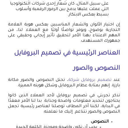
على سبيل المثال، كان شعار إحدى شركات التكنولوجيا
التي عملت عليها يدمج بين الرموز الرقمية وأسلوب
بسيط يعكس الابتكار.
إن اختيار الألوان والشعار المناسبين يعكس هوية العلامة
التجارية بوضوح، ويوفر تواصلًا أوليًا مع العملاء. لذا، من
المهم الاعتناء بهذا الأمر لتحقيق تأثير إيجابي وحقيقي على
جمهورك المستهدف.
العناصر الرئيسية في تصميم البروفايل
النصوص والصور
عند
تصميم بروفايل شركة
، تحتل النصوص والصور مكانة
بارزة. إنهم بمثابة عظام البروفايل وشكل هويته المميزة.
تذكر تجربتي في تصميم بروفايل لأحد العملاء الذين كانوا
يحتاجون لتحديد معلومات واضحة وجذابة. بدا لنا الأمر معقدًا
في البداية، لكننا آخر المطاف توصلنا لعناصر رئيسية تجعل
النصوص والصور تتناغم. إليك ما تعلمته:
النصوص
:
يجب أن تكون واضحة وموجزة. الكلمة الجيدة