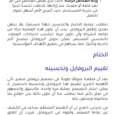
إزالة العناصر الزائدة
: كانت لدي بعض العناصر التي لم
تعد لائقة أو مفيدة. عند إزالتها، لاحظت تحسنًا كبيرًا
في تجربة المستخدم، حيث أصبح الأمر أسهل للزوار
للتنقل.
تتطلب عملية الاختبار والتحسين جهدًا مستمرًا، ولا تنتهي
بمجرد إطلاق البروفايل. يجب أن تكون هذه العملية جزءًا من
ثقافة الشركة وأن تكون مرنة لتناسب احتياجات العملاء.
بالتحسين المستمر، يمكن تحويل البروفايل ليصبح أكثر
جاذبية وتأثيرًا، مما يساهم في تحقيق الأهداف المؤسسية.
الختام
تقييم البروفايل وتحسينه
بعد أن قطعنا شوطًا طويلًا في تصميم بروفايل متميز، تأتي
الأهمية الكبرى لتقييم هذا البروفايل وتحسينه باستمرار. لا
يمكن اعتبار التصميم عملية مرة واحدة، فالسوق والجمهور
في تغيّر دائم، مما يتطلب منا أن نكون دائمًا على اطلاع بما
يحتاجونه ويبحثون عنه.
في تجربتي، اتضح لي أن التقييم المنتظم يساعد في الكشف
عن نقاط الضعف والقوة في البروفايل. قررت أن أطلق