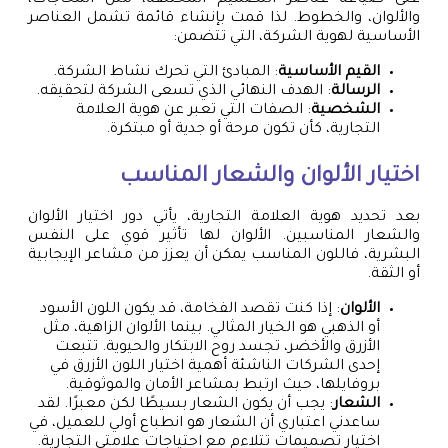
على صياغة عناصر التصميم المختلفة، مثل المحاجات،
والألوان، والخطوط. لذا قمت بإنشاء قائمة تشمل العناصر
الأساسية لهوية الشركة، التي تتضمن:
القيم الأساسية
: المبادئ التي تحرك نشاط الشركة.
الرسالة
: الهدف النهائي الذي تسعى الشركة لتحقيقه.
الشخصية
: الصفات التي تعبر عن هوية العلامة
التجارية، كأن تكون مرحة أو جدية أو مبتكرة.
اختيار الألوان والشعار المناسب
بعد تحديد هوية العلامة التجارية، يأتي دور اختيار الألوان
والشعار المناسبين. الألوان لها تأثير قوي على النفس
البشرية، فاللون المناسب يمكن أن يعزز من مشاعر الإيجابية
أو الثقة.
الألوان
: إذا كنت تقصد الفخامة، قد يكون اللون الأسود
أو الذهبي هو الخيار المثالي. بينما الألوان الزاهية، مثل
الأزرق والأخضر، تجسد روح الابتكار والحيوية. تتبعت
إحدى الشركات الناشئة أهمية اختيار اللون الأزرق في
بروفايلها، حيث ارتبط بمشاعر الأمان والموثوقية.
الشعار
: يجب أن يكون الشعار بسيطًا لكن معبرًا. لقد
ساعدني اعتباري أن الشعار هو انطباع أولي للعميل، في
اختيار تصميمات تتلاءم مع احتياجات علامتي التجارية.