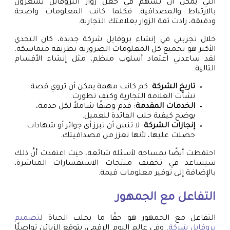
التي يمكن أن تسهم في جعل زوار البروفايل يشعرون
بالارتباط والمصداقية. فكلما كانت المعلومات واضحة
ودقيقة، زادت ثقة الزوار بعلامتك التجارية.
خلال تجربتي في إنشاء بروفايل شركة جديدة، كان التحدي
الأكبر هو تجميع كل المعلومات الضرورية بطريقة متماسكة.
لقد ساعدني اعتماد أسلوب منظم، مثل إنشاء الأقسام
التالية:
تاريخ الشركة
: كم كانت مهمة يمكن أن تروي قصة
نشأت العلامة التجارية وكيف تطورت.
الخدمات المقدمة
: قدم وصفًا شاملاً لكل خدمة،
يوضح كيفية جلب الفائدة للعميل.
إنجازات الشركة
: لا تنس أن تبرز أي جوائز أو شهادات
حصلت عليها، لأنها تعزز من مصداقيتك.
احتفظت أيضًا بمساحة لأسئلة شائعة، حيث اعتقدت أنَّ ذلك
سيساعد في تخفيف منتجات الاستفسارات المباشرة،
بالإضافة إلى توفير معلومات قيمة.
التفاعل مع الجمهور
التفاعل مع الجمهور هو حقًا ما يجلب الحياة ل
تصميم
بروفايل شركة
. وفي عالم اليوم الرقمي، يتوقع الزبائن تواصلًا