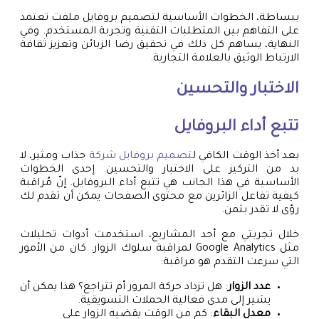
ببساطة، الخطوات الأساسية لتصميم بروفايل ملفت تعتمد
على التفاهم بين المتطلبات التقنية وتجربة المستخدم. وفي
النهاية، يساهم كل ذلك في تحقيق رضا الزبائن وتعزيز ثقافة
الارتباط الوثيق بالعلامة التجارية.
الاختبار والتحسين
تتبع أداء البروفايل
بعد أخذ الوقت الكافي ل
تصميم بروفايل شركة
جذاب ومثير، لا
بد من التركيز على الاختبار والتحسين. إحدى الخطوات
الأساسية في هذا الجانب هي تتبع أداء البروفايل. إنّ مُراقبة
كيفية تفاعل الزائرين مع محتوى الصفحات يمكن أن تقدم لك
رؤى لا تقدر بثمن.
خلال تجربتي مع أحد المشاريع، استخدمت أدوات تحليلات
مثل Google Analytics لمراقبة سلوك الزوار. كان من الأمور
التي سرعت التقدم هو مراقبة:
عدد الزوار
: هل تزداد حركة المرور أم تتراجع؟ هذا يمكن أن
يشير إلى مدى فعالية الحملات التسويقية.
معدل البقاء
: كم من الوقت يقضيه الزوار على