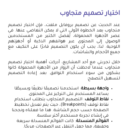
اختيار تصميم متجاوب
عند الحديث عن تصميم بروفايل ملفت، فإن اختيار تصميم
متجاوب يعد الخطوة الأولى التي لا يمكن التغاضي عنها. في
عصر الأجهزة المحمولة، يُفضل الكثير من المستخدمين
الوصول إلى المحتوى عبر هواتفهم الذكية أو أجهزتهم
اللوحية. لذا، يجب أن يكون التصميم قادرًا على التكيف مع
جميع الأحجام والشاشات.
خلال تجربتي مع أحد المشاريع، أدركت أهمية اختيار تصميم
متجاوب عندما لاحظت أن الزوار من الأجهزة المحمولة كانوا
يشكون من سوء استخدام التوافق. بعد إعادة التصميم
لتسهيل التصفح:
واجهة بسيطة
: استخدمنا تصميمًا نظيفًا وبسيطًا
يساعد المستخدم على التركيز على المحتوى.
نقاط التوقف
: التصميم المتجاوب يتطلب استخدام
نقاط توقف (Breakpoints)، حيث يتم تعديل تخطيط
الصفحة حسب حجم الشاشة. هذا ما فعلناه ونجحنا
في إنشاء تجربة مستخدم أكثر سلاسة.
القوائم المنسدلة
: كانت القوائم المنسدلة سريعة
وخفيفة، مما جعل التنقل عبر الصفحات مريحًا.