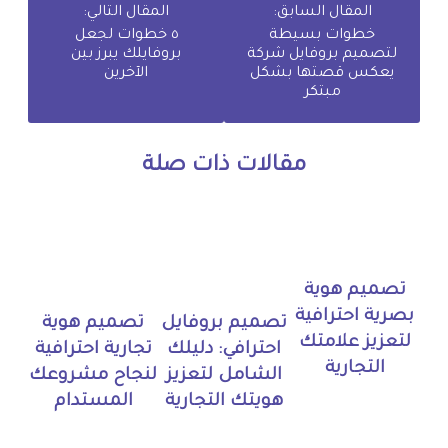
المقال السابق:
المقال التالي:
خطوات بسيطة
٥ خطوات لجعل
لتصميم بروفايل شركة
بروفايلك يبرز بين
يعكس قصتها بشكل
الآخرين
مبتكر
مقالات ذات صلة
تصميم هوية
بصرية احترافية
تصميم بروفايل
تصميم هوية
لتعزيز علامتك
احترافي: دليلك
تجارية احترافية
التجارية
الشامل لتعزيز
لنجاح مشروعك
هويتك التجارية
المستدام