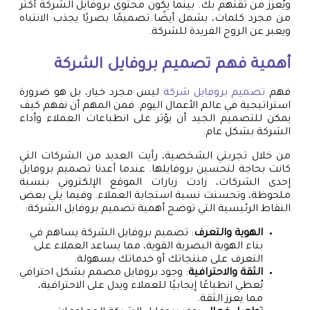
ويُعزز من ثقتهم بك. بينما يكون محتوى بروفايل الشركة أكثر
من مجرد كلمات، يشمل أيضًا تصميمًا بصريًا يجذب الانتباه
ويعبر عن الروح الفريدة للشركة.
أهمية فهم تصميم بروفايل الشركة
فهم
تصميم بروفايل شركة
ليس مجرد خيار، بل هو ضرورة
استراتيجية في عالم الأعمال اليوم. فمن المهم أن نفهم كيف
يمكن للتصميم الجيد أن يؤثر على انطباعات العملاء وأداء
الشركة بشكل عام.
من خلال تجربتي الشخصية، رأيت العديد من الشركات التي
كانت بحاجة لتحسين بروفايلها. عندما أعدنا تصميم بروفايل
إحدى الشركات، زادت زيارات الموقع الإلكتروني بنسبة
ملحوظة، وتحسنت نسبة استجابة العملاء. وفيما يلي بعض
النقاط الرئيسية التي توضح أهمية تصميم بروفايل الشركة:
الهوية والتعرف
: تصميم بروفايل الشركة يساهم في
بناء الهوية البصرية القوية، مما يساعد العملاء على
التعرف على منتجاتك أو خدماتك بسهولة.
الثقة والاحترافية
: وجود بروفايل مصمم بشكل احترافي
يُعطي انطباعًا إيجابيًا للعملاء ويدل على الاحترافية،
مما يعزز الثقة.