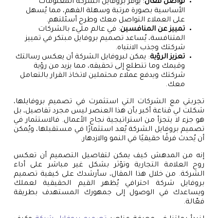
تواصل فعال
: يوفر بروفايل الشركة المعلومات
الأساسية بصورة مرتبة وسهلة الفهم، مما يُسهل
على العملاء التواصل معك وطرح أسئلتهم.
تمييز عن المنافسين
: في عالم مليء بالشركات
المتنافسة، يُساعد تصميم بروفايل مبتكر في تمييز
شركتك وجذب الانتباه.
تعزيز الرؤية
: يمكن لبروفايل الشركة أن يعكس رسالتك
وقيمك وما تتطلع إلى تحقيقه، مما يزيد من رؤية
شركتك ويدفع عملاء محتملين لاتخاذ القرار بالتعامل
معك.
تجربتي مع الشركات التي استثمرت في تصميم بروفايلها،
شكلت لي قناعة أكبر بأن هذا العنصر ليس مجرد تفاصيل، بل
هو جزء لا يتجزأ من استراتيجية نجاح الأعمال. فالاستثمار في
تصميم بروفايل الشركة يُعد استثمارًا في مستقبلها، ويُمكن
أن يُحدث فرقًا حقيقيًا في النمو والازدهار.
إنه من المدهش كيف يمكن لتفاصيل التصميم أن تعكس
روح العلامة التجارية وتؤثر بشكل غير مباشر على أداء
الشركة. من خلال هذا المقال، سأرشدك على كيفية تصميم
بروفايل شركة احترافي يُظهر القيم الحقيقية لعملك
ويساعدك في الوصول إلى جمهورك المستهدف بطريقة
فعّالة.