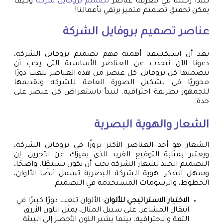
لنبدأ رحلتنا في معرفة عناصر
تصميم بروفايل شركة
وكيف
يمكن تحقيق تصميم متميز يرتقي بأعمالنا!
عناصر تصميم بروفايل الشركة
بعد أن استكشفنا أهمية فهم تصميم بروفايل الشركة،
دعونا الآن نتحدث عن العناصر الأساسية التي يجب أن
يتضمنها كل بروفايل. كل عنصر من هذه العناصر يلعب دورًا
محوريًا في تشكيل الصورة العامة للشركة وتقديمها
للجمهور بطريقة احترافية. لنبدأ باستعراض كل عنصر على
حدة.
الشعار والهوية البصرية
الشعار هو أحد العناصر الأكثر بروزًا في بروفايل الشركة،
ويعتبر بمثابة التوقيع الفريد الذي يميزك عن الآخرين. إن
التصميم الجيد لشعار الشركة يجب أن يكون بسيطًا، واضحًا،
وسهل التذكر. هوية الشركة البصرية تشمل أيضًا الألوان،
الخطوط، والرسومات المستخدمة في التصميم.
الاختيار الاستراتيجي للألوان
: الألوان تلعب دورًا كبيرًا في
انتقال المشاعر. على سبيل المثال، يمثل اللون الأزرق
الثقة والاحترافية، بينما يشير اللون الأخضر إلى البيئة