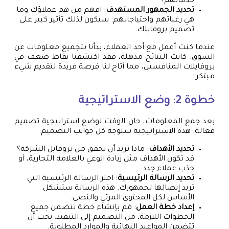
خدماتهم؟
تحديد الجمهور المستهدف
: افهم من هم عملاؤك وما
هي رغباتهم واحتياجاتهم. سيكون لذلك تأثير كبير على
تصميم بروفايلك.
عندما كنت أعمل مع أحد العملاء، بدأنا بتجميع معلومات عن
السوق. كانت النتائج مذهلة، فقد اكتشفنا نقاط ضعف في
بروفايلات المنافسين، مما أتاح لنا فرصة فريدة لتقديم شيء
مبتكر.
خطوة 2: وضع الاستراتيجية
بعد جمع المعلومات، حان الوقت لوضع استراتيجية تصميم
فعالة. هذه الاستراتيجية ستوجه كل جوانب التصميم.
تحديد الأهداف
: ماذا تريد أن تحقق من بروفايل الشركة؟
قد تكون الأهداف مثل زيادة الوعي بالعلامة التجارية، أو
جذب عملاء جدد.
تحديد الرسالة الرئيسية
: اختر الرسالة الرئيسية التي
تريد إيصالها لجمهورك. هذه الرسالة ستشكل
الأساس لكل المحتوى المرئي والنصي.
إعداد خطة العمل
: قم بإنشاء خطة تتضمن جميع
الخطوات اللازمة، من التصميم إلى التنفيذ. يجب أن
تتضمن المواعيد النهائية والموارد المطلوبة.