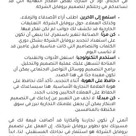
في الختام، أود أن أشارك بعض الأفكار النهائية التي قد
تساعدكم في رحلتكم لتصميم بروفايل الشركة.
استمع إلى الآخرين
: اطلب آراء الأصدقاء والزملاء،
وكذلك العملاء، حول بروفايل الشركة. التعليقات
الخارجية قد تكشف لك جوانب لم تكن تفكر فيها.
كن مرنًا
: الصناعة تتغير باستمرار، لذا ينبغي أن تكون
على استعداد لتجديد بروفايل الشركة بشكل دوري.
الكلمات والتصاميم التي كانت مناسبة قبل عامين قد
لا تناسب اليوم.
استخدم التكنولوجيا
: استغل الأدوات والتقنيات
المتاحة لتسهل عليك عملية التصميم والتحليل.
برامج التصميم ووسائل التواصل الاجتماعي يمكن أن
تكون مفيدة جدًا في هذا الصدد.
حافظ على الهوية
: أثناء التجديد، تأكد أنك تحافظ على
هوية العلامة التجارية الأساسية. هذا سيساعدك في
الحفاظ على العملاء الحاليين وجذب الجدد.
كن مبدعًا
: لا تخف من التعبير عن إبداعك في التصميم.
الابتكار يمكن أن يجعل علامتك التجارية تبرز في سوق
مكتظة بالمنافسين.
أتمنى أن تكون تجاربنا وأفكارنا قد أضافت قيمة لك في
مسيرتك نحو تطوير بروفايل شركتك. إن العمل على تصميم
بروفايل الشركة هو استثمار في نجاحك المستقبلي. لذا، ابدأ