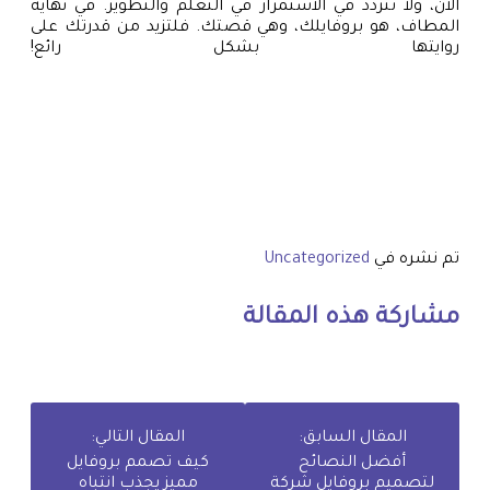
الآن، ولا تتردد في الاستمرار في التعلم والتطوير. في نهاية
المطاف، هو بروفايلك، وهي قصتك. فلتزيد من قدرتك على
روايتها بشكل رائع!
تم نشره في
Uncategorized
مشاركة هذه المقالة
المقال السابق:
المقال التالي:
أفضل النصائح
كيف تصمم بروفايل
لتصميم بروفايل شركة
مميز يجذب انتباه