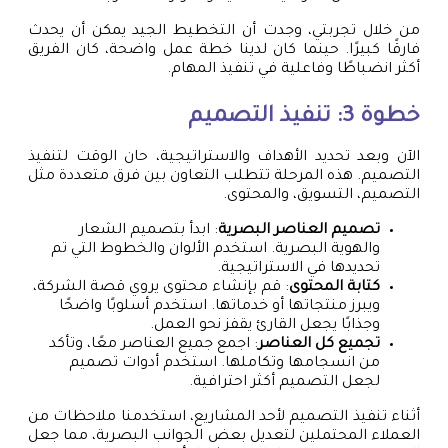
من خلال تجربتي، وجدت أن التخطيط الجيد يمكن أن يحدث
فارقًا كبيرًا. حينما كان لدينا خطة عمل واضحة، كان الفريق
أكثر انضباطًا وفاعلية في تنفيذ المهام.
خطوة 3: تنفيذ التصميم
الآن وبعد تحديد الأهداف والاستراتيجية، حان الوقت لتنفيذ
التصميم. هذه المرحلة تتطلب التعاون بين فرق متعددة مثل
التصميم، التسويق، والمحتوى.
تصميم العناصر البصرية
: ابدأ بتصميم الشعار
والهوية البصرية. استخدم الألوان والخطوط التي تم
تحديدها في الاستراتيجية.
كتابة المحتوى
: قم بإنشاء محتوى يروي قصة الشركة،
ويبرز منتجاتها أو خدماتها. استخدم أسلوبًا واضحًا
وجذابًا يجعل القارئ يقفز نحو العمل.
تجميع كل العناصر
: اجمع جميع العناصر معًا، وتأكد
من انسجامها وتكاملها. استخدم أدوات تصميم
لجعل التصميم أكثر احترافية.
أثناء تنفيذ التصميم لأحد المشاريع، استخدمنا ملاحظات من
العملاء المحتملين لتعديل بعض الجوانب البصرية، مما جعل