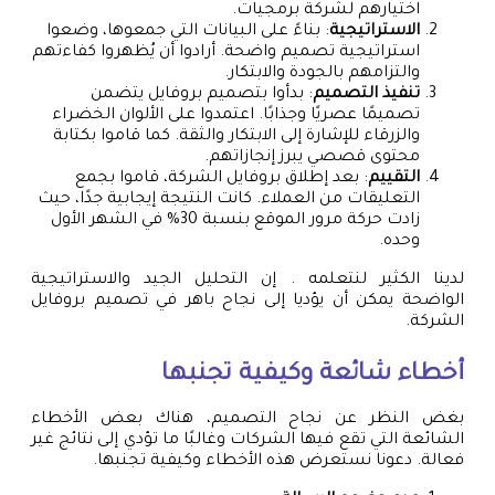
اختيارهم لشركة برمجيات.
الاستراتيجية
: بناءً على البيانات التي جمعوها، وضعوا
استراتيجية تصميم واضحة. أرادوا أن يُظهروا كفاءتهم
والتزامهم بالجودة والابتكار.
تنفيذ التصميم
: بدأوا بتصميم بروفايل يتضمن
تصميمًا عصريًا وجذابًا. اعتمدوا على الألوان الخضراء
والزرقاء للإشارة إلى الابتكار والثقة. كما قاموا بكتابة
محتوى قصصي يبرز إنجازاتهم.
التقييم
: بعد إطلاق بروفايل الشركة، قاموا بجمع
التعليقات من العملاء. كانت النتيجة إيجابية جدًا، حيث
زادت حركة مرور الموقع بنسبة 30% في الشهر الأول
وحده.
لدينا الكثير لنتعلمه . إن التحليل الجيد والاستراتيجية
الواضحة يمكن أن يؤديا إلى نجاح باهر في تصميم بروفايل
الشركة.
أخطاء شائعة وكيفية تجنبها
بغض النظر عن نجاح التصميم، هناك بعض الأخطاء
الشائعة التي تقع فيها الشركات وغالبًا ما تؤدي إلى نتائج غير
فعالة. دعونا نستعرض هذه الأخطاء وكيفية تجنبها.