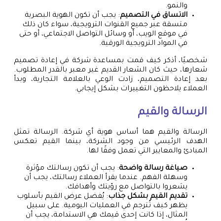
والنمو.
الاتساق في التصميم
: يجب أن تكون الهوية البصرية
متسقة عبر جميع القنوات الترويجية، سواء كان ذلك
في موقع الويب، أو وسائل التواصل الاجتماعي، أو حتى
في المواد الترويجية الورقية.
شخصيًا، أذكر كيف قمت بمساعدة شركة في إعادة تصميم
شعارها، حيث كان الشعار القديم غير معبر بالقدر المطلوب.
بعد إعادة التصميم، زادت الوعي بالعلامة التجارية، وبدأ
العملاء يلاحظون التغييرات بشكل إيجابي.
الرسالة والقيم
الرسالة والقيم هما أساس هوية أي شركة. الرسالة تمثل
الهدف الرئيسي من وجود الشركة، بينما القيم تعكس
المبادئ والمعايير التي تعمل وفقًا لها.
صياغة رسالة واضحة
: يجب أن تكون رسالتك مؤثرة
وسهلة الفهم. عندما يقرأ العملاء رسالتك، يجب أن
يشعروا بالتواصل مع رؤيتك وأهدافك.
تقديم القيم بشكل جذاب
: يُفضل عرض القيم بأسلوب
يظهر كيف تُترجم في العمليات اليومية. على سبيل
المثال، إذا كانت إحدى قيمك هي الاستدامة، يجب أن