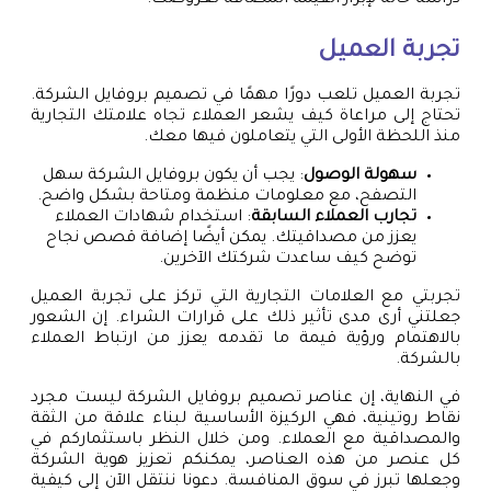
تجربة العميل
تجربة العميل تلعب دورًا مهمًا في تصميم بروفايل الشركة.
تحتاج إلى مراعاة كيف يشعر العملاء تجاه علامتك التجارية
منذ اللحظة الأولى التي يتعاملون فيها معك.
سهولة الوصول
: يجب أن يكون بروفايل الشركة سهل
التصفح، مع معلومات منظمة ومتاحة بشكل واضح.
تجارب العملاء السابقة
: استخدام شهادات العملاء
يعزز من مصداقيتك. يمكن أيضًا إضافة قصص نجاح
توضح كيف ساعدت شركتك الآخرين.
تجربتي مع العلامات التجارية التي تركز على تجربة العميل
جعلتني أرى مدى تأثير ذلك على قرارات الشراء. إن الشعور
بالاهتمام ورؤية قيمة ما تقدمه يعزز من ارتباط العملاء
بالشركة.
في النهاية، إن عناصر تصميم بروفايل الشركة ليست مجرد
نقاط روتينية، فهي الركيزة الأساسية لبناء علاقة من الثقة
والمصداقية مع العملاء. ومن خلال النظر باستثماركم في
كل عنصر من هذه العناصر، يمكنكم تعزيز هوية الشركة
وجعلها تبرز في سوق المنافسة. دعونا ننتقل الآن إلى كيفية