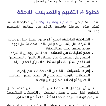
التصميم يعكس احتياجاتهم بشكل أفضل.
خطوة 4: التقييم والتعديلات اللاحقة
بعد الانتهاء من
تصميم بروفايل شركة
، تأتي خطوة التقييم.
تعتبر هذه المرحلة حاسمة للتأكد من فعالية التصميم
وحداثته.
المراجعة الداخلية
: اجمع آراء فريق العمل حول بروفايل
الشركة. هل يتماشى مع الرسالة المحددة؟ هل توجد
نقاط ضعف يجب معالجتها؟
جمع تعليقات من العملاء
: بعد نشر بروفايل الشركة،
احصل على تعليقات من العملاء الحاليين والمحتملين.
استخدم استبيانات أو استطلاعات رأي لجمع الآراء
القيمة.
إجراء التعديلات
: بناءً على الملاحظات، قم بإجراء
التعديلات اللازمة، فقد تحتاج إلى تغيير بعض العناصر
البصرية أو إصلاح محتوى غير واضح.
لا تنسَ أن بروفايل الشركة ليس نصًا ثابتًا بل عنصر قابل
للتطوير. خلال سنوات عملي، تعلمت أن التحديثات المنتظمة
تعزز من هوية الشركة وتجعلها أكثر تفاعلاً مع الجمهور.
في الختام، إن تصميم بروفايل الشركة يتطلب استثمار