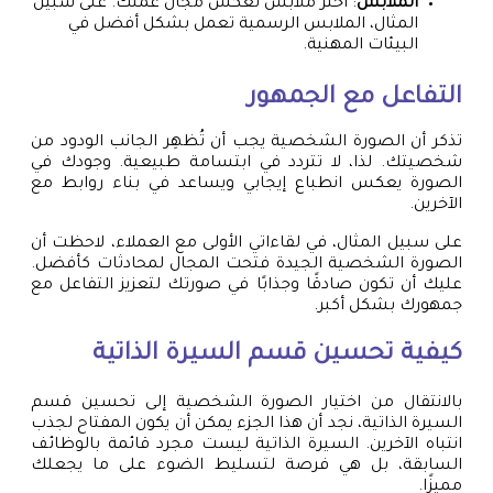
الملابس
: اختر ملابس تعكس مجال عملك. على سبيل
المثال، الملابس الرسمية تعمل بشكل أفضل في
البيئات المهنية.
التفاعل مع الجمهور
تذكر أن الصورة الشخصية يجب أن تُظهِر الجانب الودود من
شخصيتك. لذا، لا تتردد في ابتسامة طبيعية. وجودك في
الصورة يعكس انطباع إيجابي ويساعد في بناء روابط مع
الآخرين.
على سبيل المثال، في لقاءاتي الأولى مع العملاء، لاحظت أن
الصورة الشخصية الجيدة فتحت المجال لمحادثات كأفضل.
عليك أن تكون صادقًا وجذابًا في صورتك لتعزيز التفاعل مع
جمهورك بشكل أكبر.
كيفية تحسين قسم السيرة الذاتية
بالانتقال من اختيار الصورة الشخصية إلى تحسين قسم
السيرة الذاتية، نجد أن هذا الجزء يمكن أن يكون المفتاح لجذب
انتباه الآخرين. السيرة الذاتية ليست مجرد قائمة بالوظائف
السابقة، بل هي فرصة لتسليط الضوء على ما يجعلك
مميزًا.