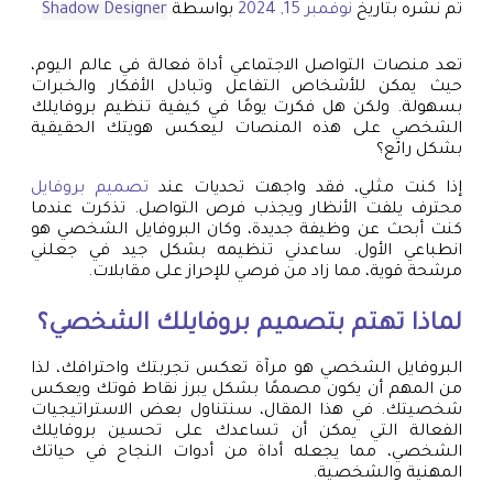
تم نشره بتاريخ
نوفمبر 15, 2024
بواسطة
Shadow Designer
تعد منصات التواصل الاجتماعي أداة فعالة في عالم اليوم،
حيث يمكن للأشخاص التفاعل وتبادل الأفكار والخبرات
بسهولة. ولكن هل فكرت يومًا في كيفية تنظيم بروفايلك
الشخصي على هذه المنصات ليعكس هويتك الحقيقية
بشكل رائع؟
إذا كنت مثلي، فقد واجهت تحديات عند
تصميم بروفايل
محترف يلفت الأنظار ويجذب فرص التواصل. تذكرت عندما
كنت أبحث عن وظيفة جديدة، وكان البروفايل الشخصي هو
انطباعي الأول. ساعدني تنظيمه بشكل جيد في جعلني
مرشحة قوية، مما زاد من فرصي للإحراز على مقابلات.
لماذا تهتم بتصميم بروفايلك الشخصي؟
البروفايل الشخصي هو مرآة تعكس تجربتك واحترافك، لذا
من المهم أن يكون مصممًا بشكل يبرز نقاط قوتك ويعكس
شخصيتك. في هذا المقال، سنتناول بعض الاستراتيجيات
الفعالة التي يمكن أن تساعدك على تحسين بروفايلك
الشخصي، مما يجعله أداة من أدوات النجاح في حياتك
المهنية والشخصية.