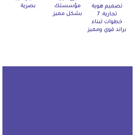
مؤسستك
بصرية
تصميم هوية
بشكل مميز
تجارية: 7
خطوات لبناء
براند قوي ومميز