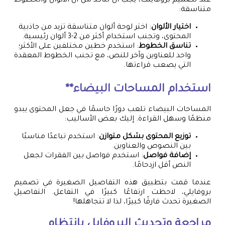
عند تصميم بروفايلك، يجب أن تتأكد من أن الألوان والخطوط
متناسقة:
اختيار الألوان
: اختر لوحة ألوان متناسقة تزيد من جاذبية
المحتوى، وتجنب استخدام أكثر من 2-3 ألوان رئيسية.
تناسق الخطوط
: استخدم خطين مختلفين على الأكثر؛
واحد للعناوين وآخر للنص، مع تجنب الخطوط المعقدة
التي يصعب قراءتها.
استخدام المساحات البيضاء**
المساحات البيضاء تلعب دورًا حاسمًا في جعل المحتوى يبدو
منظمًا وسهل القراءة. إليك بعض الأساليب:
توزيع المحتوى بشكل متوازن
: استخدم تباعدًا مناسبًا
بين النصوص والعناوين.
إضافة فواصل
: استخدم فواصل بين الفقرات لجعل
النص أقل ازدحامًا.
عندما قمت بتطبيق هذه التفاصيل الصغيرة في تصميم
بروفايلي، لاحظت ارتفاعًا كبيرًا في التفاعل. التفاصيل
الصغيرة تحدث فارقًا كبيرًا، لذا لا تتجاهلها!
مراجعة وتحديث البروفايل بانتظام