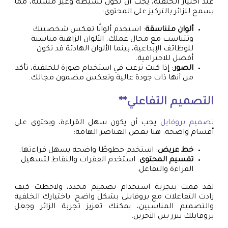
عند اختيار الخلفية، يجب أن تكون بسيطة وغير مشتتة، مما
يسمح للزائر بالتركيز على المحتوى:
ألوان متناسقة
: استخدم ألوانًا تعكس شخصيتك
وتتناسب مع مجال عملك. الألوان الزاهية مناسبة
للوظائف الإبداعية، بينما الألوان الهادئة قد تكون
أفضل للاحترافية.
الصور
: إذا كنت ترغب في استخدام صورة للخلفية، تأكد
من أنها ذات جودة عالية وتعكس مضمون مجالك.
التصميم التفاعلي**
تصميم بروفايل
يجب أن يكون سهل القراءة، ويحتوي على
أقسام واضحة. هنا بعض العناصر الهامة:
خط عريض
: استخدم خطوطًا واضحة يسهل قراءتها.
تقسيم المحتوى
: استخدم الفقرات والنقاط لتسهيل
القراءة والتفاعل.
لقد قمت بتجربة استخدام تصميم محدد، ولاحظت كيف
زادت التفاعلات مع بروفايلي بشكل واضح. باختيارك الخلفية
والتصميم المناسبين، يمكنك تعزيز تجربة الزائر وجعل
بروفايلك يبرز بين الآخرين.