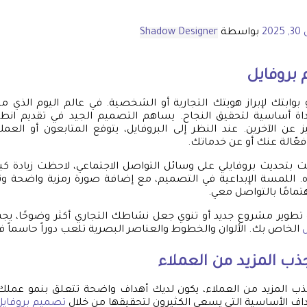
202
بواسطة
Shadow Designer
بروفايل
بوابتك لإبراز هويتك التجارية أو الشخصية. في عالم اليوم الذي م
أداة أساسية لتحقيق النجاح. يساهم التصميم الجيد في تقديم انطب
عن الآخرين. عند النظر إلى البروفايل، يتوقع المتابعون أو العم
ّالة عنك أو عن خدماتك.
 بتحديث بروفايلي على وسائل التواصل الاجتماعي، لاحظت زيادة كبي
. اللمسة الإبداعية في التصميم، مع إضافة صورة رمزية واضحة ونب
تمامًا بالتواصل معي.
 تطوير مشروع جديد أو تنوي جعل نشاطك التجاري أكثر وضوحًا، يجب 
الخاص بك. الألوان والخطوط والعناصر البصرية تلعب دوراً حاسماً في 
ذب المزيد من العملاء
ب المزيد من العملاء، يكون لديك أهداف واضحة تتعلق بنمو عملك
اف الأساسية التي يسعى الكثيرون لتحقيقها من خلال
تصميم بروفايل