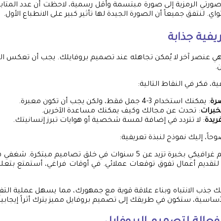
ورتي الرمزية إلى صورة مبتسمة وأقل رسمية، لاحظت أن عدد المتابعي
. لنتفق جميعاً أن الصورة الجيدة لها تأثير كبير على الانطباع الأول.
ريفية جذابة
 هي عنصر آخر لا يُمكن تجاهله عند تصميم بروفايلك. يجب أن تعكس ال
.
ية، فكر في النقاط التالية:
رة
: يمكنك استخدام 3-4 جمل فقط، ولكن يجب أن تكون معبرة.
برات
: تحدث عن مجالك وكيف يمكنك مساعدة الآخرين.
يدة
: لا تتردد في إضافة لمسة شخصية أو هوايات تبرز إنسانيتك.
وحاً، إليك نموذج لنبذة تعريفية:
“أنا [اسمك]، مصمم غرافيكي بخبرة تزيد عن 5 سنوات في خلق تصاميم مبتك
 لتقديم أعمال تفوق توقعات عملائي. في أوقات فراغي، أستمتع بتعل
ك جذب الانتباه وبناء علاقة قوية مع جمهورك، مما يسهل عملية التفاع
ساسية، ستكون في طريقك إلى تصميم بروفايل مميز يترك أثراً إيجابياً