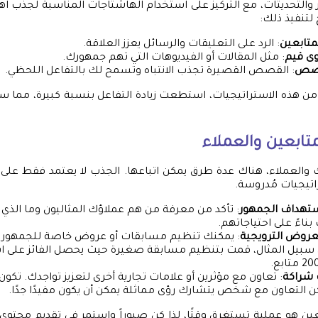
 والتحديثات، مع التركيز على استخدام الهاشتاجات المناسبة لجذب ا
لتنفيذ ذلك:
متابعين
: الرد على التعليقات والرسائل يعزز العلاقة.
ى قيم
: مثل المقالات أو الفيديوهات التي تهم جمهورك.
قصص
: القصص القصيرة تجذب الانتباه وتسمح لك بالتفاعل اللحظي.
من هذه الاستراتيجيات، استطعت زيادة التفاعل بنسبة كبيرة، مما 
ابعين والعملاء
ك والعملاء، هناك عدة طرق يمكن اتباعها. الجذب لا يعتمد فقط على 
راتيجيات مُدروسة.
ستهداف الجمهور
: تأكد من معرفة من هم عملاؤك المثاليون وما الذي ي
بناءً على احتياجاتهم.
لعروض الترويجية
: يمكنك تنظيم مسابقات أو عروض خاصة للجمهور 
ى سبيل المثال، قمت بتنظيم مسابقة صغيرة حيث يحصل الفائز على ا
 شراكة
: تعاون مع مؤثرين أو علامات تجارية أخرى لتعزيز تواجدك. تكون
ن التعاون مع شخص يتشارك رؤى مماثلة يمكن أن يكون مفيدًا جدًا.
عين هو عملية تستغرق وقتًا، لذا كن صبوراً واستمر في تقديم محتوى