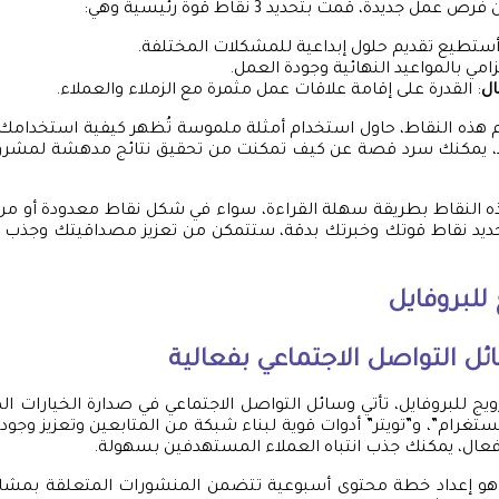
 جديدة، قمت بتحديد 3 نقاط قوة رئيسية وهي:
أستطيع تقديم حلول إبداعية للمشكلات المختلفة.
تزامي بالمواعيد النهائية وجودة العمل.
ال
: القدرة على إقامة علاقات عمل مثمرة مع الزملاء والعملاء.
هذه النقاط، حاول استخدام أمثلة ملموسة تُظهر كيفية استخدامك 
اً، يمكنك سرد قصة عن كيف تمكنت من تحقيق نتائج مدهشة لمشرو
ز هذه النقاط بطريقة سهلة القراءة، سواء في شكل نقاط معدودة أو م
ديد نقاط قوتك وخبرتك بدقة، ستتمكن من تعزيز مصداقيتك وجذب انت
 للبروفايل
ل التواصل الاجتماعي بفعالية
ويج للبروفايل، تأتي وسائل التواصل الاجتماعي في صدارة الخيارات ال
تغرام”، و”تويتر” أدوات قوية لبناء شبكة من المتابعين وتعزيز وجود
ال، يمكنك جذب انتباه العملاء المستهدفين بسهولة.
و إعداد خطة محتوى أسبوعية تتضمن المنشورات المتعلقة بمشار