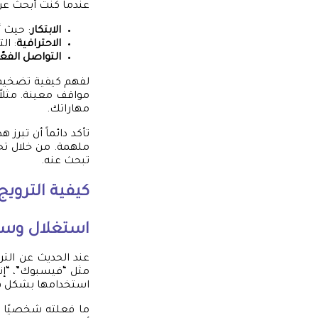
عندما كنت أبحث عن فرص عمل
الابتكار
: حيث 
الاحترافية
: ال
التواصل الفعّ
لفهم كيفية تضخيم 
مواقف معينة. مثل
مهاراتك.
تأكد دائماً أن تبر
ملهمة. من خلال تح
تبحث عنه.
كيفية الترويج
استغلال وسائ
عند الحديث عن التر
مثل “فيسبوك”، “إنس
استخدامها بشكل فع
ما فعلته شخصيًا ه