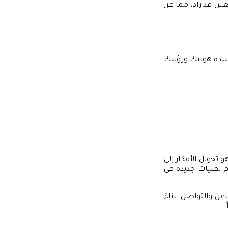
ن قد زاد، مما عزز
نبذة هويتك ورؤيتك
رة. شغفي هو تحويل الأفكار إلى
م تقنيات جديدة في
ل والتواصل. بناءً
.