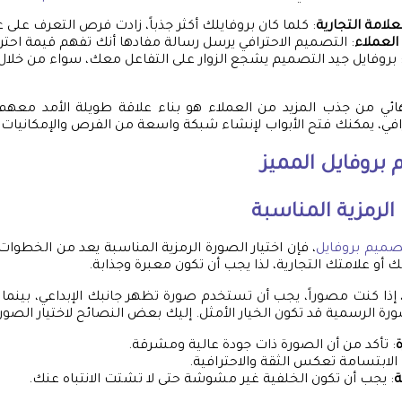
لعلامة التجارية
: كلما كان بروفايلك أكثر جذباً، زادت فرص التعرف على ع
 العملاء
: التصميم الاحترافي يرسل رسالة مفادها أنك تفهم قيمة احتر
 بروفايل جيد التصميم يشجع الزوار على التفاعل معك، سواء من خلال 
هائي من جذب المزيد من العملاء هو بناء علاقة طويلة الأمد معه
في، يمكنك فتح الأبواب لإنشاء شبكة واسعة من الفرص والإمكانيات.
بروفايل
المميز
 الرمزية المناسبة
صميم بروفايل
، فإن اختيار الصورة الرمزية المناسبة يعد من الخطوات
أو علامتك التجارية، لذا يجب أن تكون معبرة وجذابة.
إذا كنت مصوراً، يجب أن تستخدم صورة تظهر جانبك الإبداعي، بينما إ
رة الرسمية قد تكون الخيار الأمثل. إليك بعض النصائح لاختيار الصورة
: تأكد من أن الصورة ذات جودة عالية ومشرقة.
 الابتسامة تعكس الثقة والاحترافية.
ة
: يجب أن تكون الخلفية غير مشوشة حتى لا تشتت الانتباه عنك.