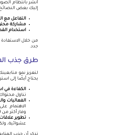
أنشر بانتظام الصور
إليك بعض النصائح 
التفاعل مع ال
مشاركة محتو
استخدام ال
من خلال الاستفادة 
جدد.
طرق جذب المت
لتعزيز نمو متابعين
يحتاج أيضًا إلى است
الكفاءة في ا
تناول محتواك 
الفعاليات وا
الاهتمام. عل
وفاز أكثر من 200 متابع.
تطوير علاقات
عشوائية، ولك
تذكر أن جذب المتاب