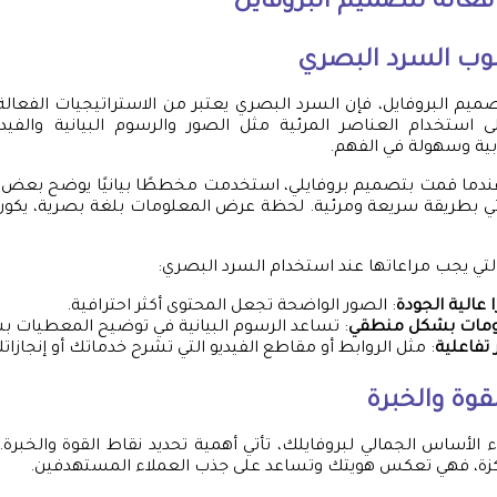
فعالة لتصميم البروفايل
وب السرد البصري
يم البروفايل، فإن السرد البصري يعتبر من الاستراتيجيات الفعالة ل
 استخدام العناصر المرئية مثل الصور والرسوم البيانية والفي
بية وسهولة في الفهم.
عندما قمت بتصميم بروفايلي، استخدمت مخططًا بيانيًا يوضح بعض إن
تي بطريقة سريعة ومرئية. لحظة عرض المعلومات بلغة بصرية، يكون 
تي يجب مراعاتها عند استخدام السرد البصري:
عالية الجودة
: الصور الواضحة تجعل المحتوى أكثر احترافية.
ومات بشكل منطقي
: تساعد الرسوم البيانية في توضيح المعطيات 
تفاعلية
: مثل الروابط أو مقاطع الفيديو التي تشرح خدماتك أو إنجازات
قوة والخبرة
اء الأساس الجمالي لبروفايلك، تأتي أهمية تحديد نقاط القوة والخبرة
زة، فهي تعكس هويتك وتساعد على جذب العملاء المستهدفين.