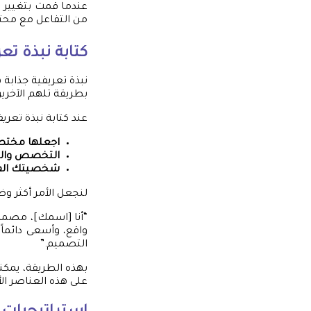
عندما قمت بتغيير ص
من التفاعل مع محتواي
كتابة نبذة تع
نبذة تعريفية جذابة
بطريقة تلهم الآخرين
عند كتابة نبذة تعريف
اجعلها مختص
التخصص والخ
شخصيتك الفر
لنجعل الأمر أكثر وض
واقع، وأسعى دائماً
التصميم.”
بهذه الطريقة، يمكن
على هذه العناصر الأ