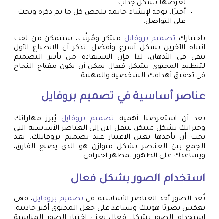
لعرضها بشكل جذاب.
أخيرًا، توجه لإنشاء خاتمة تلخص كل ما تم ذكره وتحث
على التواصل.
باختيارك
تصميم بروفايل
مبتكر ومُرتَّب، ستتمكن من لفت
انتباه الآخرين بشكل أسرع وأفضل. تذكر أن الانطباع الأول
يبقى في الأذهان، لذا فإن الاستفادة من تأثير التصميم
لتنظيم المحتوى بشكل فعال يمكن أن يكون مفتاح النجاح
في تحقيق أهدافك الشخصية والمهنية.
عناصر أساسية في
تصميم بروفايل
بعد أن استعرضنا أهمية
تصميم بروفايل
يُبرز مهاراتك
وخبراتك بشكل مبتكر، ننتقل الآن إلى العناصر الأساسية التي
يجب أن تأخذها بعين الاعتبار عند تصميم بروفايلك. يعد
الجمع بين العناصر بشكل متوازن هو الذي يصنع الفارق،
ويساعدك على الظهور بمظهر احترافي.
استخدام الصور بشكل فعال
تُعد الصور أحد العناصر الأساسية في
تصميم بروفايل
، فهي
تعكس بصريًا هويتك وتساعد على جعل المحتوى أكثر جاذبية.
استخدام الصور بشكل فعال يعني اختيار الصور المناسبة