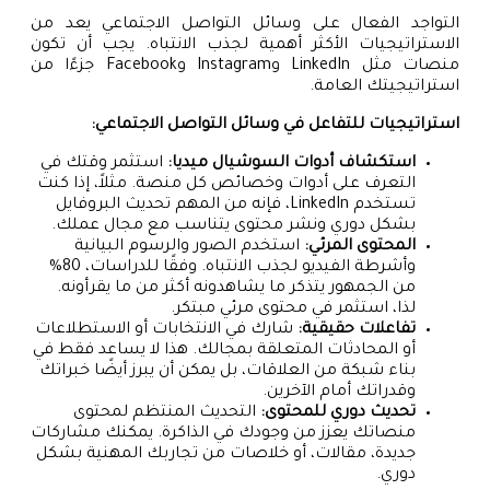
التواجد الفعال على وسائل التواصل الاجتماعي يعد من
الاستراتيجيات الأكثر أهمية لجذب الانتباه. يجب أن تكون
منصات مثل LinkedIn وInstagram وFacebook جزءًا من
استراتيجيتك العامة.
استراتيجيات للتفاعل في وسائل التواصل الاجتماعي:
استكشاف أدوات السوشيال ميديا:
استثمر وقتك في
التعرف على أدوات وخصائص كل منصة. مثلاً، إذا كنت
تستخدم LinkedIn، فإنه من المهم تحديث البروفايل
بشكل دوري ونشر محتوى يتناسب مع مجال عملك.
المحتوى المرئي:
استخدم الصور والرسوم البيانية
وأشرطة الفيديو لجذب الانتباه. وفقًا للدراسات، 80%
من الجمهور يتذكر ما يشاهدونه أكثر من ما يقرأونه.
لذا، استثمر في محتوى مرئي مبتكر.
تفاعلات حقيقية:
شارك في الانتخابات أو الاستطلاعات
أو المحادثات المتعلقة بمجالك. هذا لا يساعد فقط في
بناء شبكة من العلاقات، بل يمكن أن يبرز أيضًا خبراتك
وقدراتك أمام الآخرين.
تحديث دوري للمحتوى:
التحديث المنتظم لمحتوى
منصاتك يعزز من وجودك في الذاكرة. يمكنك مشاركات
جديدة، مقالات، أو خلاصات من تجاربك المهنية بشكل
دوري.