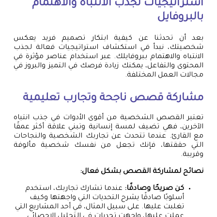
استراتيجيات لجذب الانتباه والاهتمام
بالبروفايل
بعد أن تحدثنا عن كيفية ابتكار تصميم فريد يعكس
شخصيتك، نبدأ في استكشاف استراتيجيات فعالة لجذب
الانتباه والاهتمام ببروفايلك. عبر استخدام عناصر مؤثرة في
المحتوى والتفاعل، يمكنك زيادة فرصك في التميز والبروز في
مجالات العمل المختلفة.
مشاركة قصص ناجحة وتجارب تعليمية
تعتبر القصص الشخصية من أقوى الأدوات في جذب انتباه
الآخرين، فهي تضيف لمسة إنسانية وتبني علاقة أكثر عمقًا
مع القارئ. عندما تتحدث عن تجاربك الشخصية والنجاحات
التي حققتها، فإنك تجعل من نفسك شخصية مألوفة
وقريبة.
نصائح لمشاركة القصص بشكل فعال:
كن صريحًا وصادقًا:
عندما تشارك تجاربك، استخدم
أسلوبًا صادقًا يشرح التحديات التي واجهتها وكيف
تغلبت عليها. على سبيل المثال، في أحد المشاريع التي
عملت عليها، واجهت تحديات في التحليل الإحصائي.