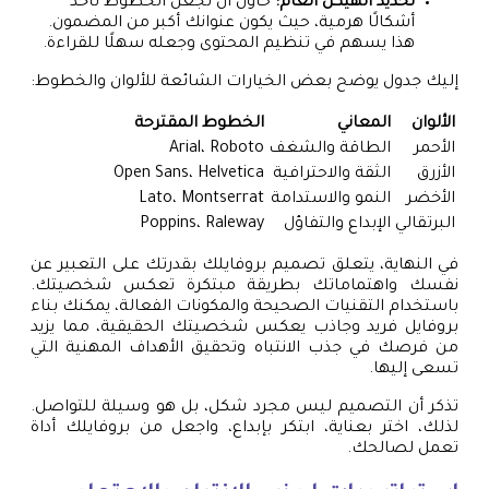
تحديد الهيكل العام:
حاول أن تجعل الخطوط تأخذ
أشكالًا هرمية، حيث يكون عنوانك أكبر من المضمون.
هذا يسهم في تنظيم المحتوى وجعله سهلًا للقراءة.
إليك جدول يوضح بعض الخيارات الشائعة للألوان والخطوط:
الألوان
المعاني
الخطوط المقترحة
الأحمر
الطاقة والشغف
Arial، Roboto
الأزرق
الثقة والاحترافية
Open Sans، Helvetica
الأخضر
النمو والاستدامة
Lato، Montserrat
البرتقالي
الإبداع والتفاؤل
Poppins، Raleway
في النهاية، يتعلق تصميم بروفايلك بقدرتك على التعبير عن
نفسك واهتماماتك بطريقة مبتكرة تعكس شخصيتك.
باستخدام التقنيات الصحيحة والمكونات الفعالة، يمكنك بناء
بروفايل فريد وجاذب يعكس شخصيتك الحقيقية، مما يزيد
من فرصك في جذب الانتباه وتحقيق الأهداف المهنية التي
تسعى إليها.
تذكر أن التصميم ليس مجرد شكل، بل هو وسيلة للتواصل.
لذلك، اختر بعناية، ابتكر بإبداع، واجعل من بروفايلك أداة
تعمل لصالحك.