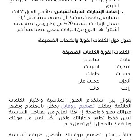
تشير إلى تجارب قيادية سابقة وكيف ساهمت في نجاح
الفريق.
إضافة الإنجازات القابلة للقياس:
بدلاً من القول “كانت
مشاريعي ناجحة”، يمكنك أن تضيف شيئًا مثل “زاد
معدل الإيرادات بنسبة 20% في إطار زمني مدته ستة
أشهر”. هذا النوع من البيانات يضفي مصداقية أكبر.
جدول حول الكلمات القوية والكلمات الضعيفة:
الكلمات القوية
الكلمات الضعيفة
قادت
ساعدت
ابتكرت
اقترحت
حسنت
حاولت
أنجزت
عملت على
زادت
كانت
بتوازن بين استخدام الصور المناسبة واختيار الكلمات
الملائمة، يمكنك
تصميم بروفايل
يحظى بالاهتمام ويظهر
قدراتك بصورة واضحة. إن هذا المزيج من العناصر الأساسية
ليس فقط يُظهر مهاراتك ولكن أيضًا يُعبر عن هويتك
وشغفك بالمجال الذي تعمل فيه.
ختامًا، يعتبر تصميم بروفايلك بأفضل طريقة أساسية