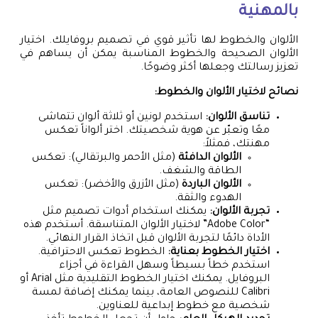
بالمهنية
الألوان والخطوط لها تأثير قوي في تصميم بروفايلك. اختيار
الألوان الصحيحة والخطوط المناسبة يمكن أن يساهم في
تعزيز رسالتك وجعلها أكثر وضوحًا.
نصائح لاختيار الألوان والخطوط:
تناسق الألوان:
استخدم لونين أو ثلاثة ألوان تتماشى
معًا وتعبّر عن هوية شخصيتك. اختر ألواناً تعكس
مهنتك، فمثلاً:
الألوان الدافئة
(مثل الأحمر والبرتقالي): تعكس
الطاقة والشغف.
الألوان الباردة
(مثل الأزرق والأخضر): تعكس
الهدوء والثقة.
تجربة الألوان:
يمكنك استخدام أدوات تصميم مثل
“Adobe Color” لاختيار الألوان المتناسقة. أستخدم هذه
الأداة دائمًا لتجربة الألوان قبل اتخاذ القرار النهائي.
اختيار الخطوط بعناية:
الخطوط تعكس الاحترافية.
استخدم خطاً بسيطاً وسهل القراءة في أجزاء
البروفايل. يمكنك اختيار الخطوط التقليدية مثل Arial أو
Calibri للنصوص العامة، بينما يمكنك إضافة لمسة
شخصية مع خطوط إبداعية للعناوين.