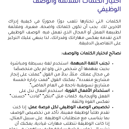
اختيار الكلمات الملائمة والوصف
الوظيفي
الكلمات التي تختارها تلعب دورًا محوريًا في كيفية إدراك
الآخرين لك. يجب أن تكون كلماتك واضحة، معبرة، وملائمة
لطبيعة العمل أو المجال الذي تعمل فيه. الوصف الوظيفي
الذي تقدمه يعكس مهاراتك وقدراتك، لذا ينبغي عليك التركيز
على التفاصيل الدقيقة.
نصائح لاختيار الكلمات والوصف:
تجنب اللغة المبهمة:
استخدم لغة بسيطة ومباشرة
بحيث يفهمها أي شخص حتى ولو لم يكن متخصصًا
في مجال عملك. مثلاً، بدلاً من القول “عملت على إنجاز
مشاريع متعددة”، يمكنك القول “قمت بإدارة خمسة
مشاريع تسويقية ناجحة في العام الماضي”.
استخدام الأفعال القوية:
استخدم أفعال تدل على
الفعل والإيجابية. كلمات مثل “ابتكر” “قادت” “حسنت”
تعكس القوة والثقة.
تخصيص الوصف الوظيفي لكل فرصة عمل:
إذا كنت
تقدم طلباً لوظيفة معينة، تأكد من تخصيص الوصف
بما يتناسب مع متطلبات الوظيفة. على سبيل المثال،
إذا كانت الوظيفة تتطلب مهارات قيادية، يمكنك أن