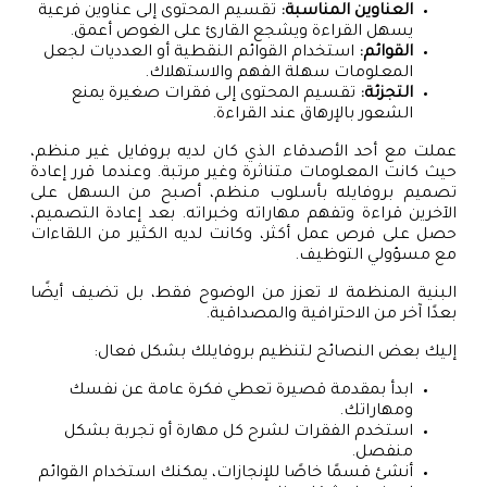
العناوين المناسبة:
تقسيم المحتوى إلى عناوين فرعية
يسهل القراءة ويشجع القارئ على الغوص أعمق.
القوائم:
استخدام القوائم النقطية أو العدديات لجعل
المعلومات سهلة الفهم والاستهلاك.
التجزئة:
تقسيم المحتوى إلى فقرات صغيرة يمنع
الشعور بالإرهاق عند القراءة.
عملت مع أحد الأصدقاء الذي كان لديه بروفايل غير منظم،
حيث كانت المعلومات متناثرة وغير مرتبة. وعندما قرر إعادة
تصميم بروفايله بأسلوب منظم، أصبح من السهل على
الآخرين قراءة وتفهم مهاراته وخبراته. بعد إعادة التصميم،
حصل على فرص عمل أكثر، وكانت لديه الكثير من اللقاءات
مع مسؤولي التوظيف.
البنية المنظمة لا تعزز من الوضوح فقط، بل تضيف أيضًا
بعدًا آخر من الاحترافية والمصداقية.
إليك بعض النصائح لتنظيم بروفايلك بشكل فعال:
ابدأ بمقدمة قصيرة تعطي فكرة عامة عن نفسك
ومهاراتك.
استخدم الفقرات لشرح كل مهارة أو تجربة بشكل
منفصل.
أنشئ قسمًا خاصًا للإنجازات، يمكنك استخدام القوائم