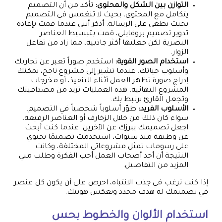
التوازن بين الشكل والمحتوى:
تأكد من أن التصميم
يتكامل مع المحتوى، بحيث لا تنغمس في التصميم
بحيث يطغى على الرسالة. أذكر أنني عندما قمت بإعادة
تدوير تصميم بروفايلي، قمت بتبسيط العناصر
البصرية لكن جعلتها أكثر جاذبية، مما زاد من تفاعل
الزوار.
استخدام الصور القوية:
استخدم صوراً تعبر عن تجاربك
وأسلوب حياتك. عندما تشير إلى مشروع ناجح، يمكنك
إدراج صورة تظهر العمل أثناء التنفيذ، أو مخرجات
المشروع النهائية. هذه العمليات تزيد من مصداقيتك
وتجعل القارئ يرتبط بك.
الأسلوب الفريد:
طوّر أسلوباً شخصياً في التصميم.
سواء كان ذلك من خلال الزخارف أو العناصر الرفيعة،
اجعل تصميمك يبرزك عن الآخرين. عندما كنت أبحث
عن وظيفة منذ سنوات، استخدمت تصميمًا يحتوي
على رسومات تمثل مشروعاتي المختلفة، وكانت
النتيجة أن أحد أصحاب العمل أحب الفكرة وطلب مني
المزيد من التفاصيل.
إذا كنت ترغب في جذب الانتباه، احرص على أن يكون كل عنصر
في تصميمك له هدف محدد ويعكس هويتك.
استخدام الألوان والخطوط بحس