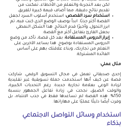
لكن بعد التجربة والتعلم من الأخطاء، تمكنت من
تقديم نتائج دقيقة، مما أضاف قيمة كبيرة للفريق.
استخدام سرد القصص:
استخدم أسلوب السرد لجعل
القصة أكثر جذبًا. ابدأ بوصف الوضع الذي كنت فيه، ثم
ابرز التحول، وأخيرًا قدم النتائج. هذا الشكل النمطي
يجعل القارئ يتفاعل أكثر مع القصة.
إبراز الدروس المستفادة:
بعد كل قصة، تأكد من وضع
الدروس المستفادة بوضوح. هذا يساعد الآخرين على
التعلم من تجاربك، وبناء علاقتك بهم على أساس
الفائدة المشتركة.
مثال عملي:
إحدى صديقاتي تعمل في مجال التسويق الرقمي. شاركت
قصة عن كيف أنها استخدمت حملة تسويقية غير تقليدية
لزيادة الوعي بعلامة تجارية جديدة. رغم التحديات الكبيرة،
والوقت الضيق، نجحت في زيادة تفاعل الجمهور بنسبة
150%. هذه القصة لم تساعدها فقط في جذب الانتباه، بل
وفرت أيضًا دليلًا عمليًا على مهاراتها.
استخدام وسائل التواصل الاجتماعي
بذكاء