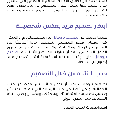
لمساعدتك في تحقيق أهدافك المهنية. المعايير التي تتمحور
حول استخدامها بشكل فعّال ستسهم في بناء صورة أقوى
لك في عيون الآخرين، مما يؤدي إلى فرص جديدة وعلاقات
مهنية مثمرة.
ابتكار تصميم فريد يعكس شخصيتك
عندما نتحدث عن
تصميم بروفايل
يبرز شخصيتك، فإن الابتكار
هو المفتاح. يعتبر التصميم الشخصي جزءًا أساسيًا من
التعبير عن هويتك ومهاراتك، وهو ما يجعلك تبرز في سوق
العمل التنافسي. بعد أن تناولنا العناصر الأساسية
تصميم
بروفايل
، حان الوقت لاستكشاف كيفية ابتكار تصميم فريد
يُظهِر من أنت حقًا.
جذب الانتباه من خلال التصميم
تصميم بروفايلك يجب أن يكون جذابًا، ليس فقط من حيث
الجمالية، ولكن أيضًا من حيث الرسالة التي ينقلها. يجب أن
يعكس تصميمك اهتماماتك وشغفك، وأيضًا أن يجذب انتباه
المُشاهد منذ النظرة الأولى.
استراتيجيات لجذب الانتباه: