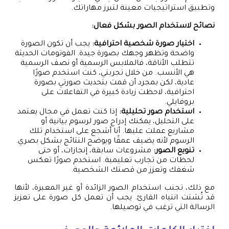
وتطبيق استراتيجيات معينة لتبرز مهاراتك.
نصائح لاستخدام الصور بشكل فعال:
اختيار صورة شخصية احترافية:
يجب أن تكون الصورة
واضحة وتظهر وجهك بصورة جيدة. الفوتومات الحديثة
تتطلب الأناقة، فالملابس الرسمية أو نصف الرسمية
هي الأنسب. من خلال تجربتي، كنت استخدم صورًا
عادية، لكن بمجرد أن قمت بتحديث صورتي بصورة
احترافية، لاحظت زيادة كبيرة في التفاعلات على
بروفايلي.
استخدام صور تحليلية:
إذا كنت تعمل في مجال يعتمد
على التحليل، يمكنك إدراج صور لرسوم بيانية أو
مشاريع عملت عليها. أنا أشجع على استخدام تلك
الرسوم لأنه يضيف عمقًا ويوضح النتائج بشكل بصري.
تنويع الصور:
مشروعات سابقة، إنجازات، أو حتى
لحظات من تجارب تعليمية. استخدم صورًا تعكس
شغفك وتعزز من قصتك الشخصية.
مع ذلك، تجنب استخدام الصور الزائدة أو غير المعبرة، لأنها
قد تُشتت انتباه القارئ. يجب أن تعمل كل صورة على تعزيز
الرسالة التي ترغب في توصيلها.