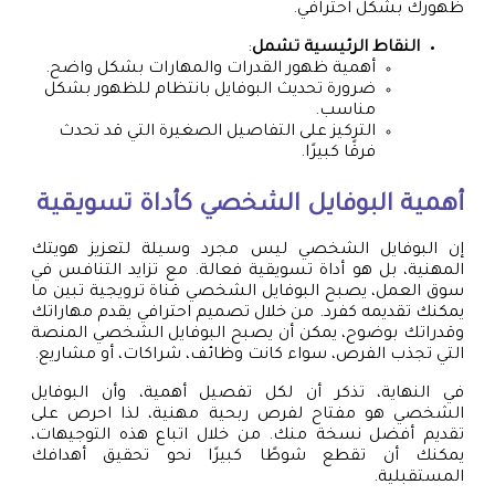
ظهورك بشكل احترافي.
النقاط الرئيسية تشمل
:
أهمية ظهور القدرات والمهارات بشكل واضح.
ضرورة تحديث البوفايل بانتظام للظهور بشكل
مناسب.
التركيز على التفاصيل الصغيرة التي قد تحدث
فرقًا كبيرًا.
أهمية البوفايل الشخصي كأداة تسويقية
إن البوفايل الشخصي ليس مجرد وسيلة لتعزيز هويتك
المهنية، بل هو أداة تسويقية فعالة. مع تزايد التنافس في
سوق العمل، يصبح البوفايل الشخصي قناة ترويجية تبين ما
يمكنك تقديمه كفرد. من خلال تصميم احترافي يقدم مهاراتك
وقدراتك بوضوح، يمكن أن يصبح البوفايل الشخصي المنصة
التي تجذب الفرص، سواء كانت وظائف، شراكات، أو مشاريع.
في النهاية، تذكر أن لكل تفصيل أهمية، وأن البوفايل
الشخصي هو مفتاح لفرص ربحية مهنية، لذا احرص على
تقديم أفضل نسخة منك. من خلال اتباع هذه التوجيهات،
يمكنك أن تقطع شوطًا كبيرًا نحو تحقيق أهدافك
المستقبلية.