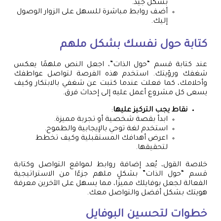
بشكل جيد.
أضف روابط مباشرة للسهل على الزوار الوصول
إليك.
كتابة حول نفسك بشكل ملهم
عند كتابة قسم “حول الذات”، اجعل النص ملهمًا يعكس
شغفك ورؤيتك. استخدم هذه الفرصة لتواصل عواطفك
وأحلامك، كما فعلت عندما كتبت عن شغفي بالابتكار وكيف
يسعى كل مشروع أعمل عليه إلى إحداث فرق.
نقاط يجب التركيز عليها
:
ابدأ بقصة شخصية أو تجربة مميزة.
استخدم لغة توحي بالإيجابية والطموح.
اعرض أهدافك المستقبلية وكيف تخطط
لتحقيقها.
خلاصة القول، يُعد إضافة روابط لمواقع التواصل وكتابة
قسم “حول الذات” بشكل ملهم جزءًا من الاستراتيجية
الفعالة لجعل بوفايلك مميزًا، مما يسهل على الآخرين معرفة
هويتك بشكل أفضل والتواصل معك.
خطوات لتحسين البوفايل