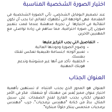
اختيار الصورة الشخصية المناسبة
عند تصميم البوفايل الشخصي، تأتي الصورة الشخصية في
المقدمة. فهي الواجهة التي تُظهرك للعالم، لذا يجب أن تكون
انتقائية في اختيارها. لي تجربة مدهشة عندما قمت بتغيير
صورتي إلى صورة احترافية، مما ساهم في زيادة تواصلي مع
المهنيين الآخرين.
التفاصيل التي يجب التركيز عليها
:
وضوح الصورة وجودتها العالية.
تعبير الوجه: ابتسامة طبيعية تعكس ثقتك
بنفسك.
الخلفية: تأكد من أنها غير مشوشة وتدعم
هويتك المهنية.
العنوان الجذاب
العنوان هو المحور الذي يجذب الانتباه. لا تستهين بأهمية
اختيار عنوان مميز يُعبر عن مهنتك أو شغفك. فكر في الأمر
كعنوان لكتابٍ يجذب القارئ لفتح الصفحات. على سبيل
المثال، بدلاً من كتابة “مهندس برمجيات”، جرب “مهندس
برمجيات متحمس يبتكر حلولًا مبتكرة”.