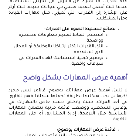
هذه القدرات ما يميزك عن الآخرين. في تجربتي الشخصية،
عندما كنت أسعى لتقديم نفسي في مجالات جديدة، كنت أركز
على الإشارة إلى القدرات التي تميزني، مثل مهارات القيادة
وحل المشكلات.
نصائح لتسليط الضوء على القدرات
:
استخدم النقاط لتقديم معلومات مختصرة
وواضحة.
انتقِ القدرات الأكثر ارتباطًا بالوظيفة أو المجال
الذي تستهدفه.
توضيح كيفية استخدامك لهذه القدرات في
سياقات واقعية.
أهمية عرض المهارات بشكل واضح
لا تنسَ أهمية عرض مهاراتك بوضوح. فالأمر ليس مجرد
ذكرها بل يجب هيكلتها بطريقة تجعلها سهلة الفهم للقارئ.
في أحد المرات، قمت بإطلاق قسم خاص بالمهارات في
بوفايلي الشخصي، ووضعت قائمة مرتبة تتضمن المهارات
الأساسية مثل البرمجة، إدارة المشاريع، أو حتى المهارات
اللغوية.
فائدة عرض المهارات بوضوح
:
يزيد من فرص جذب انتباه أصحاب العمل.