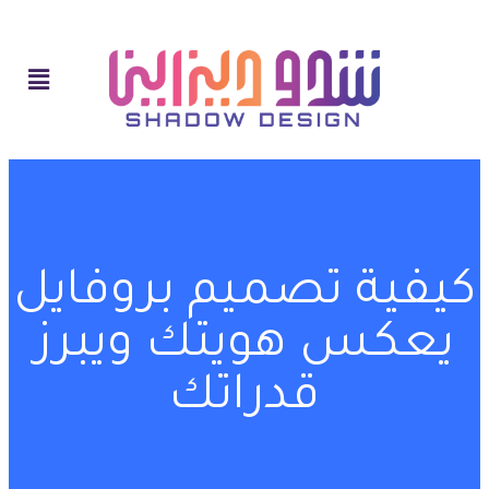
كيفية تصميم بروفايل
يعكس هويتك ويبرز
قدراتك