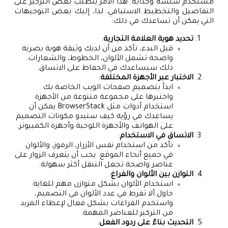
مستخدم سلسة وجذابة. هذا الأمر يتطلب بعض التركيز على
التفاصيل والتخطيط الاستباقي. لذا، إليك بعض التوجيهات
التي يمكن أن تساعدك في ذلك:
تحديد هوية العلامة التجارية
:
قبل البدء، تأكد من أن لديك وثيقة هوية بصرية
واضحة تشمل الألوان، الخطوط، والشعارات.
ذلك سيساعدك في الحفاظ على الاتساق.
الاختبار عبر الأجهزة المختلفة
:
ابدأ بتصميم صفحات الويب الخاصة بك
واختبرها على مجموعة متنوعة من الأجهزة.
استخدام أدوات مثل BrowserStack يمكن أن
يساعدك في رؤية كيف ستبدو مكونات التصميم
على الهواتف والأجهزة اللوحية وأجهزة الكمبيوتر.
الاتساق في الاستخدام
:
تأكد من استخدام نفس الأزرار، الرموز، والألوان
في جميع أنحاء الموقع. يجب أن يتعرف الزوار على
عناصر واضحة تجعل التنقل أكثر سهولة.
التوازن بين الألوان والفراغ
:
استخدام الألوان بشكل متوازن مهم للغاية.
حاول ألا تفرط في عدد الألوان في التصميم،
واستخدم الفراغات بشكل فعال لإعطاء المزيد
من التركيز للعناصر المهمة.
التحديث بناءً على ردود الفعل
: