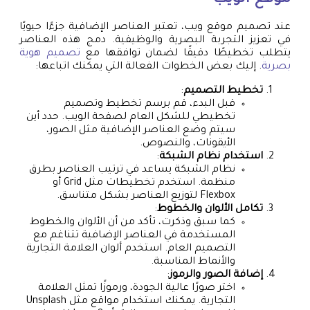
موقع الويب
عند تصميم موقع ويب، تعتبر العناصر الإضافية جزءًا حيويًا
في تعزيز التجربة البصرية والوظيفية. دمج هذه العناصر
يتطلب تخطيطًا دقيقًا لضمان توافقها مع
تصميم هوية
بصرية
. إليك بعض الخطوات الفعالة التي يمكنك اتباعها:
تخطيط التصميم
:
قبل البدء، قم برسم تخطيط وتصميم
تخطيطي للشكل العام لصفحة الويب. حدد أين
سيتم وضع العناصر الإضافية مثل الصور،
الأيقونات، والنصوص.
استخدام نظام الشبكة
:
نظام الشبكة يساعد في ترتيب العناصر بطرق
منظمة. استخدم تخطيطات مثل Grid أو
Flexbox لتوزيع العناصر بشكل متناسق.
تكامل الألوان والخطوط
:
كما سبق وذكرت، تأكد من أن الألوان والخطوط
المستخدمة في العناصر الإضافية تتناغم مع
التصميم العام. استخدم ألوان العلامة التجارية
والأنماط المناسبة.
إضافة الصور والرموز
:
اختر صورًا عالية الجودة، ورموزًا تمثل العلامة
التجارية. يمكنك استخدام مواقع مثل Unsplash