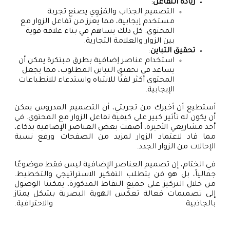
زيادة التفاعل
:
التصميم الجذاب والمَرْوِي يصنع تجربة
مستخدم إيجابية، مما يعزز من تفاعل الزوار مع
المحتوى. كل ذلك يساهم في بناء علاقة قوية
بين الزوار والعلامة التجارية.
تحقيق التباين
:
استخدام عناصر إضافية بطرق مبتكرة يمكن أن
يساعد في تحقيق التباين المطلوب، مما يجعل
المحتوى أكثر لفتًا للانتباه واستدعاء للانطباعات
الإيجابية.
أستطيع أن أخبرك من تجربتي، أن التصميم المدروس يمكن
أن يكون له تأثير كبير على كيفية تفاعل الزوار مع المحتوى. في
أحد مشاريعي الأخيرة، أضفت بعض العناصر الإضافية بذكاء،
مما قاد لاعتماد الزوار لمزيد من الصفحات ورفع نسبة
الإحالات من الزوار الجدد.
في الختام، إن تصميم العناصر الإضافية ليس فقط موضوعًا
جمالياً، بل هو فن يتطلب التفكير الاستراتيجي والتخطيط.
من خلال التركيز على جميع النقاط المذكورة، يمكننا الوصول
إلى تصميمات فعالة تعكس الهوية البصرية بشكل يمتاز
بالجاذبية والاحترافية.