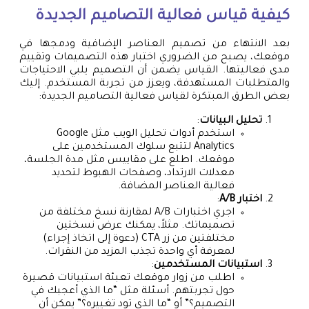
كيفية قياس فعالية التصاميم الجديدة
بعد الانتهاء من تصميم العناصر الإضافية ودمجها في
موقعك، يصبح من الضروري اختبار هذه التصميمات وتقييم
مدى فعاليتها. القياس يضمن أن التصميم يلبي الاحتياجات
والمتطلبات المستهدفة، ويعزز من تجربة المستخدم. إليك
بعض الطرق المبتكرة لقياس فعالية التصاميم الجديدة:
تحليل البيانات
:
استخدم أدوات تحليل الويب مثل Google
Analytics لتتبع سلوك المستخدمين على
موقعك. اطلع على مقاييس مثل مدة الجلسة،
معدلات الارتداد، وصفحات الهبوط لتحديد
فعالية العناصر المضافة.
اختبار A/B
:
اجري اختبارات A/B لمقارنة نسخ مختلفة من
تصميماتك. مثلاً، يمكنك عرض نسختين
مختلفتين من زر CTA (دعوة إلى اتخاذ إجراء)
لمعرفة أي واحدة تجذب المزيد من النقرات.
استبيانات المستخدمين
:
اطلب من زوار موقعك تعبئة استبيانات قصيرة
حول تجربتهم. أسئلة مثل “ما الذي أعجبك في
التصميم؟” أو “ما الذي تود تغييره؟” يمكن أن