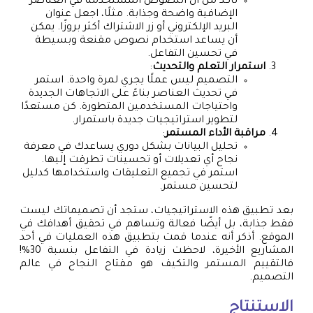
تأكد من أن النصوص المستخدمة في العناصر
الإضافية واضحة وجذابة. مثلًا، اجعل عنوان
البريد الإلكتروني أو زر الاشتراك أكثر بروزًا. يمكن
أن يساعد استخدام نصوص مقنعة وبسيطة
في تحسين التفاعل.
استمرار التعلم والتحديث
:
التصميم ليس عملًا يجري لمرة واحدة. استمر
في تحديث العناصر بناءً على الاتجاهات الجديدة
واحتياجات المستخدمين المتطورة. كن مستعدًا
لتطوير استراتيجيات جديدة باستمرار.
مراقبة الأداء المستمر
:
تحليل البيانات بشكل دوري يساعدك في معرفة
نجاح أي تعديلات أو تحسينات تطرقت إليها.
استمر في تجميع التعليقات واستخدامها كدليل
لتحسين مستمر.
بعد تطبيق هذه الاستراتيجيات، ستجد أن تصميماتك ليست
فقط جذابة، بل أيضًا فعالة وتساهم في تحقيق أهدافك في
الموقع. أذكر أنه عندما قمت بتطبيق هذه العمليات في أحد
المشاريع الأخيرة، لاحظت زيادة في التفاعل بنسبة 30%!
فالتقييم المستمر والتكيف هو مفتاح النجاح في عالم
التصميم.
الاستنتاج