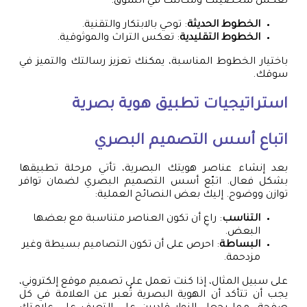
تعكس شخصيتك ومكانتك في السوق.
الخطوط الحديثة
: توحي بالابتكار والتقنية.
الخطوط التقليدية
: تعكس التراث والموثوقية.
باختيار الخطوط المناسبة، يمكنك تعزيز رسالتك والتميز في
سوقك.
استراتيجيات تطبيق هوية بصرية
اتباع أسس التصميم البصري
بعد إنشاء عناصر هويتك البصرية، تأتي مرحلة تطبيقها
بشكل فعال. اتبّع أسس التصميم البصري لضمان توافر
توازن ووضوح. إليك بعض النصائح العملية:
التناسب
: راعِ أن تكون العناصر متناسبة مع بعضها
البعض.
البساطة
: احرص على أن تكون التصاميم بسيطة وغير
مزدحمة.
على سبيل المثال، إذا كنت تعمل على تصميم موقع إلكتروني،
يجب أن تتأكد أن الهوية البصرية تُعبر عن العلامة في كل