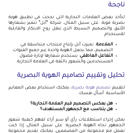
ناجحة
لنأخذ بعض العلامات التجارية التي نجحت في تطبيق هوية
بصرية قوية. على سبيل المثال، شركة “أبل” تتميز بشعارها
الأنيق والتصميم البسيط الذي ينقل روح الابتكار والقابلية
للاستخدام.
الملاءمة
: تميزت أبل بإنتاج منتجات متناسقة في
التصميم، مما يجعل الهوية واحدة عبر جميع القنوات.
التفاعل العاطفي
: يستخدم شعارها لإثارة فضول
المستخدمين والشعور بالثقة في العلامة التجارية.
تحليل وتقييم تصاميم الهوية البصرية
لتقييم
تصميم هوية بصرية
، يمكنك استخدام بعض المعايير
الأساسية. أسأل نفسك:
هل يعكس التصميم قيم العلامة التجارية؟
هل يتناسب مع الجمهور المستهدف؟
يمكن إجراء استطلاعات رأي أو سبر آراء لفهم كيفية شعور
الجمهور تجاه الهوية البصرية. على سبيل المثال، إذا كنت
تعمل مع مجموعة من المصممين، يمكنك تقديم مجموعة