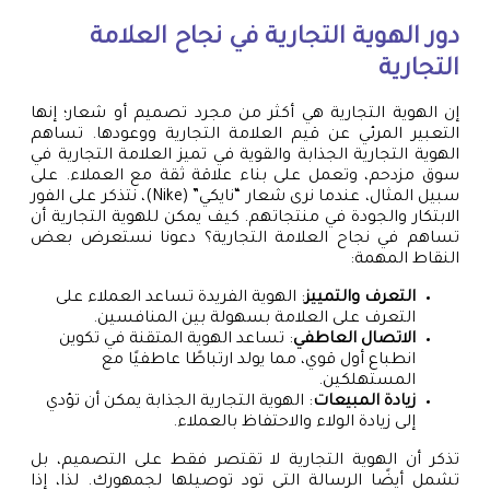
دور الهوية التجارية في نجاح العلامة
التجارية
إن الهوية التجارية هي أكثر من مجرد تصميم أو شعار؛ إنها
التعبير المرئي عن قيم العلامة التجارية ووعودها. تساهم
الهوية التجارية الجذابة والقوية في تميز العلامة التجارية في
سوق مزدحم، وتعمل على بناء علاقة ثقة مع العملاء. على
سبيل المثال، عندما نرى شعار “نايكي” (Nike)، نتذكر على الفور
الابتكار والجودة في منتجاتهم. كيف يمكن للهوية التجارية أن
تساهم في نجاح العلامة التجارية؟ دعونا نستعرض بعض
النقاط المهمة:
التعرف والتمييز
: الهوية الفريدة تساعد العملاء على
التعرف على العلامة بسهولة بين المنافسين.
الاتصال العاطفي
: تساعد الهوية المتقنة في تكوين
انطباع أول قوي، مما يولد ارتباطًا عاطفيًا مع
المستهلكين.
زيادة المبيعات
: الهوية التجارية الجذابة يمكن أن تؤدي
إلى زيادة الولاء والاحتفاظ بالعملاء.
تذكر أن الهوية التجارية لا تقتصر فقط على التصميم، بل
تشمل أيضًا الرسالة التي تود توصيلها لجمهورك. لذا، إذا