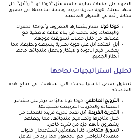
الضوء على علامات تجارية عالمية مثل “كوكا كولا” و”أبل”. كل
منها تمتلك هوية تجارية فريدة وناجحة ساعدتها في تحقيق
مكانة رائدة في الأسواق العالمية.
كوكا كولا
: تمتاز بشعارها المعروف وألوانها الحمراء
والبيضاء، وقد نجحت في بناء علاقة عاطفية مع
عملائها من خلال حملات تسويقية موجهة.
أبل
: تعتمد أبل على هوية بصرية بسيطة ونظيفة، مما
يعكس قيم الجودة والابتكار ويجعل منتجاتها محط
أنظار الجميع.
تحليل استراتيجيات نجاحها
لنتناول بعض الاستراتيجيات التي ساهمت في نجاح هذه
العلامات:
الترويج العاطفي
: كوكا كولا غالبًا ما تركز على مشاعر
السعادة والذكريات المرتبطة بمنتجاتها.
التجربة الفريدة
: أبل تقدم تجربة فريدة للعملاء من
خلال متاجرها وتصاميم منتجاتها، مما يجعلهم
يشعرون بأنهم جزء من شيء خاص.
تسويق متكامل
: كلا العلامتين تستخدمان قنوات
متعددة للتواصل مع الجمهور، مما يزيد من تفاعل