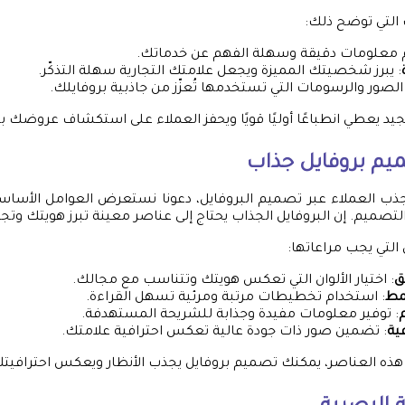
التي توضح ذلك:
م معلومات دقيقة وسهلة الفهم عن خدماتك.
: يبرز شخصيتك المميزة ويجعل علامتك التجارية سهلة التذكّر.
 الصور والرسومات التي تستخدمها تُعزّز من جاذبية بروفايلك.
جيد يعطي انطباعًا أوليًا قويًا ويحفز العملاء على استكشاف عروضك
ذب العملاء عبر تصميم البروفايل، دعونا نستعرض العوامل الأساس
تصميم. إن البروفايل الجذاب يحتاج إلى عناصر معينة تبرز هويتك وتجذب
لتي يجب مراعاتها:
ق
: اختيار الألوان التي تعكس هويتك وتتناسب مع مجالك.
مط
: استخدام تخطيطات مرتبة ومرئية تسهل القراءة.
: توفير معلومات مفيدة وجذابة للشريحة المستهدفة.
فية
: تضمين صور ذات جودة عالية تعكس احترافية علامتك.
هذه العناصر، يمكنك تصميم بروفايل يجذب الأنظار ويعكس احترافيتك