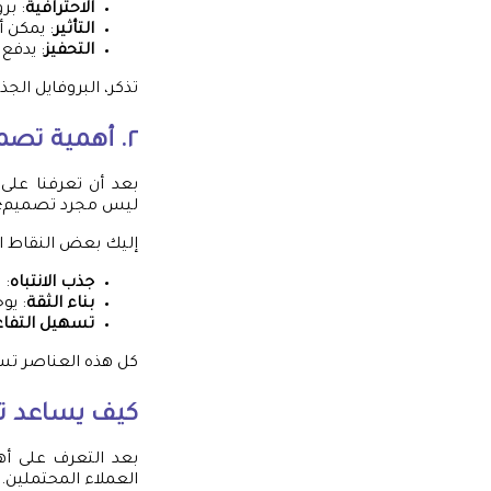
الاحترافية
: بر
التأثير
: يمكن أ
التحفيز
: يدفع 
تذكر، البروفايل ال
٢. أهمية تصميم البروفايل
بعد أن تعرفنا على
ليس مجرد تصميم؛ بل 
إليك بعض النقاط ال
جذب الانتباه
: 
بناء الثقة
: يو
تسهيل التفا
كل هذه العناصر تس
كيف يساعد تص
بعد التعرف على أ
العملاء المحتملين. 