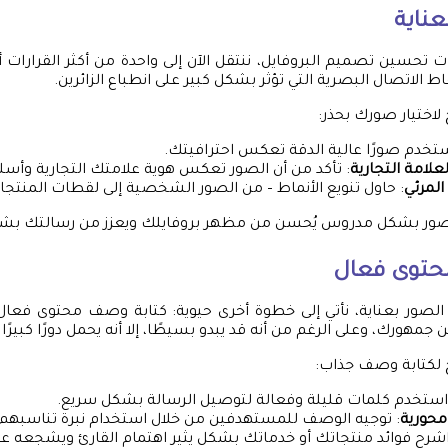
عناية
حسين تصميم البروفايل، ننتقل الآن إلى واحدة من أكثر القرارات أه
اط الاتصال البصرية التي تؤثر بشكل كبير على انطباع الزائرين.
اختيار صورك بحذر:
ستخدم صورًا عالية الدقة تعكس احترافيتك.
علامة التجارية
: تأكد من أن الصور تعكس هوية علامتك التجارية وأسلو
المرئي
: حاول تنويع الأنماط – من الصور الشخصية إلى لقطات المنتجا
ر الصور بشكل مدروس يُحسن من مظهر بروفايلك ويعزز من رسالتك بش
حتوى فعال
ار الصور بعناية، نأتي إلى خطوة أخرى حيوية: كتابة وصف محتوى فعا
مهورك، وعلى الرغم من أنه قد يبدو بسيطًا، إلا أنه يحمل دورًا كبيرًا 
لكتابة وصف جذاب:
استخدم كلمات قليلة وفعالة لتوصيل الرسالة بشكل سريع.
محورية
: توجيه الوصف للمستهدفين من خلال استخدام نبرة تناسبهم.
اشرح فوائد منتجاتك أو خدماتك بشكل يثير اهتمام القارئ ويشجعه عل