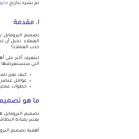
تم نشره بتاريخ
مايو 25, 25
١. مقدمة
تصميم البروفايل يع
العملاء. تخيل أن ل
جذب العملاء؟
لنتعرف أكثر على أ
التي سنستعرضها:
كيف يعزز تصمي
عوامل عنصر ج
خطوات عملية
ما هو تصميم 
تصميم البروفايل ه
يعتبر بمثابة البطاق
أهمية تصميم البروف