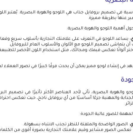
ة البصرية
ية في تصميم بروفايل جذاب هي اللوجو والهوية البصرية. يُعتبر اللوج
بر عنها بطريقة مميزة.
ل أهمية اللوجو والهوية البصرية:
ي
: يساعد اللوجو في التعرف على علامتك التجارية بأسلوب سريع وفعال
 أن يتماشى تصميم اللوجو مع الألوان والأسلوب العام للبروفايل.
اختر ألوانًا تعكس قيمك ومجالك، مثل استخدام اللون الأخضر للطبيعة أ
د في إنشاء لوجو مميز يمكن أن يحدث فرقًا كبيرًا في تصور العملاء لع
جودة
و والهوية البصرية، نأتي لأحد العناصر الأكثر تأثيرًا في تصميم البر
الجذابة والمهنية جزءًا أساسيًا من أي بروفايل ناجح، حيث تعكس احترافي
ائر.
لمهمة للصور عالية الجودة:
ي
: الصور الواضحة والملفتة للنظر تجذب الانتباه بسهولة.
 تعكس الصور مشاعر وقيم علامتك التجارية بصورة أقوى من الكلمات