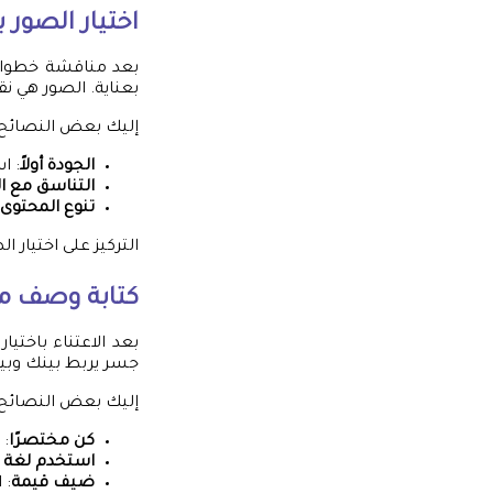
اختيار الصور ب
بعد مناقشة خطوات ت
بعناية. الصور هي نق
إليك بعض النصائح ل
الجودة أولاً
: ا
التناسق مع ال
تنوع المحتوى 
التركيز على اختيا
كتابة وصف م
بعد الاعتناء باختي
جسر يربط بينك وبين ج
إليك بعض النصائح 
كن مختصرًا
: 
استخدم لغة 
ضيف قيمة
: 