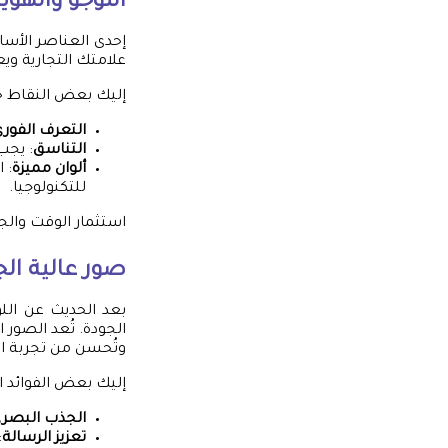
اللوجو والهوي
إحدى العناصر الأساس
علامتك التجارية ويع
إليك بعض النقاط حو
التعرف الفور
التناسق
: يجب
ألوان مميزة
: 
للتكنولوجيا.
استثمار الوقت والجه
صور عالية ال
بعد الحديث عن اللوج
الجودة. تُعد الصور 
وتُحسن من تجربة الز
إليك بعض الفوائد ا
الجذب البصر
تعزيز الرسالة
: