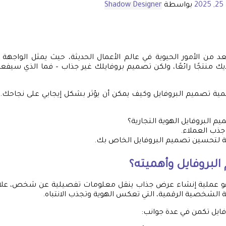
20
بواسطة
Shadow Designer
د من الأمور الحيوية في عالم الأعمال الحديثة، حيث يمثل الواجهة 
ديك منتجًا رائعًا، ولكن تصميم بروفايلك غير جذاب – فما الذي سي
همية تصميم البروفايل وكيف يمكن أن يؤثر بشكل إيجابي على نجاحك.
م البروفايل الهوية التجارية؟
ذب العملاء.
 لتحسين تصميم البروفايل الخاص بك.
البروفايل وأهميته؟
و عملية إنشاء عرض جذاب ينقل معلومات تفصيلية عن شخص، علامة
ة الشخصية الرقمية، التي تعكس الهوية وتجذب الانتباه.
ايل تكمن في عدة جوانب: