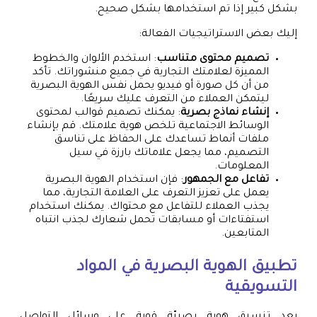
بشكل كبير إذا تم استخدامها بشكل صحيح.
إليك بعض الاستراتيجيات الفعالة:
تصميم محتوى متناسب
: استخدم الألوان والخطوط
المميزة لعلامتك التجارية في جميع منشوراتك. تأكد
من أن كل صورة أو فيديو يحمل نفس الهوية البصرية
ليتمكن العملاء من التعرف عليك سريعًا.
إنشاء نماذج بصرية
: يمكنك تصميم قوالب لمحتوى
الوسائط الاجتماعية تلخص هوية علامتك. قم بإنشاء
ملفات أنماط تساعدك على الحفاظ على تناسق
التصميم، مما يجعل علاماتك بارزة في سيل
المعلومات.
تفاعل مع الجمهور
: فإن استخدام الهوية البصرية
يعمل على تعزيز التعرف على العلامة التجارية، مما
يجذب العملاء للتفاعل مع محتواك. يمكنك استخدام
استفتاءات أو مسابقات تحمل شعارك لجذب انتباه
المتابعين.
تطبيق الهوية البصرية في المواد
التسويقية
بعد تنسيق هوية بصريّة قوية على وسائل التواصل