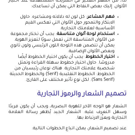
لذا، من المهم التفكير في الشريحة المستهدفة عند اختيار
الألوان. إليك بعض النقاط التي يمكن أن تساعدك:
فهم المشاعر
: كل لون له دلالاته ومشاعره. حاول
الابتكار والتمحور حول الألوان التي تعكس القيم
الأساسية لعلامتك التجارية.
استخدام لوحة ألوان متناسقة
: يجب أن تختار مجموعة
من الألوان المتناسقة التي تعمل سويًا لتعزيز الهوية.
يمكن أن تتضمن هذه اللوحة اللون الرئيسي ولون ثانوي
وبعض الألوان الإضافية.
اختيار الخطوط
: يجب أن يكون اختيار الخطوط أيضًا
مدروسًا. حاول اختيار خطوط سهلة القراءة وتمثل
شخصية علامتك التجارية. هناك نوعان رئيسيان من
الخطوط: الخطوط التقليدية (Serif) والخطوط الحديثة
(Sans Serif). لكل نوع تأثير مختلف على القارئ.
تصميم الشعار والرموز التجارية
الشعار هو الوجه الآخر للهوية البصرية، ويجب أن يكون فريدًا
وسهل التعرف عليه. الشعار الجيد يُظهر رسالة العلامة
التجارية ويعزّز الارتباط بها.
عند تصميم الشعار، يمكن اتباع الخطوات التالية: