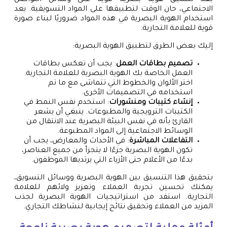
الاجتماعي، حان الوقت لتطبيقها على المواد التسويقية. يعد
استخدام الهوية البصرية في هذه المواد ضروريًا لبناء صورة
قوية للعلامة التجارية.
إليك بعض الطرق لتطبيق الهوية البصرية:
تصميم بطاقات العمل
: يجب أن تعكس بطاقات
العمل الخاصة بك الهوية البصرية للعلامة التجارية.
اختر الألوان والخطوط التي تتماشى مع ما تم
استخدامه في التصميمات الأخرى.
إنشاء كتيبات ومنشورات
: استخدم نفس النمط في
الكتيبات الترويجية والمطبوعات. ينبغي أن يشعر
القارئ بأنه في نفس البيئة البصرية عند الانتقال من
الوسائط الاجتماعية إلى المواد المطبوعة.
التفاعلات المباشرة
: في الأحداث والمعارض، يجب أن
تكون الهوية البصرية جزءًا لا يتجزأ من جميع العناصر،
بدءًا من الأعلام حتى الأزياء التي يرتديها الموظفون.
بتحقيق هذا التنسيق بين الهوية البصرية ووسائل التسويق،
يمكنك تحسين تجربة العملاء وتعزيز ولائهم للعلامة
التجارية. استفد من استراتيجيات الهوية البصرية لجذب
المزيد من العملاء وتحقيق نتائج إيجابية لنشاطك التجاري.