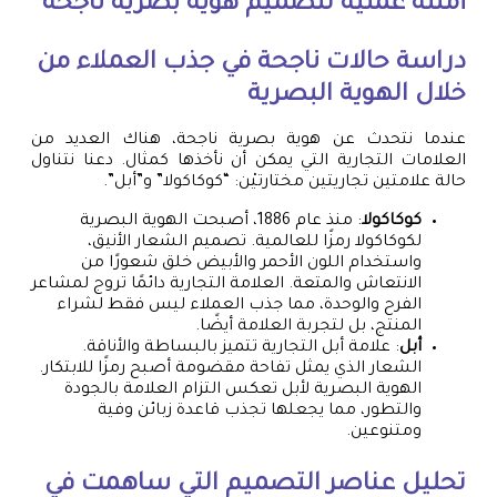
أمثلة عملية لتصميم هوية بصرية ناجحة
دراسة حالات ناجحة في جذب العملاء من
خلال الهوية البصرية
عندما نتحدث عن هوية بصرية ناجحة، هناك العديد من
العلامات التجارية التي يمكن أن نأخذها كمثال. دعنا نتناول
حالة علامتين تجاريتين مختارتيْن: “كوكاكولا” و”أبل”.
كوكاكولا
: منذ عام 1886، أصبحت الهوية البصرية
لكوكاكولا رمزًا للعالمية. تصميم الشعار الأنيق،
واستخدام اللون الأحمر والأبيض خلق شعورًا من
الانتعاش والمتعة. العلامة التجارية دائمًا تروج لمشاعر
الفرح والوحدة، مما جذب العملاء ليس فقط لشراء
المنتج، بل لتجربة العلامة أيضًا.
أبل
: علامة أبل التجارية تتميز بالبساطة والأناقة.
الشعار الذي يمثل تفاحة مقضومة أصبح رمزًا للابتكار.
الهوية البصرية لأبل تعكس التزام العلامة بالجودة
والتطور، مما يجعلها تجذب قاعدة زبائن وفية
ومتنوعين.
تحليل عناصر التصميم التي ساهمت في