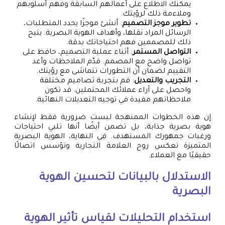
يمكنك الاطلاع على أعمالهم السابقة وفهم أسلوبهم
وملاءمة ذلك لرؤيتك.
تطوير موجز التصميم
: أنشئ موجزًا يحدد المتطلبات،
الرسائل المراد نقلها، وأهداف الهوية البصرية. يتيح
ذلك للمصممين فهم احتياجاتك بدقة.
التواصل المستمر
: أثناء عملية التصميم، حافظ على
تواصل واضح مع المصمم. قدّم الملاحظات وأعد
التقييم لضمان أن التطورات تتماشى مع رؤيتك.
التجريب والتعديل
: قم بتجربة تصاميم مختلفة
واحصل على آراء عملائك المحتملين. قد تكون
ملاحظاتهم مفيدة في توجيه التعديلات النهائية.
إن هذه الخطوات الممنهجة ليست ضرورية فقط لإنشاء
هوية بصرية جذابة، بل تضمن أيضًا أنها تلبي احتياجات
ورغبات جمهورك المستهدف. في النهاية، الهوية البصرية
المتميزة تعكس روح العلامة التجارية وتؤسس اتصالًا
حقيقيًا مع العملاء.
الاستدلال بالبيانات لتحسين الهوية
البصرية
استخدام التحليلات لقياس تأثير الهوية