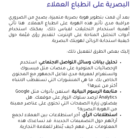
البصرية على انطباع العملاء
بعد أن قمت بتطوير هوية بصرية متميزة، يصبح من الضروري
مراقبة مدى تأثير هذه الهوية على انطباع العملاء. هنا تأتي
أهمية استخدام التحليلات لقياس ذلك. يمكنك استخدام
أدوات التحليل المتاحة على الإنترنت لتقديم رؤى قيّمة حول
كيفية استجابة الزبائن لهويتك البصرية.
إليك بعض الطرق لتفعيل ذلك:
تحليل بيانات وسائل التواصل الاجتماعي
: استخدم
الإحصائيات المتوفرة على منصات مثل فيسبوك
وانستغرام لمعرفة مدى تفاعل الجمهور مع المحتوى
الخاص بك. ما هي المنشورات التي تستقطب الانتباه
أكثر من غيرها؟
متابعة الرسوم البيانية
: استعن بأدوات مثل Google
Analytics لرصد سلوك الزوار على موقعك. هل
يفضلون زيارة الصفحات التي تحتوى على عناصر معينة
من الهوية البصرية؟
استطلاعات الرأي
: أجرِ استطلاعات بين العملاء لجمع
آرائهم حول التصميمات الجديدة. قد تساعدك هذه
المعلومات على فهم كيف يُنظر للعلامة التجارية.