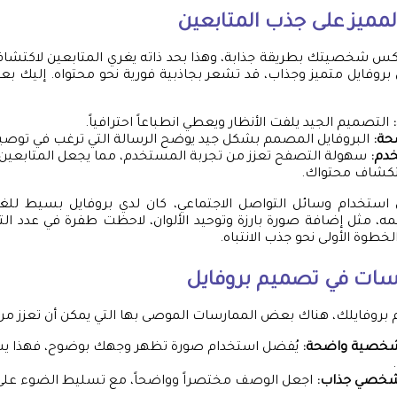
لمميز على جذب المتابعين
كس شخصيتك بطريقة جذابة، وهذا بحد ذاته يغري المتابعين لاكتشاف 
ى بروفايل متميز وجذاب، قد تشعر بجاذبية فورية نحو محتواه. إليك بع
التصميم الجيد يلفت الأنظار ويعطي انطباعاً احترافياً.
حة:
البروفايل المصمم بشكل جيد يوضح الرسالة التي ترغب في توصي
دم:
سهولة التصفح تعزز من تجربة المستخدم، مما يجعل المتابعين 
كشاف محتواك.
 استخدام وسائل التواصل الاجتماعي، كان لدي بروفايل بسيط للغاي
ه، مثل إضافة صورة بارزة وتوحيد الألوان، لاحظت طفرة في عدد الت
الخطوة الأولى نحو جذب الانتباه.
سات في
تصميم بروفايل
بروفايلك، هناك بعض الممارسات الموصى بها التي يمكن أن تعزز من 
 شخصية واضحة:
يُفضل استخدام صورة تظهر وجهك بوضوح، فهذا يس
شخصي جذاب:
اجعل الوصف مختصراً وواضحاً، مع تسليط الضوء على