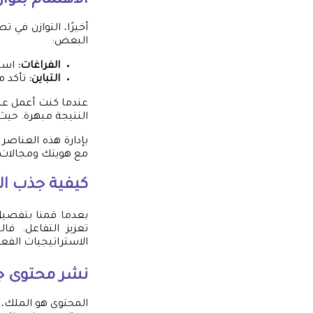
الاهتمام بتوا
أخيرًا، التوازن في
البعض:
الفراغات:
استخ
التباين:
تأكد م
عندما كنت أعمل عل
النتيجة مبهرة. حي
بإدارة هذه العناص
مع هويتك ومجالات 
كيفية جذب ال
بعدما قمنا بتفصيل 
تعزيز التفاعل. 
الاستراتيجيات الفعا
نشر محتوى ج
المحتوى هو الملك، 