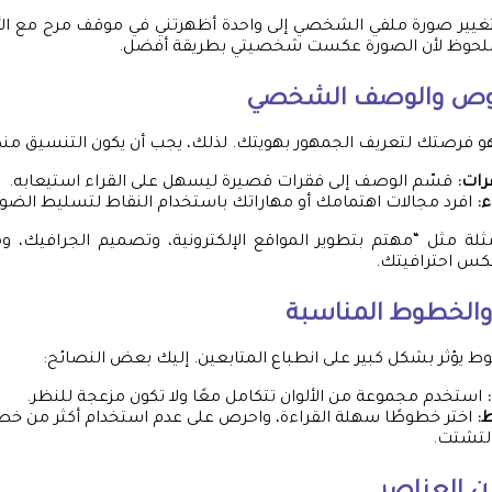
تغيير صورة ملفي الشخصي إلى واحدة أظهرتني في موقف مرح مع ال
 ملحوظ لأن الصورة عكست شخصيتي بطريقة أفضل.
وص والوصف الشخصي
رصتك لتعريف الجمهور بهويتك. لذلك، يجب أن يكون التنسيق منظمًا
رات:
قسّم الوصف إلى فقرات قصيرة ليسهل على القراء استيعابه.
:
افرد مجالات اهتمامك أو مهاراتك باستخدام النقاط لتسليط الضوء
لة مثل “مهتم بتطوير المواقع الإلكترونية، وتصميم الجرافيك، وم
كس احترافيتك.
ن والخطوط المناسبة
طوط يؤثر بشكل كبير على انطباع المتابعين. إليك بعض النصائح:
استخدم مجموعة من الألوان تتكامل معًا ولا تكون مزعجة للنظر.
:
اختر خطوطًا سهلة القراءة، واحرص على عدم استخدام أكثر من خ
لتشتت.