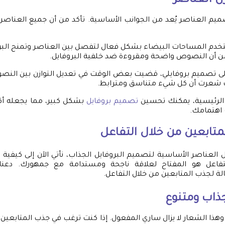
زن العناصر
 تصميم العناصر يُعد من الجوانب الأساسية. تأكد من أن جميع العناص
دم المساحات البيضاء بشكل فعال لتفصل بين العناصر وتمنح البروف
ن أن النصوص واضحة ومقروءة ضد خلفية البروفايل.
ى تصميم بروفايلي، قضيت بعض الوقت في تعديل التوازن بين النص
ث شعرت أن كل شيء متناسق ومترابط.
ر الرئيسية، يمكنك تحسين
تصميم بروفايل
بشكل كبير، مما يجعله أكث
اهتمامك.
متابعين من خلال التفاعل
العناصر الأساسية لتصميم البروفايل الجذاب، نأتي الآن إلى كيفية 
فالتفاعل هو المفتاح لعلاقة ناجحة ومستدامة مع جمهورك. د
لة لجذب المتابعين من خلال التفاعل.
ذاب ومتنوع
وهذا الشعار لا يزال ساري المفعول. إذا كنت ترغب في جذب المتابعين،