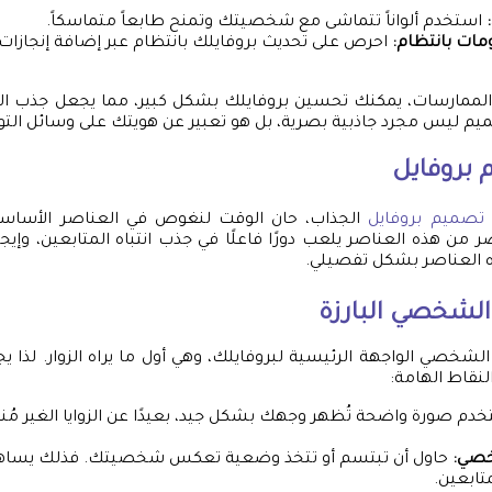
استخدم ألواناً تتماشى مع شخصيتك وتمنح طابعاً متماسكاً.
مات بانتظام:
احرص على تحديث بروفايلك بانتظام عبر إضافة إنجازات ج
الممارسات، يمكنك تحسين بروفايلك بشكل كبير، مما يجعل جذب المت
صميم ليس مجرد جاذبية بصرية، بل هو تعبير عن هويتك على وسائل التو
بروفايل
تصميم بروفايل
الجذاب، حان الوقت لنغوص في العناصر الأساسي
من هذه العناصر يلعب دورًا فاعلًا في جذب انتباه المتابعين، وإيج
 العناصر بشكل تفصيلي.
لشخصي البارزة
لشخصي الواجهة الرئيسية لبروفايلك، وهي أول ما يراه الزوار. لذا ي
لنقاط الهامة:
دم صورة واضحة تُظهر وجهك بشكل جيد، بعيدًا عن الزوايا الغير مُنا
خصي:
حاول أن تبتسم أو تتخذ وضعية تعكس شخصيتك. فذلك يساهم
تابعين.