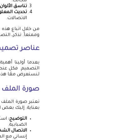
مجالك.
تناسق الألوان:
تحديث المعلو
الاتصالات.
من خلال اتباع هذه 
وممتعاً. تذكر، الت
عناصر
تصميم 
بعدما أولينا أهمية
التصميم. فكل عنصر 
لنستعرض معًا هذه
صورة الملف ا
تعتبر صورة الملف ا
بعناية. إليك بعض ا
التوضيح:
استخ
الضبابية.
الاتصال الش
إنساني مع الم