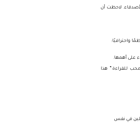
أصدقاء. لاحظت أن
 واحترافيًا:
 على أهمها.
حب للقراءة.” هذا
طين في نفس