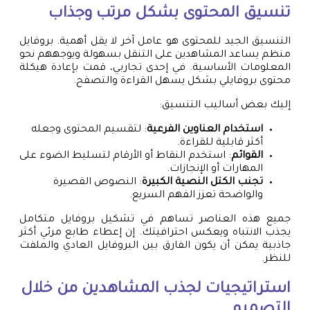
تنسيق المحتوى بشكل مرتب وجذاب
التنسيق الجيد للمحتوى هو عامل آخر لا يقل أهمية. بروفايل
منظم يساعد المشاهدين على التنقل بسهولة ويوجههم نحو
المعلومات الأساسية. في إحدى تجاربي، قمت بإعادة هيكلة
محتوى بروفايلي بشكل يسهل القراءة والتصفح.
إليك بعض أساليب التنسيق:
استخدام العناوين الفرعية
: لتقسيم المحتوى وجعله
أكثر قابلية للقراءة.
القوائم
: استخدم النقاط أو الأرقام لتسليط الضوء على
المهارات أو الإنجازات.
تجنب الكتل النصية الكبيرة
: النصوص القصيرة
والواضحة تعزز الفهم السريع.
جميع هذه العناصر تساهم في تشكيل بروفايل متكامل
يجذب الانتباه ويعكس احترافيتك. إن إعطاء طابع مرئي أكثر
جاذبية يمكن أن يكون الفارق بين البروفايل العادي والملفت
للنظر.
استراتيجيات لجذب المشاهدين من خلال
التصميم