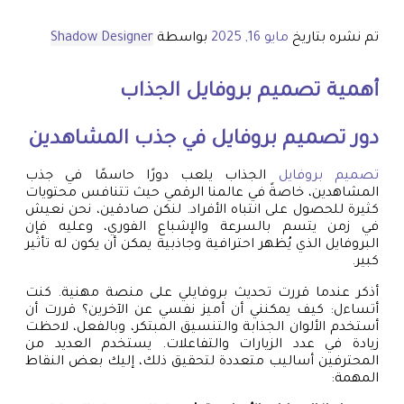
تم نشره بتاريخ
مايو 16, 2025
بواسطة
Shadow Designer
أهمية
تصميم بروفايل
الجذاب
دور
تصميم بروفايل
في جذب المشاهدين
تصميم بروفايل
الجذاب يلعب دورًا حاسمًا في جذب
المشاهدين، خاصةً في عالمنا الرقمي حيث تتنافس محتويات
كثيرة للحصول على انتباه الأفراد. لنكن صادقين، نحن نعيش
في زمن يتسم بالسرعة والإشباع الفوري، وعليه فإن
البروفايل الذي يُظهر احترافية وجاذبية يمكن أن يكون له تأثير
كبير.
أذكر عندما قررت تحديث بروفايلي على منصة مهنية. كنت
أتساءل: كيف يمكنني أن أميز نفسي عن الآخرين؟ قررت أن
أستخدم الألوان الجذابة والتنسيق المبتكر، وبالفعل، لاحظت
زيادة في عدد الزيارات والتفاعلات. يستخدم العديد من
المحترفين أساليب متعددة لتحقيق ذلك، إليك بعض النقاط
المهمة: