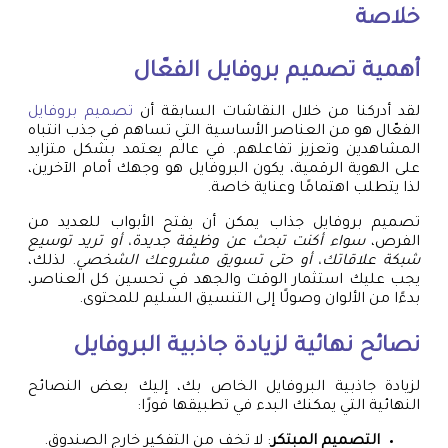
خلاصة
أهمية
تصميم بروفايل
الفعّال
لقد أدركنا من خلال النقاشات السابقة أن
تصميم بروفايل
الفعّال هو من العناصر الأساسية التي تساهم في جذب انتباه
المشاهدين وتعزيز تفاعلهم. في عالم يعتمد بشكل متزايد
على الهوية الرقمية، يكون البروفايل هو وجهك أمام الآخرين،
لذا يتطلب اهتمامًا وعناية خاصة.
تصميم بروفايل جذاب يمكن أن يفتح الأبواب للعديد من
الفرص،
سواء أكنت تبحث عن وظيفة جديدة، أو تريد توسيع
شبكة علاقاتك، أو حتى تسويق مشروعك الشخصي
. لذلك،
يجب عليك استثمار الوقت والجهد في تحسين كل العناصر،
بدءًا من الألوان وصولًا إلى التنسيق السليم للمحتوى.
نصائح نهائية لزيادة جاذبية البروفايل
لزيادة جاذبية البروفايل الخاص بك، إليك بعض النصائح
النهائية التي يمكنك البدء في تطبيقها فورًا:
التصميم المبتكر
: لا تخف من التفكير خارج الصندوق.