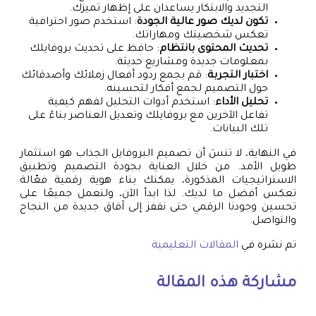
التجديد والابتكار يساعدان على إظهار تميزك.
تكون لديك صور عالية الجودة
: استخدم صور احترافية
تعكس شخصيتك ومهاراتك.
تحديث المحتوى بانتظام
: حافظ على تحديث بروفايلك
بمعلومات جديدة ومشاريع حديثة.
اختبار التجربة
: قم بجمع ردود أفعال زملائك وأصدقائك
حول التصميم لجمع أفكار لتحسينه.
تحليل الأداء
: استخدم أدوات التحليل لفهم كيفية
تفاعل الآخرين مع بروفايلك وتعديل العناصر بناءً على
تلك البيانات.
في النهاية، لا تنسَ أن تصميم البروفايل الجذاب هو استثمار
طويل الأمد. من خلال العناية بجودة التصميم وتطبيق
الاستراتيجيات المذكورة، يمكنك بناء هوية رقمية فعّالة
تعكس أفضل ما لديك. لذا ابدأ الآن، ولنعمل جميعًا على
تحسين وجودنا الرقمي حتى نقفز إلى آفاق جديدة من النجاح
والتواصل.
تم نشره في
المقالات التعليمية
مشاركة هذه المقالة