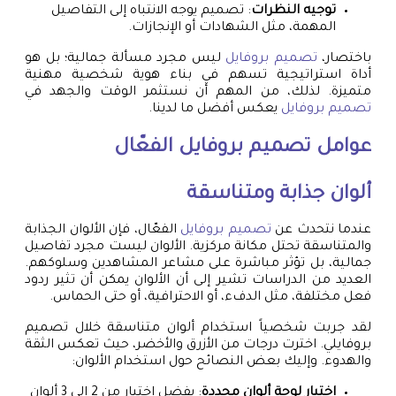
توجيه النظرات
: تصميم يوجه الانتباه إلى التفاصيل
المهمة، مثل الشهادات أو الإنجازات.
باختصار،
تصميم بروفايل
ليس مجرد مسألة جمالية؛ بل هو
أداة استراتيجية تسهم في بناء هوية شخصية مهنية
متميزة. لذلك، من المهم أن نستثمر الوقت والجهد في
تصميم بروفايل
يعكس أفضل ما لدينا.
عوامل
تصميم بروفايل
الفعّال
ألوان جذابة ومتناسقة
عندما نتحدث عن
تصميم بروفايل
الفعّال، فإن الألوان الجذابة
والمتناسقة تحتل مكانة مركزية. الألوان ليست مجرد تفاصيل
جمالية، بل تؤثر مباشرة على مشاعر المشاهدين وسلوكهم.
العديد من الدراسات تشير إلى أن الألوان يمكن أن تثير ردود
فعل مختلفة، مثل الدفء، أو الاحترافية، أو حتى الحماس.
لقد جربت شخصياً استخدام ألوان متناسقة خلال تصميم
بروفايلي. اخترت درجات من الأزرق والأخضر، حيث تعكس الثقة
والهدوء. وإليك بعض النصائح حول استخدام الألوان:
اختيار لوحة ألوان محددة
: يفضل اختيار من 2 إلى 3 ألوان