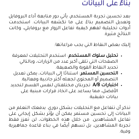
بناءً على البيانات
بعد تحسين تجربة المستخدم، يأتي دور متابعة أداء البروفايل
وتعديل التصميم بناءً على ما تكشفه البيانات. استخدمت
أدوات تحليلية لفهم كيفية تفاعل الزوار مع بروفايلي، وكانت
النتائج مثيرة.
إليك بعض النقاط التي يجب مراعاتها:
تحليل سلوك المستخدم
: استخدم التحليلات لمعرفة
الصفحات التي تلقى أكبر عدد من الزيارات، وبالتالي
تحديد النقاط القوية والضعيفة.
التحسين المستمر
: استنادًا إلى البيانات، يمكن تعديل
التصميم أو المحتوى لجعله أكثر جاذبية وفعالية.
اختبارات A/B
: تجربتان مختلفتان لنفس القسم لتحديد
الأفضل، مما يساعد على اتخاذ قرارات مبنية على
بيانات حقيقية.
تذكر أن تتفاعل مع التحليلات بشكل دوري. يدفعك التعلم من
البيانات إلى تحسين مستمر يمكن أن يؤثر بشكل إيجابي على
تفاعل المشاهدين. من خلال هذه الخطوات، لن تعزز فقط
تجربة المشاهدين، بل تسهم أيضًا في بناء قاعدة جماهيرية
وفية.