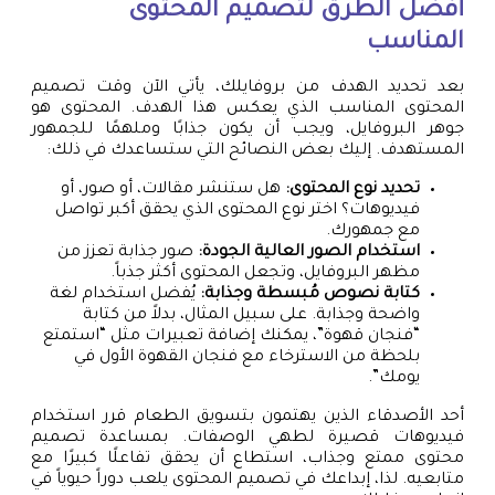
أفضل الطرق لتصميم المحتوى
المناسب
بعد تحديد الهدف من بروفايلك، يأتي الآن وقت تصميم
المحتوى المناسب الذي يعكس هذا الهدف. المحتوى هو
جوهر البروفايل، ويجب أن يكون جذابًا وملهمًا للجمهور
المستهدف. إليك بعض النصائح التي ستساعدك في ذلك:
تحديد نوع المحتوى:
هل ستنشر مقالات، أو صور، أو
فيديوهات؟ اختر نوع المحتوى الذي يحقق أكبر تواصل
مع جمهورك.
استخدام الصور العالية الجودة:
صور جذابة تعزز من
مظهر البروفايل، وتجعل المحتوى أكثر جذباً.
كتابة نصوص مُبسطة وجذابة:
يُفضل استخدام لغة
واضحة وجذابة. على سبيل المثال، بدلاً من كتابة
“فنجان قهوة”، يمكنك إضافة تعبيرات مثل “استمتع
بلحظة من الاسترخاء مع فنجان القهوة الأول في
يومك”.
أحد الأصدقاء الذين يهتمون بتسويق الطعام قرر استخدام
فيديوهات قصيرة لطهي الوصفات. بمساعدة تصميم
محتوى ممتع وجذاب، استطاع أن يحقق تفاعلًا كبيرًا مع
متابعيه. لذا، إبداعك في تصميم المحتوى يلعب دوراً حيوياً في