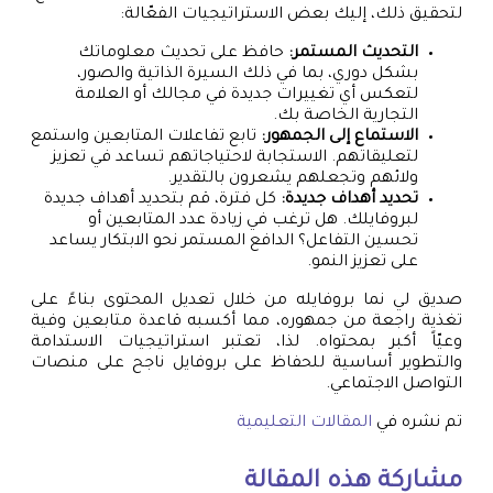
لتحقيق ذلك، إليك بعض الاستراتيجيات الفعّالة:
التحديث المستمر:
حافظ على تحديث معلوماتك
بشكل دوري، بما في ذلك السيرة الذاتية والصور،
لتعكس أي تغييرات جديدة في مجالك أو العلامة
التجارية الخاصة بك.
الاستماع إلى الجمهور:
تابع تفاعلات المتابعين واستمع
لتعليقاتهم. الاستجابة لاحتياجاتهم تساعد في تعزيز
ولائهم وتجعلهم يشعرون بالتقدير.
تحديد أهداف جديدة:
كل فترة، قم بتحديد أهداف جديدة
لبروفايلك. هل ترغب في زيادة عدد المتابعين أو
تحسين التفاعل؟ الدافع المستمر نحو الابتكار يساعد
على تعزيز النمو.
صديق لي نما بروفايله من خلال تعديل المحتوى بناءً على
تغذية راجعة من جمهوره، مما أكسبه قاعدة متابعين وفية
وعيّاً أكبر بمحتواه. لذا، تعتبر استراتيجيات الاستدامة
والتطوير أساسية للحفاظ على بروفايل ناجح على منصات
التواصل الاجتماعي.
تم نشره في
المقالات التعليمية
مشاركة هذه المقالة