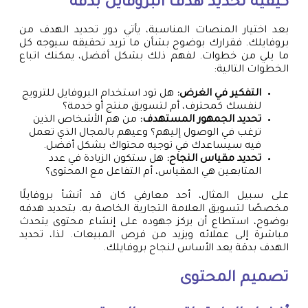
كيفية تحديد هدف البروفايل بدقة
بعد اختيار المنصات المناسبة، يأتي دور تحديد الهدف من
بروفايلك. فقرارك بوضوح بشأن ما تريد تحقيقه سيوجه كل
ما يلي من خطوات. لفهم ذلك بشكل أفضل، يمكنك اتباع
الخطوات التالية:
التفكير في الغرض:
هل تود استخدام البروفايل للترويج
لنفسك كمحترف، أم لتسويق منتج أو خدمة؟
تحديد الجمهور المستهدف:
من هم الأشخاص الذين
ترغب في الوصول إليهم؟ وعيهم بالمجال الذي تعمل
فيه سيساعدك في توجيه محتواك بشكل أفضل.
تحديد مقياس النجاح:
هل ستكون الزيادة في عدد
المتابعين هي المقياس، أم التفاعل مع المحتوى؟
على سبيل المثال، أحد معارفي كان قد أنشأ بروفايلًا
مخصصًا لتسويق العلامة التجارية الخاصة به. بتحديد هدفه
بوضوح، استطاع أن يركز جهوده على إنشاء محتوى يتحدث
مباشرة إلى عملائه ويزيد من فرص المبيعات. لذا، تحديد
الهدف بدقة يعد الأساس لنجاح بروفايلك.
تصميم المحتوى