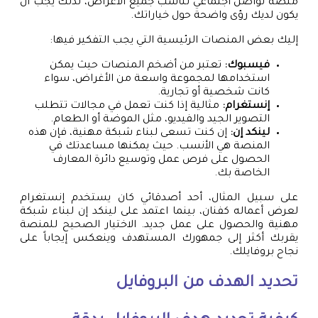
منصة تواصل اجتماعي تناسب جميع الأغراض، لذلك يجب أن
يكون لديك رؤى واضحة حول خياراتك.
إليك بعض المنصات الرئيسية التي يجب التفكير فيها:
فيسبوك:
تعتبر من أضخم المنصات حيث يمكن
استخدامها لمجموعة واسعة من الأغراض، سواء
كانت شخصية أو تجارية.
إنستغرام:
مثالية إذا كنت تعمل في مجالات تتطلب
التصوير الجيد والفيديو، مثل الموضة أو الطعام.
لينكد إن:
إن كنت تسعى لبناء شبكة مهنية، فإن هذه
المنصة هي الأنسب. حيث يمكنها مساعدتك في
الحصول على فرص عمل وتوسيع دائرة المعارف
الخاصة بك.
على سبيل المثال، أحد أصدقائي كان يستخدم إنستغرام
لعرض أعماله كفنان، بينما اعتمد على لينكد إن لبناء شبكة
مهنية والحصول على عمل جديد. الاختيار الصحيح للمنصة
يقربك أكثر إلى جمهورك المستهدف وينعكس إيجاباً على
نجاح بروفايلك.
تحديد الهدف من البروفايل