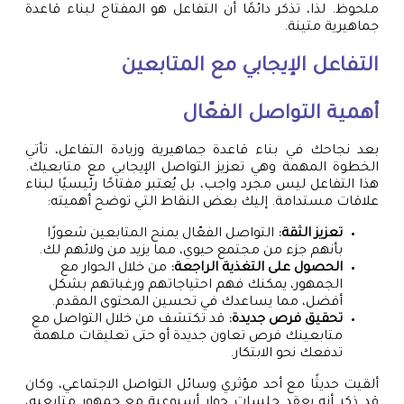
ملحوظ. لذا، تذكر دائمًا أن التفاعل هو المفتاح لبناء قاعدة
جماهيرية متينة.
التفاعل الإيجابي مع المتابعين
أهمية التواصل الفعّال
بعد نجاحك في بناء قاعدة جماهيرية وزيادة التفاعل، تأتي
الخطوة المهمة وهي تعزيز التواصل الإيجابي مع متابعيك.
هذا التفاعل ليس مجرد واجب، بل يُعتبر مفتاحًا رئيسيًا لبناء
علاقات مستدامة. إليك بعض النقاط التي توضح أهميته:
تعزيز الثقة:
التواصل الفعّال يمنح المتابعين شعورًا
بأنهم جزء من مجتمع حيوي، مما يزيد من ولائهم لك.
الحصول على التغذية الراجعة:
من خلال الحوار مع
الجمهور، يمكنك فهم احتياجاتهم ورغباتهم بشكل
أفضل، مما يساعدك في تحسين المحتوى المقدم.
تحقيق فرص جديدة:
قد تكتشف من خلال التواصل مع
متابعينك فرص تعاون جديدة أو حتى تعليقات ملهمة
تدفعك نحو الابتكار.
ألقيت حديثًا مع أحد مؤثري وسائل التواصل الاجتماعي، وكان
قد ذكر أنه يعقد جلسات حوار أسبوعية مع جمهور متابعيه،