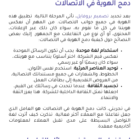
دمج الهوية في الاتصالات
بعد تحديد
تصميم بروفايل
، تأتي المرحلة التالية: تطبيق هذه
الهوية في جميع جوانب الاتصالات. من المهم أن نعكس
هويتنا في كل ما نقوم به، سواء كان ذلك عبر الإعلانات،
المحتوى، أو أي نوع من التفاعلات مع الجمهور. إليك بعض
النصائح حول كيفية دمج الهوية في الاتصالات:
استخدام لغة موحدة
: يجب أن تكون الرسائل الموحدة
تعكس قيم الشركة. اختر أسلوبًا يتناسب مع هويتك،
سواء كان رسميًا أو غير رسمي.
توحيد العناصر المرئية
: استخدم نفس الألوان،
الخطوط، والشعارات في جميع مستنداتك الاتصالية،
من العروض التقديمية إلى بطاقات العمل.
تجسيد الثقافة
: عندما تتحدث في رسائلك عن القيم،
اجعلها تمثل الثقافة الداخلية للشركة. هذا يعزز الثقة
والانتماء.
في تجربتي، كانت دمج الهوية في الاتصالات هو العامل الذي
جعل تفاعلنا مع العملاء أكثر فعالية. تذكرت كيف أثرت لغة
التواصل البسيطة على مدى تقبل العملاء لمعلومات
أكاديمية معقدة.