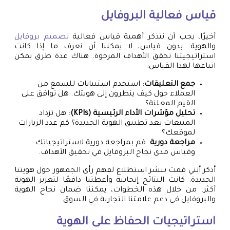
قياس فعالية البروفايل
أخيرًا، يجب أن نتذكر أهمية قياس فعالية
تصميم بروفايل
والهوية. بدون قياس، لا يمكننا أن نعرف ما إذا كانت
استراتيجيتنا تحقق الأهداف المرجوة. هناك عدة طرق يمكن
اتباعها لهذا القياس:
جمع التعليقات
: استخدم استبيانات للسمع من
العملاء حول كيف ينظرون إلى هويتك. هل توافق على
القيم المعلنة؟
تحليل مؤشرات الأداء الرئيسية (KPIs)
: هل تزداد
المبيعات بعد تطبيق الهوية الجديدة؟ كم عدد الزيارات
لموقعك؟
مراجعة دورية
: قم بمراجعة دورية لاستراتيجياتك
وقياس مدى نجاح البروفايل في تحقيق الأهداف.
أذكر أنني قمت بنشر استطلاع لفهم رأي الجمهور حول هويتنا
الجديدة. كانت النتائج إيجابية وأعطتنا دافعًا لتعزيز الهوية
أكثر. من خلال هذه الخطوات، يمكننا ضمان نجاح الهوية
والبروفايل في دعم علامتنا التجارية في السوق.
استراتيجيات الحفاظ على الهوية