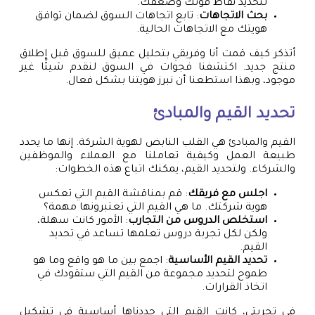
لتحديد نقاط قوتك وضعفك.
بحث الاتجاهات
: تابع اتجاهات السوق لضمان توافق
هويتك مع الاتجاهات الحالية.
أتذكر كيف قمت أنا وفريقي بتحليل عميق للسوق قبل إطلاق
منتج جديد. اكتشفنا فجوات في السوق لنقدم شيئًا غير
موجود، وبهذا استطعنا أن نبرز هويتنا بشكل فعال.
تحديد القيم والمبادئ
القيم والمبادئ هي القلب النابض لهوية الشركة. إنها ما يحدد
طبيعة العمل وكيفية تعاملنا مع العملاء والموظفين
والشركاء. ولتحديد القيم، يمكنك اتباع هذه الخطوات:
اجلس مع فريقك
: قم بمناقشة القيم التي تعكس
هوية شركتك. ما هي القيم التي تعتبرونها مهمة؟
استخلص الدروس من التجارب
: الأمور كانت سهلة،
ولكن لكل تجربة دروس تعلمها تساعد في تحديد
القيم.
تحديد القيم الأساسية
: اجمع بين ما هو واقع وما هو
طموح لتحديد مجموعة من القيم التي ستقودك في
اتخاذ القرارات.
في تجربتي، كانت القيم التي حددناها أساسية في تشكيل