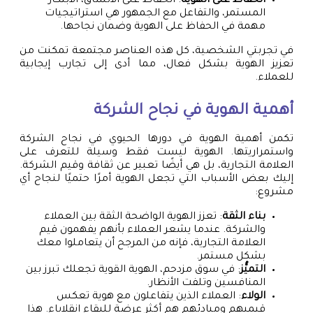
الحفاظ على الهوية
: الحفاظ على الاتساق، الابتكار
المستمر، والتفاعل مع الجمهور هي استراتيجيات
مهمة في الحفاظ على الهوية وضمان نجاحها.
في تجربتي الشخصية، كل هذه العناصر مجتمعة تمكنت من
تعزيز الهوية بشكل فعال، مما أدى إلى تجارب إيجابية
للعملاء.
أهمية الهوية في نجاح الشركة
تكمن أهمية الهوية في دورها الحيوي في نجاح الشركة
واستمراريتها. الهوية ليست فقط وسيلة للتعرف على
العلامة التجارية، بل هي أيضًا تعبير عن ثقافة وقيم الشركة.
إليك بعض الأسباب التي تجعل الهوية أمرًا حتميًا لنجاح أي
مشروع:
بناء الثقة
: تعزز الهوية الواضحة الثقة بين العملاء
والشركة. عندما يشعر العملاء بأنهم يفهمون قيم
العلامة التجارية، فإنه من المرجح أن يتعاملوا معك
بشكل مستمر.
التميُّز
: في سوق مزدحم، الهوية القوية تجعلك تبرز بين
المنافسين وتلفت الأنظار.
الولاء
: العملاء الذين يتفاعلون مع هوية تعكس
قيميهم ومبادئهم هم أكثر عرضة للبقاء انقلاباء. هذا