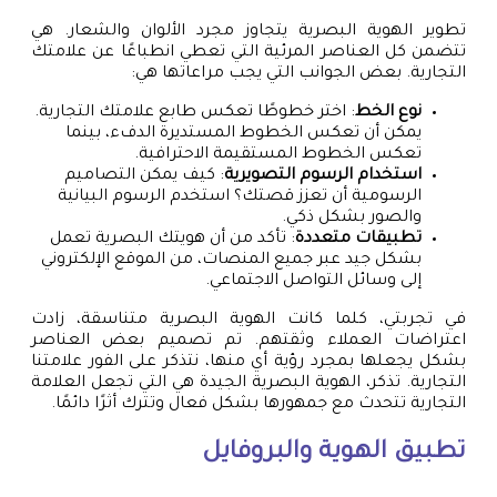
تطوير الهوية البصرية يتجاوز مجرد الألوان والشعار. هي
تتضمن كل العناصر المرئية التي تعطي انطباعًا عن علامتك
التجارية. بعض الجوانب التي يجب مراعاتها هي:
نوع الخط
: اختر خطوطًا تعكس طابع علامتك التجارية.
يمكن أن تعكس الخطوط المستديرة الدفء، بينما
تعكس الخطوط المستقيمة الاحترافية.
استخدام الرسوم التصويرية
: كيف يمكن التصاميم
الرسومية أن تعزز قصتك؟ استخدم الرسوم البيانية
والصور بشكل ذكي.
تطبيقات متعددة
: تأكد من أن هويتك البصرية تعمل
بشكل جيد عبر جميع المنصات، من الموقع الإلكتروني
إلى وسائل التواصل الاجتماعي.
في تجربتي، كلما كانت الهوية البصرية متناسقة، زادت
اعتراضات العملاء وثقتهم. تم تصميم بعض العناصر
بشكل يجعلها بمجرد رؤية أي منها، نتذكر على الفور علامتنا
التجارية. تذكر، الهوية البصرية الجيدة هي التي تجعل العلامة
التجارية تتحدث مع جمهورها بشكل فعال وتترك أثرًا دائمًا.
تطبيق الهوية والبروفايل