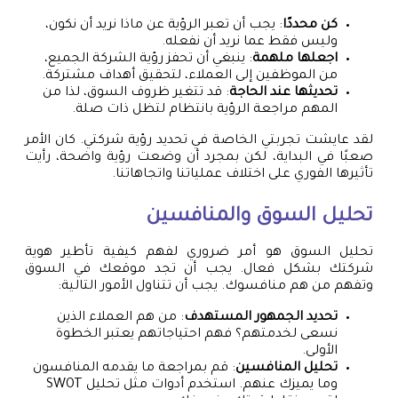
كن محددًا
: يجب أن تعبر الرؤية عن ماذا نريد أن نكون،
وليس فقط عما نريد أن نفعله.
اجعلها ملهمة
: ينبغي أن تحفز رؤية الشركة الجميع،
من الموظفين إلى العملاء، لتحقيق أهداف مشتركة.
تحديثها عند الحاجة
: قد تتغير ظروف السوق، لذا من
المهم مراجعة الرؤية بانتظام لتظل ذات صلة.
لقد عايشت تجربتي الخاصة في تحديد رؤية شركتي. كان الأمر
صعبًا في البداية، لكن بمجرد أن وضعت رؤية واضحة، رأيت
تأثيرها الفوري على اختلاف عملياتنا واتجاهاتنا.
تحليل السوق والمنافسين
تحليل السوق هو أمر ضروري لفهم كيفية تأطير هوية
شركتك بشكل فعال. يجب أن تجد موقعك في السوق
وتفهم من هم منافسوك. يجب أن تتناول الأمور التالية:
تحديد الجمهور المستهدف
: من هم العملاء الذين
نسعى لخدمتهم؟ فهم احتياجاتهم يعتبر الخطوة
الأولى.
تحليل المنافسين
: قم بمراجعة ما يقدمه المنافسون
وما يميزك عنهم. استخدم أدوات مثل تحليل SWOT