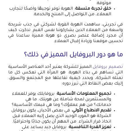
موثوقة.
خلق تجربة متسقة
: الهوية توفر توجيهًا واضحًا لتجارب
العملاء، من التواصل إلى المنتج والخدمة.
في تجربتي، ساهمت الهوية القوية لشركتي في جذب شريحة
واسعة من العملاء الذين يشاركوننا نفس القيم. تذكرت كيف
أن مجرد إضافة عنصر بصري ذو هوية مميزة ساعدنا في
تحسين موقعنا وزيادة إقبال العملاء.
ما هو دور البروفايل المميز في ذلك؟
تصميم بروفايل
المميز للشركة يعتبر أحد العناصر الأساسية
التي تساهم في بناء الهوية. هو المرآة التي تعكس كل ما
تمثله الشركة، ويحدد كيفية تفاعلها مع المجتمع والسوق.
إليك بعض النقاط التي تبرز دوره:
تجميع المعلومات الأساسية
: بروفايلك يوفر للعملاء
والمستثمرين لمحة شاملة عن هويتك. ما هي
خدماتك؟ من هم عملاؤك؟ وما هي قيمك الأساسية؟
تقديم الانطباع الأولي
: في بعض الأحيان، يكون بروفايل
الشركة هو المورد الوحيد الذي يصل إليه العملاء قبل
اتخاذ قرار الشراء. من المهم أن يكون جذابًا واحترافيًا.
تعزيز القدرة التنافسية
: بروفايل جيد يساعد على