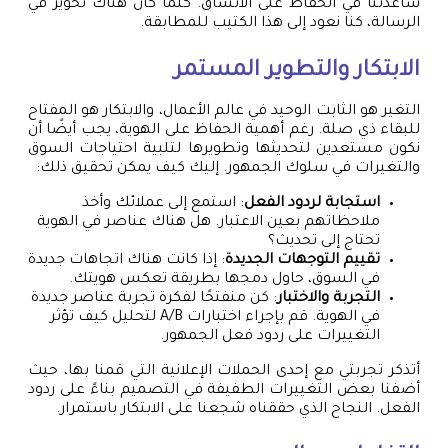
ساعدتنا في الحفاظ على الاتساق. كلما كان هناك تحوير في
الرسالة، كنا نعود إلى هذا الكتيب للمطابقة.
الابتكار والتطوير المستمر
التغير هو الثابت الوحيد في عالم الأعمال، والابتكار هو المفتاح
للبقاء ذي صلة. رغم أهمية الحفاظ على الهوية، يجب أيضًا أن
نكون مستعدين لتحديثها وتطويرها لتلبية احتياجات السوق
والتغيرات في سلوك الجمهور. إليك كيف يمكن تحقيق ذلك:
استجابة لردود الفعل
: استمع إلى عملائك وأخذ
ملاحظاتهم بعين الاعتبار. هل هناك عناصر في الهوية
تحتاج إلى تحديث؟
تقييم التوجهات الجديدة
: إذا كانت هناك اتجاهات جديدة
في السوق، حاول دمجها بطريقة تعكس هويتك.
التجربة والاختبار
: كن منفتحًا لفكرة تجربة عناصر جديدة
في الهوية. قم بإجراء اختبارات A/B لتحليل كيف تؤثر
التغييرات على ردود فعل الجمهور.
أتذكر تجربتي مع إحدى الحملات الإعلانية التي قمنا بها، حيث
أضفنا بعض التغييرات الطفيفة في التصميم بناءً على ردود
الفعل. النجاح الذي حققناه شجعنا على الابتكار باستمرار.