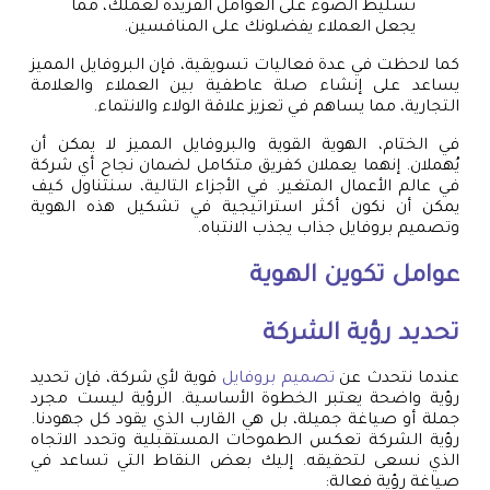
تسليط الضوء على العوامل الفريدة لعملك، ممّا
يجعل العملاء يفضلونك على المنافسين.
كما لاحظت في عدة فعاليات تسويقية، فإن البروفايل المميز
يساعد على إنشاء صلة عاطفية بين العملاء والعلامة
التجارية، مما يساهم في تعزيز علاقة الولاء والانتماء.
في الختام، الهوية القوية والبروفايل المميز لا يمكن أن
يُهملان. إنهما يعملان كفريق متكامل لضمان نجاح أي شركة
في عالم الأعمال المتغير. في الأجزاء التالية، سنتناول كيف
يمكن أن نكون أكثر استراتيجية في تشكيل هذه الهوية
وتصميم بروفايل جذاب يجذب الانتباه.
عوامل تكوين الهوية
تحديد رؤية الشركة
عندما نتحدث عن
تصميم بروفايل
قوية لأي شركة، فإن تحديد
رؤية واضحة يعتبر الخطوة الأساسية. الرؤية ليست مجرد
جملة أو صياغة جميلة، بل هي القارب الذي يقود كل جهودنا.
رؤية الشركة تعكس الطموحات المستقبلية وتحدد الاتجاه
الذي نسعى لتحقيقه. إليك بعض النقاط التي تساعد في
صياغة رؤية فعالة: