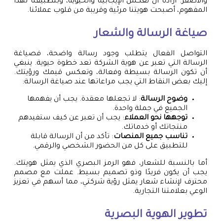
والأصفر. أرادنا أن نعكس الإيجابية والحيوية، وبتطبيقنا لهذا
المفهوم، أصبحت هويتنا مرئية وقريبة من قلوب عملائنا.
صياغة الرسالة والشعار
التواصل الفعال يتطلب وجود رسالة واضحة، فصياغة
الرسالة التي تعبر عن هوية الشركة تعد خطوة حيوية. ينبغي
أن تكون الرسالة بسيطة وفعالة، وتعكس قيمك ورؤيتك.
إليك بعض النقاط التي يجب مراعاتها عند صياغة الرسالة:
وضوح الرسالة
: لا تجعلها معقدة. يجب أن يفهمها
الجميع في جملة واحدة.
توجهها نحو العملاء
: يجب أن تعبر عن كيف ستفيدهم
منتجاتك أو خدماتك.
تناسب جميع المنصات
: تأكد من أن الرسالة قابلة
للتطبيق على كل من الحضور الشخصي والرقمي.
أما بالنسبة للشعار، فهو الرمز البصري الذي يمثل هويتك.
يجب أن يكون فريدًا وذو تصميم بسيط. عملت مع مصمم
محترف لإنشاء شعار يمثل رؤية شركتي، مما أسهم في تعزيز
الوعي بعلامتنا التجارية.
تطوير الهوية البصرية