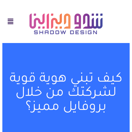
كيف تبني هوية قوية
لشركتك من خلال
بروفايل مميز؟