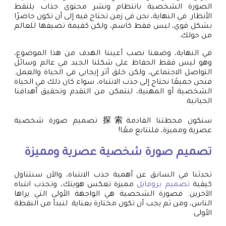
الصورة الشخصية بانتظام ونشر محتوى جذاب يلتقط
الأنظار. في النهاية، نحن في زمن تحتاج فيه إلى أن تكون حاضرًا
بشكل قوي، ليس فقط كاسم، ولكن كقيمة تضيفها للعالم
من حولك.
في النهاية، وضعنا نصب أعيننا الهدف من هذا الموضوع،
وهو ليس فقط الحفاظ على شكلنا الجيد في عالم وسائل
التواصل الاجتماعي، ولكن خلق أثر إيجابي في الحياة والعمل.
فنحن جميعًا نحتاج إلى جذب الانتباه، سواء كان ذلك في الحياة
الشخصية أو المهنية، لنتمكن من التقدم وتحقيق أهدافنا
الحياتية.
ستكون محطتنا القادمة探索 تصميم صورة شخصية
عصرية ومميزة، فلنتابع معًا!
تصميم صورة شخصية عصرية ومميزة
تحدثنا في السابق عن أهمية جذب الانتباه، والآن سنتناول
كيفية
تصميم بروفايل
مميزة تعكس هويتك، وتجذب انتباه
الآخرين. فصورة الشخصية هي الواجهة الأولى التي يراها
الناس، ومن ثم يجب أن تكون مختارة بعناية. لنبدأ من النقطة
الأولى.