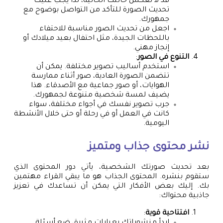
قد لا تعكس حالتك الحالية، لذا يجب عليك
تحديث الصورة للتأكد من التواصل بوضوح مع
جمهورك.
اجعل من تحديث الصور مناسبة للاحتفاء
باللحظات الجيدة، مثل احتفال بعيد ميلادك أو
إنجاز مهني.
التنوع في الصور
:
استخدم أساليب تصوير مختلفة. يمكن أن
تتضمن الصورة العادية، صور أثناء ممارسة
الهوايات، أو صور جماعية مع الأصدقاء. هذا
يضيف لمسة شخصية متنوعة لجمهورك.
جرب تصوير نفسك في أجواء مختلفة، سواء
كانت في العمل أو في رحلة أو حتى خلال الأنشطة
اليومية.
نشر محتوى جذاب ومتميز
بعد تحديث صورتك الشخصية، يأتي دور المحتوى الذي
ستقوم بنشره. المحتوى الجذاب هو ما يبقي القراء مهتمين
بك. إليك بعض الأفكار التي يمكن أن تساعدك في تعزيز
جاذبية محتواك:
افتتاحية قوية
:
ابدأ منشوراتك بعبارات مثيرة، ضع أسئلة