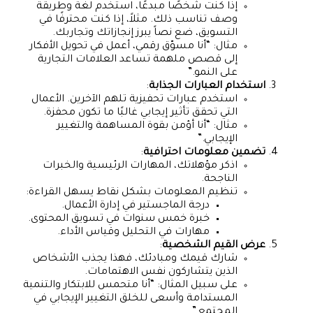
إذا كنت شخصًا مبدعًا، استخدم لغة وطريقة
وصف تناسب ذلك. مثلاً، إذا كنت محترفًا في
التسويق، ضع نصاً يبرز إنجازاتك وتجاربك.
مثال: “أنا مسوّق رقمي، أعمل في تحويل الأفكار
إلى قصص ملهمة تساعد العلامات التجارية
على النمو.”
استخدام العبارات الجذابة
:
استخدم عبارات تحفيزية تلهم الآخرين. الأعمال
التي تحقق تأثير إيجابي غالبًا ما تكون محفزة.
مثال: “أنا أؤمن بقوة المساهمة والتغيير
الإيجابي.”
تضمين معلومات احترافية
:
اذكر مؤهلاتك، المهارات الرئيسية والخبرات
الناجحة.
تنظيم المعلومات بشكل نقاط يسهل القراءة:
درجة الماجستير في إدارة الأعمال.
خبرة خمس سنوات في تسويق المحتوى.
مهارات في التحليل وقياس الأداء.
عرض القيم الشخصية
:
شارك قيمك ومبادئك، فهذا يجذب الأشخاص
الذين يتشاركون نفس الاهتمامات.
على سبيل المثال: “أنا متحمس للابتكار والتنمية
المستدامة وأسعى للخلق التغيير الإيجابي في
المجتمع.”