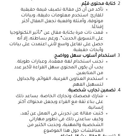
كتابة محتوى قيّم
:
تأكد من أن كل مقالة تضيف قيمة حقيقية
للقارئ. استخدم معلومات دقيقة، وبيانات
موثوقة، وأمثلة واقعية تجعل المقال أكثر
إقناعًا.
قمت ذات مرة بكتابة مقال عن “تأثير التكنولوجيا
على التسويق الحديث”، ورغم بساطته، إلا أنه
حصل على تفاعل واسع لأنني اعتمدت على بيانات
وأبحاث حقيقية.
استخدام أسلوب سهل وواضح
:
تجنب استخدام لغة معقدة، وعبارات طويلة.
يجب أن يكون المحتوى سهل القراءة لأكبر عدد
من المتابعين.
استخدم العناوين الفرعية، القوائم، والجداول
لتسهيل الفهم.
تضمين تجارب شخصية
:
شارك قصصك وتجارك الخاصة. يساعد ذلك
على بناء ثقة مع القراء ويجعل محتواك أكثر
إنسانية.
كتبت مقالة عن تجربتي في العمل عن بُعد،
وكيف ساعدني ذلك في تطوير مهاراتي
الشخصية والمهنية، وجذبت الكثير من
المناقشات حول هذا الموضوع.