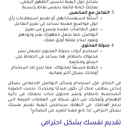
نصائح حول كيفية تحسين الظهور الرقمي،
يمكنك كتابة قائمة بخمس نقاط رئيسية.
التفاعل مع المتابعين
:
أسئلة لاستفساراتهم، أو تقديم استطلاعات رأي
حول مواضيع معينة تساعد في تعزيز التفاعل.
جعل النقاشات مفيدة ويسرع من تعزيز
التواصل، مما يجعل جمهورك يقدر وجودهم
ويعود لبناء علاقة أوثق معك.
جدولة المحتوى
:
استخدم أدوات جدولة المحتوى لضمان نشر
محتواك بانتظام. هذا يساعد في الحفاظ على
اتساق ومتابعة.
خطط مسبقًا لمحتواك، مما يتيح لك استخدام
أوقاتك بشكل أكثر فعالية.
في الختام، فإن استخدام وسائل التواصل الاجتماعي بشكل
إبداعي يتطلب منك أن تكون مبدعًا ومتجددًا. تحديث الصورة
الشخصية بانتظام ونشر محتوى جذاب يجعلك في دائرة
الاهتمام ويُمكنك من خلق شبكة من العلاقات القيمة التي
تدعم أهدافك. في النهاية، سنناقش كيفية تقديم نفسك
بشكل احترافي، لذا تابع معنا للمزيد من النصائح!
تقديم نفسك بشكل احترافي