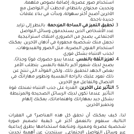
استخدام صور عصرية، إضافة نصوص ملهمة،
وتحديث محتواي بانتظام، لاحظت أن التواصل مع
الآخرين أصبح أكثر سهولة، وبدأت في بناء علاقات
جديدة ناجحة.
تحقيق التميز في الساحة المزدحمة
: بالنظر إلى تزايد
عدد الأشخاص الذين يستخدمون وسائل التواصل
الاجتماعي، يصبح من الضروري امتلاك استراتيجية
تجعل منك شخصية محفورة في أذهان الآخرين. يمكنك
استخدام الفنون البصرية، مثل الصور والفيديوهات،
لجذب الانتباه بشكل فوري.
تعزيز الثقة بالنفس
: عندما يبدو حضورك قويًا وجذابًا،
يصبح لديك شعور أكبر بالثقة بالنفس. يتطلب الأمر
بعض الجهد لتحقيق ذلك، ولكن الفوائد التي تنتج عن
ذلك تعود عليك بالراحة النفسية وتطوير مهاراتك في
الاتصال والتفاعل مع الآخرين.
التأثير على الآخرين
: القدرة على جذب الانتباه تمنحك قوة
التأثير. عندما تكون لديك الرسائل الصحيحة والمرتبطة
بشكل جيد بمهاراتك واهتماماتك، يمكنك إلهام
وتحفيز الآخرين.
لذا، كيف يمكنك أن تحقق كل هذه العناصر؟ في الفقرات
التالية، سنقوم بالتعمق أكثر في كيفية تصميم صورة
شخصية عصرية ومميزة، ومتابعة استخدامها بطرق إبداعية
عبر وسائل التواصل الاجتماعي. سنتحدث عن أهمية تحديث