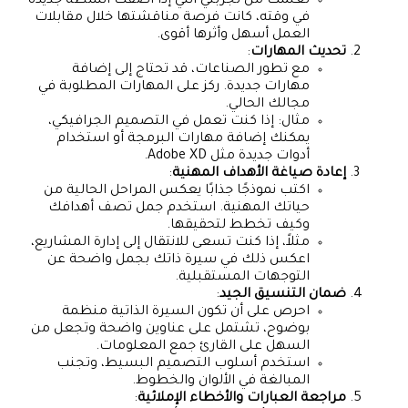
تعلمت من تجربتي أنني إذا أضفت انشطة جديدة
في وقته، كانت فرصة مناقشتها خلال مقابلات
العمل أسهل وأثرها أقوى.
تحديث المهارات
:
مع تطور الصناعات، قد تحتاج إلى إضافة
مهارات جديدة. ركز على المهارات المطلوبة في
مجالك الحالي.
مثال: إذا كنت تعمل في التصميم الجرافيكي،
يمكنك إضافة مهارات البرمجة أو استخدام
أدوات جديدة مثل Adobe XD.
إعادة صياغة الأهداف المهنية
:
اكتب نموذجًا جذابًا يعكس المراحل الحالية من
حياتك المهنية. استخدم جمل تصف أهدافك
وكيف تخطط لتحقيقها.
مثلاً، إذا كنت تسعى للانتقال إلى إدارة المشاريع،
اعكس ذلك في سيرة ذاتك بجمل واضحة عن
التوجهات المستقبلية.
ضمان التنسيق الجيد
:
احرص على أن تكون السيرة الذاتية منظمة
بوضوح، تشتمل على عناوين واضحة وتجعل من
السهل على القارئ جمع المعلومات.
استخدم أسلوب التصميم البسيط، وتجنب
المبالغة في الألوان والخطوط.
مراجعة العبارات والأخطاء الإملائية
: