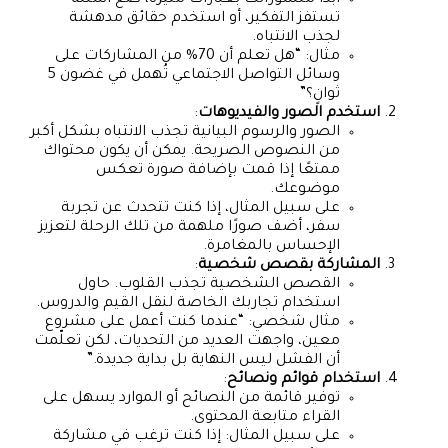
تستفز التفكير، أو استخدم حقائق مدهشة
لجذب الانتباه.
مثال: “هل تعلم أن 70% من المشاركات على
وسائل التواصل الاجتماعي تُهمل في غضون 5
ثوانٍ؟”
استخدم الصور والفيديوهات
:
الصور والرسوم البيانية تجذب الانتباه بشكل أكبر
من النصوص الصريحة. يمكن أن يكون محتواك
ممتعًا إذا قمت بإضافة صورة تعكس
موضوعك.
على سبيل المثال، إذا كنت تتحدث عن تجربة
سفر، أضف صورًا ملهمة من تلك الرحلة لتعزيز
الإحساس بالمغامرة.
المشاركة بقصص شخصية
:
القصص الشخصية تجذب القلوب. حاول
استخدام تجاربك الخاصة لنقل القيم والدروس.
مثال شخصي: “عندما كنت أعمل على مشروع
معين، واجهت العديد من التحديات، لكن تعلّمت
أن الفشل ليس النهاية بل بداية جديدة.”
استخدام قوائم ونصائح
:
توفير قائمة من النصائح أو الموارد يسهل على
القراء متابعة المحتوى.
على سبيل المثال: إذا كنت ترغب في مشاركة