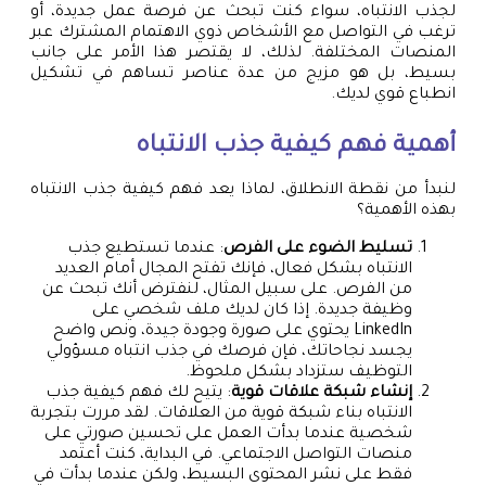
لجذب الانتباه، سواء كنت تبحث عن فرصة عمل جديدة، أو
ترغب في التواصل مع الأشخاص ذوي الاهتمام المشترك عبر
المنصات المختلفة. لذلك، لا يقتصر هذا الأمر على جانب
بسيط، بل هو مزيج من عدة عناصر تساهم في تشكيل
انطباع قوي لديك.
أهمية فهم كيفية جذب الانتباه
لنبدأ من نقطة الانطلاق، لماذا يعد فهم كيفية جذب الانتباه
بهذه الأهمية؟
تسليط الضوء على الفرص
: عندما تستطيع جذب
الانتباه بشكل فعال، فإنك تفتح المجال أمام العديد
من الفرص. على سبيل المثال، لنفترض أنك تبحث عن
وظيفة جديدة. إذا كان لديك ملف شخصي على
LinkedIn يحتوي على صورة وجودة جيدة، ونص واضح
يجسد نجاحاتك، فإن فرصك في جذب انتباه مسؤولي
التوظيف ستزداد بشكل ملحوظ.
إنشاء شبكة علاقات قوية
: يتيح لك فهم كيفية جذب
الانتباه بناء شبكة قوية من العلاقات. لقد مررت بتجربة
شخصية عندما بدأت العمل على تحسين صورتي على
منصات التواصل الاجتماعي. في البداية، كنت أعتمد
فقط على نشر المحتوى البسيط، ولكن عندما بدأت في