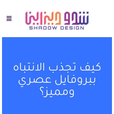
كيف تجذب الانتباه
ببروفايل عصري
ومميز؟